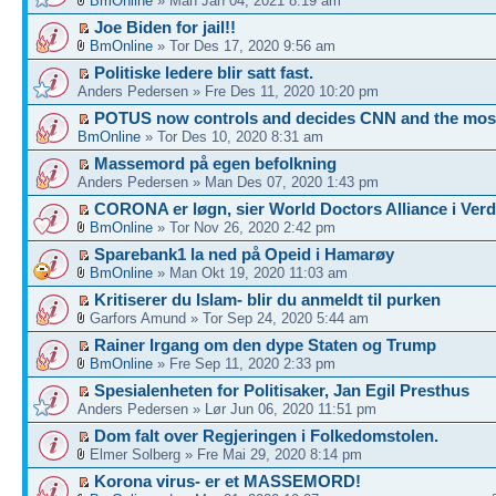
BmOnline
» Man Jan 04, 2021 8:19 am
Joe Biden for jail!!
BmOnline
» Tor Des 17, 2020 9:56 am
Politiske ledere blir satt fast.
Anders Pedersen » Fre Des 11, 2020 10:20 pm
POTUS now controls and decides CNN and the mos
BmOnline
» Tor Des 10, 2020 8:31 am
Massemord på egen befolkning
Anders Pedersen » Man Des 07, 2020 1:43 pm
CORONA er løgn, sier World Doctors Alliance i Ver
BmOnline
» Tor Nov 26, 2020 2:42 pm
Sparebank1 la ned på Opeid i Hamarøy
BmOnline
» Man Okt 19, 2020 11:03 am
Kritiserer du Islam- blir du anmeldt til purken
Garfors Amund » Tor Sep 24, 2020 5:44 am
Rainer Irgang om den dype Staten og Trump
BmOnline
» Fre Sep 11, 2020 2:33 pm
Spesialenheten for Politisaker, Jan Egil Presthus
Anders Pedersen » Lør Jun 06, 2020 11:51 pm
Dom falt over Regjeringen i Folkedomstolen.
Elmer Solberg » Fre Mai 29, 2020 8:14 pm
Korona virus- er et MASSEMORD!