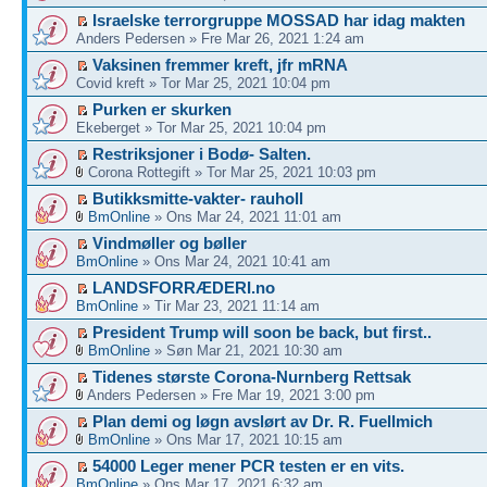
Israelske terrorgruppe MOSSAD har idag makten
Anders Pedersen » Fre Mar 26, 2021 1:24 am
Vaksinen fremmer kreft, jfr mRNA
Covid kreft » Tor Mar 25, 2021 10:04 pm
Purken er skurken
Ekeberget » Tor Mar 25, 2021 10:04 pm
Restriksjoner i Bodø- Salten.
Corona Rottegift » Tor Mar 25, 2021 10:03 pm
Butikksmitte-vakter- rauholl
BmOnline
» Ons Mar 24, 2021 11:01 am
Vindmøller og bøller
BmOnline
» Ons Mar 24, 2021 10:41 am
LANDSFORRÆDERI.no
BmOnline
» Tir Mar 23, 2021 11:14 am
President Trump will soon be back, but first..
BmOnline
» Søn Mar 21, 2021 10:30 am
Tidenes største Corona-Nurnberg Rettsak
Anders Pedersen » Fre Mar 19, 2021 3:00 pm
Plan demi og løgn avslørt av Dr. R. Fuellmich
BmOnline
» Ons Mar 17, 2021 10:15 am
54000 Leger mener PCR testen er en vits.
BmOnline
» Ons Mar 17, 2021 6:32 am