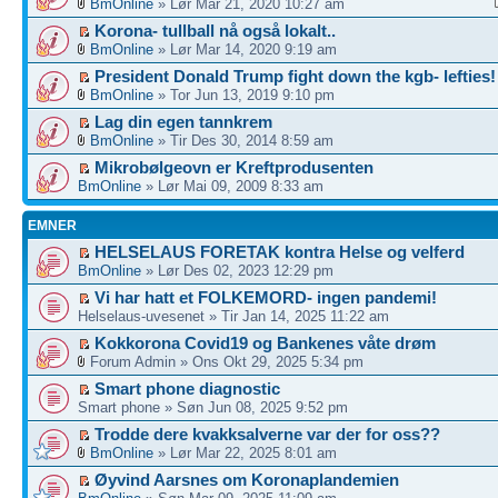
BmOnline
» Lør Mar 21, 2020 10:27 am
Korona- tullball nå også lokalt..
BmOnline
» Lør Mar 14, 2020 9:19 am
President Donald Trump fight down the kgb- lefties!
BmOnline
» Tor Jun 13, 2019 9:10 pm
Lag din egen tannkrem
BmOnline
» Tir Des 30, 2014 8:59 am
Mikrobølgeovn er Kreftprodusenten
BmOnline
» Lør Mai 09, 2009 8:33 am
EMNER
HELSELAUS FORETAK kontra Helse og velferd
BmOnline
» Lør Des 02, 2023 12:29 pm
Vi har hatt et FOLKEMORD- ingen pandemi!
Helselaus-uvesenet » Tir Jan 14, 2025 11:22 am
Kokkorona Covid19 og Bankenes våte drøm
Forum Admin » Ons Okt 29, 2025 5:34 pm
Smart phone diagnostic
Smart phone » Søn Jun 08, 2025 9:52 pm
Trodde dere kvakksalverne var der for oss??
BmOnline
» Lør Mar 22, 2025 8:01 am
Øyvind Aarsnes om Koronaplandemien