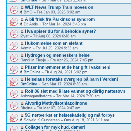
BmOnline
» Søn Mar 09, 2025 11:09 am
WLT News Trump Train moves on
BmO » Fre Jan 03, 2025 8:02 am
Å bli frisk fra Parkinsons syndrom
Dr. Ardis » Tor Mar 14, 2024 3:43 pm
Hva spiser du for å beholde synet?
Øyet » Tir Aug 06, 2024 6:48 am
Hukommelse som en elefant
Admin » Tor Jul 25, 2024 9:33 am
Hydrogen og menneskers helse
Randi M Flesje » Fre Apr 26, 2024 7:45 pm
Pfizer innrømmer at de har gift i vaksinen!
BmOnline
» Tir Aug 24, 2021 6:02 pm
Helselaus foretaks overgrep på barn i Verden!
BmOnline
» Søn Mar 17, 2024 8:36 am
Rolf 86 slet med å late vannet og dårlig nattesøvn
Ashwagandhaforte » Tor Mar 14, 2024 7:30 am
Alvorlig Methylisothiazolinone
Birgitte » Tor Mar 07, 2024 9:47 am
5G nettverket er helseskadelig og må forbys
Solveig K Gundersen » Ons Aug 18, 2021 6:11 am
Collagen for myk hud, damer!