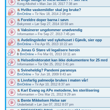
Kong Alkohol » Man Jan 16, 2017 7:38 am
Hvilke vaskemildler skal jeg bruke?
BmOnline
» Tir Nov 18, 2014 2:08 pm
Foreldre doper barna i søvn
Bekymret » Lør Sep 27, 2014 10:59 am
Vaksinerer ungdommer unødvendig
Informanten » Fre Sep 27, 2013 7:45 pm
Avdelingsleder ved sykehuset i Gjøvik, sier opp
BmOnline
» Fre Apr 05, 2013 10:22 am
Jonas G Støre vil legalisere heroin
BmOnline
» Fre Mar 01, 2013 10:11 am
Helsedirektoratet kan ikke dokumentere for 25 mrd
Informanten » Tor Okt 25, 2012 3:41 pm
Svineheldig? Pandemi paranoya
BmOnline
» Tor Jun 18, 2009 9:43 am
Livsfarlig palmeolje brukes i maten vår!
BmOnline
» Tir Apr 10, 2012 8:37 am
Karl Evang og APe metodene, les sterilisering
Informanten » Ons Mar 21, 2012 9:29 am
Bente Mikkelsen Helse sør
Underbetalt » Lør Jan 07, 2012 8:07 pm