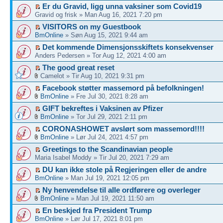
Er du Gravid, ligg unna vaksiner som Covid19
Gravid og frisk » Man Aug 16, 2021 7:20 pm
VISITORS on my Guestbook
BmOnline
» Søn Aug 15, 2021 9:44 am
Det kommende Dimensjonsskiftets konsekvenser
Anders Pedersen » Tor Aug 12, 2021 4:00 am
The good great reset
Camelot » Tir Aug 10, 2021 9:31 pm
Facebook støtter massemord på befolkningen!
BmOnline
» Fre Jul 30, 2021 8:28 am
GIFT bekreftes i Vaksinen av Pfizer
BmOnline
» Tor Jul 29, 2021 2:11 pm
CORONASHOWET avslørt som massemord!!!!
BmOnline
» Lør Jul 24, 2021 4:57 pm
Greetings to the Scandinavian people
Maria Isabel Moddy » Tir Jul 20, 2021 7:29 am
DU kan ikke stole på Regjeringen eller de andre
BmOnline
» Man Jul 19, 2021 12:05 pm
Ny henvendelse til alle ordførere og overleger
BmOnline
» Man Jul 19, 2021 11:50 am
En beskjed fra President Trump
BmOnline
» Lør Jul 17, 2021 8:01 pm