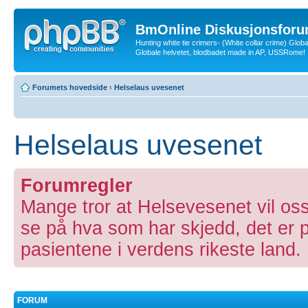
BmOnline Diskusjonsforu
Hunting white tie crimers- (White collar crime) Glob
Globale helvetet, blodbadet made in AP, USSRome!
Forumets hovedside
‹
Helselaus uvesenet
Helselaus uvesenet
Forumregler
Mange tror at Helsevesenet vil oss
se på hva som har skjedd, det er p
pasientene i verdens rikeste land
FORUM