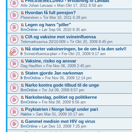
PRESSEMELDING - erstatning til Løvaas
Atle Johan Løvaas » Man Okt 17, 2011 8:58 am
Hvordan få full pensjon?
Pleiersken » Tor Mar 10, 2011 6:28 pm
Legen og hans "piller"
BmOnline
» Lør Sep 04, 2010 9:35 am
CIA og vaksine mot svineinfluensa
Telemarksavisa 20/10-009 » Tir Okt 20, 2009 8:45 pm
Nå starter vaksineringen, be de om å ta den selv!!
Svineinfluensa-plan » Fre Okt 23, 2009 9:17 am
Vaksine, risiko og ansvar
Dag Hauffen » Fre Nov 06, 2009 2:45 pm
Staten gjorde Jan narkoman
BmOnline
» Fre Nov 06, 2009 12:14 pm
Narko kontra gode tilbud til de unge
BmOnline
» Tor Jul 09, 2009 8:57 pm
Narkobeslag, politiet og politikerne
BmOnline
» Fre Mai 08, 2009 9:56 am
Psykiatrien i Norge langt under pari
Hakke
» Søn Mar 01, 2009 10:17 am
Gammel medisin mot HIV og virus
BmOnline
» Lør Des 13, 2008 7:25 pm