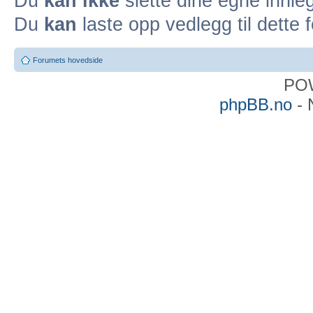
Du
kan ikke
slette dine egne innleg
Du
kan
laste opp vedlegg til dette 
Forumets hovedside
PO
phpBB.no
- 