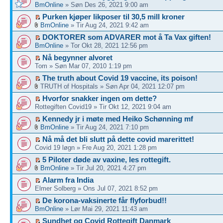
BmOnline
» Søn Des 26, 2021 9:00 am
Purken kjøper likposer til 30,5 mill kroner
BmOnline
» Tir Aug 24, 2021 9:42 am
DOKTORER som ADVARER mot å Ta Vax giften!
BmOnline
» Tor Okt 28, 2021 12:56 pm
Nå begynner alvoret
Tom » Søn Mar 07, 2010 1:19 pm
The truth about Covid 19 vaccine, its poison!
TRUTH of Hospitals » Søn Apr 04, 2021 12:07 pm
Hvorfor snakker ingen om dette?
Rottegiften Covid19 » Tir Okt 12, 2021 9:04 am
Kennedy jr i møte med Heiko Schønning mf
BmOnline
» Tir Aug 24, 2021 7:10 pm
Nå må det bli slutt på dette covid marerittet!
Covid 19 løgn » Fre Aug 20, 2021 1:28 pm
5 Piloter døde av vaxine, les rottegift.
BmOnline
» Tir Jul 20, 2021 4:27 pm
Alarm fra India
Elmer Solberg » Ons Jul 07, 2021 8:52 pm
De korona-vaksinerte får flyforbud!!
BmOnline
» Lør Mai 29, 2021 11:43 am
Sundhet og Covid Rottegift Danmark