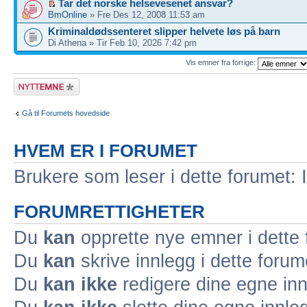
Tar det norske helsevesenet ansvar?
BmOnline
» Fre Des 12, 2008 11:53 am
Kriminaldødssenteret slipper helvete løs på barn
Di Athena » Tir Feb 10, 2026 7:42 pm
Vis emner fra forrige:
Legg inn et nytt
emne
Gå til Forumets hovedside
HVEM ER I FORUMET
Brukere som leser i dette forumet: 
FORUMRETTIGHETER
Du
kan
opprette nye emner i dette
Du
kan
skrive innlegg i dette forum
Du
kan ikke
redigere dine egne inn