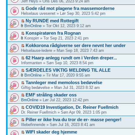
Jeff Heys » Ons Des 06, 2023 9:24 am
Gode råd mot plagene fra massemorderne
Helselaus uvesenet » Lør Sep 30, 2023 5:42 pm
Ny RUNDE med Rottegift
BmOnline
» Tor Okt 12, 2023 9:12 am
Konspiratøren fra Rognan
Konspirr » Tor Sep 21, 2023 2:41 pm
Kokkorona rådgiverne ser dere nevnt her under
Helselause-ledere » Man Sep 18, 2023 7:43 am
62 Haarp anlegg rundt om i Verden dreper...
Informanten » Søn Sep 10, 2023 8:54 pm
SÆRDELES VIKTIG MELDING TIL ALLE
BmOnline
» Tir Mar 17, 2020 9:55 am
Tannleger med memoloss bedøvelse
Giftig bedøvelse » Man Jul 31, 2023 8:32 am
EMF stråling skader oss
BmOnline
» Lør Jul 22, 2023 12:42 pm
COVID19 Investigation, Dr. Reiner Fuellmich
Dr. Reiner Fuellmich » Søn Apr 09, 2023 1:05 pm
Piller er ikke hva du tror de er- masse penger!
Illebefinnende » Søn Jul 16, 2023 8:41 am
WIFI skader deg hjemme