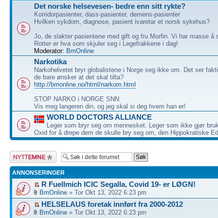
Det norske helsevesen- bedre enn sitt rykte?
Korridorpasienter, dass-pasienter, demens-pasienter
Hvilken sykdom, diagnose, pasient ivaretar et norsk sykehus?
Jo, de slakter pasientene med gift og fru Morfin. Vi har masse å
Rotter er hva som skjuler seg i Legefrakkene i dag!
Moderator:
BmOnline
Narkotika
Narkohelvetet bryr globalistene i Norge seg ikke om. Det ser fak
de bare ønsker at det skal tilta?
http://bmonline.no/html/narkom.html
STOP NARKO i NORGE SNN
Vis meg langeren din, og jeg skal si deg hvem han er!
WORLD DOCTORS ALLIANCE
Leger som bryr seg om mennesket. Leger som ikke gjør bru
Oxid for å drepe dem de skulle bry seg om, den Hippokratiske Ed
Legg inn et nytt
emne
ANNONSERINGER
R Fuellmich ICIC Segalla, Covid 19- er LØGN!
BmOnline
» Tor Okt 13, 2022 6:23 pm
HELSELAUS foretak innført fra 2000-2012
BmOnline
» Tor Okt 13, 2022 6:23 pm