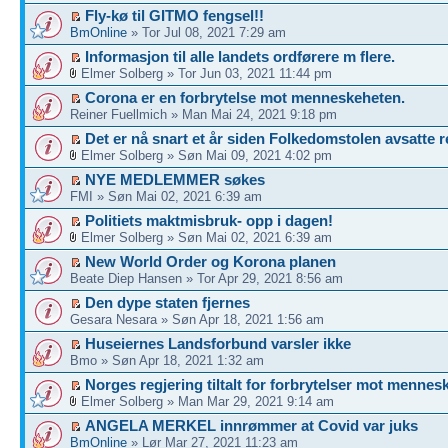
Fly-kø til GITMO fengsel!!
BmOnline
» Tor Jul 08, 2021 7:29 am
Informasjon til alle landets ordførere m flere.
Elmer Solberg » Tor Jun 03, 2021 11:44 pm
Corona er en forbrytelse mot menneskeheten.
Reiner Fuellmich » Man Mai 24, 2021 9:18 pm
Det er nå snart et år siden Folkedomstolen avsatte r
Elmer Solberg » Søn Mai 09, 2021 4:02 pm
NYE MEDLEMMER søkes
FMI » Søn Mai 02, 2021 6:39 am
Politiets maktmisbruk- opp i dagen!
Elmer Solberg » Søn Mai 02, 2021 6:39 am
New World Order og Korona planen
Beate Diep Hansen » Tor Apr 29, 2021 8:56 am
Den dype staten fjernes
Gesara Nesara » Søn Apr 18, 2021 1:56 am
Huseiernes Landsforbund varsler ikke
Bmo » Søn Apr 18, 2021 1:32 am
Norges regjering tiltalt for forbrytelser mot mennes
Elmer Solberg » Man Mar 29, 2021 9:14 am
ANGELA MERKEL innrømmer at Covid var juks
BmOnline
» Lør Mar 27, 2021 11:23 am