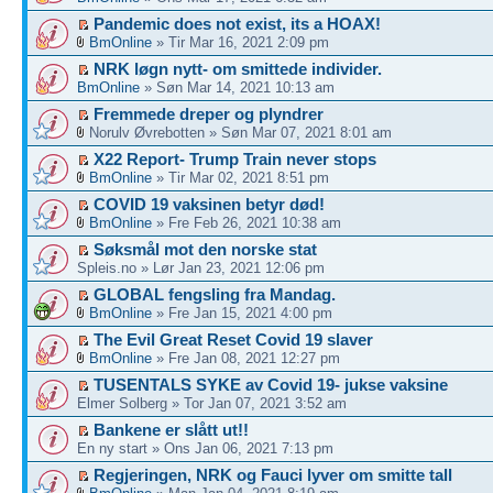
Pandemic does not exist, its a HOAX!
BmOnline
» Tir Mar 16, 2021 2:09 pm
NRK løgn nytt- om smittede individer.
BmOnline
» Søn Mar 14, 2021 10:13 am
Fremmede dreper og plyndrer
Norulv Øvrebotten » Søn Mar 07, 2021 8:01 am
X22 Report- Trump Train never stops
BmOnline
» Tir Mar 02, 2021 8:51 pm
COVID 19 vaksinen betyr død!
BmOnline
» Fre Feb 26, 2021 10:38 am
Søksmål mot den norske stat
Spleis.no » Lør Jan 23, 2021 12:06 pm
GLOBAL fengsling fra Mandag.
BmOnline
» Fre Jan 15, 2021 4:00 pm
The Evil Great Reset Covid 19 slaver
BmOnline
» Fre Jan 08, 2021 12:27 pm
TUSENTALS SYKE av Covid 19- jukse vaksine
Elmer Solberg » Tor Jan 07, 2021 3:52 am
Bankene er slått ut!!
En ny start » Ons Jan 06, 2021 7:13 pm
Regjeringen, NRK og Fauci lyver om smitte tall