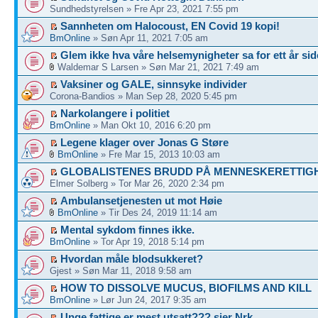
Sundhedstyrelsen » Fre Apr 23, 2021 7:55 pm
Sannheten om Halocoust, EN Covid 19 kopi!
BmOnline
» Søn Apr 11, 2021 7:05 am
Glem ikke hva våre helsemynigheter sa for ett år si
Waldemar S Larsen » Søn Mar 21, 2021 7:49 am
Vaksiner og GALE, sinnsyke individer
Corona-Bandios » Man Sep 28, 2020 5:45 pm
Narkolangere i politiet
BmOnline
» Man Okt 10, 2016 6:20 pm
Legene klager over Jonas G Støre
BmOnline
» Fre Mar 15, 2013 10:03 am
GLOBALISTENES BRUDD PÅ MENNESKERETTIG
Elmer Solberg » Tor Mar 26, 2020 2:34 pm
Ambulansetjenesten ut mot Høie
BmOnline
» Tir Des 24, 2019 11:14 am
Mental sykdom finnes ikke.
BmOnline
» Tor Apr 19, 2018 5:14 pm
Hvordan måle blodsukkeret?
Gjest » Søn Mar 11, 2018 9:58 am
HOW TO DISSOLVE MUCUS, BIOFILMS AND KILL
BmOnline
» Lør Jun 24, 2017 9:35 am
Unge fattige er mest utsatt??? sier Nrk