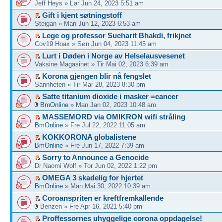
Jeff Heys » Lør Jun 24, 2023 5:51 am
Gift i kjent søtningstoff
Steigan » Man Jun 12, 2023 6:53 am
Lege og professor Sucharit Bhakdi, frikjnet
Cov19 Hoax » Søn Jun 04, 2023 11:45 am
Lurt i Døden i Norge av Helselausvesenet
Vaksine Magasinet » Tir Mai 02, 2023 6:39 am
Korona gjengen blir nå fengslet
Sannheten » Tir Mar 28, 2023 8:30 pm
Satte titanium dioxide i masker =cancer
BmOnline
» Man Jan 02, 2023 10:48 am
MASSEMORD via OMIKRON wifi stråling
BmOnline
» Fre Jul 22, 2022 11:05 am
KOKKORONA globalistene
BmOnline
» Fre Jun 17, 2022 7:39 am
Sorry to Announce a Genocide
Dr Naomi Wolf » Tor Jun 02, 2022 1:22 pm
OMEGA 3 skadelig for hjertet
BmOnline
» Man Mai 30, 2022 10:39 am
Coroanspriten er kreftfremkallende
Benzen » Fre Apr 16, 2021 5:40 pm
Proffessornes uhyggelige corona oppdagelse!