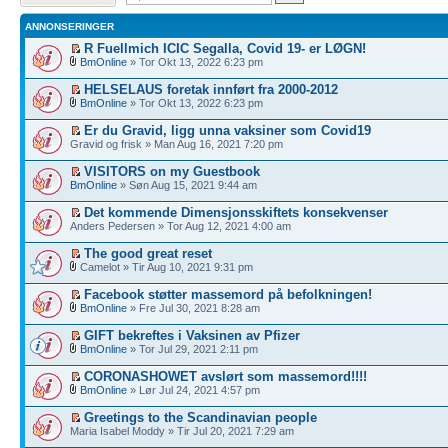
ANNONSERINGER
R Fuellmich ICIC Segalla, Covid 19- er LØGN!
BmOnline
» Tor Okt 13, 2022 6:23 pm
HELSELAUS foretak innført fra 2000-2012
BmOnline
» Tor Okt 13, 2022 6:23 pm
Er du Gravid, ligg unna vaksiner som Covid19
Gravid og frisk » Man Aug 16, 2021 7:20 pm
VISITORS on my Guestbook
BmOnline
» Søn Aug 15, 2021 9:44 am
Det kommende Dimensjonsskiftets konsekvenser
Anders Pedersen » Tor Aug 12, 2021 4:00 am
The good great reset
Camelot » Tir Aug 10, 2021 9:31 pm
Facebook støtter massemord på befolkningen!
BmOnline
» Fre Jul 30, 2021 8:28 am
GIFT bekreftes i Vaksinen av Pfizer
BmOnline
» Tor Jul 29, 2021 2:11 pm
CORONASHOWET avslørt som massemord!!!!
BmOnline
» Lør Jul 24, 2021 4:57 pm
Greetings to the Scandinavian people
Maria Isabel Moddy » Tir Jul 20, 2021 7:29 am