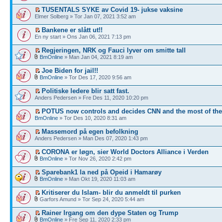
TUSENTALS SYKE av Covid 19- jukse vaksine
Elmer Solberg » Tor Jan 07, 2021 3:52 am
Bankene er slått ut!!
En ny start » Ons Jan 06, 2021 7:13 pm
Regjeringen, NRK og Fauci lyver om smitte tall
BmOnline
» Man Jan 04, 2021 8:19 am
Joe Biden for jail!!
BmOnline
» Tor Des 17, 2020 9:56 am
Politiske ledere blir satt fast.
Anders Pedersen » Fre Des 11, 2020 10:20 pm
POTUS now controls and decides CNN and the most of th
BmOnline
» Tor Des 10, 2020 8:31 am
Massemord på egen befolkning
Anders Pedersen » Man Des 07, 2020 1:43 pm
CORONA er løgn, sier World Doctors Alliance i Verden
BmOnline
» Tor Nov 26, 2020 2:42 pm
Sparebank1 la ned på Opeid i Hamarøy
BmOnline
» Man Okt 19, 2020 11:03 am
Kritiserer du Islam- blir du anmeldt til purken
Garfors Amund » Tor Sep 24, 2020 5:44 am
Rainer Irgang om den dype Staten og Trump
BmOnline
» Fre Sep 11, 2020 2:33 pm