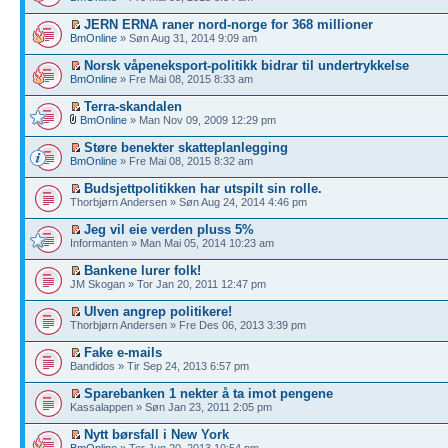
JERN ERNA raner nord-norge for 368 millioner
BmOnline
» Søn Aug 31, 2014 9:09 am
Norsk våpeneksport-politikk bidrar til undertrykkelse
BmOnline
» Fre Mai 08, 2015 8:33 am
Terra-skandalen
BmOnline
» Man Nov 09, 2009 12:29 pm
Støre benekter skatteplanlegging
BmOnline
» Fre Mai 08, 2015 8:32 am
Budsjettpolitikken har utspilt sin rolle.
Thorbjørn Andersen » Søn Aug 24, 2014 4:46 pm
Jeg vil eie verden pluss 5%
Informanten » Man Mai 05, 2014 10:23 am
Bankene lurer folk!
JM Skogan » Tor Jan 20, 2011 12:47 pm
Ulven angrep politikere!
Thorbjørn Andersen » Fre Des 06, 2013 3:39 pm
Fake e-mails
Bandidos » Tir Sep 24, 2013 6:57 pm
Sparebanken 1 nekter å ta imot pengene
Kassalappen » Søn Jan 23, 2011 2:05 pm
Nytt børsfall i New York
BmOnline
» Tor Jun 20, 2013 10:54 pm