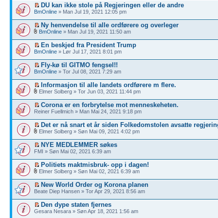
DU kan ikke stole på Regjeringen eller de andre
BmOnline
» Man Jul 19, 2021 12:05 pm
Ny henvendelse til alle ordførere og overleger
BmOnline
» Man Jul 19, 2021 11:50 am
En beskjed fra President Trump
BmOnline
» Lør Jul 17, 2021 8:01 pm
Fly-kø til GITMO fengsel!!
BmOnline
» Tor Jul 08, 2021 7:29 am
Informasjon til alle landets ordførere m flere.
Elmer Solberg » Tor Jun 03, 2021 11:44 pm
Corona er en forbrytelse mot menneskeheten.
Reiner Fuellmich » Man Mai 24, 2021 9:18 pm
Det er nå snart et år siden Folkedomstolen avsatte regjerin
Elmer Solberg » Søn Mai 09, 2021 4:02 pm
NYE MEDLEMMER søkes
FMI » Søn Mai 02, 2021 6:39 am
Politiets maktmisbruk- opp i dagen!
Elmer Solberg » Søn Mai 02, 2021 6:39 am
New World Order og Korona planen
Beate Diep Hansen » Tor Apr 29, 2021 8:56 am
Den dype staten fjernes
Gesara Nesara » Søn Apr 18, 2021 1:56 am