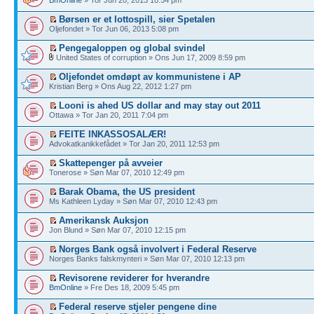
Børsen er et lottospill, sier Spetalen
Oljefondet » Tor Jun 06, 2013 5:08 pm
Pengegaloppen og global svindel
United States of corruption » Ons Jun 17, 2009 8:59 pm
Oljefondet omdøpt av kommunistene i AP
Kristian Berg » Ons Aug 22, 2012 1:27 pm
Looni is ahed US dollar and may stay out 2011
Ottawa » Tor Jan 20, 2011 7:04 pm
FEITE INKASSOSALÆR!
Advokatkanikkefådet » Tor Jan 20, 2011 12:53 pm
Skattepenger på avveier
Tonerose » Søn Mar 07, 2010 12:49 pm
Barak Obama, the US president
Ms Kathleen Lyday » Søn Mar 07, 2010 12:43 pm
Amerikansk Auksjon
Jon Blund » Søn Mar 07, 2010 12:15 pm
Norges Bank også involvert i Federal Reserve
Norges Banks falskmynteri » Søn Mar 07, 2010 12:13 pm
Revisorene reviderer for hverandre
BmOnline
» Fre Des 18, 2009 5:45 pm
Federal reserve stjeler pengene dine