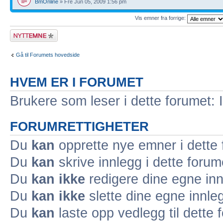
BmOnline
» Fre Jun 05, 2009 1:56 pm
Vis emner fra forrige:
Legg inn et nytt
emne
Gå til Forumets hovedside
HVEM ER I FORUMET
Brukere som leser i dette forumet: 
FORUMRETTIGHETER
Du
kan
opprette nye emner i dette
Du
kan
skrive innlegg i dette forum
Du
kan ikke
redigere dine egne inn
Du
kan ikke
slette dine egne innleg
Du
kan
laste opp vedlegg til dette 