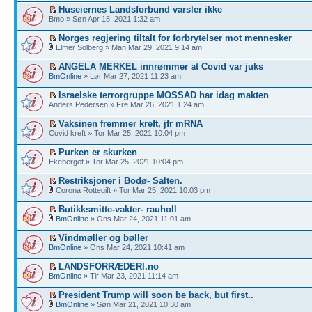
Huseiernes Landsforbund varsler ikke
Bmo » Søn Apr 18, 2021 1:32 am
Norges regjering tiltalt for forbrytelser mot mennesker
Elmer Solberg » Man Mar 29, 2021 9:14 am
ANGELA MERKEL innrømmer at Covid var juks
BmOnline
» Lør Mar 27, 2021 11:23 am
Israelske terrorgruppe MOSSAD har idag makten
Anders Pedersen » Fre Mar 26, 2021 1:24 am
Vaksinen fremmer kreft, jfr mRNA
Covid kreft » Tor Mar 25, 2021 10:04 pm
Purken er skurken
Ekeberget » Tor Mar 25, 2021 10:04 pm
Restriksjoner i Bodø- Salten.
Corona Rottegift » Tor Mar 25, 2021 10:03 pm
Butikksmitte-vakter- rauholl
BmOnline
» Ons Mar 24, 2021 11:01 am
Vindmøller og bøller
BmOnline
» Ons Mar 24, 2021 10:41 am
LANDSFORRÆDERI.no
BmOnline
» Tir Mar 23, 2021 11:14 am
President Trump will soon be back, but first..
BmOnline
» Søn Mar 21, 2021 10:30 am