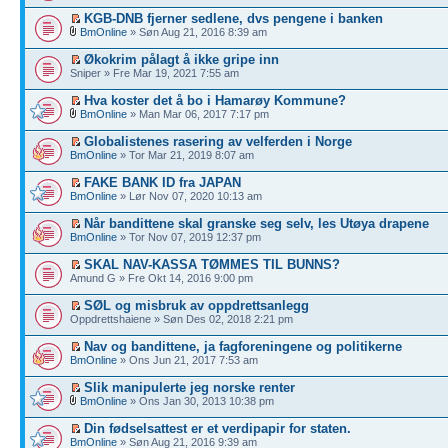
KGB-DNB fjerner sedlene, dvs pengene i banken
BmOnline
» Søn Aug 21, 2016 8:39 am
Økokrim pålagt å ikke gripe inn
Sniper » Fre Mar 19, 2021 7:55 am
Hva koster det å bo i Hamarøy Kommune?
BmOnline
» Man Mar 06, 2017 7:17 pm
Globalistenes rasering av velferden i Norge
BmOnline
» Tor Mar 21, 2019 8:07 am
FAKE BANK ID fra JAPAN
BmOnline
» Lør Nov 07, 2020 10:13 am
Når bandittene skal granske seg selv, les Utøya drapene
BmOnline
» Tor Nov 07, 2019 12:37 pm
SKAL NAV-KASSA TØMMES TIL BUNNS?
Amund G » Fre Okt 14, 2016 9:00 pm
SØL og misbruk av oppdrettsanlegg
Oppdrettshaiene » Søn Des 02, 2018 2:21 pm
Nav og bandittene, ja fagforeningene og politikerne
BmOnline
» Ons Jun 21, 2017 7:53 am
Slik manipulerte jeg norske renter
BmOnline
» Ons Jan 30, 2013 10:38 pm
Din fødselsattest er et verdipapir for staten.
BmOnline
» Søn Aug 21, 2016 9:39 am