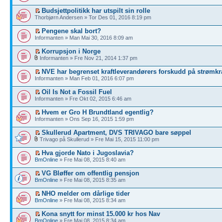
Budsjettpolitikk har utspilt sin rolle
Thorbjørn Andersen » Tor Des 01, 2016 8:19 pm
Pengene skal bort?
Informanten » Man Mai 30, 2016 8:09 am
Korrupsjon i Norge
Informanten » Fre Nov 21, 2014 1:37 pm
NVE har begrenset kraftleverandørers forskudd på strømkr
Informanten » Man Feb 01, 2016 6:07 pm
Oil Is Not a Fossil Fuel
Informanten » Fre Okt 02, 2015 6:46 am
Hvem er Gro H Brundtland egentlig?
Informanten » Ons Sep 16, 2015 1:59 pm
Skullerud Apartment, DVS TRIVAGO bare søppel
Trivago på Skullerud » Fre Mai 15, 2015 11:00 pm
Hva gjorde Nato i Jugoslavia?
BmOnline
» Fre Mai 08, 2015 8:40 am
VG Bløffer om offentlig pensjon
BmOnline
» Fre Mai 08, 2015 8:35 am
NHO melder om dårlige tider
BmOnline
» Fre Mai 08, 2015 8:34 am
Kona snytt for minst 15.000 kr hos Nav
BmOnline
» Fre Mai 08, 2015 8:34 am