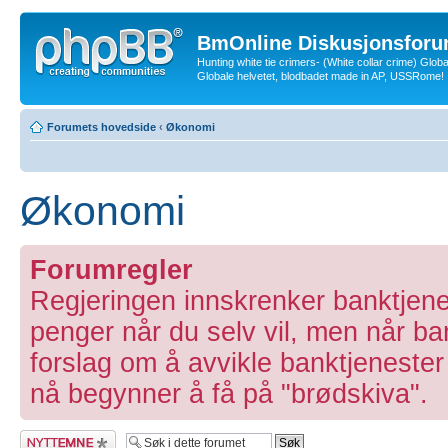
BmOnline Diskusjonsforu
Hunting white tie crimers- (White collar crime) Glob
Globale helvetet, blodbadet made in AP, USSRome!
Forumets hovedside
‹
Økonomi
Økonomi
Forumregler
Regjeringen innskrenker banktjene
penger når du selv vil, men når b
forslag om å avvikle banktjenester
nå begynner å få på "brødskiva".
Legg inn et nytt
emne