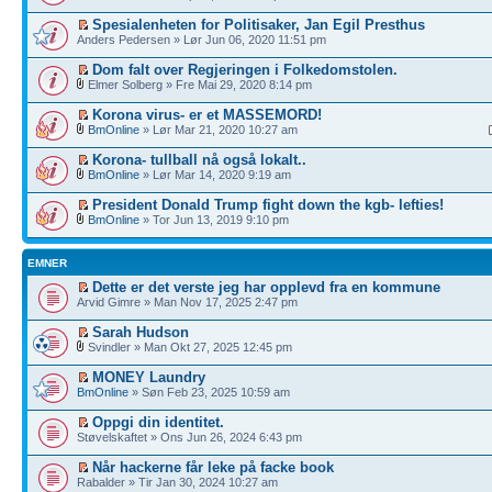
Spesialenheten for Politisaker, Jan Egil Presthus
Anders Pedersen » Lør Jun 06, 2020 11:51 pm
Dom falt over Regjeringen i Folkedomstolen.
Elmer Solberg » Fre Mai 29, 2020 8:14 pm
Korona virus- er et MASSEMORD!
BmOnline
» Lør Mar 21, 2020 10:27 am
Korona- tullball nå også lokalt..
BmOnline
» Lør Mar 14, 2020 9:19 am
President Donald Trump fight down the kgb- lefties!
BmOnline
» Tor Jun 13, 2019 9:10 pm
EMNER
Dette er det verste jeg har opplevd fra en kommune
Arvid Gimre » Man Nov 17, 2025 2:47 pm
Sarah Hudson
Svindler » Man Okt 27, 2025 12:45 pm
MONEY Laundry
BmOnline
» Søn Feb 23, 2025 10:59 am
Oppgi din identitet.
Støvelskaftet » Ons Jun 26, 2024 6:43 pm
Når hackerne får leke på facke book
Rabalder » Tir Jan 30, 2024 10:27 am