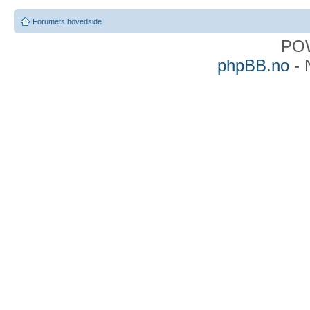
Forumets hovedside
PO
phpBB.no
- 