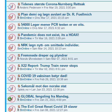
Tidenes største Corona-Nurnberg Rettsak
Anders Pedersen » Fre Mar 19, 2021 3:00 pm
Plan demi og løgn avslørt av Dr. R. Fuellmich
BmOnline
» Ons Mar 17, 2021 10:15 am
54000 Leger mener PCR testen er en vits.
BmOnline
» Ons Mar 17, 2021 6:32 am
Pandemic does not exist, its a HOAX!
BmOnline
» Tir Mar 16, 2021 2:09 pm
NRK løgn nytt- om smittede individer.
BmOnline
» Søn Mar 14, 2021 10:13 am
Fremmede dreper og plyndrer
Norulv Øvrebotten » Søn Mar 07, 2021 8:01 am
X22 Report- Trump Train never stops
BmOnline
» Tir Mar 02, 2021 8:51 pm
COVID 19 vaksinen betyr død!
BmOnline
» Fre Feb 26, 2021 10:38 am
Søksmål mot den norske stat
Spleis.no » Lør Jan 23, 2021 12:06 pm
GLOBAL fengsling fra Mandag.
BmOnline
» Fre Jan 15, 2021 4:00 pm
The Evil Great Reset Covid 19 slaver
BmOnline
» Fre Jan 08, 2021 12:27 pm