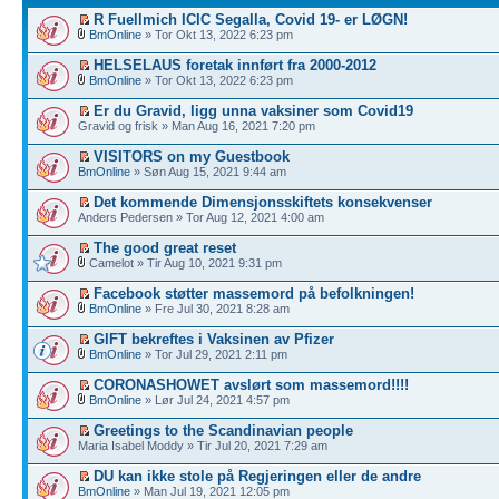
R Fuellmich ICIC Segalla, Covid 19- er LØGN!
BmOnline
» Tor Okt 13, 2022 6:23 pm
HELSELAUS foretak innført fra 2000-2012
BmOnline
» Tor Okt 13, 2022 6:23 pm
Er du Gravid, ligg unna vaksiner som Covid19
Gravid og frisk » Man Aug 16, 2021 7:20 pm
VISITORS on my Guestbook
BmOnline
» Søn Aug 15, 2021 9:44 am
Det kommende Dimensjonsskiftets konsekvenser
Anders Pedersen » Tor Aug 12, 2021 4:00 am
The good great reset
Camelot » Tir Aug 10, 2021 9:31 pm
Facebook støtter massemord på befolkningen!
BmOnline
» Fre Jul 30, 2021 8:28 am
GIFT bekreftes i Vaksinen av Pfizer
BmOnline
» Tor Jul 29, 2021 2:11 pm
CORONASHOWET avslørt som massemord!!!!
BmOnline
» Lør Jul 24, 2021 4:57 pm
Greetings to the Scandinavian people
Maria Isabel Moddy » Tir Jul 20, 2021 7:29 am
DU kan ikke stole på Regjeringen eller de andre
BmOnline
» Man Jul 19, 2021 12:05 pm