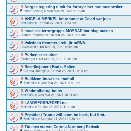
Norges regjering tiltalt for forbrytelser mot mennesker
Elmer Solberg » Man Mar 29, 2021 9:14 am
ANGELA MERKEL innrømmer at Covid var juks
BmOnline
» Lør Mar 27, 2021 11:23 am
Israelske terrorgruppe MOSSAD har idag makten
Anders Pedersen » Fre Mar 26, 2021 1:24 am
Vaksinen fremmer kreft, jfr mRNA
Covid kreft » Tor Mar 25, 2021 10:04 pm
Purken er skurken
Ekeberget » Tor Mar 25, 2021 10:04 pm
Restriksjoner i Bodø- Salten.
Corona Rottegift » Tor Mar 25, 2021 10:03 pm
Butikksmitte-vakter- rauholl
BmOnline
» Ons Mar 24, 2021 11:01 am
Vindmøller og bøller
BmOnline
» Ons Mar 24, 2021 10:41 am
LANDSFORRÆDERI.no
BmOnline
» Tir Mar 23, 2021 11:14 am
President Trump will soon be back, but first..
BmOnline
» Søn Mar 21, 2021 10:30 am
Tidenes største Corona-Nurnberg Rettsak
Anders Pedersen » Fre Mar 19, 2021 3:00 pm