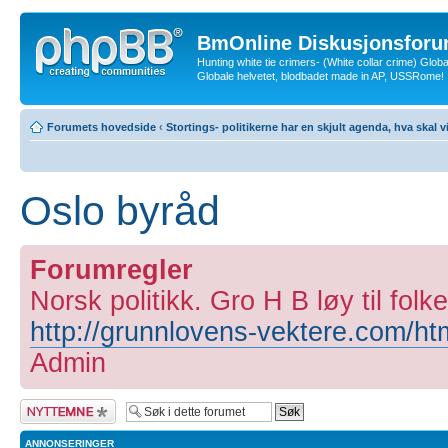
BmOnline Diskusjonsforu
Hunting white tie crimers- (White collar crime) Glob
Globale helvetet, blodbadet made in AP, USSRome!
Forumets hovedside
‹
Stortings- politikerne har en skjult agenda, hva skal v
Oslo byråd
Forumregler
Norsk politikk. Gro H B løy til folke
http://grunnlovens-vektere.com/ht
Admin
Legg inn et nytt
emne
ANNONSERINGER