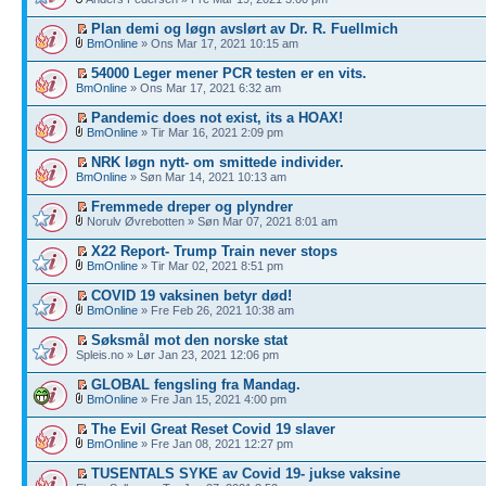
Plan demi og løgn avslørt av Dr. R. Fuellmich
BmOnline
» Ons Mar 17, 2021 10:15 am
54000 Leger mener PCR testen er en vits.
BmOnline
» Ons Mar 17, 2021 6:32 am
Pandemic does not exist, its a HOAX!
BmOnline
» Tir Mar 16, 2021 2:09 pm
NRK løgn nytt- om smittede individer.
BmOnline
» Søn Mar 14, 2021 10:13 am
Fremmede dreper og plyndrer
Norulv Øvrebotten » Søn Mar 07, 2021 8:01 am
X22 Report- Trump Train never stops
BmOnline
» Tir Mar 02, 2021 8:51 pm
COVID 19 vaksinen betyr død!
BmOnline
» Fre Feb 26, 2021 10:38 am
Søksmål mot den norske stat
Spleis.no » Lør Jan 23, 2021 12:06 pm
GLOBAL fengsling fra Mandag.
BmOnline
» Fre Jan 15, 2021 4:00 pm
The Evil Great Reset Covid 19 slaver
BmOnline
» Fre Jan 08, 2021 12:27 pm
TUSENTALS SYKE av Covid 19- jukse vaksine