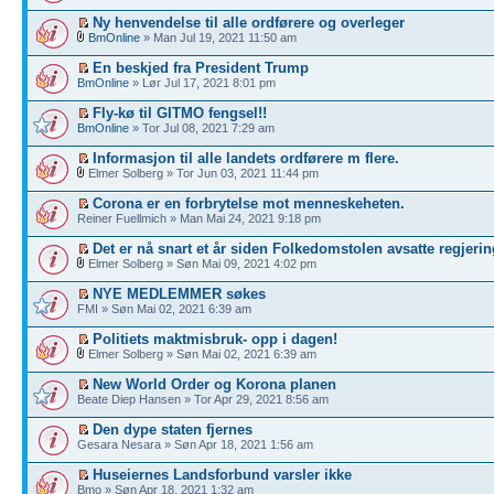
Ny henvendelse til alle ordførere og overleger
BmOnline
» Man Jul 19, 2021 11:50 am
En beskjed fra President Trump
BmOnline
» Lør Jul 17, 2021 8:01 pm
Fly-kø til GITMO fengsel!!
BmOnline
» Tor Jul 08, 2021 7:29 am
Informasjon til alle landets ordførere m flere.
Elmer Solberg » Tor Jun 03, 2021 11:44 pm
Corona er en forbrytelse mot menneskeheten.
Reiner Fuellmich » Man Mai 24, 2021 9:18 pm
Det er nå snart et år siden Folkedomstolen avsatte regjerin
Elmer Solberg » Søn Mai 09, 2021 4:02 pm
NYE MEDLEMMER søkes
FMI » Søn Mai 02, 2021 6:39 am
Politiets maktmisbruk- opp i dagen!
Elmer Solberg » Søn Mai 02, 2021 6:39 am
New World Order og Korona planen
Beate Diep Hansen » Tor Apr 29, 2021 8:56 am
Den dype staten fjernes
Gesara Nesara » Søn Apr 18, 2021 1:56 am
Huseiernes Landsforbund varsler ikke
Bmo » Søn Apr 18, 2021 1:32 am