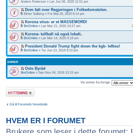
Anders Pedersen » Lør Jun 06, 2020 11:51 pm
Dom falt over Regjeringen i Folkedomstolen.
Elmer Solberg » Fre Mai 29, 2020 8:14 pm
Korona virus- er et MASSEMORD!
BmOnline
» Lør Mar 21, 2020 10:27 am
Korona- tullball nå også lokalt..
BmOnline
» Lør Mar 14, 2020 9:19 am
President Donald Trump fight down the kgb- lefties!
BmOnline
» Tor Jun 13, 2019 9:10 pm
EMNER
Oslo Byråd
BmOnline
» Søn Nov 04, 2018 10:15 am
Vis emner fra forrige:
Legg inn et nytt
emne
Gå til Forumets hovedside
HVEM ER I FORUMET
Brukere som leser i dette forumet: 