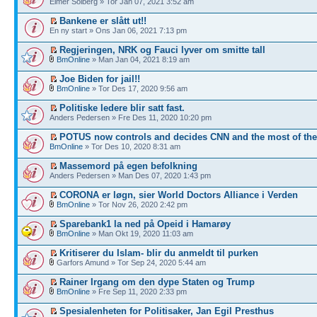
Elmer Solberg » Tor Jan 07, 2021 3:52 am
Bankene er slått ut!!
En ny start » Ons Jan 06, 2021 7:13 pm
Regjeringen, NRK og Fauci lyver om smitte tall
BmOnline
» Man Jan 04, 2021 8:19 am
Joe Biden for jail!!
BmOnline
» Tor Des 17, 2020 9:56 am
Politiske ledere blir satt fast.
Anders Pedersen » Fre Des 11, 2020 10:20 pm
POTUS now controls and decides CNN and the most of th
BmOnline
» Tor Des 10, 2020 8:31 am
Massemord på egen befolkning
Anders Pedersen » Man Des 07, 2020 1:43 pm
CORONA er løgn, sier World Doctors Alliance i Verden
BmOnline
» Tor Nov 26, 2020 2:42 pm
Sparebank1 la ned på Opeid i Hamarøy
BmOnline
» Man Okt 19, 2020 11:03 am
Kritiserer du Islam- blir du anmeldt til purken
Garfors Amund » Tor Sep 24, 2020 5:44 am
Rainer Irgang om den dype Staten og Trump
BmOnline
» Fre Sep 11, 2020 2:33 pm
Spesialenheten for Politisaker, Jan Egil Presthus