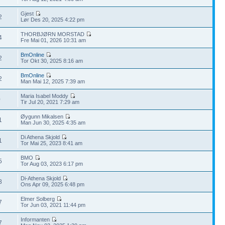
Gjest
2
Lør Des 20, 2025 4:22 pm
THORBJØRN MORSTAD
4
Fre Mai 01, 2026 10:31 am
BmOnline
2
Tor Okt 30, 2025 8:16 am
BmOnline
2
Man Mai 12, 2025 7:39 am
Maria Isabel Moddy
0
Tir Jul 20, 2021 7:29 am
Øygunn Mikalsen
1
Man Jun 30, 2025 4:35 am
Di Athena Skjold
1
Tor Mai 25, 2023 8:41 am
BMO
5
Tor Aug 03, 2023 6:17 pm
Di-Athena Skjold
8
Ons Apr 09, 2025 6:48 pm
Elmer Solberg
7
Tor Jun 03, 2021 11:44 pm
Informanten
7