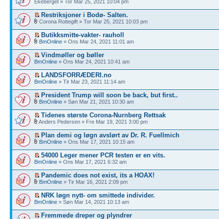
Ekeberget » Tor Mar 25, 2021 10:04 pm
Restriksjoner i Bodø- Salten.
Corona Rottegift » Tor Mar 25, 2021 10:03 pm
Butikksmitte-vakter- rauholl
BmOnline
» Ons Mar 24, 2021 11:01 am
Vindmøller og bøller
BmOnline
» Ons Mar 24, 2021 10:41 am
LANDSFORRÆDERI.no
BmOnline
» Tir Mar 23, 2021 11:14 am
President Trump will soon be back, but first..
BmOnline
» Søn Mar 21, 2021 10:30 am
Tidenes største Corona-Nurnberg Rettsak
Anders Pedersen » Fre Mar 19, 2021 3:00 pm
Plan demi og løgn avslørt av Dr. R. Fuellmich
BmOnline
» Ons Mar 17, 2021 10:15 am
54000 Leger mener PCR testen er en vits.
BmOnline
» Ons Mar 17, 2021 6:32 am
Pandemic does not exist, its a HOAX!
BmOnline
» Tir Mar 16, 2021 2:09 pm
NRK løgn nytt- om smittede individer.
BmOnline
» Søn Mar 14, 2021 10:13 am
Fremmede dreper og plyndrer