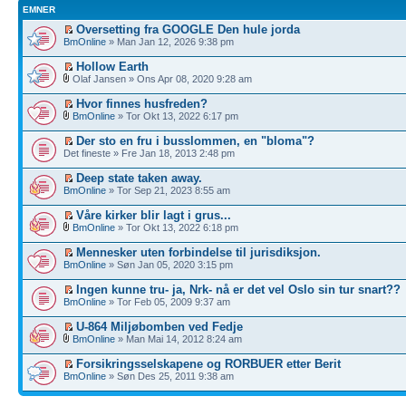
EMNER
Oversetting fra GOOGLE Den hule jorda
BmOnline
» Man Jan 12, 2026 9:38 pm
Hollow Earth
Olaf Jansen » Ons Apr 08, 2020 9:28 am
Hvor finnes husfreden?
BmOnline
» Tor Okt 13, 2022 6:17 pm
Der sto en fru i busslommen, en "bloma"?
Det fineste » Fre Jan 18, 2013 2:48 pm
Deep state taken away.
BmOnline
» Tor Sep 21, 2023 8:55 am
Våre kirker blir lagt i grus...
BmOnline
» Tor Okt 13, 2022 6:18 pm
Mennesker uten forbindelse til jurisdiksjon.
BmOnline
» Søn Jan 05, 2020 3:15 pm
Ingen kunne tru- ja, Nrk- nå er det vel Oslo sin tur snart??
BmOnline
» Tor Feb 05, 2009 9:37 am
U-864 Miljøbomben ved Fedje
BmOnline
» Man Mai 14, 2012 8:24 am
Forsikringsselskapene og RORBUER etter Berit
BmOnline
» Søn Des 25, 2011 9:38 am