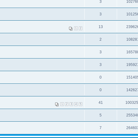
3
10276
3
10125
13
23962
1
2
2
10828
3
16578
3
19592
0
15140
0
14262
41
10032
1
2
3
4
5
5
25534
7
26460