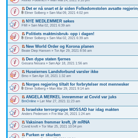
Det er nå snart et år siden Folkedomstolen avsatte regjerin
Elmer Solberg » Søn Mai 09, 2021 4:02 pm
NYE MEDLEMMER søkes
FMI » Søn Mai 02, 2021 6:39 am
Politiets maktmisbruk- opp i dagen!
Elmer Solberg » Søn Mai 02, 2021 6:39 am
New World Order og Korona planen
Beate Diep Hansen » Tor Apr 29, 2021 8:56 am
Den dype staten fjernes
Gesara Nesara » Søn Apr 18, 2021 1:56 am
Huseiernes Landsforbund varsler ikke
Bmo » Søn Apr 18, 2021 1:32 am
Norges regjering tiltalt for forbrytelser mot mennesker
Elmer Solberg » Man Mar 29, 2021 9:14 am
ANGELA MERKEL innrømmer at Covid var juks
BmOnline
» Lør Mar 27, 2021 11:23 am
Israelske terrorgruppe MOSSAD har idag makten
Anders Pedersen » Fre Mar 26, 2021 1:24 am
Vaksinen fremmer kreft, jfr mRNA
Covid kreft » Tor Mar 25, 2021 10:04 pm
Purken er skurken