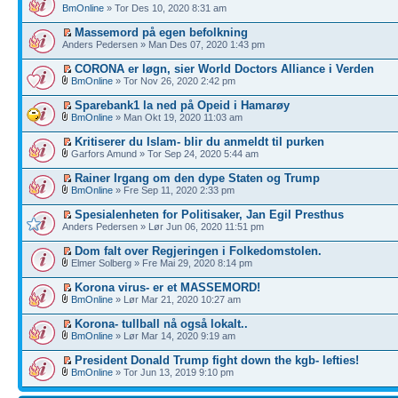
BmOnline
» Tor Des 10, 2020 8:31 am
Massemord på egen befolkning
Anders Pedersen » Man Des 07, 2020 1:43 pm
CORONA er løgn, sier World Doctors Alliance i Verden
BmOnline
» Tor Nov 26, 2020 2:42 pm
Sparebank1 la ned på Opeid i Hamarøy
BmOnline
» Man Okt 19, 2020 11:03 am
Kritiserer du Islam- blir du anmeldt til purken
Garfors Amund » Tor Sep 24, 2020 5:44 am
Rainer Irgang om den dype Staten og Trump
BmOnline
» Fre Sep 11, 2020 2:33 pm
Spesialenheten for Politisaker, Jan Egil Presthus
Anders Pedersen » Lør Jun 06, 2020 11:51 pm
Dom falt over Regjeringen i Folkedomstolen.
Elmer Solberg » Fre Mai 29, 2020 8:14 pm
Korona virus- er et MASSEMORD!
BmOnline
» Lør Mar 21, 2020 10:27 am
Korona- tullball nå også lokalt..
BmOnline
» Lør Mar 14, 2020 9:19 am
President Donald Trump fight down the kgb- lefties!
BmOnline
» Tor Jun 13, 2019 9:10 pm