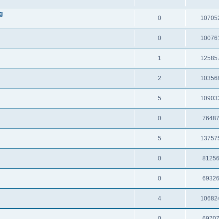
g
0
10705
0
10076
1
12585
2
10356
5
10903
0
7648
5
13757
0
8125
0
6932
4
10682
0
6970