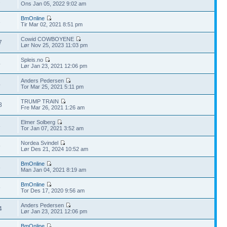
2
Ons Jan 05, 2022 9:02 am
BmOnline
3
Tir Mar 02, 2021 8:51 pm
Cowid COWBOYENE
7
Lør Nov 25, 2023 11:03 pm
Spleis.no
4
Lør Jan 23, 2021 12:06 pm
Anders Pedersen
4
Tor Mar 25, 2021 5:11 pm
TRUMP TRAIN
8
Fre Mar 26, 2021 1:26 am
Elmer Solberg
8
Tor Jan 07, 2021 3:52 am
Nordea Svindel
9
Lør Des 21, 2024 10:52 am
BmOnline
8
Man Jan 04, 2021 8:19 am
BmOnline
9
Tor Des 17, 2020 9:56 am
Anders Pedersen
4
Lør Jan 23, 2021 12:06 pm
BmOnline