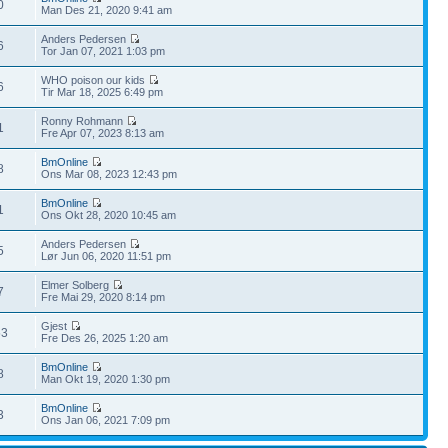
0
Man Des 21, 2020 9:41 am
Anders Pedersen
6
Tor Jan 07, 2021 1:03 pm
WHO poison our kids
6
Tir Mar 18, 2025 6:49 pm
Ronny Rohmann
1
Fre Apr 07, 2023 8:13 am
BmOnline
8
Ons Mar 08, 2023 12:43 pm
BmOnline
1
Ons Okt 28, 2020 10:45 am
Anders Pedersen
5
Lør Jun 06, 2020 11:51 pm
Elmer Solberg
7
Fre Mai 29, 2020 8:14 pm
Gjest
53
Fre Des 26, 2025 1:20 am
BmOnline
8
Man Okt 19, 2020 1:30 pm
BmOnline
3
Ons Jan 06, 2021 7:09 pm