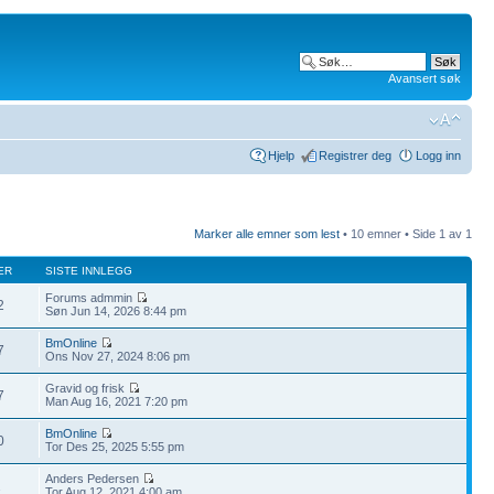
Avansert søk
Hjelp
Registrer deg
Logg inn
Marker alle emner som lest
• 10 emner • Side
1
av
1
ER
SISTE INNLEGG
Forums admmin
2
Søn Jun 14, 2026 8:44 pm
BmOnline
7
Ons Nov 27, 2024 8:06 pm
Gravid og frisk
7
Man Aug 16, 2021 7:20 pm
BmOnline
0
Tor Des 25, 2025 5:55 pm
Anders Pedersen
2
Tor Aug 12, 2021 4:00 am