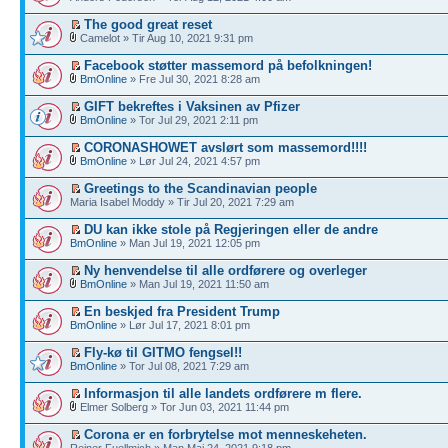
The good great reset
Camelot » Tir Aug 10, 2021 9:31 pm
Facebook støtter massemord på befolkningen!
BmOnline
» Fre Jul 30, 2021 8:28 am
GIFT bekreftes i Vaksinen av Pfizer
BmOnline
» Tor Jul 29, 2021 2:11 pm
CORONASHOWET avslørt som massemord!!!!
BmOnline
» Lør Jul 24, 2021 4:57 pm
Greetings to the Scandinavian people
Maria Isabel Moddy » Tir Jul 20, 2021 7:29 am
DU kan ikke stole på Regjeringen eller de andre
BmOnline
» Man Jul 19, 2021 12:05 pm
Ny henvendelse til alle ordførere og overleger
BmOnline
» Man Jul 19, 2021 11:50 am
En beskjed fra President Trump
BmOnline
» Lør Jul 17, 2021 8:01 pm
Fly-kø til GITMO fengsel!!
BmOnline
» Tor Jul 08, 2021 7:29 am
Informasjon til alle landets ordførere m flere.
Elmer Solberg » Tor Jun 03, 2021 11:44 pm
Corona er en forbrytelse mot menneskeheten.
Reiner Fuellmich » Man Mai 24, 2021 9:18 pm