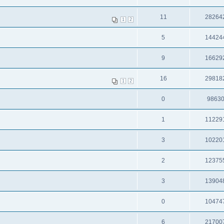
11
28264
1
2
5
14424
9
16629
16
29818
1
2
0
9863
1
11229
3
10220
2
12375
3
13904
0
10474
6
21700