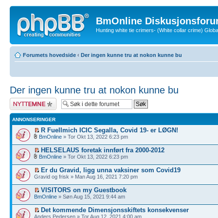
BmOnline Diskusjonsforu
Hunting white tie crimers- (White collar crime) Glo
Forumets hovedside
‹
Der ingen kunne tru at nokon kunne bu
Der ingen kunne tru at nokon kunne bu
Legg inn et nytt
emne
ANNONSERINGER
R Fuellmich ICIC Segalla, Covid 19- er LØGN!
BmOnline
» Tor Okt 13, 2022 6:23 pm
HELSELAUS foretak innført fra 2000-2012
BmOnline
» Tor Okt 13, 2022 6:23 pm
Er du Gravid, ligg unna vaksiner som Covid19
Gravid og frisk » Man Aug 16, 2021 7:20 pm
VISITORS on my Guestbook
BmOnline
» Søn Aug 15, 2021 9:44 am
Det kommende Dimensjonsskiftets konsekvenser
Anders Pedersen » Tor Aug 12, 2021 4:00 am