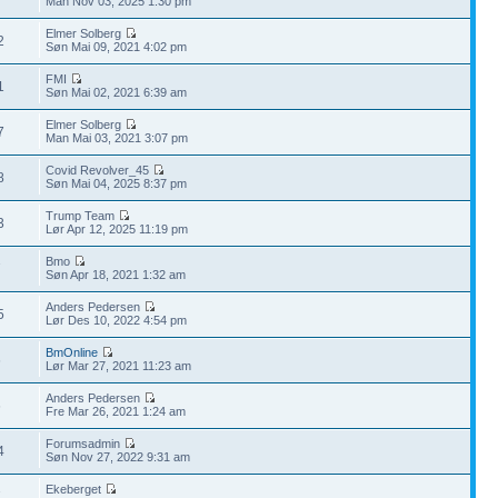
Man Nov 03, 2025 1:30 pm
Elmer Solberg
2
Søn Mai 09, 2021 4:02 pm
FMI
1
Søn Mai 02, 2021 6:39 am
Elmer Solberg
7
Man Mai 03, 2021 3:07 pm
Covid Revolver_45
8
Søn Mai 04, 2025 8:37 pm
Trump Team
3
Lør Apr 12, 2025 11:19 pm
Bmo
7
Søn Apr 18, 2021 1:32 am
Anders Pedersen
5
Lør Des 10, 2022 4:54 pm
BmOnline
6
Lør Mar 27, 2021 11:23 am
Anders Pedersen
6
Fre Mar 26, 2021 1:24 am
Forumsadmin
4
Søn Nov 27, 2022 9:31 am
Ekeberget
7