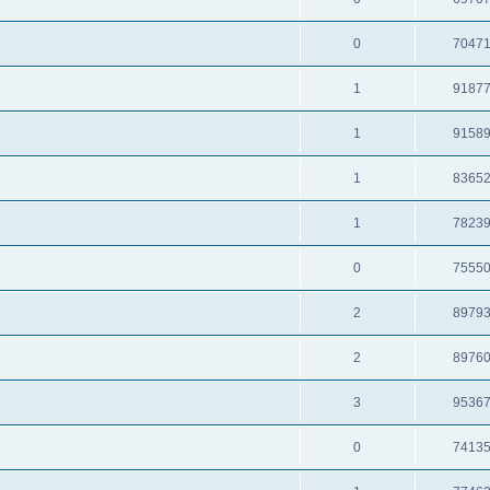
0
7047
1
9187
1
9158
1
8365
1
7823
0
7555
2
8979
2
8976
3
9536
0
7413