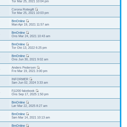
Tor Mar 25, 2021 10:04 pm
Corona Rottegift
1
Tor Mar 25, 2021 10:03 pm
BmOnline
7
Man Apr 19, 2021 11:57 am
BmOnline
9
Ons Mar 24, 2021 10:43 am
BmOnline
2
Tor Okt 13, 2022 6:25 pm
BmOnline
9
Ons Jun 30, 2021 9:02 am
Anders Pedersen
0
Fre Mar 19, 2021 3:00 pm
INFORMER
3
Søn Jun 02, 2024 3:33 am
Fj1200 fakebook
0
Ons Sep 17, 2025 1:50 pm
BmOnline
7
Lør Mar 22, 2025 8:27 am
BmOnline
5
Søn Mar 14, 2021 10:13 am
BmOnline