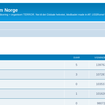
m Norge
balisering = organisert TERROR. Nei til det Globale helvetet, blodbadet made in AP, USSRome!
SVAR
VISNING
5
13976
3
10728
0
10353
1
10162
0
9807