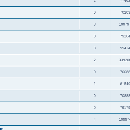
1
7746
0
7020
3
10079
0
7926
3
9941
2
33920
0
7008
1
8154
0
7088
0
7917
4
10887
em