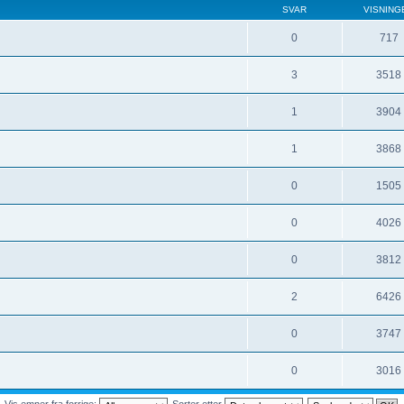
SVAR
VISNING
0
717
3
3518
1
3904
1
3868
0
1505
0
4026
0
3812
2
6426
0
3747
0
3016