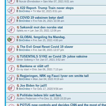
Norulv Øvrebotten » Søn Mar 07, 2021 8:01 am
X22 Report- Trump Train never stops
BmOnline
» Tir Mar 02, 2021 8:51 pm
COVID 19 vaksinen betyr død!
BmOnline
» Fre Feb 26, 2021 10:38 am
Søksmål mot den norske stat
Spleis.no » Lør Jan 23, 2021 12:06 pm
GLOBAL fengsling fra Mandag.
BmOnline
» Fre Jan 15, 2021 4:00 pm
The Evil Great Reset Covid 19 slaver
BmOnline
» Fre Jan 08, 2021 12:27 pm
TUSENTALS SYKE av Covid 19- jukse vaksine
Elmer Solberg » Tor Jan 07, 2021 3:52 am
Bankene er slått ut!!
En ny start » Ons Jan 06, 2021 7:13 pm
Regjeringen, NRK og Fauci lyver om smitte tall
BmOnline
» Man Jan 04, 2021 8:19 am
Joe Biden for jail!!
BmOnline
» Tor Des 17, 2020 9:56 am
Politiske ledere blir satt fast.
Anders Pedersen » Fre Des 11, 2020 10:20 pm
POTUS now controls and decides CNN and the most of th