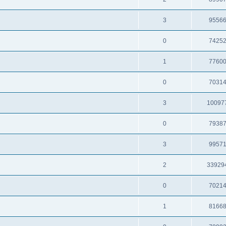
3
9556
0
7425
1
7760
0
7031
3
10097
0
7938
3
9957
2
33929
0
7021
1
8166