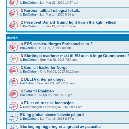
BmOnline
» Lør Mar 21, 2020 10:27 am
Korona- tullball nå også lokalt..
BmOnline
» Lør Mar 14, 2020 9:19 am
President Donald Trump fight down the kgb- lefties!
BmOnline
» Tor Jun 13, 2019 9:10 pm
EMNER
EØS avtalen- Norges Forbannelse nr 2
BmOnline
» Tir Jul 09, 2019 7:00 am
Stortinget overfører makt til EU uten å følge Grunnloven i 
BmOnline
» Søn Mai 26, 2013 7:59 am
Eøs- en fiasko for Norge!
BmOnline
» Ons Mai 08, 2013 10:18 pm
DELTA driter på draget
BmOnline
» Søn Des 03, 2017 8:58 am
Svar til Rhabben
BmOnline
» Tor Apr 28, 2016 5:35 pm
EU er en russisk føderasjon
Russefangen » Ons Aug 07, 2013 8:41 am
EU og globalistenes helvete på jord
BmOnline
» Lør Feb 16, 2013 8:57 pm
Storting og regjering er angrepet av parasitter