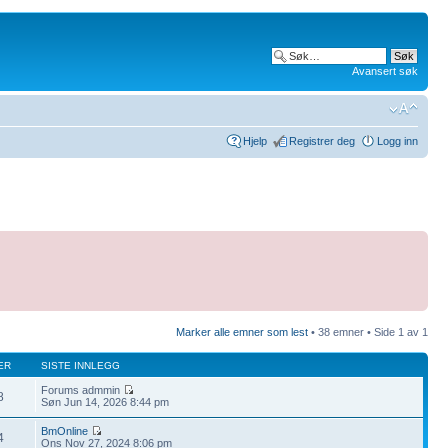
Avansert søk
Hjelp
Registrer deg
Logg inn
Marker alle emner som lest
• 38 emner • Side
1
av
1
ER
SISTE INNLEGG
Forums admmin
8
Søn Jun 14, 2026 8:44 pm
BmOnline
4
Ons Nov 27, 2024 8:06 pm