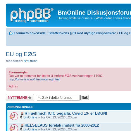
BmOnline Diskusjonsforu
Hunting white tie crimers- (White collar crime) Glo
Forumets hovedside
‹
Straffelovens § 83 mot ulydige rikspolitikere
‹
EU og 
EU og EØS
Moderator:
BmOnline
Forumregler
Det var to stemmer for lite for å innføre EØS ved voteringen i 1992.
http://bmonline.no/html/votering.html
Admin
Legg inn et nytt
emne
ANNONSERINGER
R Fuellmich ICIC Segalla, Covid 19- er LØGN!
BmOnline
» Tor Okt 13, 2022 6:23 pm
HELSELAUS foretak innført fra 2000-2012
BmOnline
» Tor Okt 13, 2022 6:23 pm