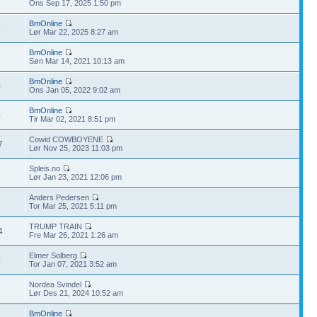
Ons Sep 17, 2025 1:50 pm
BmOnline
6
Lør Mar 22, 2025 8:27 am
BmOnline
2
Søn Mar 14, 2021 10:13 am
BmOnline
0
Ons Jan 05, 2022 9:02 am
BmOnline
4
Tir Mar 02, 2021 8:51 pm
Cowid COWBOYENE
7
Lør Nov 25, 2023 11:03 pm
Spleis.no
7
Lør Jan 23, 2021 12:06 pm
Anders Pedersen
1
Tor Mar 25, 2021 5:11 pm
TRUMP TRAIN
4
Fre Mar 26, 2021 1:26 am
Elmer Solberg
4
Tor Jan 07, 2021 3:52 am
Nordea Svindel
8
Lør Des 21, 2024 10:52 am
BmOnline