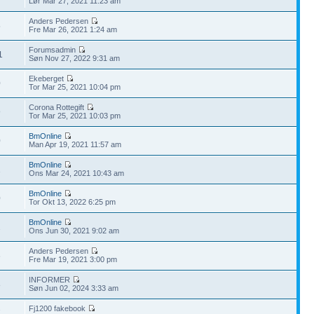
Lør Mar 27, 2021 11:23 am
Anders Pedersen
5
Fre Mar 26, 2021 1:24 am
Forumsadmin
1
Søn Nov 27, 2022 9:31 am
Ekeberget
0
Tor Mar 25, 2021 10:04 pm
Corona Rottegift
9
Tor Mar 25, 2021 10:03 pm
BmOnline
0
Man Apr 19, 2021 11:57 am
BmOnline
1
Ons Mar 24, 2021 10:43 am
BmOnline
0
Tor Okt 13, 2022 6:25 pm
BmOnline
2
Ons Jun 30, 2021 9:02 am
Anders Pedersen
6
Fre Mar 19, 2021 3:00 pm
INFORMER
8
Søn Jun 02, 2024 3:33 am
Fj1200 fakebook
7