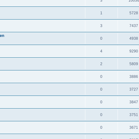
3
1003
1
5728
3
7437
ven
0
4938
4
9290
2
5809
0
3886
0
3727
0
3847
0
3751
0
3671