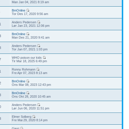
2
Man Jan 04, 2021 8:19 am
BmOnline
0
Tor Des 17, 2020 9:56 am
Anders Pedersen
1
Lør Jan 23, 2021 12:06 pm
BmOnline
3
Man Des 21, 2020 9:41 am
Anders Pedersen
8
Tor Jan 07, 2021 1:03 pm
WHO poison our kids
7
Tir Mar 18, 2025 6:49 pm
Ronny Rohmann
1
Fre Apr 07, 2023 8:13 am
BmOnline
2
Ons Mar 08, 2023 12:43 pm
BmOnline
8
Ons Okt 28, 2020 10:45 am
Anders Pedersen
0
Lør Jun 06, 2020 11:51 pm
Elmer Solberg
8
Fre Mai 29, 2020 8:14 pm
Gjest