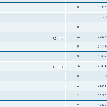
0
10364
1
10176
0
9818
11
28297
1
2
5
14447
9
16659
16
29851
1
2
0
9873
1
11241
3
10236
2
12392