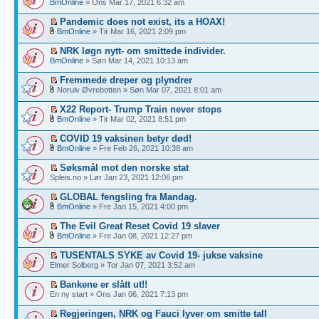
BmOnline
» Ons Mar 17, 2021 6:32 am
Pandemic does not exist, its a HOAX!
BmOnline
» Tir Mar 16, 2021 2:09 pm
NRK løgn nytt- om smittede individer.
BmOnline
» Søn Mar 14, 2021 10:13 am
Fremmede dreper og plyndrer
Norulv Øvrebotten » Søn Mar 07, 2021 8:01 am
X22 Report- Trump Train never stops
BmOnline
» Tir Mar 02, 2021 8:51 pm
COVID 19 vaksinen betyr død!
BmOnline
» Fre Feb 26, 2021 10:38 am
Søksmål mot den norske stat
Spleis.no » Lør Jan 23, 2021 12:06 pm
GLOBAL fengsling fra Mandag.
BmOnline
» Fre Jan 15, 2021 4:00 pm
The Evil Great Reset Covid 19 slaver
BmOnline
» Fre Jan 08, 2021 12:27 pm
TUSENTALS SYKE av Covid 19- jukse vaksine
Elmer Solberg » Tor Jan 07, 2021 3:52 am
Bankene er slått ut!!
En ny start » Ons Jan 06, 2021 7:13 pm
Regjeringen, NRK og Fauci lyver om smitte tall