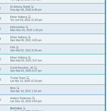
Di-Athena Skjold
2
Ons Apr 09, 2025 6:48 pm
Elmer Solberg
8
Tor Jun 03, 2021 11:44 pm
Informanten
5
Man Nov 03, 2025 1:30 pm
Elmer Solberg
9
Søn Mai 09, 2021 4:02 pm
FMI
1
Søn Mai 02, 2021 6:39 am
Elmer Solberg
2
Man Mai 03, 2021 3:07 pm
Covid Revolver_45
2
Søn Mai 04, 2025 8:37 pm
Trump Team
8
Lør Apr 12, 2025 11:19 pm
Bmo
6
Søn Apr 18, 2021 1:32 am
Anders Pedersen
0
Lør Des 10, 2022 4:54 pm
BmOnline
2