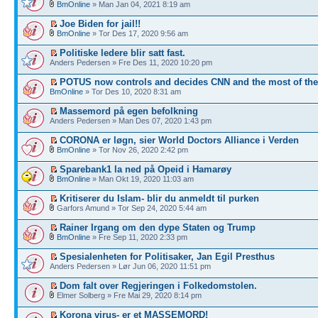
BmOnline
» Man Jan 04, 2021 8:19 am
Joe Biden for jail!!
BmOnline
» Tor Des 17, 2020 9:56 am
Politiske ledere blir satt fast.
Anders Pedersen » Fre Des 11, 2020 10:20 pm
POTUS now controls and decides CNN and the most of th
BmOnline
» Tor Des 10, 2020 8:31 am
Massemord på egen befolkning
Anders Pedersen » Man Des 07, 2020 1:43 pm
CORONA er løgn, sier World Doctors Alliance i Verden
BmOnline
» Tor Nov 26, 2020 2:42 pm
Sparebank1 la ned på Opeid i Hamarøy
BmOnline
» Man Okt 19, 2020 11:03 am
Kritiserer du Islam- blir du anmeldt til purken
Garfors Amund » Tor Sep 24, 2020 5:44 am
Rainer Irgang om den dype Staten og Trump
BmOnline
» Fre Sep 11, 2020 2:33 pm
Spesialenheten for Politisaker, Jan Egil Presthus
Anders Pedersen » Lør Jun 06, 2020 11:51 pm
Dom falt over Regjeringen i Folkedomstolen.
Elmer Solberg » Fre Mai 29, 2020 8:14 pm
Korona virus- er et MASSEMORD!