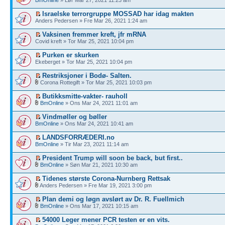
BmOnline
» Lør Mar 27, 2021 11:23 am
Israelske terrorgruppe MOSSAD har idag makten
Anders Pedersen » Fre Mar 26, 2021 1:24 am
Vaksinen fremmer kreft, jfr mRNA
Covid kreft » Tor Mar 25, 2021 10:04 pm
Purken er skurken
Ekeberget » Tor Mar 25, 2021 10:04 pm
Restriksjoner i Bodø- Salten.
Corona Rottegift » Tor Mar 25, 2021 10:03 pm
Butikksmitte-vakter- rauholl
BmOnline
» Ons Mar 24, 2021 11:01 am
Vindmøller og bøller
BmOnline
» Ons Mar 24, 2021 10:41 am
LANDSFORRÆDERI.no
BmOnline
» Tir Mar 23, 2021 11:14 am
President Trump will soon be back, but first..
BmOnline
» Søn Mar 21, 2021 10:30 am
Tidenes største Corona-Nurnberg Rettsak
Anders Pedersen » Fre Mar 19, 2021 3:00 pm
Plan demi og løgn avslørt av Dr. R. Fuellmich
BmOnline
» Ons Mar 17, 2021 10:15 am
54000 Leger mener PCR testen er en vits.