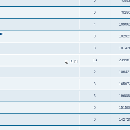
0
7099
0
7928
4
10906
em
3
10292
3
10142
13
23998
1
2
2
10842
3
16597
3
19608
0
15150
0
14272