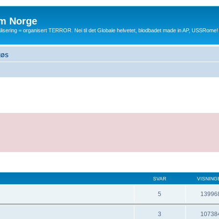
m Norge
balisering = organisert TERROR. Nei til det Globale helvetet, blodbadet made in AP, USSRome!
EØS
SVAR
VISNING
5
13996
3
10738