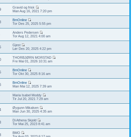
Gravid og frisk
9
Man Aug 16, 2021 7:20 pm
BmOnline
8
Tor Des 25, 2025 5:55 pm
Anders Pedersen
5
Tor Aug 12, 2021 4:00 am
Gjest
5
Lør Des 20, 2025 4:22 pm
THORBJØRN MORSTAD
0
Fre Mai 01, 2026 10:31 am
BmOnline
5
Tor Okt 30, 2025 8:16 am
BmOnline
6
Man Mai 12, 2025 7:39 am
Maria Isabel Moddy
7
Tir Jul 20, 2021 7:29 am
Øygunn Mikalsen
4
Man Jun 30, 2025 4:35 am
Di Athena Skjold
3
Tor Mai 25, 2023 8:41 am
BMO
3
Tor Aug 03, 2023 6:17 pm