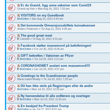
Er du Gravid, ligg unna vaksiner som Covid19
Gravid og frisk » Man Aug 16, 2021 7:20 pm
VISITORS on my Guestbook
BmOnline
» Søn Aug 15, 2021 9:44 am
Det kommende Dimensjonsskiftets konsekvenser
Anders Pedersen » Tor Aug 12, 2021 4:00 am
The good great reset
Camelot » Tir Aug 10, 2021 9:31 pm
Facebook støtter massemord på befolkningen!
BmOnline
» Fre Jul 30, 2021 8:28 am
GIFT bekreftes i Vaksinen av Pfizer
BmOnline
» Tor Jul 29, 2021 2:11 pm
CORONASHOWET avslørt som massemord!!!!
BmOnline
» Lør Jul 24, 2021 4:57 pm
Greetings to the Scandinavian people
Maria Isabel Moddy » Tir Jul 20, 2021 7:29 am
DU kan ikke stole på Regjeringen eller de andre
BmOnline
» Man Jul 19, 2021 12:05 pm
Ny henvendelse til alle ordførere og overleger
BmOnline
» Man Jul 19, 2021 11:50 am
En beskjed fra President Trump
BmOnline
» Lør Jul 17, 2021 8:01 pm