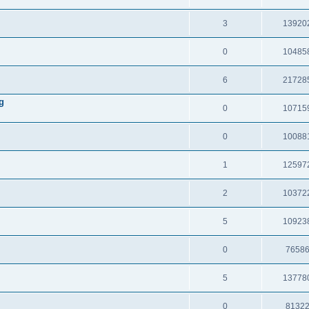
3
13920
0
10485
6
21728
g
0
10715
0
10088
1
12597
2
10372
5
10923
0
7658
5
13778
0
8132