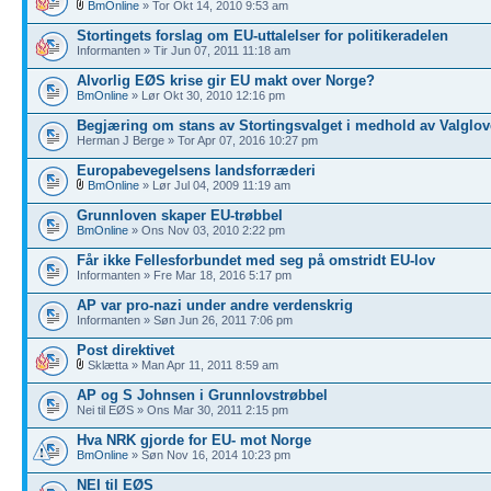
BmOnline
» Tor Okt 14, 2010 9:53 am
Stortingets forslag om EU-uttalelser for politikeradelen
Informanten » Tir Jun 07, 2011 11:18 am
Alvorlig EØS krise gir EU makt over Norge?
BmOnline
» Lør Okt 30, 2010 12:16 pm
Begjæring om stans av Stortingsvalget i medhold av Valglo
Herman J Berge » Tor Apr 07, 2016 10:27 pm
Europabevegelsens landsforræderi
BmOnline
» Lør Jul 04, 2009 11:19 am
Grunnloven skaper EU-trøbbel
BmOnline
» Ons Nov 03, 2010 2:22 pm
Får ikke Fellesforbundet med seg på omstridt EU-lov
Informanten » Fre Mar 18, 2016 5:17 pm
AP var pro-nazi under andre verdenskrig
Informanten » Søn Jun 26, 2011 7:06 pm
Post direktivet
Sklætta » Man Apr 11, 2011 8:59 am
AP og S Johnsen i Grunnlovstrøbbel
Nei til EØS » Ons Mar 30, 2011 2:15 pm
Hva NRK gjorde for EU- mot Norge
BmOnline
» Søn Nov 16, 2014 10:23 pm
NEI til EØS