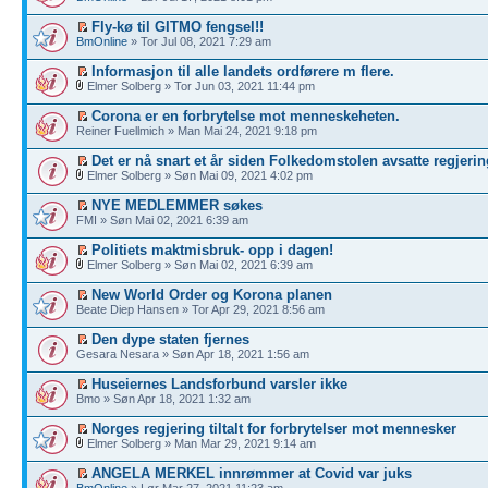
Fly-kø til GITMO fengsel!!
BmOnline
» Tor Jul 08, 2021 7:29 am
Informasjon til alle landets ordførere m flere.
Elmer Solberg » Tor Jun 03, 2021 11:44 pm
Corona er en forbrytelse mot menneskeheten.
Reiner Fuellmich » Man Mai 24, 2021 9:18 pm
Det er nå snart et år siden Folkedomstolen avsatte regjerin
Elmer Solberg » Søn Mai 09, 2021 4:02 pm
NYE MEDLEMMER søkes
FMI » Søn Mai 02, 2021 6:39 am
Politiets maktmisbruk- opp i dagen!
Elmer Solberg » Søn Mai 02, 2021 6:39 am
New World Order og Korona planen
Beate Diep Hansen » Tor Apr 29, 2021 8:56 am
Den dype staten fjernes
Gesara Nesara » Søn Apr 18, 2021 1:56 am
Huseiernes Landsforbund varsler ikke
Bmo » Søn Apr 18, 2021 1:32 am
Norges regjering tiltalt for forbrytelser mot mennesker
Elmer Solberg » Man Mar 29, 2021 9:14 am
ANGELA MERKEL innrømmer at Covid var juks