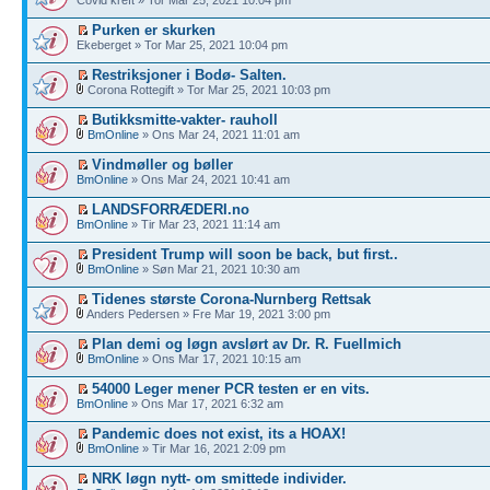
Purken er skurken
Ekeberget » Tor Mar 25, 2021 10:04 pm
Restriksjoner i Bodø- Salten.
Corona Rottegift » Tor Mar 25, 2021 10:03 pm
Butikksmitte-vakter- rauholl
BmOnline
» Ons Mar 24, 2021 11:01 am
Vindmøller og bøller
BmOnline
» Ons Mar 24, 2021 10:41 am
LANDSFORRÆDERI.no
BmOnline
» Tir Mar 23, 2021 11:14 am
President Trump will soon be back, but first..
BmOnline
» Søn Mar 21, 2021 10:30 am
Tidenes største Corona-Nurnberg Rettsak
Anders Pedersen » Fre Mar 19, 2021 3:00 pm
Plan demi og løgn avslørt av Dr. R. Fuellmich
BmOnline
» Ons Mar 17, 2021 10:15 am
54000 Leger mener PCR testen er en vits.
BmOnline
» Ons Mar 17, 2021 6:32 am
Pandemic does not exist, its a HOAX!
BmOnline
» Tir Mar 16, 2021 2:09 pm
NRK løgn nytt- om smittede individer.