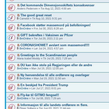
Det kommende Dimensjonsskiftets konsekvenser
Anders Pedersen » Tor Aug 12, 2021 4:00 am
The good great reset
Camelot » Tir Aug 10, 2021 9:31 pm
Facebook støtter massemord på befolkningen!
BmOnline
» Fre Jul 30, 2021 8:28 am
GIFT bekreftes i Vaksinen av Pfizer
BmOnline
» Tor Jul 29, 2021 2:11 pm
CORONASHOWET avslørt som massemord!!!!
BmOnline
» Lør Jul 24, 2021 4:57 pm
Greetings to the Scandinavian people
Maria Isabel Moddy » Tir Jul 20, 2021 7:29 am
DU kan ikke stole på Regjeringen eller de andre
BmOnline
» Man Jul 19, 2021 12:05 pm
Ny henvendelse til alle ordførere og overleger
BmOnline
» Man Jul 19, 2021 11:50 am
En beskjed fra President Trump
BmOnline
» Lør Jul 17, 2021 8:01 pm
Fly-kø til GITMO fengsel!!
BmOnline
» Tor Jul 08, 2021 7:29 am
Informasjon til alle landets ordførere m flere.
Elmer Solberg » Tor Jun 03, 2021 11:44 pm