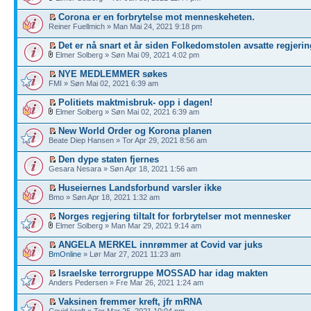
Corona er en forbrytelse mot menneskeheten.
Reiner Fuellmich » Man Mai 24, 2021 9:18 pm
Det er nå snart et år siden Folkedomstolen avsatte regjerin
Elmer Solberg » Søn Mai 09, 2021 4:02 pm
NYE MEDLEMMER søkes
FMI » Søn Mai 02, 2021 6:39 am
Politiets maktmisbruk- opp i dagen!
Elmer Solberg » Søn Mai 02, 2021 6:39 am
New World Order og Korona planen
Beate Diep Hansen » Tor Apr 29, 2021 8:56 am
Den dype staten fjernes
Gesara Nesara » Søn Apr 18, 2021 1:56 am
Huseiernes Landsforbund varsler ikke
Bmo » Søn Apr 18, 2021 1:32 am
Norges regjering tiltalt for forbrytelser mot mennesker
Elmer Solberg » Man Mar 29, 2021 9:14 am
ANGELA MERKEL innrømmer at Covid var juks
BmOnline
» Lør Mar 27, 2021 11:23 am
Israelske terrorgruppe MOSSAD har idag makten
Anders Pedersen » Fre Mar 26, 2021 1:24 am
Vaksinen fremmer kreft, jfr mRNA
Covid kreft » Tor Mar 25, 2021 10:04 pm