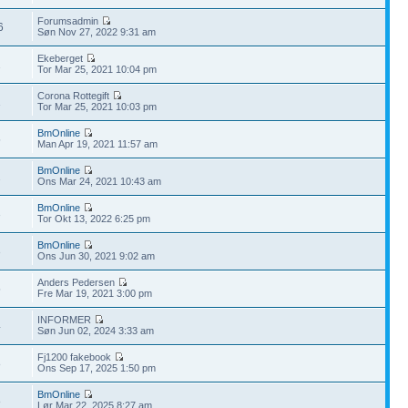
Forumsadmin
6
Søn Nov 27, 2022 9:31 am
Ekeberget
2
Tor Mar 25, 2021 10:04 pm
Corona Rottegift
1
Tor Mar 25, 2021 10:03 pm
BmOnline
5
Man Apr 19, 2021 11:57 am
BmOnline
2
Ons Mar 24, 2021 10:43 am
BmOnline
3
Tor Okt 13, 2022 6:25 pm
BmOnline
3
Ons Jun 30, 2021 9:02 am
Anders Pedersen
5
Fre Mar 19, 2021 3:00 pm
INFORMER
4
Søn Jun 02, 2024 3:33 am
Fj1200 fakebook
8
Ons Sep 17, 2025 1:50 pm
BmOnline
8
Lør Mar 22, 2025 8:27 am