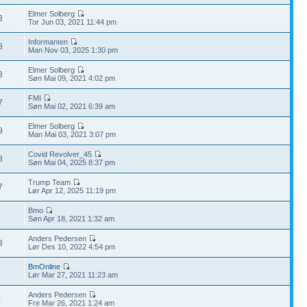
Elmer Solberg
3
Tor Jun 03, 2021 11:44 pm
Informanten
8
Man Nov 03, 2025 1:30 pm
Elmer Solberg
3
Søn Mai 09, 2021 4:02 pm
FMI
7
Søn Mai 02, 2021 6:39 am
Elmer Solberg
9
Man Mai 03, 2021 3:07 pm
Covid Revolver_45
8
Søn Mai 04, 2025 8:37 pm
Trump Team
7
Lør Apr 12, 2025 11:19 pm
Bmo
5
Søn Apr 18, 2021 1:32 am
Anders Pedersen
3
Lør Des 10, 2022 4:54 pm
BmOnline
3
Lør Mar 27, 2021 11:23 am
Anders Pedersen
0
Fre Mar 26, 2021 1:24 am