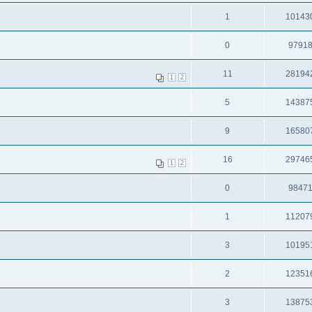
1
10143
0
9791
11
28194
1
2
5
14387
9
16580
16
29746
1
2
0
9847
1
11207
3
10195
2
12351
3
13875