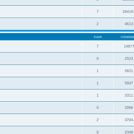
7
26416
2
4613
SVAR
VISNING
7
1487
0
2523
1
5621
1
5937
1
3311
0
2066
2
3704
0
2346