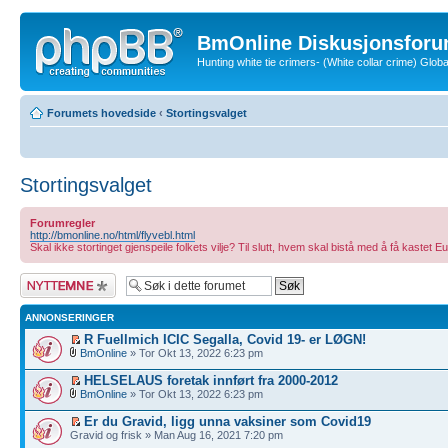
BmOnline Diskusjonsforu
Hunting white tie crimers- (White collar crime) Glo
Forumets hovedside
‹
Stortingsvalget
Stortingsvalget
Forumregler
http://bmonline.no/html/flyvebl.html
Skal ikke stortinget gjenspeile folkets vilje? Til slutt, hvem skal bistå med å få kast
Legg inn et nytt
emne
ANNONSERINGER
R Fuellmich ICIC Segalla, Covid 19- er LØGN!
BmOnline
» Tor Okt 13, 2022 6:23 pm
HELSELAUS foretak innført fra 2000-2012
BmOnline
» Tor Okt 13, 2022 6:23 pm
Er du Gravid, ligg unna vaksiner som Covid19
Gravid og frisk » Man Aug 16, 2021 7:20 pm