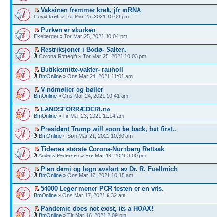
Vaksinen fremmer kreft, jfr mRNA
Covid kreft » Tor Mar 25, 2021 10:04 pm
Purken er skurken
Ekeberget » Tor Mar 25, 2021 10:04 pm
Restriksjoner i Bodø- Salten.
Corona Rottegift » Tor Mar 25, 2021 10:03 pm
Butikksmitte-vakter- rauholl
BmOnline
» Ons Mar 24, 2021 11:01 am
Vindmøller og bøller
BmOnline
» Ons Mar 24, 2021 10:41 am
LANDSFORRÆDERI.no
BmOnline
» Tir Mar 23, 2021 11:14 am
President Trump will soon be back, but first..
BmOnline
» Søn Mar 21, 2021 10:30 am
Tidenes største Corona-Nurnberg Rettsak
Anders Pedersen » Fre Mar 19, 2021 3:00 pm
Plan demi og løgn avslørt av Dr. R. Fuellmich
BmOnline
» Ons Mar 17, 2021 10:15 am
54000 Leger mener PCR testen er en vits.
BmOnline
» Ons Mar 17, 2021 6:32 am
Pandemic does not exist, its a HOAX!
BmOnline
» Tir Mar 16, 2021 2:09 pm