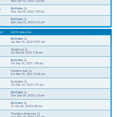
Man Okt 19, 2020 1:30 pm
BmOnline
7
Ons Jan 06, 2021 7:09 pm
BmOnline
Man Sep 02, 2019 6:21 pm
ER
SISTE INNLEGG
BmOnline
7
Lør Mar 02, 2019 10:57 am
Sangkoret
Tor Mai 28, 2015 7:36 am
BmOnline
Tor Sep 16, 2021 7:45 pm
Humlens flukt
Fre Mar 26, 2021 10:56 am
Aushalten
Tor Des 12, 2019 7:37 pm
BmOnline
Ons Sep 04, 2019 1:10 pm
BmOnline
Tir Jun 25, 2019 6:08 am
Thorbjørn Andersen
Ons Feb 20, 2019 7:01 am