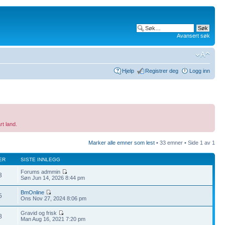
Avansert søk
Hjelp
Registrer deg
Logg inn
rt land.
Marker alle emner som lest
• 33 emner • Side
1
av
1
ER
SISTE INNLEGG
Forums admmin
3
Søn Jun 14, 2026 8:44 pm
BmOnline
5
Ons Nov 27, 2024 8:06 pm
Gravid og frisk
8
Man Aug 16, 2021 7:20 pm