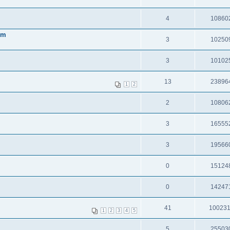
4
10860
em
3
10250
3
10102
13
23896
1
2
2
10806
3
16555
3
19566
0
15124
0
14247
41
10023
1
2
3
4
5
5
25503