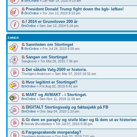
BmOnline
» Lør Mar 14, 2020 9:19 am
President Donald Trump fight down the kgb- lefties!
BmOnline
» Tor Jun 13, 2019 9:10 pm
I 2014 er Grunnloven 200 år
BmOnline
» Søn Jan 12, 2014 5:18 pm
EMNER
Sannheten om Stortinget
BmOnline
» Fre Jul 24, 2015 6:59 am
Sangen om Stortinget
Sangkoret » Tor Mai 28, 2015 7:36 am
Det såkalte Valg-2009 er historie.
Thorbjørn Andersen » Søn Mar 07, 2010 10:32 am
Hvor legitimt er Stortinget?
BmOnline
» Fre Aug 02, 2019 6:41 am
MAKT og AVMAKT - i Stortinget.
BmOnline
» Søn Nov 11, 2018 11:16 am
DIGITALT Stortingsvalg og faktasjekk på FB
BmOnline
» Ons Sep 04, 2019 1:10 pm
Gi dem en paraply og sivile klær og få dem ut av historien
Norulv Øvrebotten » Tor Jul 07, 2016 5:38 pm
Fargesprakende morgendag?
Thorbjørn Andersen » Ons Feb 20, 2019 7:01 am