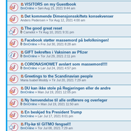
VISITORS on my Guestbook
BmOnline
» Søn Aug 15, 2021 9:44 am
Det kommende Dimensjonsskiftets konsekvenser
Anders Pedersen » Tor Aug 12, 2021 4:00 am
The good great reset
Camelot » Tir Aug 10, 2021 9:31 pm
Facebook støtter massemord på befolkningen!
BmOnline
» Fre Jul 30, 2021 8:28 am
GIFT bekreftes i Vaksinen av Pfizer
BmOnline
» Tor Jul 29, 2021 2:11 pm
CORONASHOWET avslørt som massemord!!!!
BmOnline
» Lør Jul 24, 2021 4:57 pm
Greetings to the Scandinavian people
Maria Isabel Moddy » Tir Jul 20, 2021 7:29 am
DU kan ikke stole på Regjeringen eller de andre
BmOnline
» Man Jul 19, 2021 12:05 pm
Ny henvendelse til alle ordførere og overleger
BmOnline
» Man Jul 19, 2021 11:50 am
En beskjed fra President Trump
BmOnline
» Lør Jul 17, 2021 8:01 pm
Fly-kø til GITMO fengsel!!
BmOnline
» Tor Jul 08, 2021 7:29 am