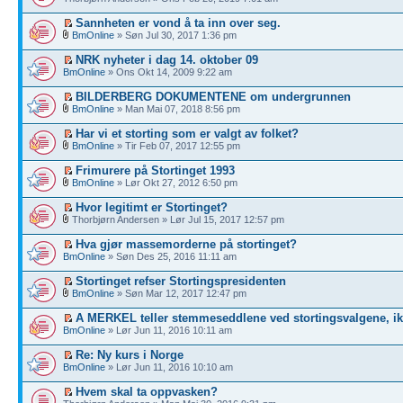
Sannheten er vond å ta inn over seg.
BmOnline
» Søn Jul 30, 2017 1:36 pm
NRK nyheter i dag 14. oktober 09
BmOnline
» Ons Okt 14, 2009 9:22 am
BILDERBERG DOKUMENTENE om undergrunnen
BmOnline
» Man Mai 07, 2018 8:56 pm
Har vi et storting som er valgt av folket?
BmOnline
» Tir Feb 07, 2017 12:55 pm
Frimurere på Stortinget 1993
BmOnline
» Lør Okt 27, 2012 6:50 pm
Hvor legitimt er Stortinget?
Thorbjørn Andersen » Lør Jul 15, 2017 12:57 pm
Hva gjør massemorderne på stortinget?
BmOnline
» Søn Des 25, 2016 11:11 am
Stortinget refser Stortingspresidenten
BmOnline
» Søn Mar 12, 2017 12:47 pm
A MERKEL teller stemmeseddlene ved stortingsvalgene, ik
BmOnline
» Lør Jun 11, 2016 10:11 am
Re: Ny kurs i Norge
BmOnline
» Lør Jun 11, 2016 10:10 am
Hvem skal ta oppvasken?