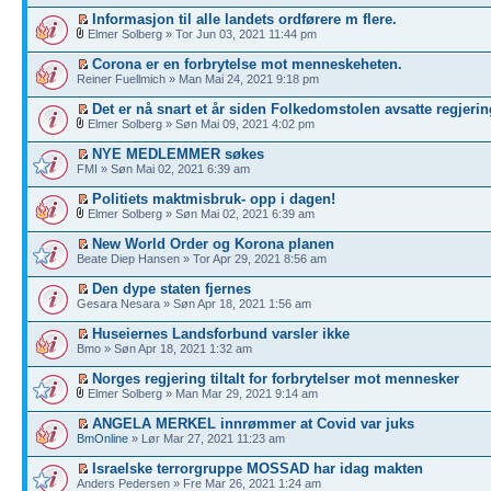
Informasjon til alle landets ordførere m flere.
Elmer Solberg » Tor Jun 03, 2021 11:44 pm
Corona er en forbrytelse mot menneskeheten.
Reiner Fuellmich » Man Mai 24, 2021 9:18 pm
Det er nå snart et år siden Folkedomstolen avsatte regjerin
Elmer Solberg » Søn Mai 09, 2021 4:02 pm
NYE MEDLEMMER søkes
FMI » Søn Mai 02, 2021 6:39 am
Politiets maktmisbruk- opp i dagen!
Elmer Solberg » Søn Mai 02, 2021 6:39 am
New World Order og Korona planen
Beate Diep Hansen » Tor Apr 29, 2021 8:56 am
Den dype staten fjernes
Gesara Nesara » Søn Apr 18, 2021 1:56 am
Huseiernes Landsforbund varsler ikke
Bmo » Søn Apr 18, 2021 1:32 am
Norges regjering tiltalt for forbrytelser mot mennesker
Elmer Solberg » Man Mar 29, 2021 9:14 am
ANGELA MERKEL innrømmer at Covid var juks
BmOnline
» Lør Mar 27, 2021 11:23 am
Israelske terrorgruppe MOSSAD har idag makten
Anders Pedersen » Fre Mar 26, 2021 1:24 am