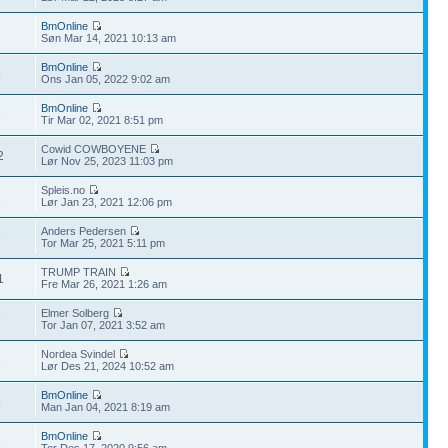
BmOnline
7
Søn Mar 14, 2021 10:13 am
BmOnline
9
Ons Jan 05, 2022 9:02 am
BmOnline
6
Tir Mar 02, 2021 8:51 pm
Cowid COWBOYENE
2
Lør Nov 25, 2023 11:03 pm
Spleis.no
1
Lør Jan 23, 2021 12:06 pm
Anders Pedersen
8
Tor Mar 25, 2021 5:11 pm
TRUMP TRAIN
1
Fre Mar 26, 2021 1:26 am
Elmer Solberg
9
Tor Jan 07, 2021 3:52 am
Nordea Svindel
8
Lør Des 21, 2024 10:52 am
BmOnline
9
Man Jan 04, 2021 8:19 am
BmOnline
8
Tor Des 17, 2020 9:56 am