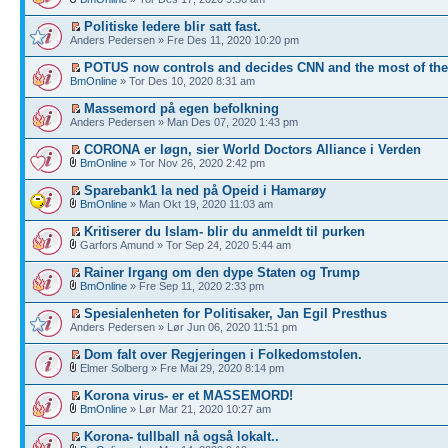
Politiske ledere blir satt fast.
Anders Pedersen » Fre Des 11, 2020 10:20 pm
POTUS now controls and decides CNN and the most of th
BmOnline
» Tor Des 10, 2020 8:31 am
Massemord på egen befolkning
Anders Pedersen » Man Des 07, 2020 1:43 pm
CORONA er løgn, sier World Doctors Alliance i Verden
BmOnline
» Tor Nov 26, 2020 2:42 pm
Sparebank1 la ned på Opeid i Hamarøy
BmOnline
» Man Okt 19, 2020 11:03 am
Kritiserer du Islam- blir du anmeldt til purken
Garfors Amund » Tor Sep 24, 2020 5:44 am
Rainer Irgang om den dype Staten og Trump
BmOnline
» Fre Sep 11, 2020 2:33 pm
Spesialenheten for Politisaker, Jan Egil Presthus
Anders Pedersen » Lør Jun 06, 2020 11:51 pm
Dom falt over Regjeringen i Folkedomstolen.
Elmer Solberg » Fre Mai 29, 2020 8:14 pm
Korona virus- er et MASSEMORD!
BmOnline
» Lør Mar 21, 2020 10:27 am
Korona- tullball nå også lokalt..