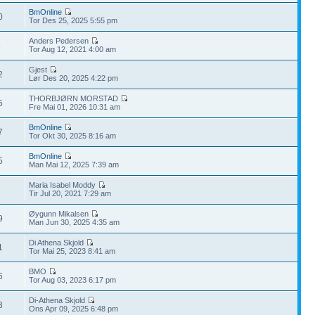
BmOnline
0
Tor Des 25, 2025 5:55 pm
Anders Pedersen
8
Tor Aug 12, 2021 4:00 am
Gjest
2
Lør Des 20, 2025 4:22 pm
THORBJØRN MORSTAD
5
Fre Mai 01, 2026 10:31 am
BmOnline
7
Tor Okt 30, 2025 8:16 am
BmOnline
5
Man Mai 12, 2025 7:39 am
Maria Isabel Moddy
1
Tir Jul 20, 2021 7:29 am
Øygunn Mikalsen
9
Man Jun 30, 2025 4:35 am
Di Athena Skjold
1
Tor Mai 25, 2023 8:41 am
BMO
6
Tor Aug 03, 2023 6:17 pm
Di-Athena Skjold
3
Ons Apr 09, 2025 6:48 pm