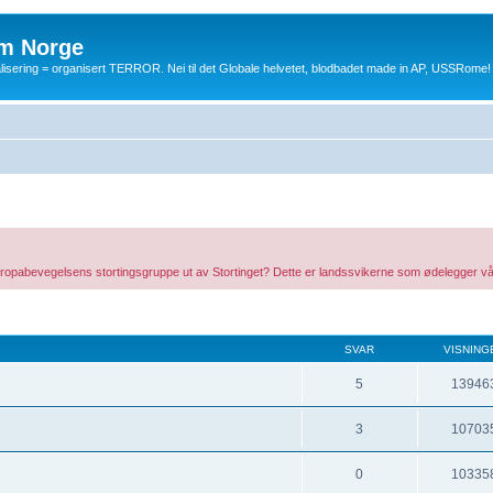
m Norge
balisering = organisert TERROR. Nei til det Globale helvetet, blodbadet made in AP, USSRome!
et Europabevegelsens stortingsgruppe ut av Stortinget? Dette er landssvikerne som ødelegger vå
SVAR
VISNING
5
13946
3
10703
0
10335