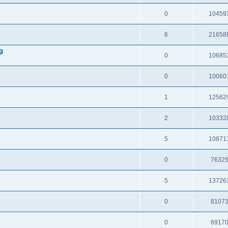
0
10459
6
21658
g
0
10685
0
10060
1
12562
2
10332
5
10871
0
7632
5
13726
0
8107
0
6917