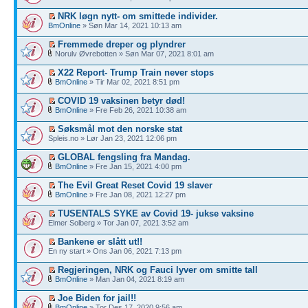
NRK løgn nytt- om smittede individer.
BmOnline
» Søn Mar 14, 2021 10:13 am
Fremmede dreper og plyndrer
Norulv Øvrebotten » Søn Mar 07, 2021 8:01 am
X22 Report- Trump Train never stops
BmOnline
» Tir Mar 02, 2021 8:51 pm
COVID 19 vaksinen betyr død!
BmOnline
» Fre Feb 26, 2021 10:38 am
Søksmål mot den norske stat
Spleis.no » Lør Jan 23, 2021 12:06 pm
GLOBAL fengsling fra Mandag.
BmOnline
» Fre Jan 15, 2021 4:00 pm
The Evil Great Reset Covid 19 slaver
BmOnline
» Fre Jan 08, 2021 12:27 pm
TUSENTALS SYKE av Covid 19- jukse vaksine
Elmer Solberg » Tor Jan 07, 2021 3:52 am
Bankene er slått ut!!
En ny start » Ons Jan 06, 2021 7:13 pm
Regjeringen, NRK og Fauci lyver om smitte tall
BmOnline
» Man Jan 04, 2021 8:19 am
Joe Biden for jail!!
BmOnline
» Tor Des 17, 2020 9:56 am