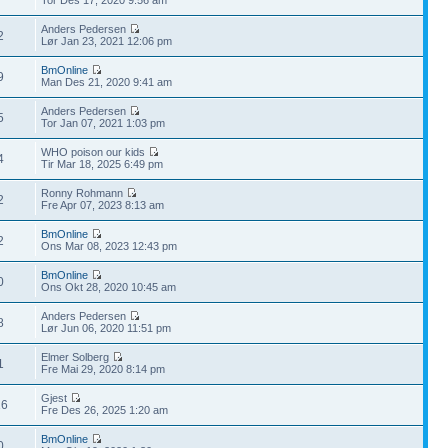
Anders Pedersen
2
Lør Jan 23, 2021 12:06 pm
BmOnline
9
Man Des 21, 2020 9:41 am
Anders Pedersen
5
Tor Jan 07, 2021 1:03 pm
WHO poison our kids
4
Tir Mar 18, 2025 6:49 pm
Ronny Rohmann
2
Fre Apr 07, 2023 8:13 am
BmOnline
2
Ons Mar 08, 2023 12:43 pm
BmOnline
0
Ons Okt 28, 2020 10:45 am
Anders Pedersen
8
Lør Jun 06, 2020 11:51 pm
Elmer Solberg
1
Fre Mai 29, 2020 8:14 pm
Gjest
16
Fre Des 26, 2025 1:20 am
BmOnline
0