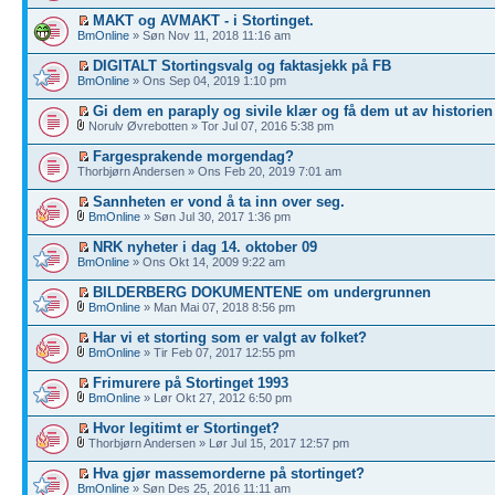
MAKT og AVMAKT - i Stortinget.
BmOnline
» Søn Nov 11, 2018 11:16 am
DIGITALT Stortingsvalg og faktasjekk på FB
BmOnline
» Ons Sep 04, 2019 1:10 pm
Gi dem en paraply og sivile klær og få dem ut av historien
Norulv Øvrebotten » Tor Jul 07, 2016 5:38 pm
Fargesprakende morgendag?
Thorbjørn Andersen » Ons Feb 20, 2019 7:01 am
Sannheten er vond å ta inn over seg.
BmOnline
» Søn Jul 30, 2017 1:36 pm
NRK nyheter i dag 14. oktober 09
BmOnline
» Ons Okt 14, 2009 9:22 am
BILDERBERG DOKUMENTENE om undergrunnen
BmOnline
» Man Mai 07, 2018 8:56 pm
Har vi et storting som er valgt av folket?
BmOnline
» Tir Feb 07, 2017 12:55 pm
Frimurere på Stortinget 1993
BmOnline
» Lør Okt 27, 2012 6:50 pm
Hvor legitimt er Stortinget?
Thorbjørn Andersen » Lør Jul 15, 2017 12:57 pm
Hva gjør massemorderne på stortinget?
BmOnline
» Søn Des 25, 2016 11:11 am