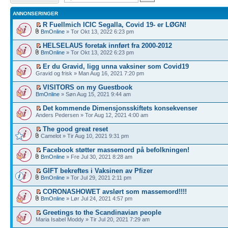
ANNONSERINGER
R Fuellmich ICIC Segalla, Covid 19- er LØGN!
BmOnline
» Tor Okt 13, 2022 6:23 pm
HELSELAUS foretak innført fra 2000-2012
BmOnline
» Tor Okt 13, 2022 6:23 pm
Er du Gravid, ligg unna vaksiner som Covid19
Gravid og frisk » Man Aug 16, 2021 7:20 pm
VISITORS on my Guestbook
BmOnline
» Søn Aug 15, 2021 9:44 am
Det kommende Dimensjonsskiftets konsekvenser
Anders Pedersen » Tor Aug 12, 2021 4:00 am
The good great reset
Camelot » Tir Aug 10, 2021 9:31 pm
Facebook støtter massemord på befolkningen!
BmOnline
» Fre Jul 30, 2021 8:28 am
GIFT bekreftes i Vaksinen av Pfizer
BmOnline
» Tor Jul 29, 2021 2:11 pm
CORONASHOWET avslørt som massemord!!!!
BmOnline
» Lør Jul 24, 2021 4:57 pm
Greetings to the Scandinavian people
Maria Isabel Moddy » Tir Jul 20, 2021 7:29 am