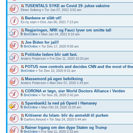
TUSENTALS SYKE av Covid 19- jukse vaksine
Elmer Solberg » Tor Jan 07, 2021 3:52 am
Bankene er slått ut!!
En ny start » Ons Jan 06, 2021 7:13 pm
Regjeringen, NRK og Fauci lyver om smitte tall
BmOnline
» Man Jan 04, 2021 8:19 am
Joe Biden for jail!!
BmOnline
» Tor Des 17, 2020 9:56 am
Politiske ledere blir satt fast.
Anders Pedersen » Fre Des 11, 2020 10:20 pm
POTUS now controls and decides CNN and the most of th
BmOnline
» Tor Des 10, 2020 8:31 am
Massemord på egen befolkning
Anders Pedersen » Man Des 07, 2020 1:43 pm
CORONA er løgn, sier World Doctors Alliance i Verden
BmOnline
» Tor Nov 26, 2020 2:42 pm
Sparebank1 la ned på Opeid i Hamarøy
BmOnline
» Man Okt 19, 2020 11:03 am
Kritiserer du Islam- blir du anmeldt til purken
Garfors Amund » Tor Sep 24, 2020 5:44 am
Rainer Irgang om den dype Staten og Trump
BmOnline
» Fre Sep 11, 2020 2:33 pm