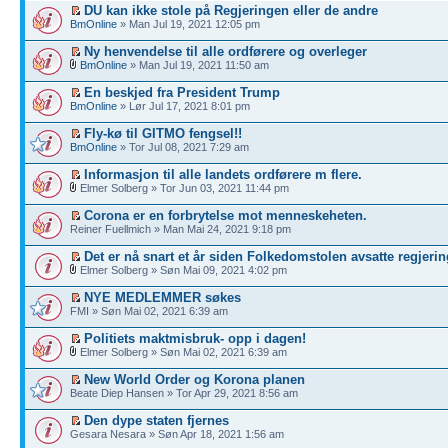
DU kan ikke stole på Regjeringen eller de andre
BmOnline
» Man Jul 19, 2021 12:05 pm
Ny henvendelse til alle ordførere og overleger
BmOnline
» Man Jul 19, 2021 11:50 am
En beskjed fra President Trump
BmOnline
» Lør Jul 17, 2021 8:01 pm
Fly-kø til GITMO fengsel!!
BmOnline
» Tor Jul 08, 2021 7:29 am
Informasjon til alle landets ordførere m flere.
Elmer Solberg » Tor Jun 03, 2021 11:44 pm
Corona er en forbrytelse mot menneskeheten.
Reiner Fuellmich » Man Mai 24, 2021 9:18 pm
Det er nå snart et år siden Folkedomstolen avsatte regjerin
Elmer Solberg » Søn Mai 09, 2021 4:02 pm
NYE MEDLEMMER søkes
FMI » Søn Mai 02, 2021 6:39 am
Politiets maktmisbruk- opp i dagen!
Elmer Solberg » Søn Mai 02, 2021 6:39 am
New World Order og Korona planen
Beate Diep Hansen » Tor Apr 29, 2021 8:56 am
Den dype staten fjernes
Gesara Nesara » Søn Apr 18, 2021 1:56 am