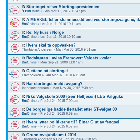
Stortinget refser Stortingspresidenten
BmOnline
» Søn Mar 12, 2017 12:47 pm
A MERKEL teller stemmeseddlene ved stortingsvalgene, ik
BmOnline
» Lør Jun 11, 2016 10:11 am
Re: Ny kurs i Norge
BmOnline
» Lør Jun 11, 2016 10:10 am
Hvem skal ta oppvasken?
Thorbjørn Andersen » Man Mai 30, 2016 9:31 pm
Redaktøren i avisa Fremover: Valgets kvaler
BmOnline
» Man Sep 21, 2009 11:07 am
Gjeitene på stortinget
Løvebakken » Søn Mar 07, 2010 4:19 am
Har stortinget meldt avgang?
Inspektør snusen » Man Nov 30, 2015 7:39 pm
Nrks Valgskole 2009 (Geir Helljesen) LES Valgjuks
BmOnline
» Fre Jul 24, 2015 7:00 am
De borgerlige hadde flertallet etter ST-valget 09
BmOnline
» Fre Jul 24, 2015 6:59 am
Hvem lytter politikerne til? Einar G ut av fengsel
BmOnline
» Fre Jul 24, 2015 6:57 am
Grunnlovsjubileum i 2014
Thorbjørn Andersen » Ons Feb 19, 2014 2:18 pm