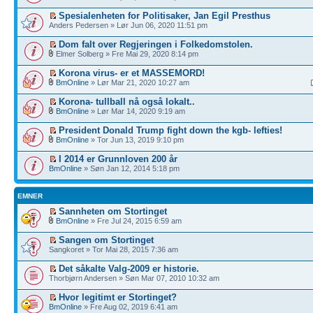
Spesialenheten for Politisaker, Jan Egil Presthus
Anders Pedersen » Lør Jun 06, 2020 11:51 pm
Dom falt over Regjeringen i Folkedomstolen.
Elmer Solberg » Fre Mai 29, 2020 8:14 pm
Korona virus- er et MASSEMORD!
BmOnline
» Lør Mar 21, 2020 10:27 am
Korona- tullball nå også lokalt..
BmOnline
» Lør Mar 14, 2020 9:19 am
President Donald Trump fight down the kgb- lefties!
BmOnline
» Tor Jun 13, 2019 9:10 pm
I 2014 er Grunnloven 200 år
BmOnline
» Søn Jan 12, 2014 5:18 pm
EMNER
Sannheten om Stortinget
BmOnline
» Fre Jul 24, 2015 6:59 am
Sangen om Stortinget
Sangkoret » Tor Mai 28, 2015 7:36 am
Det såkalte Valg-2009 er historie.
Thorbjørn Andersen » Søn Mar 07, 2010 10:32 am
Hvor legitimt er Stortinget?
BmOnline
» Fre Aug 02, 2019 6:41 am