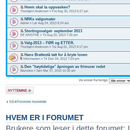
Hvem skal ta oppvasken?
Thorbjørn Andersen » Fre Aug 30, 2013 6:27 pm
NRKs valgomater
Admin » Lør Aug 24, 2013 8:24 am
Stortingsvalget- september 2013
DE KRISTNE » Tir Aug 20, 2013 7:30 am
Valg-2013 – FØR og ETTER.
Thorbjørn Andersen » Tor Aug 01, 2013 9:17 pm
Hans Brattestå tatt for å bryte loven
Informanten » Tir Des 04, 2012 7:03 pm
Den "høytidelige" åpningen av frimurer redet
Bazooka » Søn Mar 07, 2010 10:30 am
Vis emner fra forrige:
Legg inn et nytt
emne
Gå til Forumets hovedside
HVEM ER I FORUMET
Brukere som leser i dette forumet: 