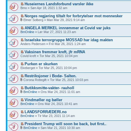
Huseiernes Landsforbund varsler ikke
Bmo » Søn Apr 18, 2021 1:32 am
Norges regjering tiltalt for forbrytelser mot mennesker
Elmer Solberg » Man Mar 29, 2021 9:14 am
ANGELA MERKEL innrømmer at Covid var juks
BmOnline
» Lør Mar 27, 2021 11:23 am
Israelske terrorgruppe MOSSAD har idag makten
Anders Pedersen » Fre Mar 26, 2021 1:24 am
Vaksinen fremmer kreft, jfr mRNA
Covid kreft » Tor Mar 25, 2021 10:04 pm
Purken er skurken
Ekeberget » Tor Mar 25, 2021 10:04 pm
Restriksjoner i Bodø- Salten.
Corona Rottegift » Tor Mar 25, 2021 10:03 pm
Butikksmitte-vakter- rauholl
BmOnline
» Ons Mar 24, 2021 11:01 am
Vindmøller og bøller
BmOnline
» Ons Mar 24, 2021 10:41 am
LANDSFORRÆDERI.no
BmOnline
» Tir Mar 23, 2021 11:14 am
President Trump will soon be back, but first..
BmOnline
» Søn Mar 21, 2021 10:30 am