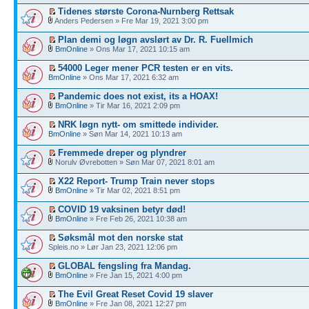
Tidenes største Corona-Nurnberg Rettsak
Anders Pedersen » Fre Mar 19, 2021 3:00 pm
Plan demi og løgn avslørt av Dr. R. Fuellmich
BmOnline
» Ons Mar 17, 2021 10:15 am
54000 Leger mener PCR testen er en vits.
BmOnline
» Ons Mar 17, 2021 6:32 am
Pandemic does not exist, its a HOAX!
BmOnline
» Tir Mar 16, 2021 2:09 pm
NRK løgn nytt- om smittede individer.
BmOnline
» Søn Mar 14, 2021 10:13 am
Fremmede dreper og plyndrer
Norulv Øvrebotten » Søn Mar 07, 2021 8:01 am
X22 Report- Trump Train never stops
BmOnline
» Tir Mar 02, 2021 8:51 pm
COVID 19 vaksinen betyr død!
BmOnline
» Fre Feb 26, 2021 10:38 am
Søksmål mot den norske stat
Spleis.no » Lør Jan 23, 2021 12:06 pm
GLOBAL fengsling fra Mandag.
BmOnline
» Fre Jan 15, 2021 4:00 pm
The Evil Great Reset Covid 19 slaver
BmOnline
» Fre Jan 08, 2021 12:27 pm