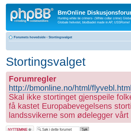
BmOnline Diskusjonsforu
Hunting white tie crimers- (White collar crime) Glob
Globale helvetet, blodbadet made in AP, USSRome!
Forumets hovedside
‹
Stortingsvalget
Stortingsvalget
Forumregler
http://bmonline.no/html/flyvebl.htm
Skal ikke stortinget gjenspeile folk
få kastet Europabevegelsens stort
landssvikerne som ødelegger vårt 
Legg inn et nytt
emne