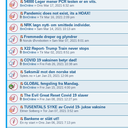
54000 Leger mener PCR testen er en vits.
BmOnline
» Ons Mar 17, 2021 6:32 am
Pandemic does not exist, its a HOAX!
BmOnline
» Tir Mar 16, 2021 2:09 pm
NRK løgn nytt- om smittede individer.
BmOnline
» Søn Mar 14, 2021 10:13 am
Fremmede dreper og plyndrer
Norulv Øvrebotten » Søn Mar 07, 2021 8:01 am
X22 Report- Trump Train never stops
BmOnline
» Tir Mar 02, 2021 8:51 pm
COVID 19 vaksinen betyr død!
BmOnline
» Fre Feb 26, 2021 10:38 am
Søksmål mot den norske stat
Spleis.no » Lør Jan 23, 2021 12:06 pm
GLOBAL fengsling fra Mandag.
BmOnline
» Fre Jan 15, 2021 4:00 pm
The Evil Great Reset Covid 19 slaver
BmOnline
» Fre Jan 08, 2021 12:27 pm
TUSENTALS SYKE av Covid 19- jukse vaksine
Elmer Solberg » Tor Jan 07, 2021 3:52 am
Bankene er slått ut!!
En ny start » Ons Jan 06, 2021 7:13 pm