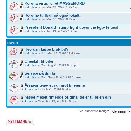
Korona virus- er et MASSEMORD!
BmOnline
» Lør Mar 21, 2020 10:27 am
Korona- tullball nå også lokalt..
BmOnline
» Lør Mar 14, 2020 9:19 am
President Donald Trump fight down the kgb- lefties!
BmOnline
» Tor Jun 13, 2019 9:10 pm
EMNER
Hvordan kjøpe bruktbil?
BmOnline
» Søn Mar 14, 2010 11:40 am
Oljeskift til bilen
BmOnline
» Ons Aug 28, 2019 8:56 pm
Service på din bil
BmOnline
» Ons Nov 06, 2013 10:15 am
Årsavgiftene- et ran mot bileierne
BmOnline
» Tir Feb 25, 2014 8:24 am
Kjøpe meget rimelige original deler til bilen din
BmOnline
» Man Des 13, 2010 1:18 pm
Vis emner fra forrige:
Legg inn et nytt
emne