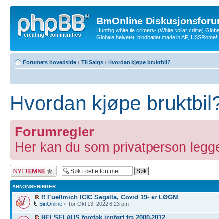
BmOnline Diskusjonsforu
Hunting white tie crimers- (White collar crime) Glob
Globale helvetet, blodbadet made in AP, USSRome!
Forumets hovedside
‹
Til Salgs
‹
Hvordan kjøpe bruktbil?
Hvordan kjøpe bruktbil
Forumregler
Her kan du som privatperson legge
Legg inn et nytt
emne
ANNONSERINGER
R Fuellmich ICIC Segalla, Covid 19- er LØGN!
BmOnline
» Tor Okt 13, 2022 6:23 pm
HELSELAUS foretak innført fra 2000-2012