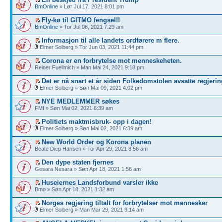
BmOnline
» Lør Jul 17, 2021 8:01 pm
Fly-kø til GITMO fengsel!!
BmOnline
» Tor Jul 08, 2021 7:29 am
Informasjon til alle landets ordførere m flere.
Elmer Solberg » Tor Jun 03, 2021 11:44 pm
Corona er en forbrytelse mot menneskeheten.
Reiner Fuellmich » Man Mai 24, 2021 9:18 pm
Det er nå snart et år siden Folkedomstolen avsatte regjerin
Elmer Solberg » Søn Mai 09, 2021 4:02 pm
NYE MEDLEMMER søkes
FMI » Søn Mai 02, 2021 6:39 am
Politiets maktmisbruk- opp i dagen!
Elmer Solberg » Søn Mai 02, 2021 6:39 am
New World Order og Korona planen
Beate Diep Hansen » Tor Apr 29, 2021 8:56 am
Den dype staten fjernes
Gesara Nesara » Søn Apr 18, 2021 1:56 am
Huseiernes Landsforbund varsler ikke
Bmo » Søn Apr 18, 2021 1:32 am
Norges regjering tiltalt for forbrytelser mot mennesker
Elmer Solberg » Man Mar 29, 2021 9:14 am