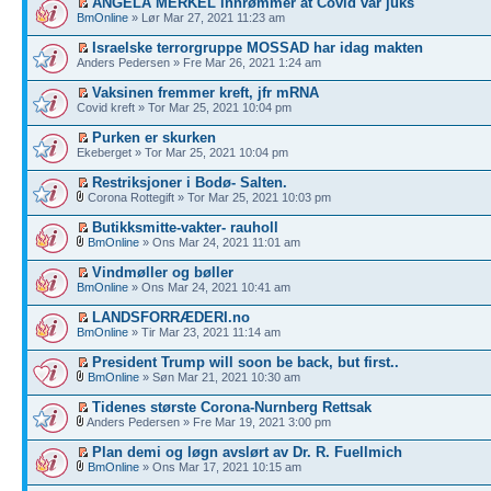
ANGELA MERKEL innrømmer at Covid var juks
BmOnline
» Lør Mar 27, 2021 11:23 am
Israelske terrorgruppe MOSSAD har idag makten
Anders Pedersen » Fre Mar 26, 2021 1:24 am
Vaksinen fremmer kreft, jfr mRNA
Covid kreft » Tor Mar 25, 2021 10:04 pm
Purken er skurken
Ekeberget » Tor Mar 25, 2021 10:04 pm
Restriksjoner i Bodø- Salten.
Corona Rottegift » Tor Mar 25, 2021 10:03 pm
Butikksmitte-vakter- rauholl
BmOnline
» Ons Mar 24, 2021 11:01 am
Vindmøller og bøller
BmOnline
» Ons Mar 24, 2021 10:41 am
LANDSFORRÆDERI.no
BmOnline
» Tir Mar 23, 2021 11:14 am
President Trump will soon be back, but first..
BmOnline
» Søn Mar 21, 2021 10:30 am
Tidenes største Corona-Nurnberg Rettsak
Anders Pedersen » Fre Mar 19, 2021 3:00 pm
Plan demi og løgn avslørt av Dr. R. Fuellmich
BmOnline
» Ons Mar 17, 2021 10:15 am