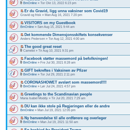
BmOnline
» Tor Okt 13, 2022 6:23 pm
Er du Gravid, ligg unna vaksiner som Covid19
Gravid og frisk » Man Aug 16, 2021 7:20 pm
VISITORS on my Guestbook
BmOnline
» Søn Aug 15, 2021 9:44 am
Det kommende Dimensjonsskiftets konsekvenser
Anders Pedersen » Tor Aug 12, 2021 4:00 am
The good great reset
Camelot » Tir Aug 10, 2021 9:31 pm
Facebook støtter massemord på befolkningen!
BmOnline
» Fre Jul 30, 2021 8:28 am
GIFT bekreftes i Vaksinen av Pfizer
BmOnline
» Tor Jul 29, 2021 2:11 pm
CORONASHOWET avslørt som massemord!!!!
BmOnline
» Lør Jul 24, 2021 4:57 pm
Greetings to the Scandinavian people
Maria Isabel Moddy » Tir Jul 20, 2021 7:29 am
DU kan ikke stole på Regjeringen eller de andre
BmOnline
» Man Jul 19, 2021 12:05 pm
Ny henvendelse til alle ordførere og overleger
BmOnline
» Man Jul 19, 2021 11:50 am
En beskjed fra President Trump