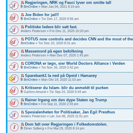
Regjeringen, NRK og Fauci lyver om smitte tall
BmOnline
» Man Jan 04, 2021 8:19 am
Joe Biden for jail!!
BmOnline
» Tor Des 17, 2020 9:56 am
Politiske ledere blir satt fast.
Anders Pedersen » Fre Des 11, 2020 10:20 pm
POTUS now controls and decides CNN and the most of th
BmOnline
» Tor Des 10, 2020 8:31 am
Massemord på egen befolkning
Anders Pedersen » Man Des 07, 2020 1:43 pm
CORONA er løgn, sier World Doctors Alliance i Verden
BmOnline
» Tor Nov 26, 2020 2:42 pm
Sparebank1 la ned på Opeid i Hamarøy
BmOnline
» Man Okt 19, 2020 11:03 am
Kritiserer du Islam- blir du anmeldt til purken
Garfors Amund » Tor Sep 24, 2020 5:44 am
Rainer Irgang om den dype Staten og Trump
BmOnline
» Fre Sep 11, 2020 2:33 pm
Spesialenheten for Politisaker, Jan Egil Presthus
Anders Pedersen » Lør Jun 06, 2020 11:51 pm
Dom falt over Regjeringen i Folkedomstolen.
Elmer Solberg » Fre Mai 29, 2020 8:14 pm