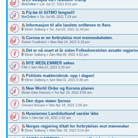
BmOnline
» Lør Jul 17, 2021 8:01 pm
Fly-kø til GITMO fengsel!!
BmOnline
» Tor Jul 08, 2021 7:29 am
Informasjon til alle landets ordførere m flere.
Elmer Solberg » Tor Jun 03, 2021 11:44 pm
Corona er en forbrytelse mot menneskeheten.
Reiner Fuellmich » Man Mai 24, 2021 9:18 pm
Det er nå snart et år siden Folkedomstolen avsatte regjerin
Elmer Solberg » Søn Mai 09, 2021 4:02 pm
NYE MEDLEMMER søkes
FMI » Søn Mai 02, 2021 6:39 am
Politiets maktmisbruk- opp i dagen!
Elmer Solberg » Søn Mai 02, 2021 6:39 am
New World Order og Korona planen
Beate Diep Hansen » Tor Apr 29, 2021 8:56 am
Den dype staten fjernes
Gesara Nesara » Søn Apr 18, 2021 1:56 am
Huseiernes Landsforbund varsler ikke
Bmo » Søn Apr 18, 2021 1:32 am
Norges regjering tiltalt for forbrytelser mot mennesker
Elmer Solberg » Man Mar 29, 2021 9:14 am