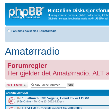
BmOnline Diskusjonsforu
Hunting white tie crimers- (White collar crime) Glob
Globale helvetet, blodbadet made in AP, USSRome!
Forumets hovedside
‹
Amatørradio
Amatørradio
Forumregler
Her gjelder det Amatørradio. ALT an
Legg inn et nytt
emne
ANNONSERINGER
R Fuellmich ICIC Segalla, Covid 19- er LØGN!
BmOnline
» Tor Okt 13, 2022 6:23 pm
HELSELAUS foretak innført fra 2000-2012