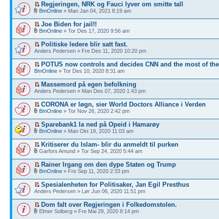
Regjeringen, NRK og Fauci lyver om smitte tall
BmOnline
» Man Jan 04, 2021 8:19 am
Joe Biden for jail!!
BmOnline
» Tor Des 17, 2020 9:56 am
Politiske ledere blir satt fast.
Anders Pedersen » Fre Des 11, 2020 10:20 pm
POTUS now controls and decides CNN and the most of th
BmOnline
» Tor Des 10, 2020 8:31 am
Massemord på egen befolkning
Anders Pedersen » Man Des 07, 2020 1:43 pm
CORONA er løgn, sier World Doctors Alliance i Verden
BmOnline
» Tor Nov 26, 2020 2:42 pm
Sparebank1 la ned på Opeid i Hamarøy
BmOnline
» Man Okt 19, 2020 11:03 am
Kritiserer du Islam- blir du anmeldt til purken
Garfors Amund » Tor Sep 24, 2020 5:44 am
Rainer Irgang om den dype Staten og Trump
BmOnline
» Fre Sep 11, 2020 2:33 pm
Spesialenheten for Politisaker, Jan Egil Presthus
Anders Pedersen » Lør Jun 06, 2020 11:51 pm
Dom falt over Regjeringen i Folkedomstolen.
Elmer Solberg » Fre Mai 29, 2020 8:14 pm