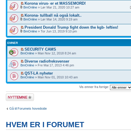
Korona virus- er et MASSEMORD!
BmOnline
» Lør Mar 21, 2020 10:27 am
Korona- tullball nå også lokalt..
BmOnline
» Lør Mar 14, 2020 9:19 am
President Donald Trump fight down the kgb- lefties!
BmOnline
» Tor Jun 13, 2019 9:10 pm
EMNER
SECURITY CAMS
BmOnline
» Man Nov 12, 2018 8:24 am
Diverse radiofreksvenser
BmOnline
» Fre Mai 17, 2013 4:46 pm
QST-LA nyheter
BmOnline
» Man Nov 01, 2010 10:43 am
Vis emner fra forrige:
Legg inn et nytt
emne
Gå til Forumets hovedside
HVEM ER I FORUMET