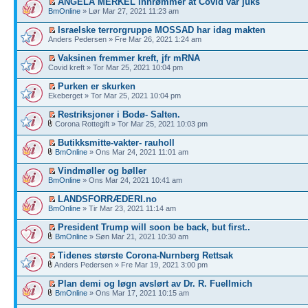
ANGELA MERKEL innrømmer at Covid var juks
BmOnline
» Lør Mar 27, 2021 11:23 am
Israelske terrorgruppe MOSSAD har idag makten
Anders Pedersen » Fre Mar 26, 2021 1:24 am
Vaksinen fremmer kreft, jfr mRNA
Covid kreft » Tor Mar 25, 2021 10:04 pm
Purken er skurken
Ekeberget » Tor Mar 25, 2021 10:04 pm
Restriksjoner i Bodø- Salten.
Corona Rottegift » Tor Mar 25, 2021 10:03 pm
Butikksmitte-vakter- rauholl
BmOnline
» Ons Mar 24, 2021 11:01 am
Vindmøller og bøller
BmOnline
» Ons Mar 24, 2021 10:41 am
LANDSFORRÆDERI.no
BmOnline
» Tir Mar 23, 2021 11:14 am
President Trump will soon be back, but first..
BmOnline
» Søn Mar 21, 2021 10:30 am
Tidenes største Corona-Nurnberg Rettsak
Anders Pedersen » Fre Mar 19, 2021 3:00 pm
Plan demi og løgn avslørt av Dr. R. Fuellmich
BmOnline
» Ons Mar 17, 2021 10:15 am