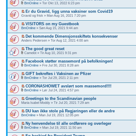
BmOnline
» Tor Okt 13, 2022 6:23 pm
Er du Gravid, ligg unna vaksiner som Covid19
Gravid og frisk » Man Aug 16, 2021 7:20 pm
VISITORS on my Guestbook
BmOnline
» Søn Aug 15, 2021 9:44 am
Det kommende Dimensjonsskiftets konsekvenser
Anders Pedersen » Tor Aug 12, 2021 4:00 am
The good great reset
Camelot » Tir Aug 10, 2021 9:31 pm
Facebook støtter massemord på befolkningen!
BmOnline
» Fre Jul 30, 2021 8:28 am
GIFT bekreftes i Vaksinen av Pfizer
BmOnline
» Tor Jul 29, 2021 2:11 pm
CORONASHOWET avslørt som massemord!!!!
BmOnline
» Lør Jul 24, 2021 4:57 pm
Greetings to the Scandinavian people
Maria Isabel Moddy » Tir Jul 20, 2021 7:29 am
DU kan ikke stole på Regjeringen eller de andre
BmOnline
» Man Jul 19, 2021 12:05 pm
Ny henvendelse til alle ordførere og overleger
BmOnline
» Man Jul 19, 2021 11:50 am
En beskjed fra President Trump