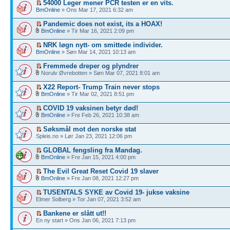
54000 Leger mener PCR testen er en vits.
BmOnline
» Ons Mar 17, 2021 6:32 am
Pandemic does not exist, its a HOAX!
BmOnline
» Tir Mar 16, 2021 2:09 pm
NRK løgn nytt- om smittede individer.
BmOnline
» Søn Mar 14, 2021 10:13 am
Fremmede dreper og plyndrer
Norulv Øvrebotten » Søn Mar 07, 2021 8:01 am
X22 Report- Trump Train never stops
BmOnline
» Tir Mar 02, 2021 8:51 pm
COVID 19 vaksinen betyr død!
BmOnline
» Fre Feb 26, 2021 10:38 am
Søksmål mot den norske stat
Spleis.no » Lør Jan 23, 2021 12:06 pm
GLOBAL fengsling fra Mandag.
BmOnline
» Fre Jan 15, 2021 4:00 pm
The Evil Great Reset Covid 19 slaver
BmOnline
» Fre Jan 08, 2021 12:27 pm
TUSENTALS SYKE av Covid 19- jukse vaksine
Elmer Solberg » Tor Jan 07, 2021 3:52 am
Bankene er slått ut!!
En ny start » Ons Jan 06, 2021 7:13 pm