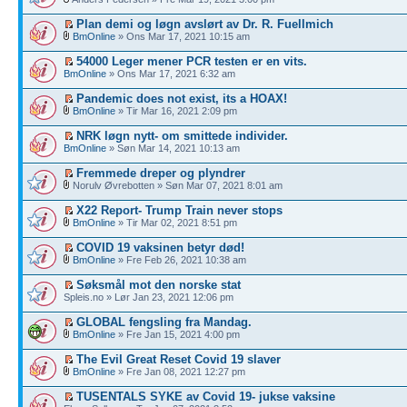
Plan demi og løgn avslørt av Dr. R. Fuellmich
BmOnline
» Ons Mar 17, 2021 10:15 am
54000 Leger mener PCR testen er en vits.
BmOnline
» Ons Mar 17, 2021 6:32 am
Pandemic does not exist, its a HOAX!
BmOnline
» Tir Mar 16, 2021 2:09 pm
NRK løgn nytt- om smittede individer.
BmOnline
» Søn Mar 14, 2021 10:13 am
Fremmede dreper og plyndrer
Norulv Øvrebotten » Søn Mar 07, 2021 8:01 am
X22 Report- Trump Train never stops
BmOnline
» Tir Mar 02, 2021 8:51 pm
COVID 19 vaksinen betyr død!
BmOnline
» Fre Feb 26, 2021 10:38 am
Søksmål mot den norske stat
Spleis.no » Lør Jan 23, 2021 12:06 pm
GLOBAL fengsling fra Mandag.
BmOnline
» Fre Jan 15, 2021 4:00 pm
The Evil Great Reset Covid 19 slaver
BmOnline
» Fre Jan 08, 2021 12:27 pm
TUSENTALS SYKE av Covid 19- jukse vaksine