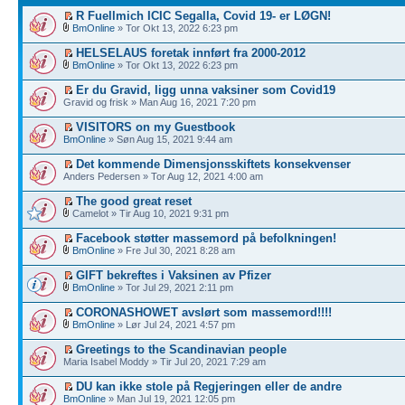
R Fuellmich ICIC Segalla, Covid 19- er LØGN!
BmOnline
» Tor Okt 13, 2022 6:23 pm
HELSELAUS foretak innført fra 2000-2012
BmOnline
» Tor Okt 13, 2022 6:23 pm
Er du Gravid, ligg unna vaksiner som Covid19
Gravid og frisk » Man Aug 16, 2021 7:20 pm
VISITORS on my Guestbook
BmOnline
» Søn Aug 15, 2021 9:44 am
Det kommende Dimensjonsskiftets konsekvenser
Anders Pedersen » Tor Aug 12, 2021 4:00 am
The good great reset
Camelot » Tir Aug 10, 2021 9:31 pm
Facebook støtter massemord på befolkningen!
BmOnline
» Fre Jul 30, 2021 8:28 am
GIFT bekreftes i Vaksinen av Pfizer
BmOnline
» Tor Jul 29, 2021 2:11 pm
CORONASHOWET avslørt som massemord!!!!
BmOnline
» Lør Jul 24, 2021 4:57 pm
Greetings to the Scandinavian people
Maria Isabel Moddy » Tir Jul 20, 2021 7:29 am
DU kan ikke stole på Regjeringen eller de andre
BmOnline
» Man Jul 19, 2021 12:05 pm