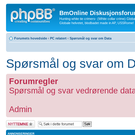
BmOnline Diskusjonsforu
Hunting white tie crimers- (White collar crime) Glob
Globale helvetet, blodbadet made in AP, USSRome!
Forumets hovedside
‹
PC relatert
‹
Spørsmål og svar om Data
Spørsmål og svar om D
Forumregler
Spørsmål og svar vedrørende data. 
Admin
Legg inn et nytt
emne
ANNONSERINGER