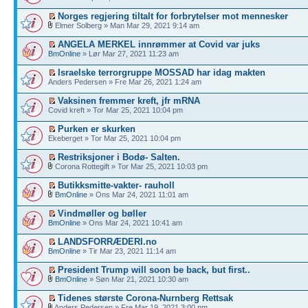
Norges regjering tiltalt for forbrytelser mot mennesker
Elmer Solberg » Man Mar 29, 2021 9:14 am
ANGELA MERKEL innrømmer at Covid var juks
BmOnline
» Lør Mar 27, 2021 11:23 am
Israelske terrorgruppe MOSSAD har idag makten
Anders Pedersen » Fre Mar 26, 2021 1:24 am
Vaksinen fremmer kreft, jfr mRNA
Covid kreft » Tor Mar 25, 2021 10:04 pm
Purken er skurken
Ekeberget » Tor Mar 25, 2021 10:04 pm
Restriksjoner i Bodø- Salten.
Corona Rottegift » Tor Mar 25, 2021 10:03 pm
Butikksmitte-vakter- rauholl
BmOnline
» Ons Mar 24, 2021 11:01 am
Vindmøller og bøller
BmOnline
» Ons Mar 24, 2021 10:41 am
LANDSFORRÆDERI.no
BmOnline
» Tir Mar 23, 2021 11:14 am
President Trump will soon be back, but first..
BmOnline
» Søn Mar 21, 2021 10:30 am
Tidenes største Corona-Nurnberg Rettsak
Anders Pedersen » Fre Mar 19, 2021 3:00 pm