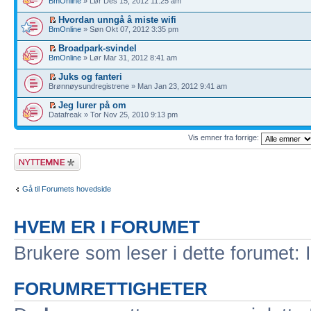
BmOnline
» Lør Des 15, 2012 11:25 am
Hvordan unngå å miste wifi
BmOnline
» Søn Okt 07, 2012 3:35 pm
Broadpark-svindel
BmOnline
» Lør Mar 31, 2012 8:41 am
Juks og fanteri
Brønnøysundregistrene » Man Jan 23, 2012 9:41 am
Jeg lurer på om
Datafreak » Tor Nov 25, 2010 9:13 pm
Vis emner fra forrige:
Legg inn et nytt
emne
Gå til Forumets hovedside
HVEM ER I FORUMET
Brukere som leser i dette forumet: 
FORUMRETTIGHETER