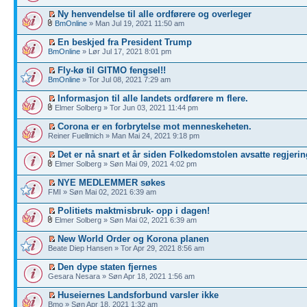
Ny henvendelse til alle ordførere og overleger
BmOnline
» Man Jul 19, 2021 11:50 am
En beskjed fra President Trump
BmOnline
» Lør Jul 17, 2021 8:01 pm
Fly-kø til GITMO fengsel!!
BmOnline
» Tor Jul 08, 2021 7:29 am
Informasjon til alle landets ordførere m flere.
Elmer Solberg » Tor Jun 03, 2021 11:44 pm
Corona er en forbrytelse mot menneskeheten.
Reiner Fuellmich » Man Mai 24, 2021 9:18 pm
Det er nå snart et år siden Folkedomstolen avsatte regjerin
Elmer Solberg » Søn Mai 09, 2021 4:02 pm
NYE MEDLEMMER søkes
FMI » Søn Mai 02, 2021 6:39 am
Politiets maktmisbruk- opp i dagen!
Elmer Solberg » Søn Mai 02, 2021 6:39 am
New World Order og Korona planen
Beate Diep Hansen » Tor Apr 29, 2021 8:56 am
Den dype staten fjernes
Gesara Nesara » Søn Apr 18, 2021 1:56 am
Huseiernes Landsforbund varsler ikke
Bmo » Søn Apr 18, 2021 1:32 am