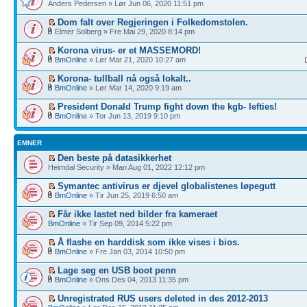
Anders Pedersen » Lør Jun 06, 2020 11:51 pm
Dom falt over Regjeringen i Folkedomstolen.
Elmer Solberg » Fre Mai 29, 2020 8:14 pm
Korona virus- er et MASSEMORD!
BmOnline
» Lør Mar 21, 2020 10:27 am
Korona- tullball nå også lokalt..
BmOnline
» Lør Mar 14, 2020 9:19 am
President Donald Trump fight down the kgb- lefties!
BmOnline
» Tor Jun 13, 2019 9:10 pm
EMNER
Den beste på datasikkerhet
Heimdal Security » Man Aug 01, 2022 12:12 pm
Symantec antivirus er djevel globalistenes løpegutt
BmOnline
» Tir Jun 25, 2019 6:50 am
Får ikke lastet ned bilder fra kameraet
BmOnline
» Tir Sep 09, 2014 5:22 pm
Å flashe en harddisk som ikke vises i bios.
BmOnline
» Fre Jan 03, 2014 10:50 pm
Lage seg en USB boot penn
BmOnline
» Ons Des 04, 2013 11:35 pm
Unregistrated RUS users deleted in des 2012-2013