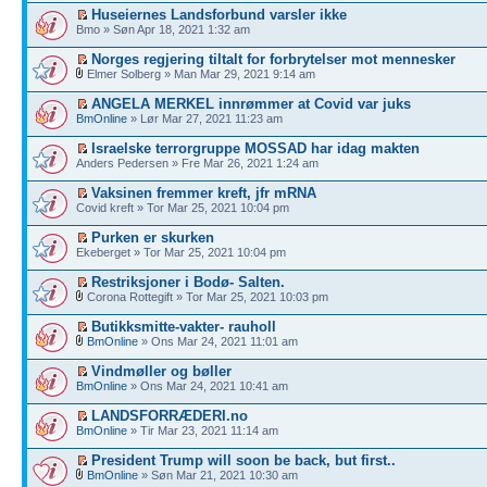
Huseiernes Landsforbund varsler ikke
Bmo » Søn Apr 18, 2021 1:32 am
Norges regjering tiltalt for forbrytelser mot mennesker
Elmer Solberg » Man Mar 29, 2021 9:14 am
ANGELA MERKEL innrømmer at Covid var juks
BmOnline
» Lør Mar 27, 2021 11:23 am
Israelske terrorgruppe MOSSAD har idag makten
Anders Pedersen » Fre Mar 26, 2021 1:24 am
Vaksinen fremmer kreft, jfr mRNA
Covid kreft » Tor Mar 25, 2021 10:04 pm
Purken er skurken
Ekeberget » Tor Mar 25, 2021 10:04 pm
Restriksjoner i Bodø- Salten.
Corona Rottegift » Tor Mar 25, 2021 10:03 pm
Butikksmitte-vakter- rauholl
BmOnline
» Ons Mar 24, 2021 11:01 am
Vindmøller og bøller
BmOnline
» Ons Mar 24, 2021 10:41 am
LANDSFORRÆDERI.no
BmOnline
» Tir Mar 23, 2021 11:14 am
President Trump will soon be back, but first..
BmOnline
» Søn Mar 21, 2021 10:30 am