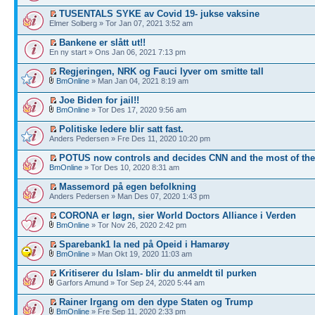
TUSENTALS SYKE av Covid 19- jukse vaksine
Elmer Solberg » Tor Jan 07, 2021 3:52 am
Bankene er slått ut!!
En ny start » Ons Jan 06, 2021 7:13 pm
Regjeringen, NRK og Fauci lyver om smitte tall
BmOnline
» Man Jan 04, 2021 8:19 am
Joe Biden for jail!!
BmOnline
» Tor Des 17, 2020 9:56 am
Politiske ledere blir satt fast.
Anders Pedersen » Fre Des 11, 2020 10:20 pm
POTUS now controls and decides CNN and the most of th
BmOnline
» Tor Des 10, 2020 8:31 am
Massemord på egen befolkning
Anders Pedersen » Man Des 07, 2020 1:43 pm
CORONA er løgn, sier World Doctors Alliance i Verden
BmOnline
» Tor Nov 26, 2020 2:42 pm
Sparebank1 la ned på Opeid i Hamarøy
BmOnline
» Man Okt 19, 2020 11:03 am
Kritiserer du Islam- blir du anmeldt til purken
Garfors Amund » Tor Sep 24, 2020 5:44 am
Rainer Irgang om den dype Staten og Trump
BmOnline
» Fre Sep 11, 2020 2:33 pm