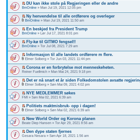
DU kan ikke stole på Regjeringen eller de andre
BmOnline
» Man Jul 19, 2021 12:05 pm
Ny henvendelse til alle ordførere og overleger
BmOnline
» Man Jul 19, 2021 11:50 am
En beskjed fra President Trump
BmOnline
» Lør Jul 17, 2021 8:01 pm
Fly-kø til GITMO fengsel!!
BmOnline
» Tor Jul 08, 2021 7:29 am
Informasjon til alle landets ordførere m flere.
Elmer Solberg » Tor Jun 03, 2021 11:44 pm
Corona er en forbrytelse mot menneskeheten.
Reiner Fuellmich » Man Mai 24, 2021 9:18 pm
Det er nå snart et år siden Folkedomstolen avsatte regjerin
Elmer Solberg » Søn Mai 09, 2021 4:02 pm
NYE MEDLEMMER søkes
FMI » Søn Mai 02, 2021 6:39 am
Politiets maktmisbruk- opp i dagen!
Elmer Solberg » Søn Mai 02, 2021 6:39 am
New World Order og Korona planen
Beate Diep Hansen » Tor Apr 29, 2021 8:56 am
Den dype staten fjernes
Gesara Nesara » Søn Apr 18, 2021 1:56 am