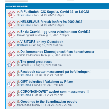
ANNONSERINGER
R Fuellmich ICIC Segalla, Covid 19- er LØGN!
BmOnline
» Tor Okt 13, 2022 6:23 pm
HELSELAUS foretak innført fra 2000-2012
BmOnline
» Tor Okt 13, 2022 6:23 pm
Er du Gravid, ligg unna vaksiner som Covid19
Gravid og frisk » Man Aug 16, 2021 7:20 pm
VISITORS on my Guestbook
BmOnline
» Søn Aug 15, 2021 9:44 am
Det kommende Dimensjonsskiftets konsekvenser
Anders Pedersen » Tor Aug 12, 2021 4:00 am
The good great reset
Camelot » Tir Aug 10, 2021 9:31 pm
Facebook støtter massemord på befolkningen!
BmOnline
» Fre Jul 30, 2021 8:28 am
GIFT bekreftes i Vaksinen av Pfizer
BmOnline
» Tor Jul 29, 2021 2:11 pm
CORONASHOWET avslørt som massemord!!!!
BmOnline
» Lør Jul 24, 2021 4:57 pm
Greetings to the Scandinavian people
Maria Isabel Moddy » Tir Jul 20, 2021 7:29 am