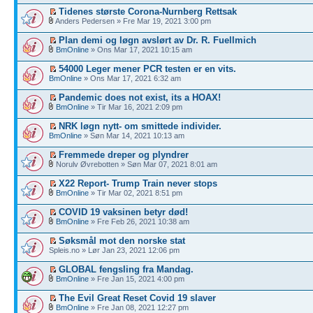
Tidenes største Corona-Nurnberg Rettsak
Anders Pedersen » Fre Mar 19, 2021 3:00 pm
Plan demi og løgn avslørt av Dr. R. Fuellmich
BmOnline
» Ons Mar 17, 2021 10:15 am
54000 Leger mener PCR testen er en vits.
BmOnline
» Ons Mar 17, 2021 6:32 am
Pandemic does not exist, its a HOAX!
BmOnline
» Tir Mar 16, 2021 2:09 pm
NRK løgn nytt- om smittede individer.
BmOnline
» Søn Mar 14, 2021 10:13 am
Fremmede dreper og plyndrer
Norulv Øvrebotten » Søn Mar 07, 2021 8:01 am
X22 Report- Trump Train never stops
BmOnline
» Tir Mar 02, 2021 8:51 pm
COVID 19 vaksinen betyr død!
BmOnline
» Fre Feb 26, 2021 10:38 am
Søksmål mot den norske stat
Spleis.no » Lør Jan 23, 2021 12:06 pm
GLOBAL fengsling fra Mandag.
BmOnline
» Fre Jan 15, 2021 4:00 pm
The Evil Great Reset Covid 19 slaver
BmOnline
» Fre Jan 08, 2021 12:27 pm