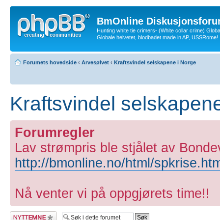
BmOnline Diskusjonsforu
Hunting white tie crimers- (White collar crime) Glob
Globale helvetet, blodbadet made in AP, USSRome!
Forumets hovedside
‹
Arvesølvet
‹
Kraftsvindel selskapene i Norge
Kraftsvindel selskapen
Forumregler
Lav strømpris ble stjålet av Bonde
http://bmonline.no/html/spkrise.ht
Nå venter vi på oppgjørets time!!
Legg inn et nytt
emne