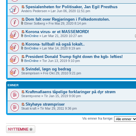
Spesialenheten for Politisaker, Jan Egil Presthus
Anders Pedersen » Lør Jun 06, 2020 11:51 pm
Dom falt over Regjeringen i Folkedomstolen.
Elmer Solberg » Fre Mai 29, 2020 8:14 pm
Korona virus- er et MASSEMORD!
BmOnline
» Lør Mar 21, 2020 10:27 am
Korona- tullball nå også lokalt..
BmOnline
» Lør Mar 14, 2020 9:19 am
President Donald Trump fight down the kgb- lefties!
BmOnline
» Tor Jun 13, 2019 9:10 pm
Svindel, løgn og bedrag
Strømprisen » Fre Okt 29, 2010 9:21 pm
EMNER
Kraftmafiaens tåpelige forklaringer på dyr strøm
Strømtyvene » Tir Jan 15, 2019 9:00 pm
Skyhøye strømpriser
Skatt kraft » Tir Mar 29, 2011 9:36 pm
Vis emner fra forrige:
Legg inn et nytt
emne