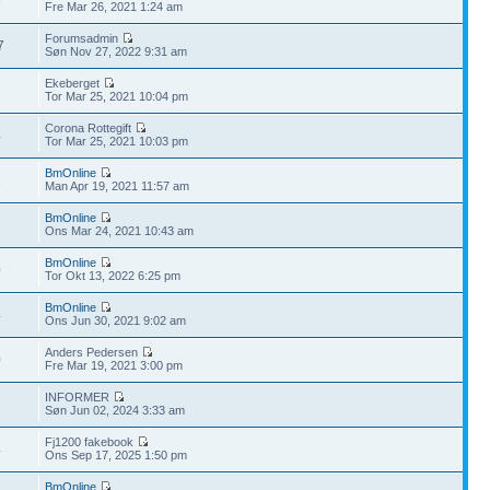
6
Fre Mar 26, 2021 1:24 am
Forumsadmin
7
Søn Nov 27, 2022 9:31 am
Ekeberget
1
Tor Mar 25, 2021 10:04 pm
Corona Rottegift
4
Tor Mar 25, 2021 10:03 pm
BmOnline
1
Man Apr 19, 2021 11:57 am
BmOnline
7
Ons Mar 24, 2021 10:43 am
BmOnline
0
Tor Okt 13, 2022 6:25 pm
BmOnline
4
Ons Jun 30, 2021 9:02 am
Anders Pedersen
0
Fre Mar 19, 2021 3:00 pm
INFORMER
7
Søn Jun 02, 2024 3:33 am
Fj1200 fakebook
4
Ons Sep 17, 2025 1:50 pm
BmOnline