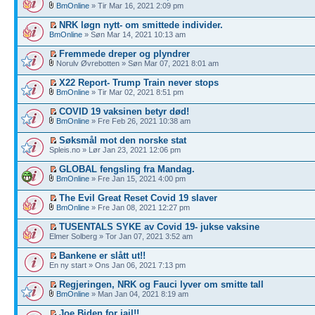
BmOnline
» Tir Mar 16, 2021 2:09 pm
NRK løgn nytt- om smittede individer.
BmOnline
» Søn Mar 14, 2021 10:13 am
Fremmede dreper og plyndrer
Norulv Øvrebotten » Søn Mar 07, 2021 8:01 am
X22 Report- Trump Train never stops
BmOnline
» Tir Mar 02, 2021 8:51 pm
COVID 19 vaksinen betyr død!
BmOnline
» Fre Feb 26, 2021 10:38 am
Søksmål mot den norske stat
Spleis.no » Lør Jan 23, 2021 12:06 pm
GLOBAL fengsling fra Mandag.
BmOnline
» Fre Jan 15, 2021 4:00 pm
The Evil Great Reset Covid 19 slaver
BmOnline
» Fre Jan 08, 2021 12:27 pm
TUSENTALS SYKE av Covid 19- jukse vaksine
Elmer Solberg » Tor Jan 07, 2021 3:52 am
Bankene er slått ut!!
En ny start » Ons Jan 06, 2021 7:13 pm
Regjeringen, NRK og Fauci lyver om smitte tall
BmOnline
» Man Jan 04, 2021 8:19 am
Joe Biden for jail!!