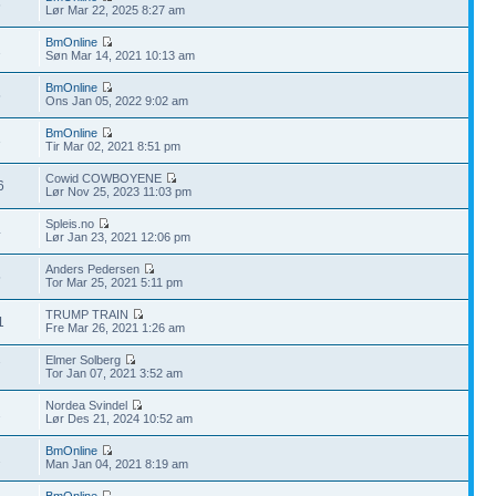
6
Lør Mar 22, 2025 8:27 am
BmOnline
1
Søn Mar 14, 2021 10:13 am
BmOnline
5
Ons Jan 05, 2022 9:02 am
BmOnline
3
Tir Mar 02, 2021 8:51 pm
Cowid COWBOYENE
6
Lør Nov 25, 2023 11:03 pm
Spleis.no
4
Lør Jan 23, 2021 12:06 pm
Anders Pedersen
5
Tor Mar 25, 2021 5:11 pm
TRUMP TRAIN
1
Fre Mar 26, 2021 1:26 am
Elmer Solberg
7
Tor Jan 07, 2021 3:52 am
Nordea Svindel
2
Lør Des 21, 2024 10:52 am
BmOnline
2
Man Jan 04, 2021 8:19 am
BmOnline