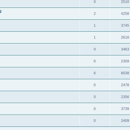
0
2510
g
2
4258
1
3745
1
2618
0
3463
0
2309
6
8038
0
2478
0
2356
0
3739
0
2409