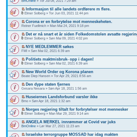
BmOnline
» Tor Jul 08, 2021 7:29 am
Informasjon til alle landets ordførere m flere.
Elmer Solberg » Tor Jun 03, 2021 11:44 pm
Corona er en forbrytelse mot menneskeheten.
Reiner Fuellmich » Man Mai 24, 2021 9:18 pm
Det er nå snart et år siden Folkedomstolen avsatte regjerin
Elmer Solberg » Søn Mai 09, 2021 4:02 pm
NYE MEDLEMMER søkes
FMI » Søn Mai 02, 2021 6:39 am
Politiets maktmisbruk- opp i dagen!
Elmer Solberg » Søn Mai 02, 2021 6:39 am
New World Order og Korona planen
Beate Diep Hansen » Tor Apr 29, 2021 8:56 am
Den dype staten fjernes
Gesara Nesara » Søn Apr 18, 2021 1:56 am
Huseiernes Landsforbund varsler ikke
Bmo » Søn Apr 18, 2021 1:32 am
Norges regjering tiltalt for forbrytelser mot mennesker
Elmer Solberg » Man Mar 29, 2021 9:14 am
ANGELA MERKEL innrømmer at Covid var juks
BmOnline
» Lør Mar 27, 2021 11:23 am
Israelske terrorgruppe MOSSAD har idag makten