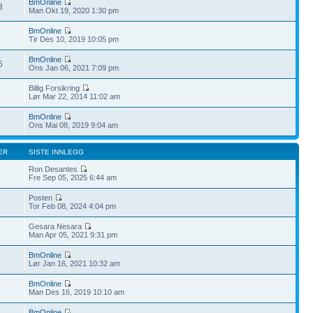
BmOnline
3
Man Okt 19, 2020 1:30 pm
BmOnline
Tir Des 10, 2019 10:05 pm
BmOnline
6
Ons Jan 06, 2021 7:09 pm
Billig Forsikring
Lør Mar 22, 2014 11:02 am
BmOnline
Ons Mai 08, 2019 9:04 am
ER
SISTE INNLEGG
Ron Desantes
Fre Sep 05, 2025 6:44 am
Posten
Tor Feb 08, 2024 4:04 pm
Gesara Nesara
Man Apr 05, 2021 9:31 pm
BmOnline
Lør Jan 16, 2021 10:32 am
BmOnline
Man Des 16, 2019 10:10 am
BmOnline