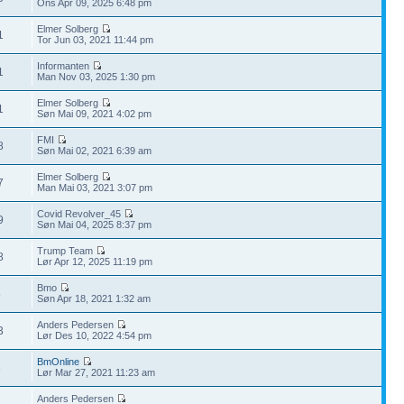
Ons Apr 09, 2025 6:48 pm
Elmer Solberg
1
Tor Jun 03, 2021 11:44 pm
Informanten
1
Man Nov 03, 2025 1:30 pm
Elmer Solberg
1
Søn Mai 09, 2021 4:02 pm
FMI
8
Søn Mai 02, 2021 6:39 am
Elmer Solberg
7
Man Mai 03, 2021 3:07 pm
Covid Revolver_45
9
Søn Mai 04, 2025 8:37 pm
Trump Team
8
Lør Apr 12, 2025 11:19 pm
Bmo
8
Søn Apr 18, 2021 1:32 am
Anders Pedersen
3
Lør Des 10, 2022 4:54 pm
BmOnline
3
Lør Mar 27, 2021 11:23 am
Anders Pedersen