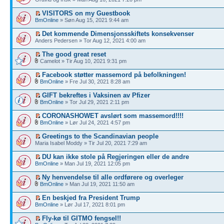
VISITORS on my Guestbook
BmOnline
» Søn Aug 15, 2021 9:44 am
Det kommende Dimensjonsskiftets konsekvenser
Anders Pedersen » Tor Aug 12, 2021 4:00 am
The good great reset
Camelot » Tir Aug 10, 2021 9:31 pm
Facebook støtter massemord på befolkningen!
BmOnline
» Fre Jul 30, 2021 8:28 am
GIFT bekreftes i Vaksinen av Pfizer
BmOnline
» Tor Jul 29, 2021 2:11 pm
CORONASHOWET avslørt som massemord!!!!
BmOnline
» Lør Jul 24, 2021 4:57 pm
Greetings to the Scandinavian people
Maria Isabel Moddy » Tir Jul 20, 2021 7:29 am
DU kan ikke stole på Regjeringen eller de andre
BmOnline
» Man Jul 19, 2021 12:05 pm
Ny henvendelse til alle ordførere og overleger
BmOnline
» Man Jul 19, 2021 11:50 am
En beskjed fra President Trump
BmOnline
» Lør Jul 17, 2021 8:01 pm
Fly-kø til GITMO fengsel!!