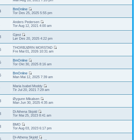
BmOnline
4
Tor Des 25, 2025 5:55 pm
Anders Pedersen
2
Tor Aug 12, 2021 4:00 am
Gjest
3
Lør Des 20, 2025 4:22 pm
THORBJØRN MORSTAD
6
Fre Mai 01, 2026 10:31 am
BmOnline
5
Tor Okt 30, 2025 8:16 am
BmOnline
6
Man Mai 12, 2025 7:39 am
Maria Isabel Moddy
9
Tir Jul 20, 2021 7:29 am
Øygunn Mikalsen
3
Man Jun 30, 2025 4:35 am
Di Athena Skjold
3
Tor Mai 25, 2023 8:41 am
BMO
3
Tor Aug 03, 2023 6:17 pm
Di-Athena Skjold
5