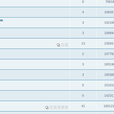
0
7881
4
10826
em
3
10216
3
10069
13
23826
1
2
2
10778
3
16519
3
19538
0
15101
0
14231
41
10012
1
2
3
4
5