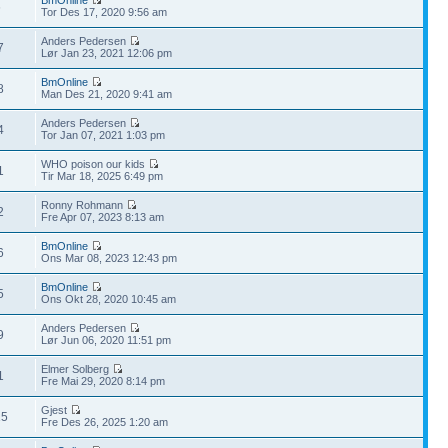
6
Tor Des 17, 2020 9:56 am
Anders Pedersen
7
Lør Jan 23, 2021 12:06 pm
BmOnline
8
Man Des 21, 2020 9:41 am
Anders Pedersen
4
Tor Jan 07, 2021 1:03 pm
WHO poison our kids
1
Tir Mar 18, 2025 6:49 pm
Ronny Rohmann
2
Fre Apr 07, 2023 8:13 am
BmOnline
6
Ons Mar 08, 2023 12:43 pm
BmOnline
5
Ons Okt 28, 2020 10:45 am
Anders Pedersen
9
Lør Jun 06, 2020 11:51 pm
Elmer Solberg
1
Fre Mai 29, 2020 8:14 pm
Gjest
15
Fre Des 26, 2025 1:20 am