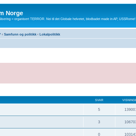
m Norge
balisering = organisert TERROR. Nei til det Globale helvetet, blodbadet made in AP, USSRome!
?
‹
Samfunn og politikk
‹
Lokalpolitikk
SVAR
VISNING
5
13900
3
10670
0
10314