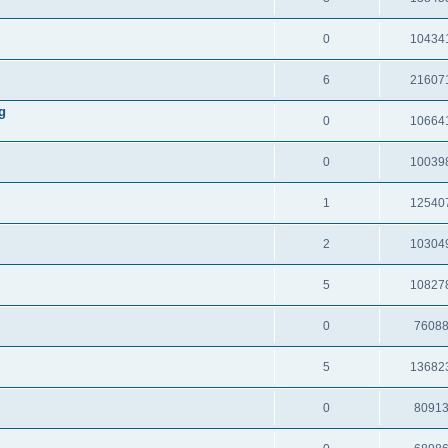
0
10434
6
21607
g
0
10664
0
10039
1
12540
2
10304
5
10827
0
7608
5
13682
0
8091