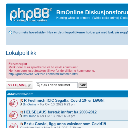
BmOnline Diskusjonsforu
Hunting white tie crimers- (White collar crime) Glo
Forumets hovedside
‹
Hva er det rikspolitikerne holder på med bak vår rygg
Lokalpolitikk
Forumregler
Merk dere at rikspolitikerne vil ha vekk kommuner.
Her kan dere lese årsaken til hvorfor de vil fjerne kommunene:
http://grunnlovens-vektere.com/html/sammen.html
Legg inn et nytt
emne
ANNONSERINGER
R Fuellmich ICIC Segalla, Covid 19- er LØGN!
BmOnline
» Tor Okt 13, 2022 6:23 pm
HELSELAUS foretak innført fra 2000-2012
BmOnline
» Tor Okt 13, 2022 6:23 pm
Er du Gravid, ligg unna vaksiner som Covid19
Gravid og frisk » Man Aug 16, 2021 7:20 pm