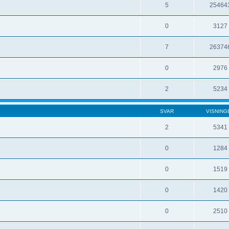
5
25464
0
3127
7
26374
0
2976
2
5234
SVAR
VISNING
2
5341
0
1284
0
1519
0
1420
0
2510