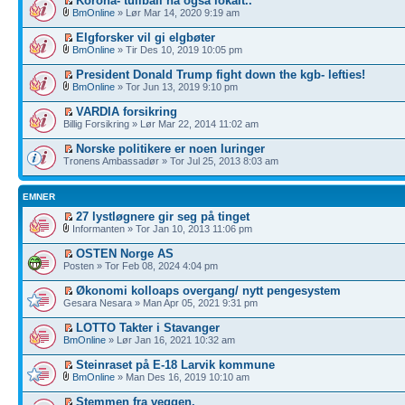
Korona- tullball nå også lokalt..
BmOnline
» Lør Mar 14, 2020 9:19 am
Elgforsker vil gi elgbøter
BmOnline
» Tir Des 10, 2019 10:05 pm
President Donald Trump fight down the kgb- lefties!
BmOnline
» Tor Jun 13, 2019 9:10 pm
VARDIA forsikring
Billig Forsikring » Lør Mar 22, 2014 11:02 am
Norske politikere er noen luringer
Tronens Ambassadør » Tor Jul 25, 2013 8:03 am
EMNER
27 lystløgnere gir seg på tinget
Informanten » Tor Jan 10, 2013 11:06 pm
OSTEN Norge AS
Posten » Tor Feb 08, 2024 4:04 pm
Økonomi kolloaps overgang/ nytt pengesystem
Gesara Nesara » Man Apr 05, 2021 9:31 pm
LOTTO Takter i Stavanger
BmOnline
» Lør Jan 16, 2021 10:32 am
Steinraset på E-18 Larvik kommune
BmOnline
» Man Des 16, 2019 10:10 am
Stemmen fra veggen.