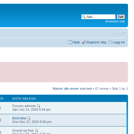
Avansert søk
Hjelp
Registrer deg
Logg inn
Marker alle emner som lest
• 67 emner • Side
1
av
1
ER
SISTE INNLEGG
Forums admmin
1
Søn Jun 14, 2026 8:44 pm
BmOnline
3
Ons Nov 27, 2024 8:06 pm
Gravid og frisk
3
Man Aug 16, 2021 7:20 pm