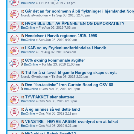
BmOnline
» Tir Des 10, 2019 7:13 pm
Går det an for nordmenn å bli flyktninger i hjemlandet Nor
Norulv Øvrebotten » Tir Sep 08, 2015 12:48 pm
HVOR BLE DET AV ÅPENHETEN OG DEMOKRATIET?
BmOnline
» Fre Aug 02, 2019 7:03 am
Hendelser i Narvik regionen 1915- 1998
BmOnline
» Søn Jun 23, 2019 9:02 am
LKAB og ny Frydenlundforbindelse i Narvik
BmOnline
» Fre Aug 02, 2019 6:48 am
60% økning kommunale avgifter
BmOnline
» Tor Mai 23, 2019 11:08 am
Tid for å si farvel til gamle Norge og skape et nytt
Norulv Øvrebotten » Tir Sep 08, 2015 2:32 pm
Den "fan-tastiske" Iron Curtain Road og GSV 68
BmOnline
» Ons Mai 08, 2019 6:19 pm
TYVPAKKET øker skattene
BmOnline
» Ons Mai 08, 2019 6:18 pm
Å eg minnes så vel dette land
BmOnline
» Ons Mai 08, 2019 2:11 pm
VENSTRE - HØYRE AKSEN- eventyret om at folket
BmOnline
» Ons Mai 08, 2019 9:21 am
HVA skjer i Robek Narvik??