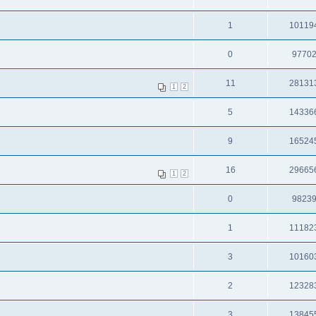
1
10119
0
9770
11
28131
1
2
5
14336
9
16524
16
29665
1
2
0
9823
1
11182
3
10160
2
12328
3
13845