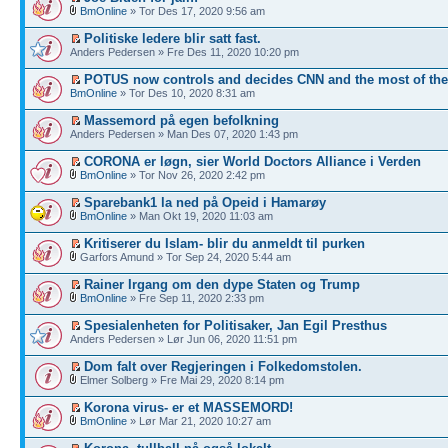
BmOnline
» Tor Des 17, 2020 9:56 am
Politiske ledere blir satt fast.
Anders Pedersen » Fre Des 11, 2020 10:20 pm
POTUS now controls and decides CNN and the most of th
BmOnline
» Tor Des 10, 2020 8:31 am
Massemord på egen befolkning
Anders Pedersen » Man Des 07, 2020 1:43 pm
CORONA er løgn, sier World Doctors Alliance i Verden
BmOnline
» Tor Nov 26, 2020 2:42 pm
Sparebank1 la ned på Opeid i Hamarøy
BmOnline
» Man Okt 19, 2020 11:03 am
Kritiserer du Islam- blir du anmeldt til purken
Garfors Amund » Tor Sep 24, 2020 5:44 am
Rainer Irgang om den dype Staten og Trump
BmOnline
» Fre Sep 11, 2020 2:33 pm
Spesialenheten for Politisaker, Jan Egil Presthus
Anders Pedersen » Lør Jun 06, 2020 11:51 pm
Dom falt over Regjeringen i Folkedomstolen.
Elmer Solberg » Fre Mai 29, 2020 8:14 pm
Korona virus- er et MASSEMORD!
BmOnline
» Lør Mar 21, 2020 10:27 am