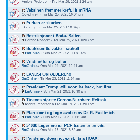
Anders Pedersen » Fre Mar 26, 2021 1:24 am
Vaksinen fremmer kreft, jfr mRNA
Covid kreft » Tor Mar 25, 2021 10:04 pm
Purken er skurken
Ekeberget » Tor Mar 25, 2021 10:04 pm
Restriksjoner i Bodø- Salten.
Corona Rottegift » Tor Mar 25, 2021 10:03 pm
Butikksmitte-vakter- rauholl
BmOnline
» Ons Mar 24, 2021 11:01 am
Vindmøller og bøller
BmOnline
» Ons Mar 24, 2021 10:41 am
LANDSFORRÆDERI.no
BmOnline
» Tir Mar 23, 2021 11:14 am
President Trump will soon be back, but first..
BmOnline
» Søn Mar 21, 2021 10:30 am
Tidenes største Corona-Nurnberg Rettsak
Anders Pedersen » Fre Mar 19, 2021 3:00 pm
Plan demi og løgn avslørt av Dr. R. Fuellmich
BmOnline
» Ons Mar 17, 2021 10:15 am
54000 Leger mener PCR testen er en vits.
BmOnline
» Ons Mar 17, 2021 6:32 am
Pandemic does not exist, its a HOAX!