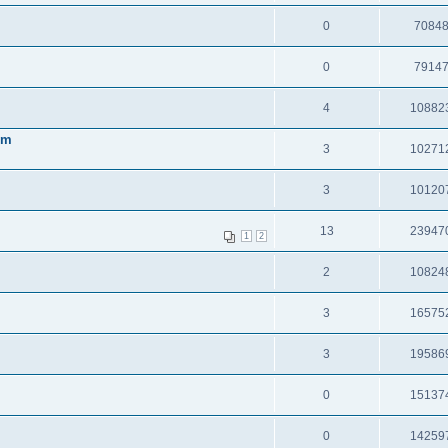
0
7084
0
7914
4
10882
em
3
10271
3
10120
13
23947
1
2
2
10824
3
16575
3
19586
0
15137
0
14259