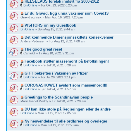
HELSELAUS foretak innført fra 2000-2012
BmOnline
» Tor Okt 13, 2022 6:23 pm
Er du Gravid, ligg unna vaksiner som Covid19
Gravid og frisk » Man Aug 16, 2021 7:20 pm
VISITORS on my Guestbook
BmOnline
» Søn Aug 15, 2021 9:44 am
Det kommende Dimensjonsskiftets konsekvenser
Anders Pedersen » Tor Aug 12, 2021 4:00 am
The good great reset
Camelot » Tir Aug 10, 2021 9:31 pm
Facebook støtter massemord på befolkningen!
BmOnline
» Fre Jul 30, 2021 8:28 am
GIFT bekreftes i Vaksinen av Pfizer
BmOnline
» Tor Jul 29, 2021 2:11 pm
CORONASHOWET avslørt som massemord!!!!
BmOnline
» Lør Jul 24, 2021 4:57 pm
Greetings to the Scandinavian people
Maria Isabel Moddy » Tir Jul 20, 2021 7:29 am
DU kan ikke stole på Regjeringen eller de andre
BmOnline
» Man Jul 19, 2021 12:05 pm
Ny henvendelse til alle ordførere og overleger
BmOnline
» Man Jul 19, 2021 11:50 am