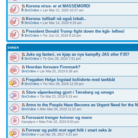
Korona virus- er et MASSEMORD!
BmOnline
» Lør Mar 21, 2020 10:27 am
Korona- tullball nå også lokalt..
BmOnline
» Lør Mar 14, 2020 9:19 am
President Donald Trump fight down the kgb- lefties!
BmOnline
» Tor Jun 13, 2019 9:10 pm
EMNER
Juks og fanteri, vs kjøp av nye kampfly JAS eller F35?
BmOnline
» Tir Des 28, 2010 7:51 pm
Hvordan forsvare Finnmark?
BmOnline
» Lør Mai 25, 2019 6:38 am
Fregatten Helge Ingstad kolliderte med tankbåt
BmOnline
» Tor Nov 08, 2018 12:29 pm
Store våpenbeslag gjort i Tønsberg og omegn
BmOnline
» Tor Mai 23, 2019 9:19 am
Arms to the People Have Become an Urgent Need for the 
BmOnline
» Man Mar 04, 2019 11:22 am
Forsvaret trenger kvinner og menn
Kamplyst » Man Feb 18, 2019 8:03 pm
Forsvar og politi mot eget folk i snart seks år
BmOnline
» Lør Apr 29, 2017 4:21 pm