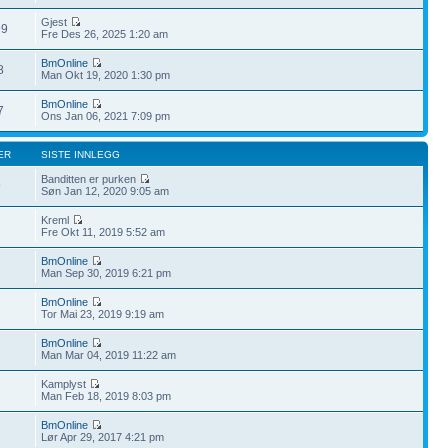
Gjest
99
Fre Des 26, 2025 1:20 am
BmOnline
8
Man Okt 19, 2020 1:30 pm
BmOnline
7
Ons Jan 06, 2021 7:09 pm
ER
SISTE INNLEGG
Banditten er purken
9
Søn Jan 12, 2020 9:05 am
Kreml
Fre Okt 11, 2019 5:52 am
BmOnline
Man Sep 30, 2019 6:21 pm
BmOnline
Tor Mai 23, 2019 9:19 am
BmOnline
Man Mar 04, 2019 11:22 am
Kamplyst
Man Feb 18, 2019 8:03 pm
BmOnline
Lør Apr 29, 2017 4:21 pm