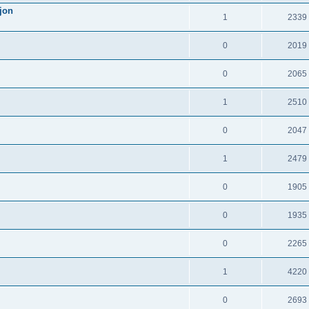
jon
1
2339
0
2019
0
2065
1
2510
0
2047
1
2479
0
1905
0
1935
0
2265
1
4220
0
2693