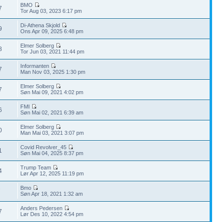
BMO
7
Tor Aug 03, 2023 6:17 pm
Di-Athena Skjold
9
Ons Apr 09, 2025 6:48 pm
Elmer Solberg
8
Tor Jun 03, 2021 11:44 pm
Informanten
7
Man Nov 03, 2025 1:30 pm
Elmer Solberg
7
Søn Mai 09, 2021 4:02 pm
FMI
6
Søn Mai 02, 2021 6:39 am
Elmer Solberg
0
Man Mai 03, 2021 3:07 pm
Covid Revolver_45
1
Søn Mai 04, 2025 8:37 pm
Trump Team
4
Lør Apr 12, 2025 11:19 pm
Bmo
7
Søn Apr 18, 2021 1:32 am
Anders Pedersen
7
Lør Des 10, 2022 4:54 pm