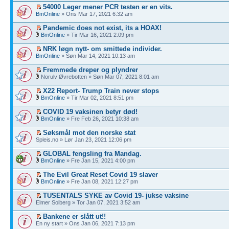
54000 Leger mener PCR testen er en vits.
BmOnline
» Ons Mar 17, 2021 6:32 am
Pandemic does not exist, its a HOAX!
BmOnline
» Tir Mar 16, 2021 2:09 pm
NRK løgn nytt- om smittede individer.
BmOnline
» Søn Mar 14, 2021 10:13 am
Fremmede dreper og plyndrer
Norulv Øvrebotten » Søn Mar 07, 2021 8:01 am
X22 Report- Trump Train never stops
BmOnline
» Tir Mar 02, 2021 8:51 pm
COVID 19 vaksinen betyr død!
BmOnline
» Fre Feb 26, 2021 10:38 am
Søksmål mot den norske stat
Spleis.no » Lør Jan 23, 2021 12:06 pm
GLOBAL fengsling fra Mandag.
BmOnline
» Fre Jan 15, 2021 4:00 pm
The Evil Great Reset Covid 19 slaver
BmOnline
» Fre Jan 08, 2021 12:27 pm
TUSENTALS SYKE av Covid 19- jukse vaksine
Elmer Solberg » Tor Jan 07, 2021 3:52 am
Bankene er slått ut!!
En ny start » Ons Jan 06, 2021 7:13 pm