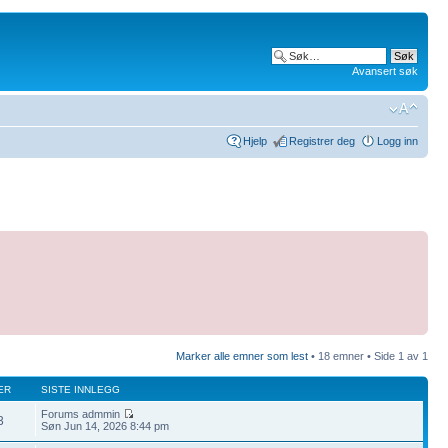
Avansert søk
Hjelp
Registrer deg
Logg inn
Marker alle emner som lest
• 18 emner • Side
1
av
1
ER
SISTE INNLEGG
Forums admmin
3
Søn Jun 14, 2026 8:44 pm