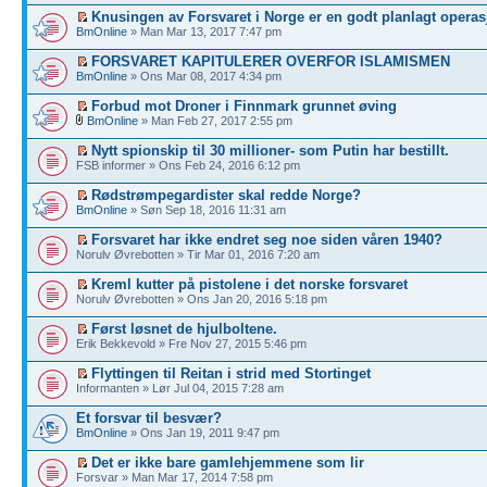
Knusingen av Forsvaret i Norge er en godt planlagt operas
BmOnline
» Man Mar 13, 2017 7:47 pm
FORSVARET KAPITULERER OVERFOR ISLAMISMEN
BmOnline
» Ons Mar 08, 2017 4:34 pm
Forbud mot Droner i Finnmark grunnet øving
BmOnline
» Man Feb 27, 2017 2:55 pm
Nytt spionskip til 30 millioner- som Putin har bestillt.
FSB informer » Ons Feb 24, 2016 6:12 pm
Rødstrømpegardister skal redde Norge?
BmOnline
» Søn Sep 18, 2016 11:31 am
Forsvaret har ikke endret seg noe siden våren 1940?
Norulv Øvrebotten » Tir Mar 01, 2016 7:20 am
Kreml kutter på pistolene i det norske forsvaret
Norulv Øvrebotten » Ons Jan 20, 2016 5:18 pm
Først løsnet de hjulboltene.
Erik Bekkevold » Fre Nov 27, 2015 5:46 pm
Flyttingen til Reitan i strid med Stortinget
Informanten » Lør Jul 04, 2015 7:28 am
Et forsvar til besvær?
BmOnline
» Ons Jan 19, 2011 9:47 pm
Det er ikke bare gamlehjemmene som lir
Forsvar » Man Mar 17, 2014 7:58 pm