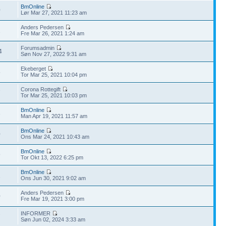
BmOnline
0
Lør Mar 27, 2021 11:23 am
Anders Pedersen
2
Fre Mar 26, 2021 1:24 am
Forumsadmin
4
Søn Nov 27, 2022 9:31 am
Ekeberget
5
Tor Mar 25, 2021 10:04 pm
Corona Rottegift
7
Tor Mar 25, 2021 10:03 pm
BmOnline
3
Man Apr 19, 2021 11:57 am
BmOnline
0
Ons Mar 24, 2021 10:43 am
BmOnline
9
Tor Okt 13, 2022 6:25 pm
BmOnline
1
Ons Jun 30, 2021 9:02 am
Anders Pedersen
0
Fre Mar 19, 2021 3:00 pm
INFORMER
7
Søn Jun 02, 2024 3:33 am