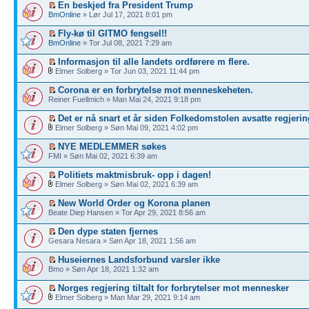
En beskjed fra President Trump
BmOnline
» Lør Jul 17, 2021 8:01 pm
Fly-kø til GITMO fengsel!!
BmOnline
» Tor Jul 08, 2021 7:29 am
Informasjon til alle landets ordførere m flere.
Elmer Solberg » Tor Jun 03, 2021 11:44 pm
Corona er en forbrytelse mot menneskeheten.
Reiner Fuellmich » Man Mai 24, 2021 9:18 pm
Det er nå snart et år siden Folkedomstolen avsatte regjerin
Elmer Solberg » Søn Mai 09, 2021 4:02 pm
NYE MEDLEMMER søkes
FMI » Søn Mai 02, 2021 6:39 am
Politiets maktmisbruk- opp i dagen!
Elmer Solberg » Søn Mai 02, 2021 6:39 am
New World Order og Korona planen
Beate Diep Hansen » Tor Apr 29, 2021 8:56 am
Den dype staten fjernes
Gesara Nesara » Søn Apr 18, 2021 1:56 am
Huseiernes Landsforbund varsler ikke
Bmo » Søn Apr 18, 2021 1:32 am
Norges regjering tiltalt for forbrytelser mot mennesker
Elmer Solberg » Man Mar 29, 2021 9:14 am