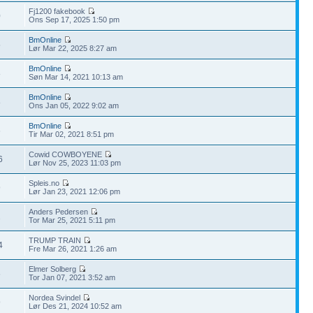
Fj1200 fakebook
0
Ons Sep 17, 2025 1:50 pm
BmOnline
5
Lør Mar 22, 2025 8:27 am
BmOnline
8
Søn Mar 14, 2021 10:13 am
BmOnline
8
Ons Jan 05, 2022 9:02 am
BmOnline
6
Tir Mar 02, 2021 8:51 pm
Cowid COWBOYENE
6
Lør Nov 25, 2023 11:03 pm
Spleis.no
9
Lør Jan 23, 2021 12:06 pm
Anders Pedersen
2
Tor Mar 25, 2021 5:11 pm
TRUMP TRAIN
4
Fre Mar 26, 2021 1:26 am
Elmer Solberg
6
Tor Jan 07, 2021 3:52 am
Nordea Svindel
9
Lør Des 21, 2024 10:52 am