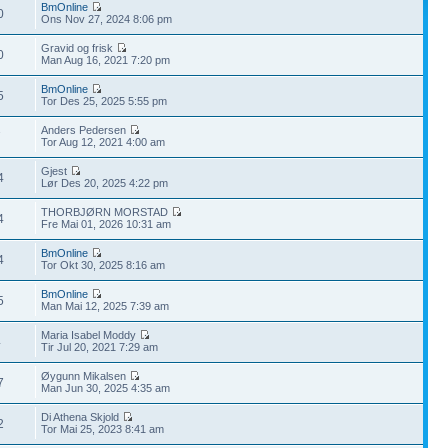
BmOnline
0
Ons Nov 27, 2024 8:06 pm
Gravid og frisk
0
Man Aug 16, 2021 7:20 pm
BmOnline
5
Tor Des 25, 2025 5:55 pm
Anders Pedersen
7
Tor Aug 12, 2021 4:00 am
Gjest
4
Lør Des 20, 2025 4:22 pm
THORBJØRN MORSTAD
4
Fre Mai 01, 2026 10:31 am
BmOnline
4
Tor Okt 30, 2025 8:16 am
BmOnline
5
Man Mai 12, 2025 7:39 am
Maria Isabel Moddy
4
Tir Jul 20, 2021 7:29 am
Øygunn Mikalsen
7
Man Jun 30, 2025 4:35 am
Di Athena Skjold
2
Tor Mai 25, 2023 8:41 am