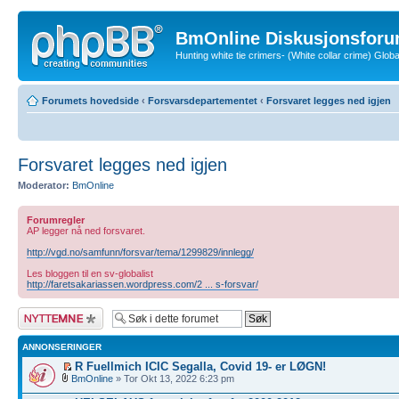
BmOnline Diskusjonsforu
Hunting white tie crimers- (White collar crime) Glo
Forumets hovedside
‹
Forsvarsdepartementet
‹
Forsvaret legges ned igjen
Forsvaret legges ned igjen
Moderator:
BmOnline
Forumregler
AP legger nå ned forsvaret.
http://vgd.no/samfunn/forsvar/tema/1299829/innlegg/
Les bloggen til en sv-globalist
http://faretsakariassen.wordpress.com/2 ... s-forsvar/
Legg inn et nytt
emne
ANNONSERINGER
R Fuellmich ICIC Segalla, Covid 19- er LØGN!
BmOnline
» Tor Okt 13, 2022 6:23 pm