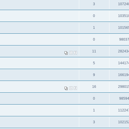
3
10724
0
10351
1
10156
0
9803
11
28243
1
2
5
14417
9
16619
16
29801
1
2
0
9859
1
11224
3
10215