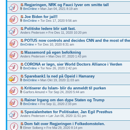
Regjeringen, NRK og Fauci lyver om smitte tall
BmOnline
» Man Jan 04, 2021 8:19 am
Joe Biden for jail!!
BmOnline
» Tor Des 17, 2020 9:56 am
Politiske ledere blir satt fast.
Anders Pedersen » Fre Des 11, 2020 10:20 pm
POTUS now controls and decides CNN and the most of th
BmOnline
» Tor Des 10, 2020 8:31 am
Massemord på egen befolkning
Anders Pedersen » Man Des 07, 2020 1:43 pm
CORONA er løgn, sier World Doctors Alliance i Verden
BmOnline
» Tor Nov 26, 2020 2:42 pm
Sparebank1 la ned på Opeid i Hamarøy
BmOnline
» Man Okt 19, 2020 11:03 am
Kritiserer du Islam- blir du anmeldt til purken
Garfors Amund » Tor Sep 24, 2020 5:44 am
Rainer Irgang om den dype Staten og Trump
BmOnline
» Fre Sep 11, 2020 2:33 pm
Spesialenheten for Politisaker, Jan Egil Presthus
Anders Pedersen » Lør Jun 06, 2020 11:51 pm
Dom falt over Regjeringen i Folkedomstolen.
Elmer Solberg » Fre Mai 29, 2020 8:14 pm