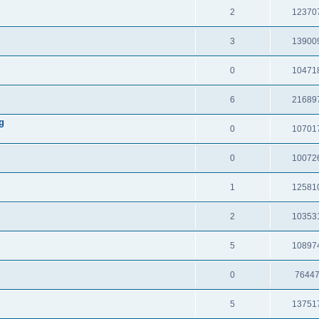
2
12370
3
13900
0
10471
6
21689
g
0
10701
0
10072
1
12581
2
10353
5
10897
0
7644
5
13751