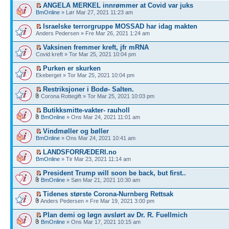
ANGELA MERKEL innrømmer at Covid var juks
BmOnline
» Lør Mar 27, 2021 11:23 am
Israelske terrorgruppe MOSSAD har idag makten
Anders Pedersen » Fre Mar 26, 2021 1:24 am
Vaksinen fremmer kreft, jfr mRNA
Covid kreft » Tor Mar 25, 2021 10:04 pm
Purken er skurken
Ekeberget » Tor Mar 25, 2021 10:04 pm
Restriksjoner i Bodø- Salten.
Corona Rottegift » Tor Mar 25, 2021 10:03 pm
Butikksmitte-vakter- rauholl
BmOnline
» Ons Mar 24, 2021 11:01 am
Vindmøller og bøller
BmOnline
» Ons Mar 24, 2021 10:41 am
LANDSFORRÆDERI.no
BmOnline
» Tir Mar 23, 2021 11:14 am
President Trump will soon be back, but first..
BmOnline
» Søn Mar 21, 2021 10:30 am
Tidenes største Corona-Nurnberg Rettsak
Anders Pedersen » Fre Mar 19, 2021 3:00 pm
Plan demi og løgn avslørt av Dr. R. Fuellmich
BmOnline
» Ons Mar 17, 2021 10:15 am