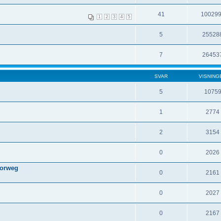
41
10029
1
2
3
4
5
5
25528
7
26453
SVAR
VISNING
5
1075
1
2774
2
3154
0
2026
Norweg
0
2161
0
2027
0
2167