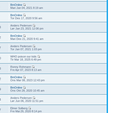
BmOnline
8
Man Jan 04, 2021 8:19 am
BmOnline
7
Tor Des 17, 2020 9:56 am
Anders Pedersen
3
Lør Jan 23, 2021 12:06 pm
BmOnline
2
Man Des 21, 2020 9:41 am
Anders Pedersen
7
Tor Jan 07, 2021 1:03 pm
WHO poison our kids
0
Tir Mar 18, 2025 6:49 pm
Ronny Rohmann
8
Fre Apr 07, 2023 8:13 am
BmOnline
2
Ons Mar 08, 2023 12:43 pm
BmOnline
9
Ons Okt 28, 2020 10:45 am
Anders Pedersen
4
Lør Jun 06, 2020 11:51 pm
Elmer Solberg
7
Fre Mai 29, 2020 8:14 pm