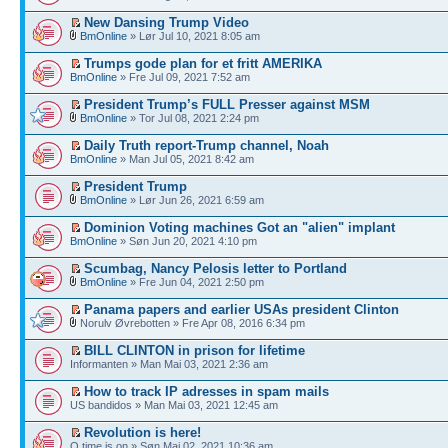
New Dansing Trump Video
BmOnline
» Lør Jul 10, 2021 8:05 am
Trumps gode plan for et fritt AMERIKA
BmOnline
» Fre Jul 09, 2021 7:52 am
President Trump’s FULL Presser against MSM
BmOnline
» Tor Jul 08, 2021 2:24 pm
Daily Truth report-Trump channel, Noah
BmOnline
» Man Jul 05, 2021 8:42 am
President Trump
BmOnline
» Lør Jun 26, 2021 6:59 am
Dominion Voting machines Got an "alien" implant
BmOnline
» Søn Jun 20, 2021 4:10 pm
Scumbag, Nancy Pelosis letter to Portland
BmOnline
» Fre Jun 04, 2021 2:50 pm
Panama papers and earlier USAs president Clinton
Norulv Øvrebotten » Fre Apr 08, 2016 6:34 pm
BILL CLINTON in prison for lifetime
Informanten » Man Mai 03, 2021 2:36 am
How to track IP adresses in spam mails
US bandidos » Man Mai 03, 2021 12:45 am
Revolution is here!
Q time is on » Søn Mai 02, 2021 10:36 am