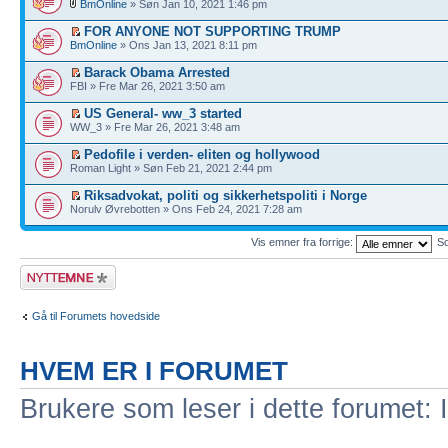
BmOnline
» Søn Jan 10, 2021 1:46 pm
FOR ANYONE NOT SUPPORTING TRUMP
BmOnline
» Ons Jan 13, 2021 8:11 pm
Barack Obama Arrested
FBI » Fre Mar 26, 2021 3:50 am
US General- ww_3 started
WW_3 » Fre Mar 26, 2021 3:48 am
Pedofile i verden- eliten og hollywood
Roman Light » Søn Feb 21, 2021 2:44 pm
Riksadvokat, politi og sikkerhetspoliti i Norge
Norulv Øvrebotten » Ons Feb 24, 2021 7:28 am
Vis emner fra forrige:
So
Legg inn et nytt
emne
Gå til Forumets hovedside
HVEM ER I FORUMET
Brukere som leser i dette forumet: 