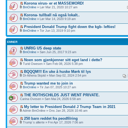
Korona virus- er et MASSEMORD!
BmOnline
» Lør Mar 21, 2020 10:27 am
Korona- tullball nå også lokalt..
BmOnline
» Lør Mar 14, 2020 9:19 am
President Donald Trump fight down the kgb- lefties!
BmOnline
» Tor Jun 13, 2019 9:10 pm
EMNER
UNRIG US deep state
BmOnline
» Søn Jun 25, 2017 9:23 am
Noen som gjenkjenner sitt eget land i dette?
Turid Owesen » Søn Feb 08, 2026 5:38 pm
BQQQM!!! En uke å huske Mørk til lys
Di-Athena Skjold » Man Sep 02, 2024 2:54 pm
Trump wanted me to join in
BmOnline
» Tir Jan 07, 2025 10:27 am
THE ROTHSCHILDS JUST WENT PRIVATE.
Carina Ovesen » Søn Mai 24, 2026 6:58 am
My letter to President Donald J Trump Team in 2021
Admin BmOnline » Ons Jan 28, 2026 10:46 am
250 barn reddet fra peodfilring
Trump`s allierte » Fre Apr 17, 2026 7:06 am