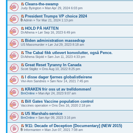
Cleans-the-swamp
Judy Byington » Man Apr 29, 2024 6:03 pm
President Trumps VP choice 2024
Admin » Tor Mar 21, 2024 1:13 pm
HOLD PÅ HATTEN
Di Athena » Lør Sep 16, 2023 6:49 pm
Biden administration massedrap
US Massmurder » Lør Jul 29, 2023 8:18 am
The Cabal fikk utlevert konvolutter, også Pence.
Di Athena Skjold » Søn Jun 11, 2023 4:33 pm
Great Reset Tyranny In Canada
Scott Stiglitz » Ons Aug 10, 2022 8:25 pm
I disse dager fjernes globalistleirene
Vivi-Ann Sandnes » Søn Nov 14, 2021 7:45 pm
KRAKEN frir oss ut av trelldommen!
BmOnline
» Man Apr 24, 2023 9:07 am
Bill Gates Vaccine population control
Vaccines operation » Ons Des 16, 2020 2:18 pm
US Marshals-service
BmOnline
» Søn Apr 09, 2023 3:16 pm
9/11: Decade of Deception [Documentary] (NEW 2015)
Informanten » Man Jun 07, 2021 7:08 am