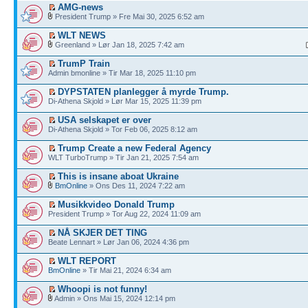
AMG-news
President Trump » Fre Mai 30, 2025 6:52 am
WLT NEWS
Greenland » Lør Jan 18, 2025 7:42 am
TrumP Train
Admin bmonline » Tir Mar 18, 2025 11:10 pm
DYPSTATEN planlegger å myrde Trump.
Di-Athena Skjold » Lør Mar 15, 2025 11:39 pm
USA selskapet er over
Di-Athena Skjold » Tor Feb 06, 2025 8:12 am
Trump Create a new Federal Agency
WLT TurboTrump » Tir Jan 21, 2025 7:54 am
This is insane aboat Ukraine
BmOnline
» Ons Des 11, 2024 7:22 am
Musikkvideo Donald Trump
President Trump » Tor Aug 22, 2024 11:09 am
NÅ SKJER DET TING
Beate Lennart » Lør Jan 06, 2024 4:36 pm
WLT REPORT
BmOnline
» Tir Mai 21, 2024 6:34 am
Whoopi is not funny!
Admin » Ons Mai 15, 2024 12:14 pm