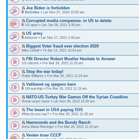
Joe Biden is forbidden
BmOnline
» Lør Nov 07, 2020 10:50 am
Corrupted media companies- in US to delete
US open » Lør Jan 09, 2021 3:35 pm
US army
Airborne » Lør Mar 27, 2021 2:46 pm
Biggest Voter fraud ever election 2020
Mike Lindell » Tir Apr 13, 2021 10:04 pm
FBI Director Robert Mueller Hesitate to Answer
US citizens » Fre Mar 26, 2021 11:20 am
Stop the war today!
Robin Williams » Fre Mar 26, 2021 11:19 am
Vatikanet og sjøgens barn
UN warship » Fre Mar 26, 2021 11:19 am
NATO-US-Turkey War Games Off the Syrian Coastline
Rome usasr-nazis » Lør Nov 09, 2013 10:28 am
The beast in USA paying ISIS
What do you say? » Fre Mar 26, 2021 11:18 am
Hammonds and the Bundy Ranch
Anna Maria Riezinger » Fre Mar 26, 2021 11:18 am
Vesten truer CCCP