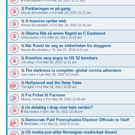
Informanten » Fre Mar 26, 2021 11:17 am
Forklaringen er på gang
Norulv Øvrebotten » Fre Mar 26, 2021 11:17 am
A massive spider web
Norulv Øvrebotten » Fre Mar 26, 2021 11:16 am
Obama fikk så ørene flagret av C Eastwood
Informanten » Fre Mar 26, 2021 11:16 am
Når Kreml tar seg av sikkerheten fra skyggene
Norulv Øvrebotten » Tir Jun 07, 2016 9:15 pm
Kremline very angry to US 52 bombers
US-wing » Fre Mar 26, 2021 11:11 am
The darkness is complete- global corona adventure
Just once » Lør Mar 28, 2020 12:14 pm
Hollywood and the Deep State
The light » Fre Mar 26, 2021 11:09 am
Fra Frihet til Facisme
Money, money » Fre Mar 26, 2021 11:09 am
Us delaktig i drap over hele verden?
Bazoooka » Søn Jan 16, 2011 12:05 pm
Democrats Paid Pennsylvania Election Officials to Stuff
BmOnline
» Fre Mai 22, 2020 8:12 am
US media just alike Norwegian media-bad Asses!