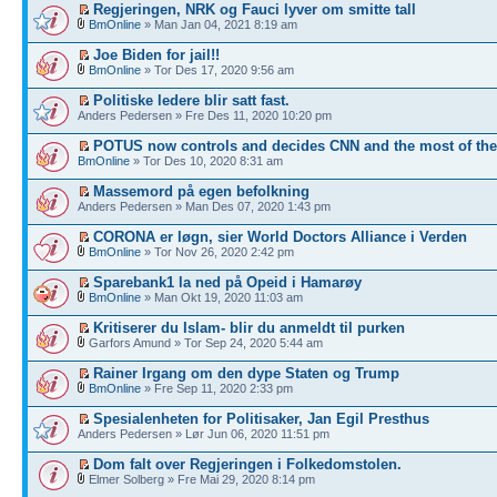
Regjeringen, NRK og Fauci lyver om smitte tall
BmOnline
» Man Jan 04, 2021 8:19 am
Joe Biden for jail!!
BmOnline
» Tor Des 17, 2020 9:56 am
Politiske ledere blir satt fast.
Anders Pedersen » Fre Des 11, 2020 10:20 pm
POTUS now controls and decides CNN and the most of th
BmOnline
» Tor Des 10, 2020 8:31 am
Massemord på egen befolkning
Anders Pedersen » Man Des 07, 2020 1:43 pm
CORONA er løgn, sier World Doctors Alliance i Verden
BmOnline
» Tor Nov 26, 2020 2:42 pm
Sparebank1 la ned på Opeid i Hamarøy
BmOnline
» Man Okt 19, 2020 11:03 am
Kritiserer du Islam- blir du anmeldt til purken
Garfors Amund » Tor Sep 24, 2020 5:44 am
Rainer Irgang om den dype Staten og Trump
BmOnline
» Fre Sep 11, 2020 2:33 pm
Spesialenheten for Politisaker, Jan Egil Presthus
Anders Pedersen » Lør Jun 06, 2020 11:51 pm
Dom falt over Regjeringen i Folkedomstolen.
Elmer Solberg » Fre Mai 29, 2020 8:14 pm