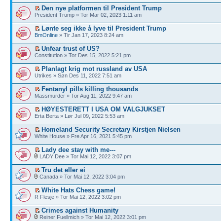
Den nye platformen til President Trump
President Trump » Tor Mar 02, 2023 1:11 am
Lønte seg ikke å lyve til President Trump
BmOnline
» Tir Jan 17, 2023 8:24 am
Unfear trust of US?
Constitution » Tor Des 15, 2022 5:21 pm
Planlagt krig mot russland av USA
Utrikes » Søn Des 11, 2022 7:51 am
Fentanyl pills killing thousands
Massmurder » Tor Aug 11, 2022 9:47 am
HØYESTERETT I USA OM VALGJUKSET
Erta Berta » Lør Jul 09, 2022 5:53 am
Homeland Security Secretary Kirstjen Nielsen
White House » Fre Apr 16, 2021 5:45 pm
Lady dee stay with me---
LADY Dee » Tor Mai 12, 2022 3:07 pm
Tru det eller ei
Canada » Tor Mai 12, 2022 3:04 pm
White Hats Chess game!
R Flesje » Tor Mai 12, 2022 3:02 pm
Crimes against Humanity
Reiner Fuellmich » Tor Mai 12, 2022 3:01 pm