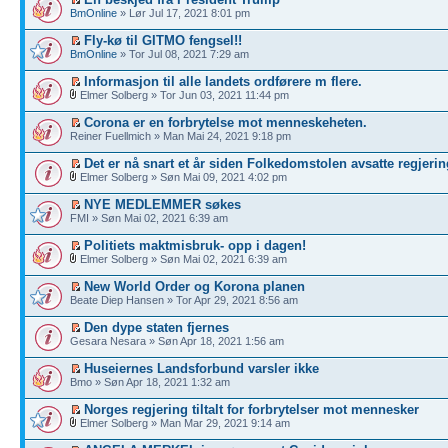
BmOnline
» Lør Jul 17, 2021 8:01 pm
Fly-kø til GITMO fengsel!!
BmOnline
» Tor Jul 08, 2021 7:29 am
Informasjon til alle landets ordførere m flere.
Elmer Solberg » Tor Jun 03, 2021 11:44 pm
Corona er en forbrytelse mot menneskeheten.
Reiner Fuellmich » Man Mai 24, 2021 9:18 pm
Det er nå snart et år siden Folkedomstolen avsatte regjerin
Elmer Solberg » Søn Mai 09, 2021 4:02 pm
NYE MEDLEMMER søkes
FMI » Søn Mai 02, 2021 6:39 am
Politiets maktmisbruk- opp i dagen!
Elmer Solberg » Søn Mai 02, 2021 6:39 am
New World Order og Korona planen
Beate Diep Hansen » Tor Apr 29, 2021 8:56 am
Den dype staten fjernes
Gesara Nesara » Søn Apr 18, 2021 1:56 am
Huseiernes Landsforbund varsler ikke
Bmo » Søn Apr 18, 2021 1:32 am
Norges regjering tiltalt for forbrytelser mot mennesker
Elmer Solberg » Man Mar 29, 2021 9:14 am