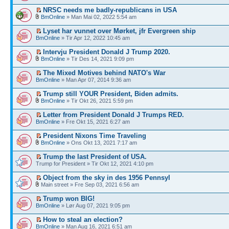
NRSC needs me badly-republicans in USA
BmOnline
» Man Mai 02, 2022 5:54 am
Lyset har vunnet over Mørket, jfr Evergreen ship
BmOnline
» Tir Apr 12, 2022 10:45 am
Intervju President Donald J Trump 2020.
BmOnline
» Tir Des 14, 2021 9:09 pm
The Mixed Motives behind NATO's War
BmOnline
» Man Apr 07, 2014 9:36 am
Trump still YOUR President, Biden admits.
BmOnline
» Tir Okt 26, 2021 5:59 pm
Letter from President Donald J Trumps RED.
BmOnline
» Fre Okt 15, 2021 6:27 am
President Nixons Time Traveling
BmOnline
» Ons Okt 13, 2021 7:17 am
Trump the last President of USA.
Trump for President » Tir Okt 12, 2021 4:10 pm
Object from the sky in des 1956 Pennsyl
Main street » Fre Sep 03, 2021 6:56 am
Trump won BIG!
BmOnline
» Lør Aug 07, 2021 9:05 pm
How to steal an election?
BmOnline
» Man Aug 16, 2021 6:51 am