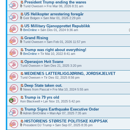
President Trump ending the wares
Turid Owesen » Fre Mar 06, 2026 8:31 am
US Helikopter arrestering foregår
Geir Bolgen » Søn Mar 01, 2026 2:29 pm
US Millitary Gjenopprettet Republikk
BmOnline
» Søn Des 01, 2024 9:36 am
Grand Rising
Turid Owesen » Søn Feb 01, 2026 11:57 pm
Trump was right about everything!
BmOnline
» Tir Mai 10, 2022 8:41 am
Operasjon Hvit Svane
Turid Owesen » Søn Des 21, 2025 3:20 pm
MEDIENES LATTERLIGGJØRING, JORDSKJELVET
Turid Owesen » Tir Des 02, 2025 8:56 pm
Deep State taken out.
News from Pascal » Fre Mai 10, 2024 5:55 am
Trump is 79 yrs old
Ken Blackwell » Lør Nov 15, 2025 5:42 pm
Trump Signs Earthquake Executive Order
Admin BmOnline » Man Apr 07, 2025 7:35 am
HISTORIENS STØRSTE POLITISKE KUPPSAK
President DJ Trump » Søn Sep 07, 2025 8:35 pm