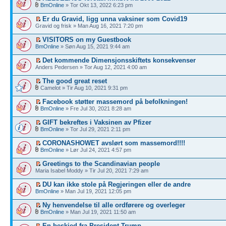
BmOnline
» Tor Okt 13, 2022 6:23 pm
Er du Gravid, ligg unna vaksiner som Covid19
Gravid og frisk » Man Aug 16, 2021 7:20 pm
VISITORS on my Guestbook
BmOnline
» Søn Aug 15, 2021 9:44 am
Det kommende Dimensjonsskiftets konsekvenser
Anders Pedersen » Tor Aug 12, 2021 4:00 am
The good great reset
Camelot » Tir Aug 10, 2021 9:31 pm
Facebook støtter massemord på befolkningen!
BmOnline
» Fre Jul 30, 2021 8:28 am
GIFT bekreftes i Vaksinen av Pfizer
BmOnline
» Tor Jul 29, 2021 2:11 pm
CORONASHOWET avslørt som massemord!!!!
BmOnline
» Lør Jul 24, 2021 4:57 pm
Greetings to the Scandinavian people
Maria Isabel Moddy » Tir Jul 20, 2021 7:29 am
DU kan ikke stole på Regjeringen eller de andre
BmOnline
» Man Jul 19, 2021 12:05 pm
Ny henvendelse til alle ordførere og overleger
BmOnline
» Man Jul 19, 2021 11:50 am
En beskjed fra President Trump