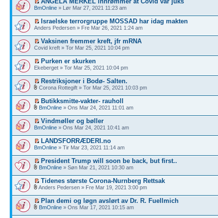
ANGELA MERKEL innrømmer at Covid var juks
BmOnline
» Lør Mar 27, 2021 11:23 am
Israelske terrorgruppe MOSSAD har idag makten
Anders Pedersen » Fre Mar 26, 2021 1:24 am
Vaksinen fremmer kreft, jfr mRNA
Covid kreft » Tor Mar 25, 2021 10:04 pm
Purken er skurken
Ekeberget » Tor Mar 25, 2021 10:04 pm
Restriksjoner i Bodø- Salten.
Corona Rottegift » Tor Mar 25, 2021 10:03 pm
Butikksmitte-vakter- rauholl
BmOnline
» Ons Mar 24, 2021 11:01 am
Vindmøller og bøller
BmOnline
» Ons Mar 24, 2021 10:41 am
LANDSFORRÆDERI.no
BmOnline
» Tir Mar 23, 2021 11:14 am
President Trump will soon be back, but first..
BmOnline
» Søn Mar 21, 2021 10:30 am
Tidenes største Corona-Nurnberg Rettsak
Anders Pedersen » Fre Mar 19, 2021 3:00 pm
Plan demi og løgn avslørt av Dr. R. Fuellmich
BmOnline
» Ons Mar 17, 2021 10:15 am