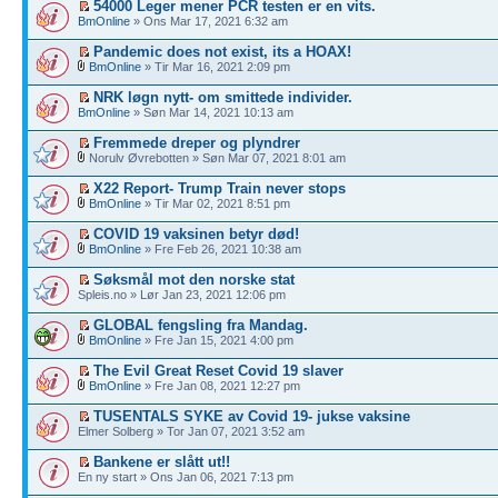
54000 Leger mener PCR testen er en vits.
BmOnline
» Ons Mar 17, 2021 6:32 am
Pandemic does not exist, its a HOAX!
BmOnline
» Tir Mar 16, 2021 2:09 pm
NRK løgn nytt- om smittede individer.
BmOnline
» Søn Mar 14, 2021 10:13 am
Fremmede dreper og plyndrer
Norulv Øvrebotten » Søn Mar 07, 2021 8:01 am
X22 Report- Trump Train never stops
BmOnline
» Tir Mar 02, 2021 8:51 pm
COVID 19 vaksinen betyr død!
BmOnline
» Fre Feb 26, 2021 10:38 am
Søksmål mot den norske stat
Spleis.no » Lør Jan 23, 2021 12:06 pm
GLOBAL fengsling fra Mandag.
BmOnline
» Fre Jan 15, 2021 4:00 pm
The Evil Great Reset Covid 19 slaver
BmOnline
» Fre Jan 08, 2021 12:27 pm
TUSENTALS SYKE av Covid 19- jukse vaksine
Elmer Solberg » Tor Jan 07, 2021 3:52 am
Bankene er slått ut!!
En ny start » Ons Jan 06, 2021 7:13 pm