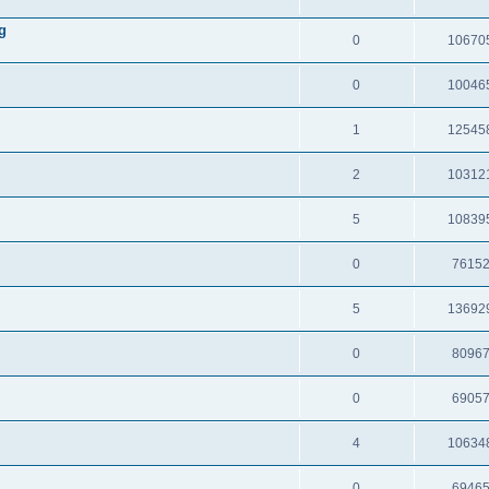
g
0
10670
0
10046
1
12545
2
10312
5
10839
0
7615
5
13692
0
8096
0
6905
4
10634
0
6946