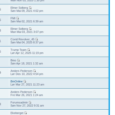
Man Nov 03, 2025 1:30 pm
Elmer Solberg
5
Søn Mai 09, 2021 4:02 pm
FMI
5
Søn Mai 02, 2021 6:39 am
Elmer Solberg
8
Man Mai 03, 2021 3:07 pm
Covid Revolver_45
1
Søn Mai 04, 2025 8:37 pm
Trump Team
5
Lør Apr 12, 2025 11:19 pm
Bmo
2
Søn Apr 18, 2021 1:32 am
Anders Pedersen
9
Lør Des 10, 2022 4:54 pm
BmOnline
7
Lør Mar 27, 2021 11:23 am
Anders Pedersen
7
Fre Mar 26, 2021 1:24 am
Forumsadmin
8
Søn Nov 27, 2022 9:31 am
Ekeberget
5