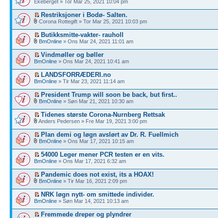
Ekeberget » Tor Mar 25, 2021 10:04 pm
Restriksjoner i Bodø- Salten.
Corona Rottegift » Tor Mar 25, 2021 10:03 pm
Butikksmitte-vakter- rauholl
BmOnline
» Ons Mar 24, 2021 11:01 am
Vindmøller og bøller
BmOnline
» Ons Mar 24, 2021 10:41 am
LANDSFORRÆDERI.no
BmOnline
» Tir Mar 23, 2021 11:14 am
President Trump will soon be back, but first..
BmOnline
» Søn Mar 21, 2021 10:30 am
Tidenes største Corona-Nurnberg Rettsak
Anders Pedersen » Fre Mar 19, 2021 3:00 pm
Plan demi og løgn avslørt av Dr. R. Fuellmich
BmOnline
» Ons Mar 17, 2021 10:15 am
54000 Leger mener PCR testen er en vits.
BmOnline
» Ons Mar 17, 2021 6:32 am
Pandemic does not exist, its a HOAX!
BmOnline
» Tir Mar 16, 2021 2:09 pm
NRK løgn nytt- om smittede individer.
BmOnline
» Søn Mar 14, 2021 10:13 am
Fremmede dreper og plyndrer