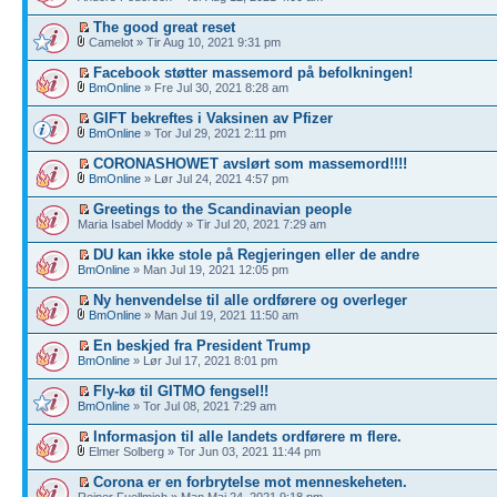
The good great reset
Camelot » Tir Aug 10, 2021 9:31 pm
Facebook støtter massemord på befolkningen!
BmOnline
» Fre Jul 30, 2021 8:28 am
GIFT bekreftes i Vaksinen av Pfizer
BmOnline
» Tor Jul 29, 2021 2:11 pm
CORONASHOWET avslørt som massemord!!!!
BmOnline
» Lør Jul 24, 2021 4:57 pm
Greetings to the Scandinavian people
Maria Isabel Moddy » Tir Jul 20, 2021 7:29 am
DU kan ikke stole på Regjeringen eller de andre
BmOnline
» Man Jul 19, 2021 12:05 pm
Ny henvendelse til alle ordførere og overleger
BmOnline
» Man Jul 19, 2021 11:50 am
En beskjed fra President Trump
BmOnline
» Lør Jul 17, 2021 8:01 pm
Fly-kø til GITMO fengsel!!
BmOnline
» Tor Jul 08, 2021 7:29 am
Informasjon til alle landets ordførere m flere.
Elmer Solberg » Tor Jun 03, 2021 11:44 pm
Corona er en forbrytelse mot menneskeheten.
Reiner Fuellmich » Man Mai 24, 2021 9:18 pm