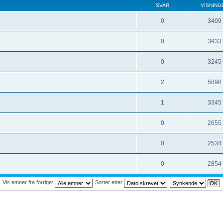
SVAR
VISNING
0
3409
0
3933
0
3245
2
5898
1
3345
0
2655
0
2534
0
2854
Vis emner fra forrige:
Sorter etter