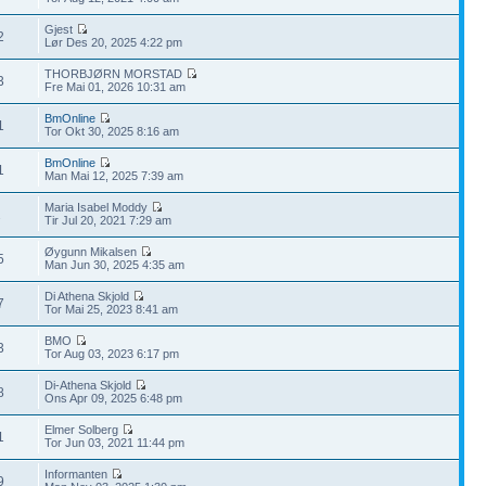
Gjest
2
Lør Des 20, 2025 4:22 pm
THORBJØRN MORSTAD
3
Fre Mai 01, 2026 10:31 am
BmOnline
1
Tor Okt 30, 2025 8:16 am
BmOnline
1
Man Mai 12, 2025 7:39 am
Maria Isabel Moddy
2
Tir Jul 20, 2021 7:29 am
Øygunn Mikalsen
5
Man Jun 30, 2025 4:35 am
Di Athena Skjold
7
Tor Mai 25, 2023 8:41 am
BMO
3
Tor Aug 03, 2023 6:17 pm
Di-Athena Skjold
8
Ons Apr 09, 2025 6:48 pm
Elmer Solberg
1
Tor Jun 03, 2021 11:44 pm
Informanten
9