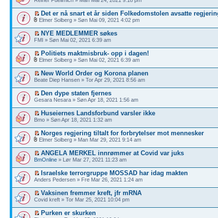
Det er nå snart et år siden Folkedomstolen avsatte regjerin
Elmer Solberg » Søn Mai 09, 2021 4:02 pm
NYE MEDLEMMER søkes
FMI » Søn Mai 02, 2021 6:39 am
Politiets maktmisbruk- opp i dagen!
Elmer Solberg » Søn Mai 02, 2021 6:39 am
New World Order og Korona planen
Beate Diep Hansen » Tor Apr 29, 2021 8:56 am
Den dype staten fjernes
Gesara Nesara » Søn Apr 18, 2021 1:56 am
Huseiernes Landsforbund varsler ikke
Bmo » Søn Apr 18, 2021 1:32 am
Norges regjering tiltalt for forbrytelser mot mennesker
Elmer Solberg » Man Mar 29, 2021 9:14 am
ANGELA MERKEL innrømmer at Covid var juks
BmOnline
» Lør Mar 27, 2021 11:23 am
Israelske terrorgruppe MOSSAD har idag makten
Anders Pedersen » Fre Mar 26, 2021 1:24 am
Vaksinen fremmer kreft, jfr mRNA
Covid kreft » Tor Mar 25, 2021 10:04 pm
Purken er skurken