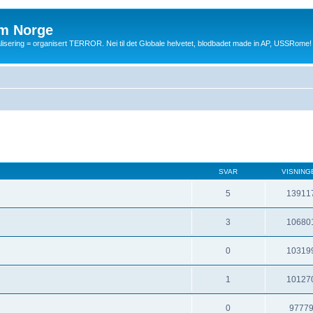
m Norge
balisering = organisert TERROR. Nei til det Globale helvetet, blodbadet made in AP, USSRome!
SVAR
VISNING
5
13911
3
10680
0
10319
1
10127
0
9777