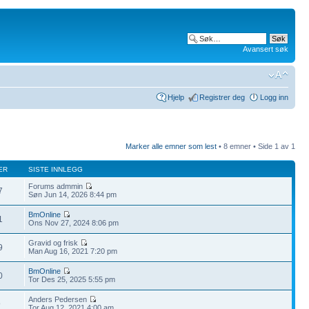
Avansert søk
Hjelp
Registrer deg
Logg inn
Marker alle emner som lest
• 8 emner • Side
1
av
1
ER
SISTE INNLEGG
Forums admmin
7
Søn Jun 14, 2026 8:44 pm
BmOnline
1
Ons Nov 27, 2024 8:06 pm
Gravid og frisk
9
Man Aug 16, 2021 7:20 pm
BmOnline
0
Tor Des 25, 2025 5:55 pm
Anders Pedersen
9
Tor Aug 12, 2021 4:00 am