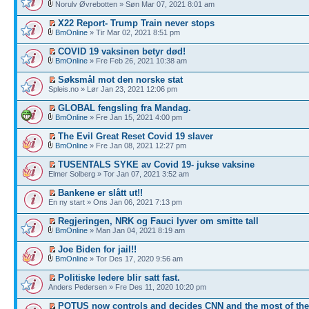
Norulv Øvrebotten » Søn Mar 07, 2021 8:01 am
X22 Report- Trump Train never stops
BmOnline
» Tir Mar 02, 2021 8:51 pm
COVID 19 vaksinen betyr død!
BmOnline
» Fre Feb 26, 2021 10:38 am
Søksmål mot den norske stat
Spleis.no » Lør Jan 23, 2021 12:06 pm
GLOBAL fengsling fra Mandag.
BmOnline
» Fre Jan 15, 2021 4:00 pm
The Evil Great Reset Covid 19 slaver
BmOnline
» Fre Jan 08, 2021 12:27 pm
TUSENTALS SYKE av Covid 19- jukse vaksine
Elmer Solberg » Tor Jan 07, 2021 3:52 am
Bankene er slått ut!!
En ny start » Ons Jan 06, 2021 7:13 pm
Regjeringen, NRK og Fauci lyver om smitte tall
BmOnline
» Man Jan 04, 2021 8:19 am
Joe Biden for jail!!
BmOnline
» Tor Des 17, 2020 9:56 am
Politiske ledere blir satt fast.
Anders Pedersen » Fre Des 11, 2020 10:20 pm
POTUS now controls and decides CNN and the most of th