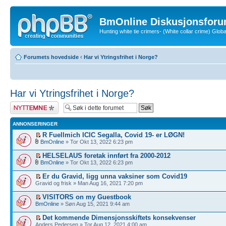
BmOnline Diskusjonsforu
Hunting white tie crimers- (White collar crime) Glo
Forumets hovedside
‹
Har vi Ytringsfrihet i Norge?
Har vi Ytringsfrihet i Norge?
Legg inn et nytt
emne
ANNONSERINGER
R Fuellmich ICIC Segalla, Covid 19- er LØGN!
BmOnline
» Tor Okt 13, 2022 6:23 pm
HELSELAUS foretak innført fra 2000-2012
BmOnline
» Tor Okt 13, 2022 6:23 pm
Er du Gravid, ligg unna vaksiner som Covid19
Gravid og frisk » Man Aug 16, 2021 7:20 pm
VISITORS on my Guestbook
BmOnline
» Søn Aug 15, 2021 9:44 am
Det kommende Dimensjonsskiftets konsekvenser
Anders Pedersen » Tor Aug 12, 2021 4:00 am