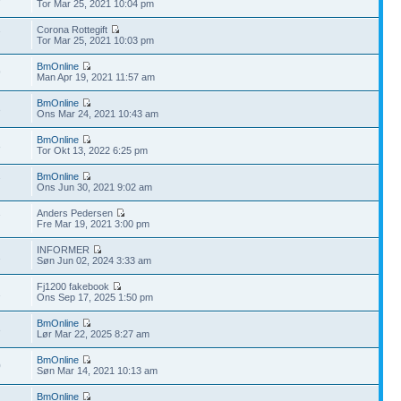
Tor Mar 25, 2021 10:04 pm
Corona Rottegift
7
Tor Mar 25, 2021 10:03 pm
BmOnline
9
Man Apr 19, 2021 11:57 am
BmOnline
3
Ons Mar 24, 2021 10:43 am
BmOnline
3
Tor Okt 13, 2022 6:25 pm
BmOnline
7
Ons Jun 30, 2021 9:02 am
Anders Pedersen
7
Fre Mar 19, 2021 3:00 pm
INFORMER
2
Søn Jun 02, 2024 3:33 am
Fj1200 fakebook
2
Ons Sep 17, 2025 1:50 pm
BmOnline
3
Lør Mar 22, 2025 8:27 am
BmOnline
0
Søn Mar 14, 2021 10:13 am
BmOnline