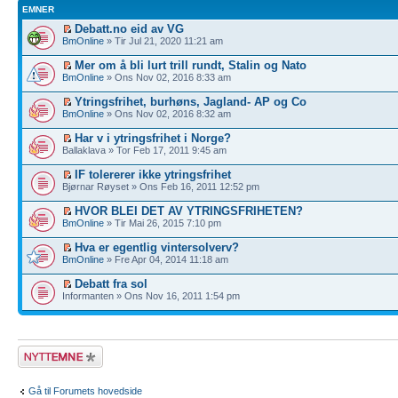
EMNER
Debatt.no eid av VG
BmOnline
» Tir Jul 21, 2020 11:21 am
Mer om å bli lurt trill rundt, Stalin og Nato
BmOnline
» Ons Nov 02, 2016 8:33 am
Ytringsfrihet, burhøns, Jagland- AP og Co
BmOnline
» Ons Nov 02, 2016 8:32 am
Har v i ytringsfrihet i Norge?
Ballaklava » Tor Feb 17, 2011 9:45 am
IF tolererer ikke ytringsfrihet
Bjørnar Røyset » Ons Feb 16, 2011 12:52 pm
HVOR BLEI DET AV YTRINGSFRIHETEN?
BmOnline
» Tir Mai 26, 2015 7:10 pm
Hva er egentlig vintersolverv?
BmOnline
» Fre Apr 04, 2014 11:18 am
Debatt fra sol
Informanten » Ons Nov 16, 2011 1:54 pm
Legg inn et nytt
emne
Gå til Forumets hovedside