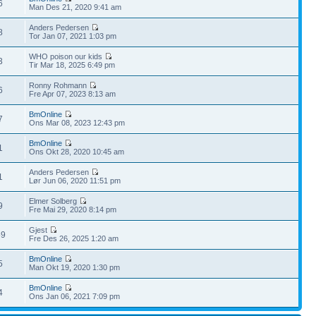
6
Man Des 21, 2020 9:41 am
Anders Pedersen
8
Tor Jan 07, 2021 1:03 pm
WHO poison our kids
3
Tir Mar 18, 2025 6:49 pm
Ronny Rohmann
6
Fre Apr 07, 2023 8:13 am
BmOnline
7
Ons Mar 08, 2023 12:43 pm
BmOnline
1
Ons Okt 28, 2020 10:45 am
Anders Pedersen
1
Lør Jun 06, 2020 11:51 pm
Elmer Solberg
9
Fre Mai 29, 2020 8:14 pm
Gjest
59
Fre Des 26, 2025 1:20 am
BmOnline
5
Man Okt 19, 2020 1:30 pm
BmOnline
4
Ons Jan 06, 2021 7:09 pm