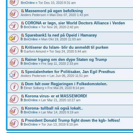
BmOnline
» Tor Des 10, 2020 8:31 am
Massemord på egen befolkning
Anders Pedersen » Man Des 07, 2020 1:43 pm
CORONA er løgn, sier World Doctors Alliance i Verden
BmOnline
» Tor Nov 26, 2020 2:42 pm
Sparebank1 la ned på Opeid i Hamarøy
BmOnline
» Man Okt 19, 2020 11:03 am
Kritiserer du Islam- blir du anmeldt til purken
Garfors Amund » Tor Sep 24, 2020 5:44 am
Rainer Irgang om den dype Staten og Trump
BmOnline
» Fre Sep 11, 2020 2:33 pm
Spesialenheten for Politisaker, Jan Egil Presthus
Anders Pedersen » Lør Jun 06, 2020 11:51 pm
Dom falt over Regjeringen i Folkedomstolen.
Elmer Solberg » Fre Mai 29, 2020 8:14 pm
Korona virus- er et MASSEMORD!
BmOnline
» Lør Mar 21, 2020 10:27 am
Korona- tullball nå også lokalt..
BmOnline
» Lør Mar 14, 2020 9:19 am
President Donald Trump fight down the kgb- lefties!
BmOnline
» Tor Jun 13, 2019 9:10 pm