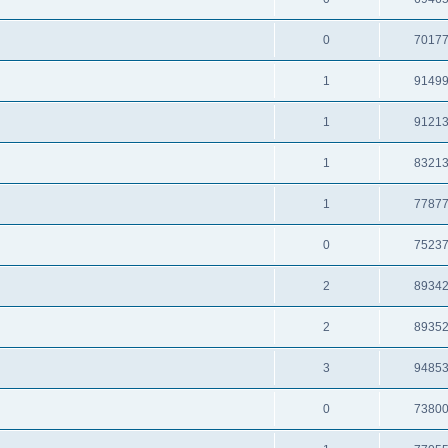
0
7017
1
9149
1
9121
1
8321
1
7787
0
7523
2
8934
2
8935
3
9485
0
7380