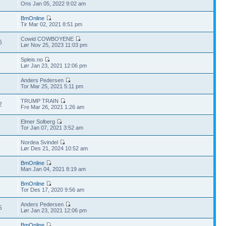
5
Ons Jan 05, 2022 9:02 am
BmOnline
6
Tir Mar 02, 2021 8:51 pm
Cowid COWBOYENE
6
Lør Nov 25, 2023 11:03 pm
Spleis.no
3
Lør Jan 23, 2021 12:06 pm
Anders Pedersen
3
Tor Mar 25, 2021 5:11 pm
TRUMP TRAIN
2
Fre Mar 26, 2021 1:26 am
Elmer Solberg
1
Tor Jan 07, 2021 3:52 am
Nordea Svindel
2
Lør Des 21, 2024 10:52 am
BmOnline
7
Man Jan 04, 2021 8:19 am
BmOnline
4
Tor Des 17, 2020 9:56 am
Anders Pedersen
5
Lør Jan 23, 2021 12:06 pm
BmOnline