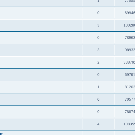
1
7705
0
6994
3
10028
0
7896
3
9893
2
33879
0
6979
1
8120
0
7057
0
7887
4
10835
em