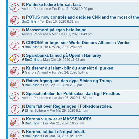
Politiske ledere blir satt fast.
Anders Pedersen » Fre Des 11, 2020 10:20 pm
POTUS now controls and decides CNN and the most of th
BmOnline
» Tor Des 10, 2020 8:31 am
Massemord på egen befolkning
Anders Pedersen » Man Des 07, 2020 1:43 pm
CORONA er løgn, sier World Doctors Alliance i Verden
BmOnline
» Tor Nov 26, 2020 2:42 pm
Sparebank1 la ned på Opeid i Hamarøy
BmOnline
» Man Okt 19, 2020 11:03 am
Kritiserer du Islam- blir du anmeldt til purken
Garfors Amund » Tor Sep 24, 2020 5:44 am
Rainer Irgang om den dype Staten og Trump
BmOnline
» Fre Sep 11, 2020 2:33 pm
Spesialenheten for Politisaker, Jan Egil Presthus
Anders Pedersen » Lør Jun 06, 2020 11:51 pm
Dom falt over Regjeringen i Folkedomstolen.
Elmer Solberg » Fre Mai 29, 2020 8:14 pm
Korona virus- er et MASSEMORD!
BmOnline
» Lør Mar 21, 2020 10:27 am
Korona- tullball nå også lokalt..
BmOnline
» Lør Mar 14, 2020 9:19 am