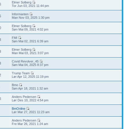
Elmer Solberg
6
Tor Jun 03, 2021 11:44 pm
Informanten
5
Man Nov 03, 2025 1:30 pm
Elmer Solberg
0
Søn Mai 09, 2021 4:02 pm
FMI
8
Søn Mai 02, 2021 6:39 am
Elmer Solberg
8
Man Mai 03, 2021 3:07 pm
Covid Revolver_45
3
Søn Mai 04, 2025 8:37 pm
Trump Team
2
Lør Apr 12, 2025 11:19 pm
Bmo
8
Søn Apr 18, 2021 1:32 am
Anders Pedersen
6
Lør Des 10, 2022 4:54 pm
BmOnline
7
Lør Mar 27, 2021 11:23 am
Anders Pedersen
7
Fre Mar 26, 2021 1:24 am