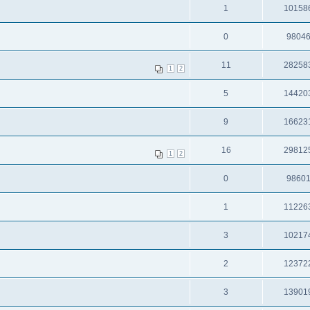
1
10158
0
9804
11
28258
1
2
5
14420
9
16623
16
29812
1
2
0
9860
1
11226
3
10217
2
12372
3
13901