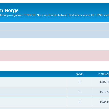
m Norge
balisering = organisert TERROR. Nei til det Globale helvetet, blodbadet made in AP, USSRome!
SVAR
VISNING
5
13972
3
10725
0
10351