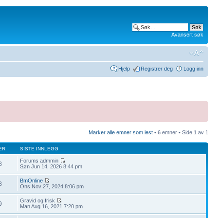
Avansert søk
Hjelp
Registrer deg
Logg inn
Marker alle emner som lest
• 6 emner • Side
1
av
1
ER
SISTE INNLEGG
Forums admmin
8
Søn Jun 14, 2026 8:44 pm
BmOnline
8
Ons Nov 27, 2024 8:06 pm
Gravid og frisk
9
Man Aug 16, 2021 7:20 pm