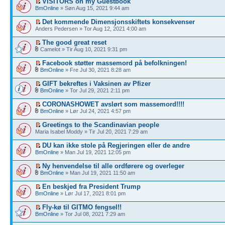
VISITORS on my Guestbook
BmOnline
» Søn Aug 15, 2021 9:44 am
Det kommende Dimensjonsskiftets konsekvenser
Anders Pedersen » Tor Aug 12, 2021 4:00 am
The good great reset
Camelot » Tir Aug 10, 2021 9:31 pm
Facebook støtter massemord på befolkningen!
BmOnline
» Fre Jul 30, 2021 8:28 am
GIFT bekreftes i Vaksinen av Pfizer
BmOnline
» Tor Jul 29, 2021 2:11 pm
CORONASHOWET avslørt som massemord!!!!
BmOnline
» Lør Jul 24, 2021 4:57 pm
Greetings to the Scandinavian people
Maria Isabel Moddy » Tir Jul 20, 2021 7:29 am
DU kan ikke stole på Regjeringen eller de andre
BmOnline
» Man Jul 19, 2021 12:05 pm
Ny henvendelse til alle ordførere og overleger
BmOnline
» Man Jul 19, 2021 11:50 am
En beskjed fra President Trump
BmOnline
» Lør Jul 17, 2021 8:01 pm
Fly-kø til GITMO fengsel!!
BmOnline
» Tor Jul 08, 2021 7:29 am