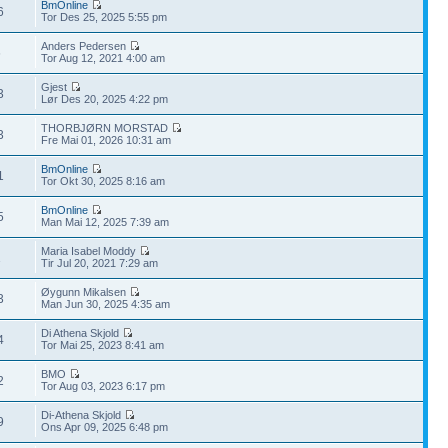
BmOnline
6
Tor Des 25, 2025 5:55 pm
Anders Pedersen
6
Tor Aug 12, 2021 4:00 am
Gjest
3
Lør Des 20, 2025 4:22 pm
THORBJØRN MORSTAD
3
Fre Mai 01, 2026 10:31 am
BmOnline
1
Tor Okt 30, 2025 8:16 am
BmOnline
5
Man Mai 12, 2025 7:39 am
Maria Isabel Moddy
1
Tir Jul 20, 2021 7:29 am
Øygunn Mikalsen
3
Man Jun 30, 2025 4:35 am
Di Athena Skjold
4
Tor Mai 25, 2023 8:41 am
BMO
2
Tor Aug 03, 2023 6:17 pm
Di-Athena Skjold
9
Ons Apr 09, 2025 6:48 pm