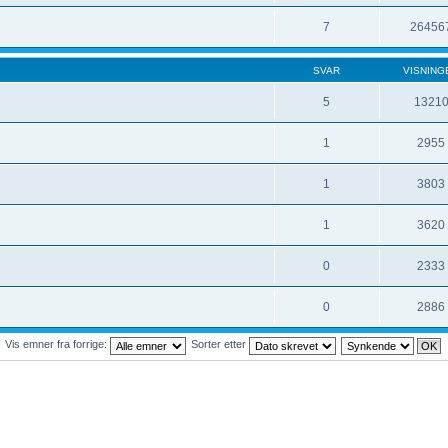
7
26456
SVAR
VISNING
5
1321
1
2955
1
3803
1
3620
0
2333
0
2886
Vis emner fra forrige:
Sorter etter