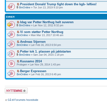
President Donald Trump fight down the kgb- lefties!
BmOnline
» Tor Jun 13, 2019 9:10 pm
EMNER
Idag var Petter Northug helt suveren
BmOnline
» Lør Nov 12, 2011 8:32 pm
Vi som støtter Petter Northug
BmOnline
» Man Mar 13, 2017 10:46 am
Andreas Stjernen
BmOnline
» Lør Feb 16, 2013 6:54 pm
Petter tok 1. plassen på jaktstarten
BmOnline
» Søn Jan 04, 2015 1:18 pm
Kuusamo 2014
Prologen » Lør Nov 29, 2014 1:43 pm
Berger Expressen
BmOnline
» Lør Feb 16, 2013 6:45 pm
Legg inn et nytt
emne
Gå til Forumets hovedside