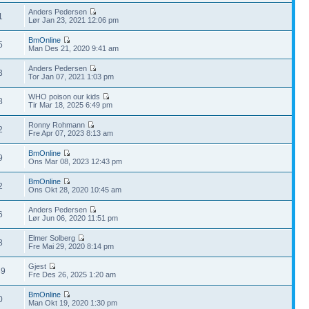
Anders Pedersen
1
Lør Jan 23, 2021 12:06 pm
BmOnline
5
Man Des 21, 2020 9:41 am
Anders Pedersen
3
Tor Jan 07, 2021 1:03 pm
WHO poison our kids
8
Tir Mar 18, 2025 6:49 pm
Ronny Rohmann
2
Fre Apr 07, 2023 8:13 am
BmOnline
9
Ons Mar 08, 2023 12:43 pm
BmOnline
2
Ons Okt 28, 2020 10:45 am
Anders Pedersen
6
Lør Jun 06, 2020 11:51 pm
Elmer Solberg
8
Fre Mai 29, 2020 8:14 pm
Gjest
89
Fre Des 26, 2025 1:20 am
BmOnline
0
Man Okt 19, 2020 1:30 pm