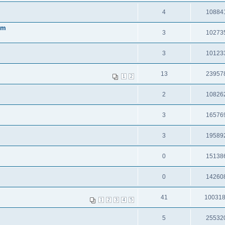
4
10884
em
3
10273
3
10123
13
23957
1
2
2
10826
3
16576
3
19589
0
15138
0
14260
41
10031
1
2
3
4
5
5
25532