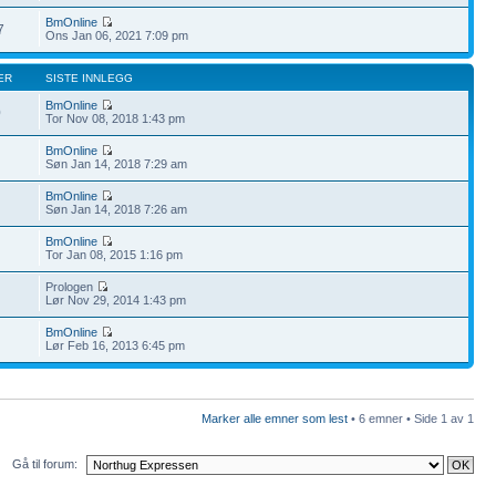
BmOnline
7
Ons Jan 06, 2021 7:09 pm
ER
SISTE INNLEGG
BmOnline
0
Tor Nov 08, 2018 1:43 pm
BmOnline
Søn Jan 14, 2018 7:29 am
BmOnline
Søn Jan 14, 2018 7:26 am
BmOnline
Tor Jan 08, 2015 1:16 pm
Prologen
Lør Nov 29, 2014 1:43 pm
BmOnline
Lør Feb 16, 2013 6:45 pm
Marker alle emner som lest
• 6 emner • Side
1
av
1
Gå til forum: