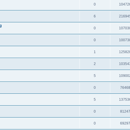
0
10472
6
21694
g
0
10703
0
10073
1
12582
2
10354
5
10900
0
7646
5
13753
0
8124
0
6929