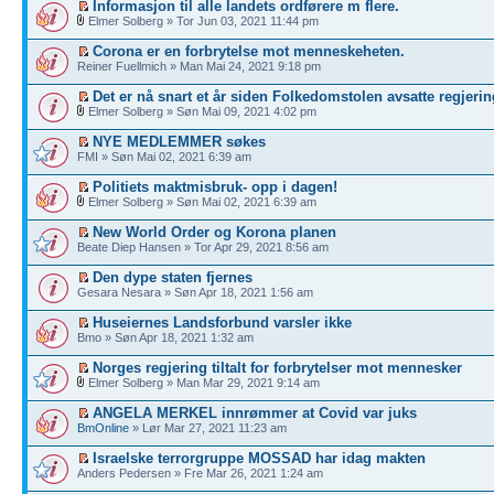
Informasjon til alle landets ordførere m flere.
Elmer Solberg » Tor Jun 03, 2021 11:44 pm
Corona er en forbrytelse mot menneskeheten.
Reiner Fuellmich » Man Mai 24, 2021 9:18 pm
Det er nå snart et år siden Folkedomstolen avsatte regjerin
Elmer Solberg » Søn Mai 09, 2021 4:02 pm
NYE MEDLEMMER søkes
FMI » Søn Mai 02, 2021 6:39 am
Politiets maktmisbruk- opp i dagen!
Elmer Solberg » Søn Mai 02, 2021 6:39 am
New World Order og Korona planen
Beate Diep Hansen » Tor Apr 29, 2021 8:56 am
Den dype staten fjernes
Gesara Nesara » Søn Apr 18, 2021 1:56 am
Huseiernes Landsforbund varsler ikke
Bmo » Søn Apr 18, 2021 1:32 am
Norges regjering tiltalt for forbrytelser mot mennesker
Elmer Solberg » Man Mar 29, 2021 9:14 am
ANGELA MERKEL innrømmer at Covid var juks
BmOnline
» Lør Mar 27, 2021 11:23 am
Israelske terrorgruppe MOSSAD har idag makten
Anders Pedersen » Fre Mar 26, 2021 1:24 am