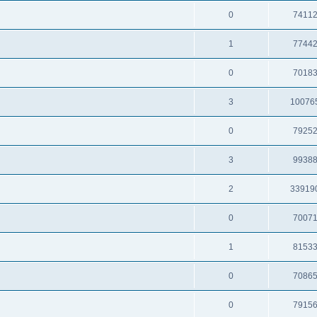
0
7411
1
7744
0
7018
3
10076
0
7925
3
9938
2
33919
0
7007
1
8153
0
7086
0
7915