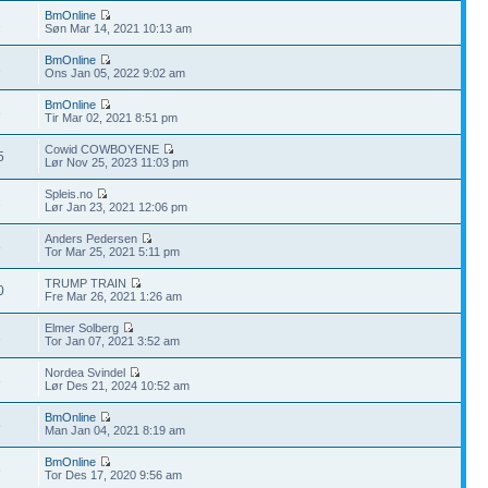
BmOnline
2
Søn Mar 14, 2021 10:13 am
BmOnline
2
Ons Jan 05, 2022 9:02 am
BmOnline
3
Tir Mar 02, 2021 8:51 pm
Cowid COWBOYENE
5
Lør Nov 25, 2023 11:03 pm
Spleis.no
2
Lør Jan 23, 2021 12:06 pm
Anders Pedersen
8
Tor Mar 25, 2021 5:11 pm
TRUMP TRAIN
0
Fre Mar 26, 2021 1:26 am
Elmer Solberg
1
Tor Jan 07, 2021 3:52 am
Nordea Svindel
3
Lør Des 21, 2024 10:52 am
BmOnline
5
Man Jan 04, 2021 8:19 am
BmOnline
6
Tor Des 17, 2020 9:56 am