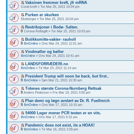
Vaksinen fremmer kreft, jfr mRNA
Covid kreft » Tor Mar 25, 2021 10:04 pm
Purken er skurken
Ekeberget » Tor Mar 25, 2021 10:04 pm
Restriksjoner i Bodø- Salten.
Corona Rottegift » Tor Mar 25, 2021 10:03 pm
Butikksmitte-vakter- rauholl
BmOnline
» Ons Mar 24, 2021 11:01 am
Vindmøller og bøller
BmOnline
» Ons Mar 24, 2021 10:41 am
LANDSFORRÆDERI.no
BmOnline
» Tir Mar 23, 2021 11:14 am
President Trump will soon be back, but first..
BmOnline
» Søn Mar 21, 2021 10:30 am
Tidenes største Corona-Nurnberg Rettsak
Anders Pedersen » Fre Mar 19, 2021 3:00 pm
Plan demi og løgn avslørt av Dr. R. Fuellmich
BmOnline
» Ons Mar 17, 2021 10:15 am
54000 Leger mener PCR testen er en vits.
BmOnline
» Ons Mar 17, 2021 6:32 am
Pandemic does not exist, its a HOAX!
BmOnline
» Tir Mar 16, 2021 2:09 pm