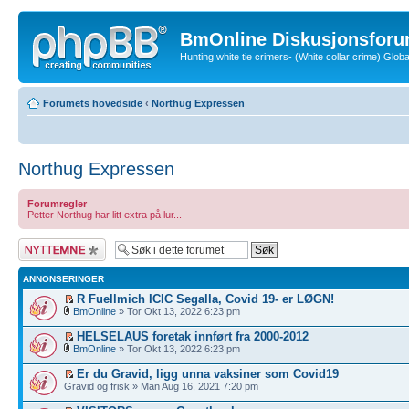
BmOnline Diskusjonsforu
Hunting white tie crimers- (White collar crime) Glo
Forumets hovedside
‹
Northug Expressen
Northug Expressen
Forumregler
Petter Northug har litt extra på lur...
Legg inn et nytt
emne
ANNONSERINGER
R Fuellmich ICIC Segalla, Covid 19- er LØGN!
BmOnline
» Tor Okt 13, 2022 6:23 pm
HELSELAUS foretak innført fra 2000-2012
BmOnline
» Tor Okt 13, 2022 6:23 pm
Er du Gravid, ligg unna vaksiner som Covid19
Gravid og frisk » Man Aug 16, 2021 7:20 pm