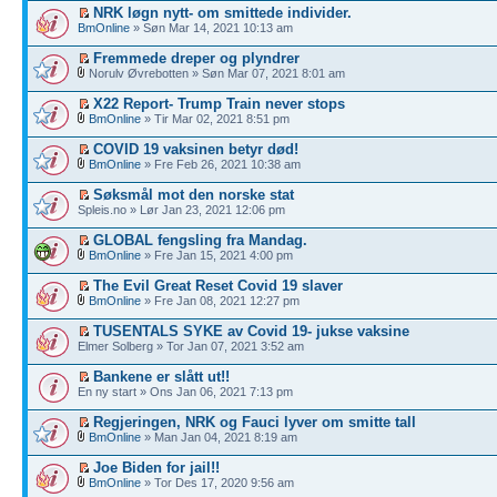
NRK løgn nytt- om smittede individer.
BmOnline
» Søn Mar 14, 2021 10:13 am
Fremmede dreper og plyndrer
Norulv Øvrebotten » Søn Mar 07, 2021 8:01 am
X22 Report- Trump Train never stops
BmOnline
» Tir Mar 02, 2021 8:51 pm
COVID 19 vaksinen betyr død!
BmOnline
» Fre Feb 26, 2021 10:38 am
Søksmål mot den norske stat
Spleis.no » Lør Jan 23, 2021 12:06 pm
GLOBAL fengsling fra Mandag.
BmOnline
» Fre Jan 15, 2021 4:00 pm
The Evil Great Reset Covid 19 slaver
BmOnline
» Fre Jan 08, 2021 12:27 pm
TUSENTALS SYKE av Covid 19- jukse vaksine
Elmer Solberg » Tor Jan 07, 2021 3:52 am
Bankene er slått ut!!
En ny start » Ons Jan 06, 2021 7:13 pm
Regjeringen, NRK og Fauci lyver om smitte tall
BmOnline
» Man Jan 04, 2021 8:19 am
Joe Biden for jail!!
BmOnline
» Tor Des 17, 2020 9:56 am