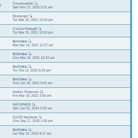
Forumsadmin
0
Søn Nov 27, 2022 9:31 am
Ekeberget
4
Tor Mar 25, 2021 10:04 pm
Corona Rottegift
7
Tor Mar 25, 2021 10:03 pm
BmOnline
3
Man Apr 19, 2021 11:57 am
BmOnline
3
Ons Mar 24, 2021 10:43 am
BmOnline
6
Tor Okt 13, 2022 6:25 pm
BmOnline
9
Ons Jun 30, 2021 9:02 am
Anders Pedersen
0
Fre Mar 19, 2021 3:00 pm
INFORMER
1
Søn Jun 02, 2024 3:33 am
Fj1200 fakebook
7
Ons Sep 17, 2025 1:50 pm
BmOnline
0
Lør Mar 22, 2025 8:27 am