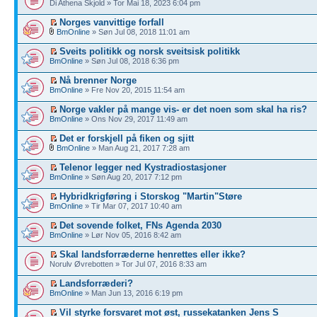
Di Athena Skjold » Tor Mai 18, 2023 6:04 pm
Norges vanvittige forfall
BmOnline
» Søn Jul 08, 2018 11:01 am
Sveits politikk og norsk sveitsisk politikk
BmOnline
» Søn Jul 08, 2018 6:36 pm
Nå brenner Norge
BmOnline
» Fre Nov 20, 2015 11:54 am
Norge vakler på mange vis- er det noen som skal ha ris?
BmOnline
» Ons Nov 29, 2017 11:49 am
Det er forskjell på fiken og sjitt
BmOnline
» Man Aug 21, 2017 7:28 am
Telenor legger ned Kystradiostasjoner
BmOnline
» Søn Aug 20, 2017 7:12 pm
Hybridkrigføring i Storskog "Martin"Støre
BmOnline
» Tir Mar 07, 2017 10:40 am
Det sovende folket, FNs Agenda 2030
BmOnline
» Lør Nov 05, 2016 8:42 am
Skal landsforræderne henrettes eller ikke?
Norulv Øvrebotten » Tor Jul 07, 2016 8:33 am
Landsforræderi?
BmOnline
» Man Jun 13, 2016 6:19 pm
Vil styrke forsvaret mot øst, russekatanken Jens S