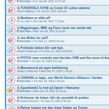
BmOnline
» Fre Jan 08, 2021 12:27 pm
TUSENTALS SYKE av Covid 19- jukse vaksine
Elmer Solberg » Tor Jan 07, 2021 3:52 am
Bankene er slått ut!!
En ny start » Ons Jan 06, 2021 7:13 pm
Regjeringen, NRK og Fauci lyver om smitte tall
BmOnline
» Man Jan 04, 2021 8:19 am
Joe Biden for jail!!
BmOnline
» Tor Des 17, 2020 9:56 am
Politiske ledere blir satt fast.
Anders Pedersen » Fre Des 11, 2020 10:20 pm
POTUS now controls and decides CNN and the most of th
BmOnline
» Tor Des 10, 2020 8:31 am
Massemord på egen befolkning
Anders Pedersen » Man Des 07, 2020 1:43 pm
CORONA er løgn, sier World Doctors Alliance i Verden
BmOnline
» Tor Nov 26, 2020 2:42 pm
Sparebank1 la ned på Opeid i Hamarøy
BmOnline
» Man Okt 19, 2020 11:03 am
Kritiserer du Islam- blir du anmeldt til purken
Garfors Amund » Tor Sep 24, 2020 5:44 am
Rainer Irgang om den dype Staten og Trump