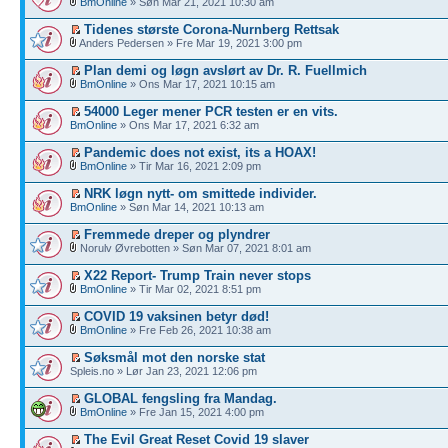
BmOnline
» Søn Mar 21, 2021 10:30 am
Tidenes største Corona-Nurnberg Rettsak
Anders Pedersen » Fre Mar 19, 2021 3:00 pm
Plan demi og løgn avslørt av Dr. R. Fuellmich
BmOnline
» Ons Mar 17, 2021 10:15 am
54000 Leger mener PCR testen er en vits.
BmOnline
» Ons Mar 17, 2021 6:32 am
Pandemic does not exist, its a HOAX!
BmOnline
» Tir Mar 16, 2021 2:09 pm
NRK løgn nytt- om smittede individer.
BmOnline
» Søn Mar 14, 2021 10:13 am
Fremmede dreper og plyndrer
Norulv Øvrebotten » Søn Mar 07, 2021 8:01 am
X22 Report- Trump Train never stops
BmOnline
» Tir Mar 02, 2021 8:51 pm
COVID 19 vaksinen betyr død!
BmOnline
» Fre Feb 26, 2021 10:38 am
Søksmål mot den norske stat
Spleis.no » Lør Jan 23, 2021 12:06 pm
GLOBAL fengsling fra Mandag.
BmOnline
» Fre Jan 15, 2021 4:00 pm
The Evil Great Reset Covid 19 slaver