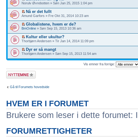
Norulv Øvrebotten » Søn Jan 25, 2015 1:04 pm
Nå er det fullt
Amund Garfors » Fre Okt 31, 2014 10:23 am
Globalistene, hvem er de?
BmOnline
» Søn Sep 15, 2013 10:36 am
Kultur eller ukultur?
Thorbjørn Andersen » Tir Jan 14, 2014 11:09 pm
Dyr er så mangt
Thorbjørn Andersen » Søn Sep 15, 2013 11:54 am
Vis emner fra forrige:
Legg inn et nytt
emne
Gå til Forumets hovedside
HVEM ER I FORUMET
Brukere som leser i dette forumet: 
FORUMRETTIGHETER