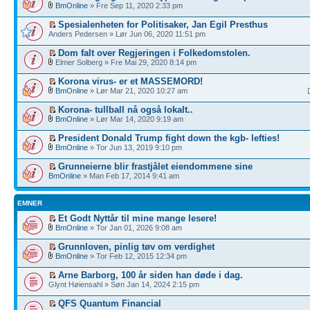
BmOnline
» Fre Sep 11, 2020 2:33 pm
Spesialenheten for Politisaker, Jan Egil Presthus
Anders Pedersen » Lør Jun 06, 2020 11:51 pm
Dom falt over Regjeringen i Folkedomstolen.
Elmer Solberg » Fre Mai 29, 2020 8:14 pm
Korona virus- er et MASSEMORD!
BmOnline
» Lør Mar 21, 2020 10:27 am
Korona- tullball nå også lokalt..
BmOnline
» Lør Mar 14, 2020 9:19 am
President Donald Trump fight down the kgb- lefties!
BmOnline
» Tor Jun 13, 2019 9:10 pm
Grunneierne blir frastjålet eiendommene sine
BmOnline
» Man Feb 17, 2014 9:41 am
EMNER
Et Godt Nyttår til mine mange lesere!
BmOnline
» Tor Jan 01, 2026 9:08 am
Grunnloven, pinlig tøv om verdighet
BmOnline
» Tor Feb 12, 2015 12:34 pm
Arne Barborg, 100 år siden han døde i dag.
Glynt Høiensahl » Søn Jan 14, 2024 2:15 pm
QFS Quantum Financial