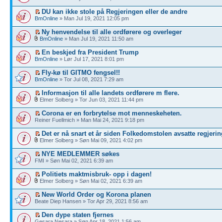
DU kan ikke stole på Regjeringen eller de andre
BmOnline
» Man Jul 19, 2021 12:05 pm
Ny henvendelse til alle ordførere og overleger
BmOnline
» Man Jul 19, 2021 11:50 am
En beskjed fra President Trump
BmOnline
» Lør Jul 17, 2021 8:01 pm
Fly-kø til GITMO fengsel!!
BmOnline
» Tor Jul 08, 2021 7:29 am
Informasjon til alle landets ordførere m flere.
Elmer Solberg » Tor Jun 03, 2021 11:44 pm
Corona er en forbrytelse mot menneskeheten.
Reiner Fuellmich » Man Mai 24, 2021 9:18 pm
Det er nå snart et år siden Folkedomstolen avsatte regjerin
Elmer Solberg » Søn Mai 09, 2021 4:02 pm
NYE MEDLEMMER søkes
FMI » Søn Mai 02, 2021 6:39 am
Politiets maktmisbruk- opp i dagen!
Elmer Solberg » Søn Mai 02, 2021 6:39 am
New World Order og Korona planen
Beate Diep Hansen » Tor Apr 29, 2021 8:56 am
Den dype staten fjernes
Gesara Nesara » Søn Apr 18, 2021 1:56 am