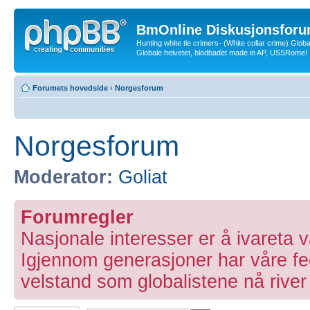
BmOnline Diskusjonsforu
Hunting white tie crimers- (White collar crime) Glob
Globale helvetet, blodbadet made in AP, USSRome!
Forumets hovedside
‹
Norgesforum
Norgesforum
Moderator:
Goliat
Forumregler
Nasjonale interesser er å ivareta v
Igjennom generasjoner har våre fe
velstand som globalistene nå river