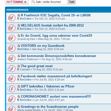
Legg inn et nytt
emne
ANNONSERINGER
R Fuellmich ICIC Segalla, Covid 19- er LØGN!
BmOnline
» Tor Okt 13, 2022 6:23 pm
HELSELAUS foretak innført fra 2000-2012
BmOnline
» Tor Okt 13, 2022 6:23 pm
Er du Gravid, ligg unna vaksiner som Covid19
Gravid og frisk » Man Aug 16, 2021 7:20 pm
VISITORS on my Guestbook
BmOnline
» Søn Aug 15, 2021 9:44 am
Det kommende Dimensjonsskiftets konsekvenser
Anders Pedersen » Tor Aug 12, 2021 4:00 am
The good great reset
Camelot » Tir Aug 10, 2021 9:31 pm
Facebook støtter massemord på befolkningen!
BmOnline
» Fre Jul 30, 2021 8:28 am
GIFT bekreftes i Vaksinen av Pfizer
BmOnline
» Tor Jul 29, 2021 2:11 pm
CORONASHOWET avslørt som massemord!!!!
BmOnline
» Lør Jul 24, 2021 4:57 pm
Greetings to the Scandinavian people
Maria Isabel Moddy » Tir Jul 20, 2021 7:29 am