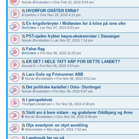
Norulv Øvrebotten » Ons Feb 10, 2016 8:04 am
HVORFOR GRÅTER ERNA?
A Garfors » Ons Nov 18, 2015 4:12 pm
En krigsforbryter i Midtøsten for å hilse på sine ofre
BmOnline
» Lør Nov 07, 2015 8:52 pm
PST-sjefen frykter høyre-ekstremister i Stavanger
Norulv Øvrebotten » Lør Nov 07, 2015 7:14 pm
False flag
BmOnline
» Fre Nov 06, 2015 11:02 pm
ER DET I HELE TATT HÅP FOR DETTE LANDET?
Amund G » Fre Nov 06, 2015 2:54 pm
Lars Gule og Frimureren ABB
Norulv Øvrebotten » Fre Nov 06, 2015 8:52 am
Det politiske kartellet i Oslo- Stortinget
Norulv Øvrebotten » Fre Nov 06, 2015 8:47 am
I perspektivet.
Thorbjørn Andersen » Tor Nov 05, 2015 4:38 pm
Stolt arv å bere vidare - eg gratulerer Oddbjørg og Arne
Norulv Øvrebotten » Ons Nov 04, 2015 8:46 pm
Olje eventyret- en styrt avvikling
Informanten » Man Aug 24, 2015 7:52 am
Landssvik før og nå