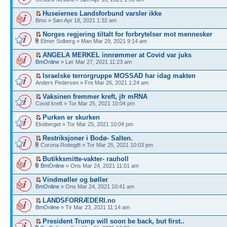
Huseiernes Landsforbund varsler ikke
Bmo » Søn Apr 18, 2021 1:32 am
Norges regjering tiltalt for forbrytelser mot mennesker
Elmer Solberg » Man Mar 29, 2021 9:14 am
ANGELA MERKEL innrømmer at Covid var juks
BmOnline
» Lør Mar 27, 2021 11:23 am
Israelske terrorgruppe MOSSAD har idag makten
Anders Pedersen » Fre Mar 26, 2021 1:24 am
Vaksinen fremmer kreft, jfr mRNA
Covid kreft » Tor Mar 25, 2021 10:04 pm
Purken er skurken
Ekeberget » Tor Mar 25, 2021 10:04 pm
Restriksjoner i Bodø- Salten.
Corona Rottegift » Tor Mar 25, 2021 10:03 pm
Butikksmitte-vakter- rauholl
BmOnline
» Ons Mar 24, 2021 11:01 am
Vindmøller og bøller
BmOnline
» Ons Mar 24, 2021 10:41 am
LANDSFORRÆDERI.no
BmOnline
» Tir Mar 23, 2021 11:14 am
President Trump will soon be back, but first..