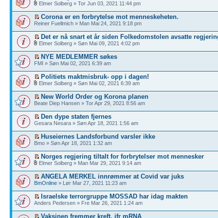
Elmer Solberg » Tor Jun 03, 2021 11:44 pm
Corona er en forbrytelse mot menneskeheten.
Reiner Fuellmich » Man Mai 24, 2021 9:18 pm
Det er nå snart et år siden Folkedomstolen avsatte regjerin
Elmer Solberg » Søn Mai 09, 2021 4:02 pm
NYE MEDLEMMER søkes
FMI » Søn Mai 02, 2021 6:39 am
Politiets maktmisbruk- opp i dagen!
Elmer Solberg » Søn Mai 02, 2021 6:39 am
New World Order og Korona planen
Beate Diep Hansen » Tor Apr 29, 2021 8:56 am
Den dype staten fjernes
Gesara Nesara » Søn Apr 18, 2021 1:56 am
Huseiernes Landsforbund varsler ikke
Bmo » Søn Apr 18, 2021 1:32 am
Norges regjering tiltalt for forbrytelser mot mennesker
Elmer Solberg » Man Mar 29, 2021 9:14 am
ANGELA MERKEL innrømmer at Covid var juks
BmOnline
» Lør Mar 27, 2021 11:23 am
Israelske terrorgruppe MOSSAD har idag makten
Anders Pedersen » Fre Mar 26, 2021 1:24 am
Vaksinen fremmer kreft, jfr mRNA