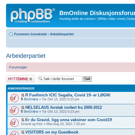
BmOnline Diskusjonsforu
Hunting white tie crimers- (White collar crime) Glo
Forumets hovedside
‹
Arbeiderpartiet
Arbeiderpartiet
Forumregler
Legg inn et nytt
emne
ANNONSERINGER
R Fuellmich ICIC Segalla, Covid 19- er LØGN!
BmOnline
» Tor Okt 13, 2022 6:23 pm
HELSELAUS foretak innført fra 2000-2012
BmOnline
» Tor Okt 13, 2022 6:23 pm
Er du Gravid, ligg unna vaksiner som Covid19
Gravid og frisk » Man Aug 16, 2021 7:20 pm
VISITORS on my Guestbook