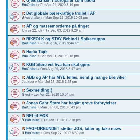
Gjeldskrisen i Europa er som ebola
BmOnline
» Fre Apr 24, 2020 3:19 pm
Det globale bærekraftige trollet i AP
Auschalten » Man Sep 23, 2019 10:05 pm
AP og massemorderne på tinget
Utøya 22. juli » Tir Sep 03, 2019 9:29 am
RIKFOLK og STAY Behind i Spikersuppa
BmOnline
» Fre Aug 16, 2019 9:44 am
Hadia Tajik
BmOnline
» Lør Mai 11, 2019 9:18 pm
KGB Støre vet hva han skal gjøre
BmOnline
» Ons Aug 29, 2018 8:47 am
ABB og AP har MYE felles, nemlig mange Breiviker
Jackpot » Man Jul 23, 2018 1:25 pm
Sexmelding:(
Gjest » Lør Apr 21, 2018 10:54 pm
Jonas Gahr Støre har begått grove forbrytelser
BmOnline
» Man Jan 08, 2018 8:43 pm
NEI til EØS
BmOnline
» Tir Jan 11, 2011 2:18 pm
FAGFORBUNDET støtter JGS, latter og fake news
BmOnline
» Ons Sep 27, 2017 6:59 am