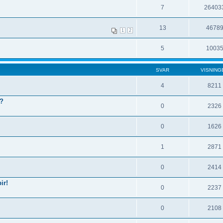
7
26403
13
4678
1
2
5
1003
SVAR
VISNING
4
8211
?
0
2326
0
1626
1
2871
0
2414
ir!
0
2237
0
2108