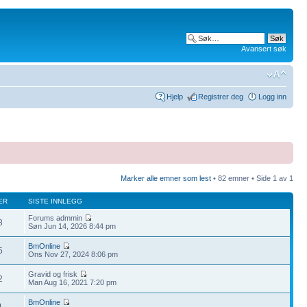
Avansert søk
Hjelp
Registrer deg
Logg inn
Marker alle emner som lest
• 82 emner • Side
1
av
1
ER
SISTE INNLEGG
Forums admmin
8
Søn Jun 14, 2026 8:44 pm
BmOnline
5
Ons Nov 27, 2024 8:06 pm
Gravid og frisk
2
Man Aug 16, 2021 7:20 pm
BmOnline
1