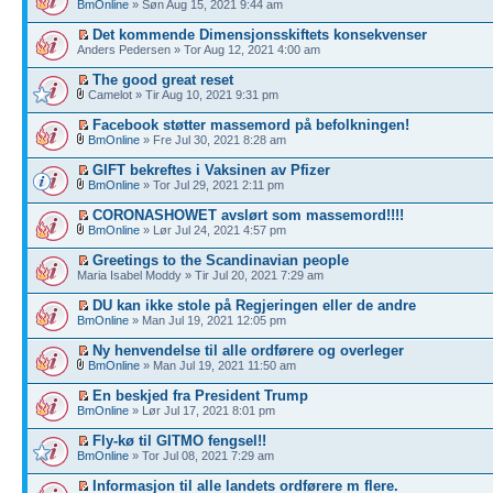
BmOnline
» Søn Aug 15, 2021 9:44 am
Det kommende Dimensjonsskiftets konsekvenser
Anders Pedersen » Tor Aug 12, 2021 4:00 am
The good great reset
Camelot » Tir Aug 10, 2021 9:31 pm
Facebook støtter massemord på befolkningen!
BmOnline
» Fre Jul 30, 2021 8:28 am
GIFT bekreftes i Vaksinen av Pfizer
BmOnline
» Tor Jul 29, 2021 2:11 pm
CORONASHOWET avslørt som massemord!!!!
BmOnline
» Lør Jul 24, 2021 4:57 pm
Greetings to the Scandinavian people
Maria Isabel Moddy » Tir Jul 20, 2021 7:29 am
DU kan ikke stole på Regjeringen eller de andre
BmOnline
» Man Jul 19, 2021 12:05 pm
Ny henvendelse til alle ordførere og overleger
BmOnline
» Man Jul 19, 2021 11:50 am
En beskjed fra President Trump
BmOnline
» Lør Jul 17, 2021 8:01 pm
Fly-kø til GITMO fengsel!!
BmOnline
» Tor Jul 08, 2021 7:29 am
Informasjon til alle landets ordførere m flere.