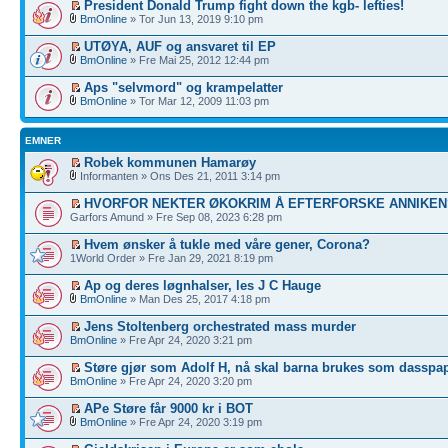
President Donald Trump fight down the kgb- lefties!
BmOnline
» Tor Jun 13, 2019 9:10 pm
UTØYA, AUF og ansvaret til EP
BmOnline
» Fre Mai 25, 2012 12:44 pm
Aps "selvmord" og krampelatter
BmOnline
» Tor Mar 12, 2009 11:03 pm
EMNER
Robek kommunen Hamarøy
Informanten » Ons Des 21, 2011 3:14 pm
HVORFOR NEKTER ØKOKRIM Å EFTERFORSKE ANNIKEN
Garfors Amund » Fre Sep 08, 2023 6:28 pm
Hvem ønsker å tukle med våre gener, Corona?
1World Order » Fre Jan 29, 2021 8:19 pm
Ap og deres løgnhalser, les J C Hauge
BmOnline
» Man Des 25, 2017 4:18 pm
Jens Stoltenberg orchestrated mass murder
BmOnline
» Fre Apr 24, 2020 3:21 pm
Støre gjør som Adolf H, nå skal barna brukes som dasspap
BmOnline
» Fre Apr 24, 2020 3:20 pm
APe Støre får 9000 kr i BOT
BmOnline
» Fre Apr 24, 2020 3:19 pm