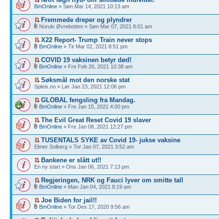
BmOnline
» Søn Mar 14, 2021 10:13 am
Fremmede dreper og plyndrer
Norulv Øvrebotten » Søn Mar 07, 2021 8:01 am
X22 Report- Trump Train never stops
BmOnline
» Tir Mar 02, 2021 8:51 pm
COVID 19 vaksinen betyr død!
BmOnline
» Fre Feb 26, 2021 10:38 am
Søksmål mot den norske stat
Spleis.no » Lør Jan 23, 2021 12:06 pm
GLOBAL fengsling fra Mandag.
BmOnline
» Fre Jan 15, 2021 4:00 pm
The Evil Great Reset Covid 19 slaver
BmOnline
» Fre Jan 08, 2021 12:27 pm
TUSENTALS SYKE av Covid 19- jukse vaksine
Elmer Solberg » Tor Jan 07, 2021 3:52 am
Bankene er slått ut!!
En ny start » Ons Jan 06, 2021 7:13 pm
Regjeringen, NRK og Fauci lyver om smitte tall
BmOnline
» Man Jan 04, 2021 8:19 am
Joe Biden for jail!!
BmOnline
» Tor Des 17, 2020 9:56 am