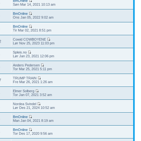
BmOnline
4
Søn Mar 14, 2021 10:13 am
BmOnline
5
Ons Jan 05, 2022 9:02 am
BmOnline
3
Tir Mar 02, 2021 8:51 pm
Cowid COWBOYENE
2
Lør Nov 25, 2023 11:03 pm
Spleis.no
5
Lør Jan 23, 2021 12:06 pm
Anders Pedersen
9
Tor Mar 25, 2021 5:11 pm
TRUMP TRAIN
7
Fre Mar 26, 2021 1:26 am
Elmer Solberg
5
Tor Jan 07, 2021 3:52 am
Nordea Svindel
2
Lør Des 21, 2024 10:52 am
BmOnline
5
Man Jan 04, 2021 8:19 am
BmOnline
4
Tor Des 17, 2020 9:56 am