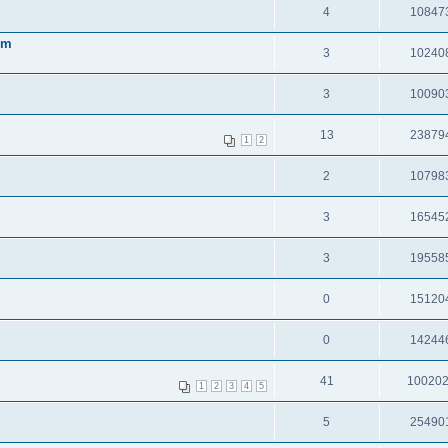
4
10847
em
3
10240
3
10090
13
23879
1
2
2
10798
3
16545
3
19558
0
15120
0
14244
41
10020
1
2
3
4
5
5
25490