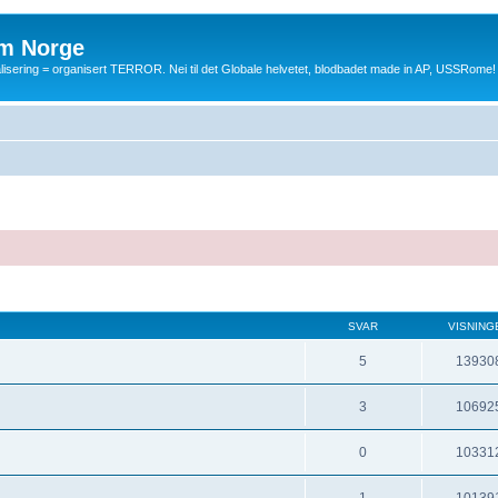
m Norge
balisering = organisert TERROR. Nei til det Globale helvetet, blodbadet made in AP, USSRome!
SVAR
VISNING
5
13930
3
10692
0
10331
1
10139