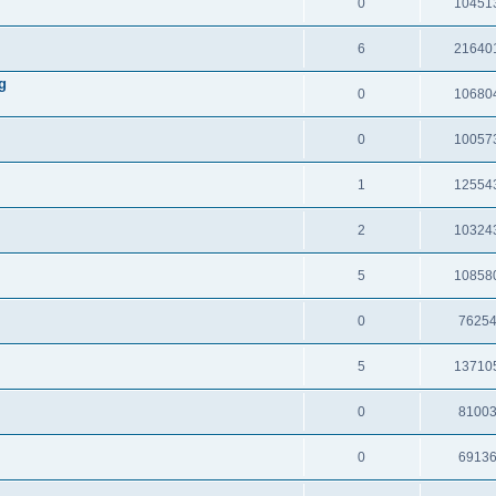
0
10451
6
21640
g
0
10680
0
10057
1
12554
2
10324
5
10858
0
7625
5
13710
0
8100
0
6913