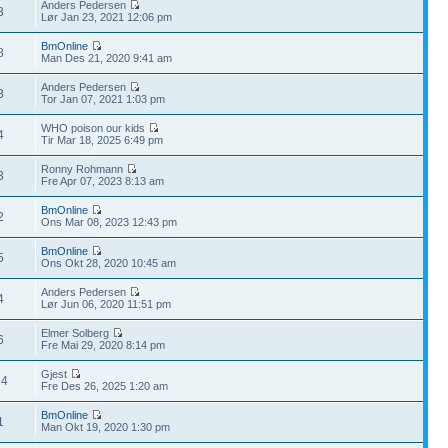
Anders Pedersen
3
Lør Jan 23, 2021 12:06 pm
BmOnline
8
Man Des 21, 2020 9:41 am
Anders Pedersen
3
Tor Jan 07, 2021 1:03 pm
WHO poison our kids
4
Tir Mar 18, 2025 6:49 pm
Ronny Rohmann
3
Fre Apr 07, 2023 8:13 am
BmOnline
2
Ons Mar 08, 2023 12:43 pm
BmOnline
5
Ons Okt 28, 2020 10:45 am
Anders Pedersen
4
Lør Jun 06, 2020 11:51 pm
Elmer Solberg
6
Fre Mai 29, 2020 8:14 pm
Gjest
24
Fre Des 26, 2025 1:20 am
BmOnline
1
Man Okt 19, 2020 1:30 pm