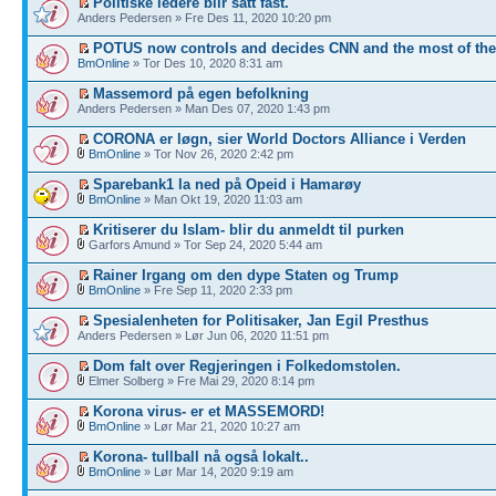
Politiske ledere blir satt fast.
Anders Pedersen » Fre Des 11, 2020 10:20 pm
POTUS now controls and decides CNN and the most of th
BmOnline
» Tor Des 10, 2020 8:31 am
Massemord på egen befolkning
Anders Pedersen » Man Des 07, 2020 1:43 pm
CORONA er løgn, sier World Doctors Alliance i Verden
BmOnline
» Tor Nov 26, 2020 2:42 pm
Sparebank1 la ned på Opeid i Hamarøy
BmOnline
» Man Okt 19, 2020 11:03 am
Kritiserer du Islam- blir du anmeldt til purken
Garfors Amund » Tor Sep 24, 2020 5:44 am
Rainer Irgang om den dype Staten og Trump
BmOnline
» Fre Sep 11, 2020 2:33 pm
Spesialenheten for Politisaker, Jan Egil Presthus
Anders Pedersen » Lør Jun 06, 2020 11:51 pm
Dom falt over Regjeringen i Folkedomstolen.
Elmer Solberg » Fre Mai 29, 2020 8:14 pm
Korona virus- er et MASSEMORD!
BmOnline
» Lør Mar 21, 2020 10:27 am
Korona- tullball nå også lokalt..
BmOnline
» Lør Mar 14, 2020 9:19 am