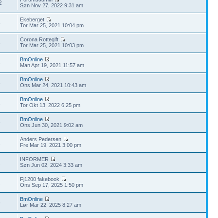
2
Søn Nov 27, 2022 9:31 am
Ekeberget
8
Tor Mar 25, 2021 10:04 pm
Corona Rottegift
3
Tor Mar 25, 2021 10:03 pm
BmOnline
6
Man Apr 19, 2021 11:57 am
BmOnline
3
Ons Mar 24, 2021 10:43 am
BmOnline
2
Tor Okt 13, 2022 6:25 pm
BmOnline
9
Ons Jun 30, 2021 9:02 am
Anders Pedersen
1
Fre Mar 19, 2021 3:00 pm
INFORMER
2
Søn Jun 02, 2024 3:33 am
Fj1200 fakebook
2
Ons Sep 17, 2025 1:50 pm
BmOnline
5
Lør Mar 22, 2025 8:27 am