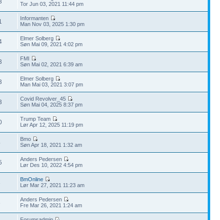
3
Tor Jun 03, 2021 11:44 pm
Informanten
1
Man Nov 03, 2025 1:30 pm
Elmer Solberg
4
Søn Mai 09, 2021 4:02 pm
FMI
3
Søn Mai 02, 2021 6:39 am
Elmer Solberg
3
Man Mai 03, 2021 3:07 pm
Covid Revolver_45
3
Søn Mai 04, 2025 8:37 pm
Trump Team
0
Lør Apr 12, 2025 11:19 pm
Bmo
4
Søn Apr 18, 2021 1:32 am
Anders Pedersen
5
Lør Des 10, 2022 4:54 pm
BmOnline
3
Lør Mar 27, 2021 11:23 am
Anders Pedersen
6
Fre Mar 26, 2021 1:24 am
Forumsadmin