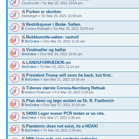
Covid kreft » Tor Mar 25, 2021 10:04 pm
Purken er skurken
Ekeberget » Tor Mar 25, 2021 10:04 pm
Restriksjoner i Bodø- Salten.
Corona Rottegift » Tor Mar 25, 2021 10:03 pm
Butikksmitte-vakter- rauholl
BmOnline
» Ons Mar 24, 2021 11:01 am
Vindmøller og bøller
BmOnline
» Ons Mar 24, 2021 10:41 am
LANDSFORRÆDERI.no
BmOnline
» Tir Mar 23, 2021 11:14 am
President Trump will soon be back, but first..
BmOnline
» Søn Mar 21, 2021 10:30 am
Tidenes største Corona-Nurnberg Rettsak
Anders Pedersen » Fre Mar 19, 2021 3:00 pm
Plan demi og løgn avslørt av Dr. R. Fuellmich
BmOnline
» Ons Mar 17, 2021 10:15 am
54000 Leger mener PCR testen er en vits.
BmOnline
» Ons Mar 17, 2021 6:32 am
Pandemic does not exist, its a HOAX!
BmOnline
» Tir Mar 16, 2021 2:09 pm
NRK løgn nytt- om smittede individer.