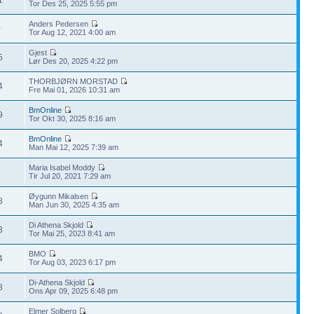
Tor Des 25, 2025 5:55 pm
Anders Pedersen
0
Tor Aug 12, 2021 4:00 am
Gjest
5
Lør Des 20, 2025 4:22 pm
THORBJØRN MORSTAD
4
Fre Mai 01, 2026 10:31 am
BmOnline
9
Tor Okt 30, 2025 8:16 am
BmOnline
4
Man Mai 12, 2025 7:39 am
Maria Isabel Moddy
7
Tir Jul 20, 2021 7:29 am
Øygunn Mikalsen
8
Man Jun 30, 2025 4:35 am
Di Athena Skjold
3
Tor Mai 25, 2023 8:41 am
BMO
4
Tor Aug 03, 2023 6:17 pm
Di-Athena Skjold
8
Ons Apr 09, 2025 6:48 pm
Elmer Solberg