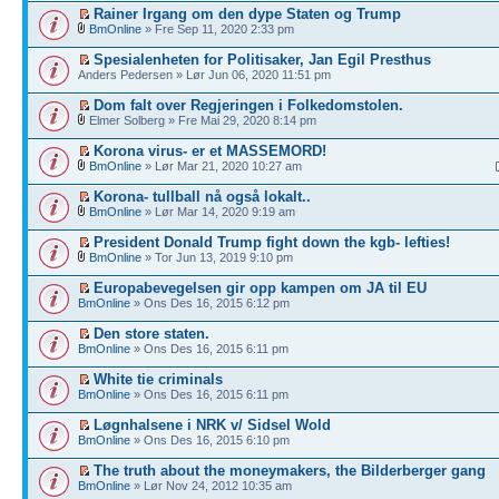
Rainer Irgang om den dype Staten og Trump
BmOnline
» Fre Sep 11, 2020 2:33 pm
Spesialenheten for Politisaker, Jan Egil Presthus
Anders Pedersen » Lør Jun 06, 2020 11:51 pm
Dom falt over Regjeringen i Folkedomstolen.
Elmer Solberg » Fre Mai 29, 2020 8:14 pm
Korona virus- er et MASSEMORD!
BmOnline
» Lør Mar 21, 2020 10:27 am
Korona- tullball nå også lokalt..
BmOnline
» Lør Mar 14, 2020 9:19 am
President Donald Trump fight down the kgb- lefties!
BmOnline
» Tor Jun 13, 2019 9:10 pm
Europabevegelsen gir opp kampen om JA til EU
BmOnline
» Ons Des 16, 2015 6:12 pm
Den store staten.
BmOnline
» Ons Des 16, 2015 6:11 pm
White tie criminals
BmOnline
» Ons Des 16, 2015 6:11 pm
Løgnhalsene i NRK v/ Sidsel Wold
BmOnline
» Ons Des 16, 2015 6:10 pm
The truth about the moneymakers, the Bilderberger gang
BmOnline
» Lør Nov 24, 2012 10:35 am