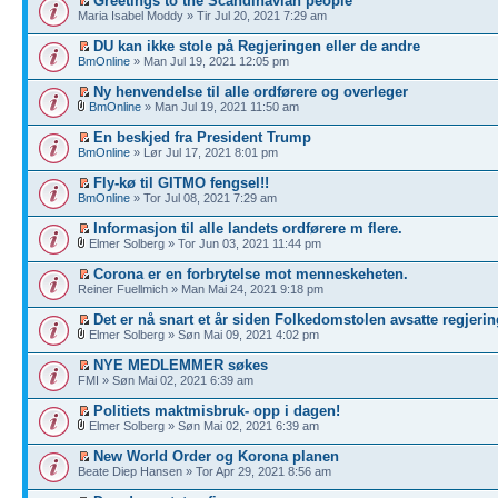
Greetings to the Scandinavian people
Maria Isabel Moddy » Tir Jul 20, 2021 7:29 am
DU kan ikke stole på Regjeringen eller de andre
BmOnline
» Man Jul 19, 2021 12:05 pm
Ny henvendelse til alle ordførere og overleger
BmOnline
» Man Jul 19, 2021 11:50 am
En beskjed fra President Trump
BmOnline
» Lør Jul 17, 2021 8:01 pm
Fly-kø til GITMO fengsel!!
BmOnline
» Tor Jul 08, 2021 7:29 am
Informasjon til alle landets ordførere m flere.
Elmer Solberg » Tor Jun 03, 2021 11:44 pm
Corona er en forbrytelse mot menneskeheten.
Reiner Fuellmich » Man Mai 24, 2021 9:18 pm
Det er nå snart et år siden Folkedomstolen avsatte regjerin
Elmer Solberg » Søn Mai 09, 2021 4:02 pm
NYE MEDLEMMER søkes
FMI » Søn Mai 02, 2021 6:39 am
Politiets maktmisbruk- opp i dagen!
Elmer Solberg » Søn Mai 02, 2021 6:39 am
New World Order og Korona planen
Beate Diep Hansen » Tor Apr 29, 2021 8:56 am