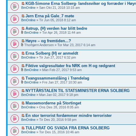
KGB-Simone Erna Solberg- landssviker og forræder i Høy
BmOnline
» Søn Okt 21, 2018 10:15 am
Jern Erna på Gale_7 møte
BmOnline
» Tir Jun 05, 2018 8:12 am
Astrup, (H) verden har blitt bedre
BmOnline
» Tor Apr 26, 2018 11:44 am
Høyre – og fremtiden...?
Thorbjørn Andersen » Tor Mar 23, 2017 6:14 am
Erna Solberg (H) er anmeldt
BmOnline
» Tir Jun 27, 2017 6:32 pm
Fiktive valgresultater fra NRK om H og rødgrønt
BmOnline
» Man Feb 27, 2017 9:53 am
Tvangssammenslåing i Trøndelag
BmOnline
» Fre Jan 27, 2017 10:30 am
NYTTÅRSTALEN TIL STATSMINISTER ERNA SOLBERG
BmOnline
» Man Jan 02, 2017 9:18 pm
Massemorderne på Stortinget
BmOnline
» Ons Des 28, 2016 8:05 am
En stor terrorist fordømmer mindre terrorister
BmOnline
» Tir Des 20, 2016 9:58 pm
TULLPRAT OG SVADA FRA ERNA SOLBERG
BmOnline
» Tor Des 15, 2016 10:46 am