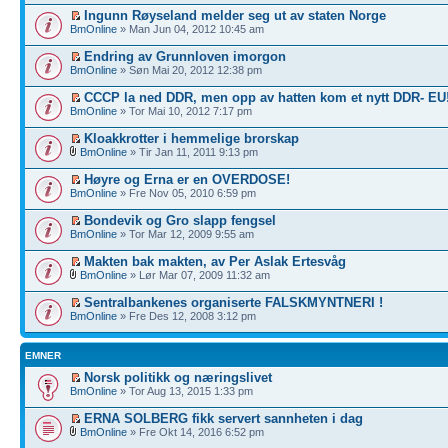
Ingunn Røyseland melder seg ut av staten Norge
BmOnline
» Man Jun 04, 2012 10:45 am
Endring av Grunnloven imorgon
BmOnline
» Søn Mai 20, 2012 12:38 pm
CCCP la ned DDR, men opp av hatten kom et nytt DDR- EU
BmOnline
» Tor Mai 10, 2012 7:17 pm
Kloakkrotter i hemmelige brorskap
BmOnline
» Tir Jan 11, 2011 9:13 pm
Høyre og Erna er en OVERDOSE!
BmOnline
» Fre Nov 05, 2010 6:59 pm
Bondevik og Gro slapp fengsel
BmOnline
» Tor Mar 12, 2009 9:55 am
Makten bak makten, av Per Aslak Ertesvåg
BmOnline
» Lør Mar 07, 2009 11:32 am
Sentralbankenes organiserte FALSKMYNTNERI !
BmOnline
» Fre Des 12, 2008 3:12 pm
EMNER
Norsk politikk og næringslivet
BmOnline
» Tor Aug 13, 2015 1:33 pm
ERNA SOLBERG fikk servert sannheten i dag
BmOnline
» Fre Okt 14, 2016 6:52 pm