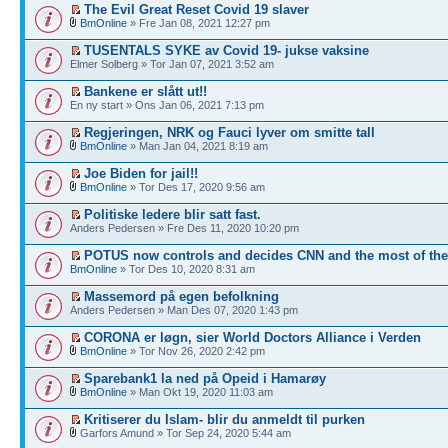
The Evil Great Reset Covid 19 slaver
BmOnline
» Fre Jan 08, 2021 12:27 pm
TUSENTALS SYKE av Covid 19- jukse vaksine
Elmer Solberg » Tor Jan 07, 2021 3:52 am
Bankene er slått ut!!
En ny start » Ons Jan 06, 2021 7:13 pm
Regjeringen, NRK og Fauci lyver om smitte tall
BmOnline
» Man Jan 04, 2021 8:19 am
Joe Biden for jail!!
BmOnline
» Tor Des 17, 2020 9:56 am
Politiske ledere blir satt fast.
Anders Pedersen » Fre Des 11, 2020 10:20 pm
POTUS now controls and decides CNN and the most of th
BmOnline
» Tor Des 10, 2020 8:31 am
Massemord på egen befolkning
Anders Pedersen » Man Des 07, 2020 1:43 pm
CORONA er løgn, sier World Doctors Alliance i Verden
BmOnline
» Tor Nov 26, 2020 2:42 pm
Sparebank1 la ned på Opeid i Hamarøy
BmOnline
» Man Okt 19, 2020 11:03 am
Kritiserer du Islam- blir du anmeldt til purken
Garfors Amund » Tor Sep 24, 2020 5:44 am