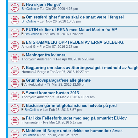
Hva skjer i Norge?
BmOnline
» Tor Okt 29, 2009 4:16 pm
Om rettferdighet finnes skal de snart være i fengsel
BmOnline
» Lør Nov 26, 2016 10:55 pm
PUTIN skifter ut ERNA med Malurt Martin fra AP
BmOnline
» Tor Des 01, 2016 11:02 am
EN SKAMMELIG OPPTREDEN AV ERNA SOLBERG.
Amund G » Fre Okt 07, 2016 2:17 pm
Meninger fra kvinner.
Thorbjørn Andersen. » Fre Apr 08, 2016 5:20 am
Begjæring om stans av Stortingsvalget i medhold av Valg
Herman J Berge » Tor Apr 07, 2016 10:27 pm
Grunnlovsparagrafene alle glemte
Anti-globalist » Tir Mar 29, 2016 12:56 pm
Svaret kommer høsten 2013.
Thorbjørn Andersen » Tir Mar 29, 2016 10:59 am
Bastesen går imot globalistenes helvete på jord
BmOnline
» Lør Feb 16, 2013 8:57 pm
Får ikke Fellesforbundet med seg på omstridt EU-lov
Informanten » Fre Mar 18, 2016 5:17 pm
Mobben til Norge under dekke av humanitær årsak
BmOnline
» Tor Feb 18, 2016 3:19 pm