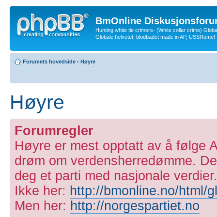
BmOnline Diskusjonsforu
Hunting white tie crimers- (White collar crime) Glob
Globale helvetet, blodbadet made in AP, USSRome!
Forumets hovedside
‹
Høyre
Høyre
Forumregler
Høyre er mest opptatt av å følge 
drøm om verdensherredømme. Derfor,
deg et parti med nasjonale verdier
Ikke her:
http://bmonline.no/html/g
Men her:
http://norgespartiet.no