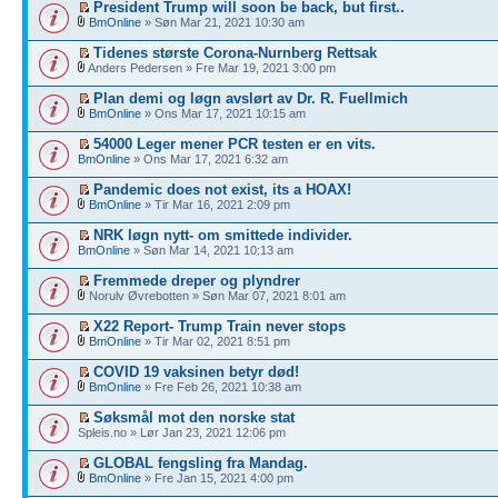
President Trump will soon be back, but first..
BmOnline
» Søn Mar 21, 2021 10:30 am
Tidenes største Corona-Nurnberg Rettsak
Anders Pedersen » Fre Mar 19, 2021 3:00 pm
Plan demi og løgn avslørt av Dr. R. Fuellmich
BmOnline
» Ons Mar 17, 2021 10:15 am
54000 Leger mener PCR testen er en vits.
BmOnline
» Ons Mar 17, 2021 6:32 am
Pandemic does not exist, its a HOAX!
BmOnline
» Tir Mar 16, 2021 2:09 pm
NRK løgn nytt- om smittede individer.
BmOnline
» Søn Mar 14, 2021 10:13 am
Fremmede dreper og plyndrer
Norulv Øvrebotten » Søn Mar 07, 2021 8:01 am
X22 Report- Trump Train never stops
BmOnline
» Tir Mar 02, 2021 8:51 pm
COVID 19 vaksinen betyr død!
BmOnline
» Fre Feb 26, 2021 10:38 am
Søksmål mot den norske stat
Spleis.no » Lør Jan 23, 2021 12:06 pm
GLOBAL fengsling fra Mandag.
BmOnline
» Fre Jan 15, 2021 4:00 pm