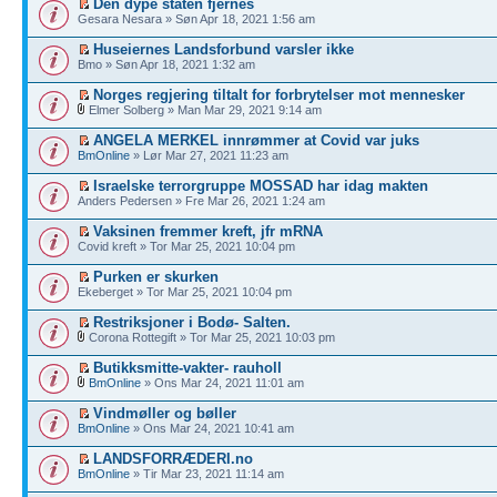
Den dype staten fjernes
Gesara Nesara » Søn Apr 18, 2021 1:56 am
Huseiernes Landsforbund varsler ikke
Bmo » Søn Apr 18, 2021 1:32 am
Norges regjering tiltalt for forbrytelser mot mennesker
Elmer Solberg » Man Mar 29, 2021 9:14 am
ANGELA MERKEL innrømmer at Covid var juks
BmOnline
» Lør Mar 27, 2021 11:23 am
Israelske terrorgruppe MOSSAD har idag makten
Anders Pedersen » Fre Mar 26, 2021 1:24 am
Vaksinen fremmer kreft, jfr mRNA
Covid kreft » Tor Mar 25, 2021 10:04 pm
Purken er skurken
Ekeberget » Tor Mar 25, 2021 10:04 pm
Restriksjoner i Bodø- Salten.
Corona Rottegift » Tor Mar 25, 2021 10:03 pm
Butikksmitte-vakter- rauholl
BmOnline
» Ons Mar 24, 2021 11:01 am
Vindmøller og bøller
BmOnline
» Ons Mar 24, 2021 10:41 am
LANDSFORRÆDERI.no
BmOnline
» Tir Mar 23, 2021 11:14 am