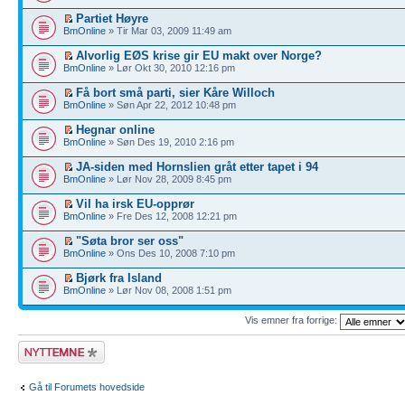
Partiet Høyre
BmOnline
» Tir Mar 03, 2009 11:49 am
Alvorlig EØS krise gir EU makt over Norge?
BmOnline
» Lør Okt 30, 2010 12:16 pm
Få bort små parti, sier Kåre Willoch
BmOnline
» Søn Apr 22, 2012 10:48 pm
Hegnar online
BmOnline
» Søn Des 19, 2010 2:16 pm
JA-siden med Hornslien gråt etter tapet i 94
BmOnline
» Lør Nov 28, 2009 8:45 pm
Vil ha irsk EU-opprør
BmOnline
» Fre Des 12, 2008 12:21 pm
"Søta bror ser oss"
BmOnline
» Ons Des 10, 2008 7:10 pm
Bjørk fra Island
BmOnline
» Lør Nov 08, 2008 1:51 pm
Vis emner fra forrige:
Legg inn et nytt
emne
Gå til Forumets hovedside