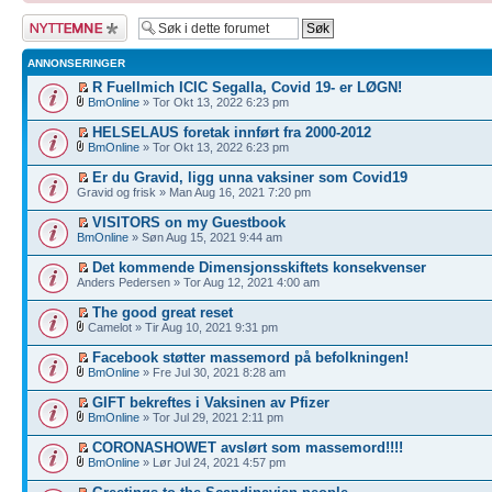
Legg inn et nytt
emne
ANNONSERINGER
R Fuellmich ICIC Segalla, Covid 19- er LØGN!
BmOnline
» Tor Okt 13, 2022 6:23 pm
HELSELAUS foretak innført fra 2000-2012
BmOnline
» Tor Okt 13, 2022 6:23 pm
Er du Gravid, ligg unna vaksiner som Covid19
Gravid og frisk » Man Aug 16, 2021 7:20 pm
VISITORS on my Guestbook
BmOnline
» Søn Aug 15, 2021 9:44 am
Det kommende Dimensjonsskiftets konsekvenser
Anders Pedersen » Tor Aug 12, 2021 4:00 am
The good great reset
Camelot » Tir Aug 10, 2021 9:31 pm
Facebook støtter massemord på befolkningen!
BmOnline
» Fre Jul 30, 2021 8:28 am
GIFT bekreftes i Vaksinen av Pfizer
BmOnline
» Tor Jul 29, 2021 2:11 pm
CORONASHOWET avslørt som massemord!!!!
BmOnline
» Lør Jul 24, 2021 4:57 pm