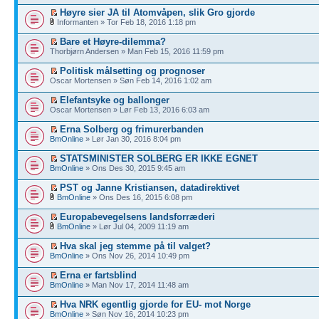
Høyre sier JA til Atomvåpen, slik Gro gjorde
Informanten » Tor Feb 18, 2016 1:18 pm
Bare et Høyre-dilemma?
Thorbjørn Andersen » Man Feb 15, 2016 11:59 pm
Politisk målsetting og prognoser
Oscar Mortensen » Søn Feb 14, 2016 1:02 am
Elefantsyke og ballonger
Oscar Mortensen » Lør Feb 13, 2016 6:03 am
Erna Solberg og frimurerbanden
BmOnline
» Lør Jan 30, 2016 8:04 pm
STATSMINISTER SOLBERG ER IKKE EGNET
BmOnline
» Ons Des 30, 2015 9:45 am
PST og Janne Kristiansen, datadirektivet
BmOnline
» Ons Des 16, 2015 6:08 pm
Europabevegelsens landsforræderi
BmOnline
» Lør Jul 04, 2009 11:19 am
Hva skal jeg stemme på til valget?
BmOnline
» Ons Nov 26, 2014 10:49 pm
Erna er fartsblind
BmOnline
» Man Nov 17, 2014 11:48 am
Hva NRK egentlig gjorde for EU- mot Norge
BmOnline
» Søn Nov 16, 2014 10:23 pm