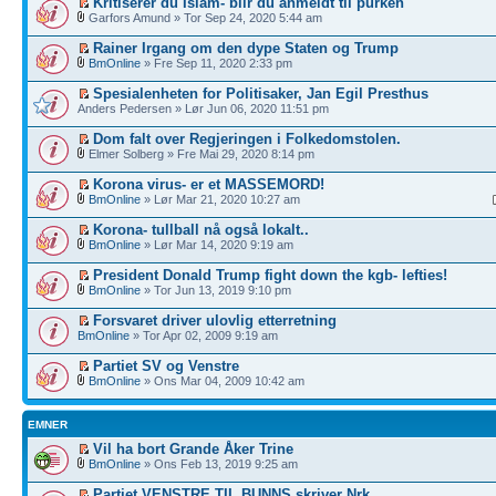
Kritiserer du Islam- blir du anmeldt til purken
Garfors Amund » Tor Sep 24, 2020 5:44 am
Rainer Irgang om den dype Staten og Trump
BmOnline
» Fre Sep 11, 2020 2:33 pm
Spesialenheten for Politisaker, Jan Egil Presthus
Anders Pedersen » Lør Jun 06, 2020 11:51 pm
Dom falt over Regjeringen i Folkedomstolen.
Elmer Solberg » Fre Mai 29, 2020 8:14 pm
Korona virus- er et MASSEMORD!
BmOnline
» Lør Mar 21, 2020 10:27 am
Korona- tullball nå også lokalt..
BmOnline
» Lør Mar 14, 2020 9:19 am
President Donald Trump fight down the kgb- lefties!
BmOnline
» Tor Jun 13, 2019 9:10 pm
Forsvaret driver ulovlig etterretning
BmOnline
» Tor Apr 02, 2009 9:19 am
Partiet SV og Venstre
BmOnline
» Ons Mar 04, 2009 10:42 am
EMNER
Vil ha bort Grande Åker Trine
BmOnline
» Ons Feb 13, 2019 9:25 am
Partiet VENSTRE TIL BUNNS skriver Nrk