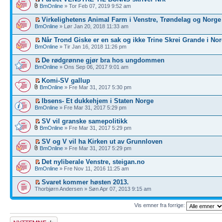
BmOnline
» Tor Feb 07, 2019 9:52 am
Virkelighetens Animal Farm i Venstre, Trøndelag og Norge
BmOnline
» Lør Jan 20, 2018 11:33 am
Når Trond Giske er en sak og ikke Trine Skrei Grande i No
BmOnline
» Tir Jan 16, 2018 11:26 pm
De rødgrønne gjør bra hos ungdommen
BmOnline
» Ons Sep 06, 2017 9:01 am
Komi-SV gallup
BmOnline
» Fre Mar 31, 2017 5:30 pm
Ibsens- Et dukkehjem i Staten Norge
BmOnline
» Fre Mar 31, 2017 5:29 pm
SV vil granske samepolitikk
BmOnline
» Fre Mar 31, 2017 5:29 pm
SV og V vil ha Kirken ut av Grunnloven
BmOnline
» Fre Mar 31, 2017 5:29 pm
Det nyliberale Venstre, steigan.no
BmOnline
» Fre Nov 11, 2016 11:25 am
Svaret kommer høsten 2013.
Thorbjørn Andersen » Søn Apr 07, 2013 9:15 am
Vis emner fra forrige:
Legg inn et nytt