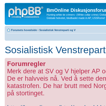
BmOnline Diskusjonsforu
Hunting white tie crimers- (White collar crime) Glob
Globale helvetet, blodbadet made in AP, USSRome!
Forumets hovedside
‹
Sosialistisk Venstreparti og V
Sosialistisk Venstrepart
Forumregler
Merk dere at SV og V hjelper AP o
De er halvveis nå. Ved å sette de
katastrofen. De har brutt med Nor
på stortinget.