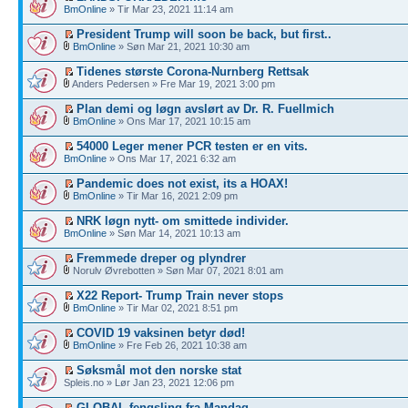
BmOnline
» Tir Mar 23, 2021 11:14 am
President Trump will soon be back, but first..
BmOnline
» Søn Mar 21, 2021 10:30 am
Tidenes største Corona-Nurnberg Rettsak
Anders Pedersen » Fre Mar 19, 2021 3:00 pm
Plan demi og løgn avslørt av Dr. R. Fuellmich
BmOnline
» Ons Mar 17, 2021 10:15 am
54000 Leger mener PCR testen er en vits.
BmOnline
» Ons Mar 17, 2021 6:32 am
Pandemic does not exist, its a HOAX!
BmOnline
» Tir Mar 16, 2021 2:09 pm
NRK løgn nytt- om smittede individer.
BmOnline
» Søn Mar 14, 2021 10:13 am
Fremmede dreper og plyndrer
Norulv Øvrebotten » Søn Mar 07, 2021 8:01 am
X22 Report- Trump Train never stops
BmOnline
» Tir Mar 02, 2021 8:51 pm
COVID 19 vaksinen betyr død!
BmOnline
» Fre Feb 26, 2021 10:38 am
Søksmål mot den norske stat
Spleis.no » Lør Jan 23, 2021 12:06 pm
GLOBAL fengsling fra Mandag.