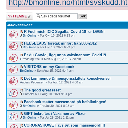
http://bmonline.no/html/svskudd.h
Legg inn et nytt
emne
ANNONSERINGER
R Fuellmich ICIC Segalla, Covid 19- er LØGN!
BmOnline
» Tor Okt 13, 2022 6:23 pm
HELSELAUS foretak innført fra 2000-2012
BmOnline
» Tor Okt 13, 2022 6:23 pm
Er du Gravid, ligg unna vaksiner som Covid19
Gravid og frisk » Man Aug 16, 2021 7:20 pm
VISITORS on my Guestbook
BmOnline
» Søn Aug 15, 2021 9:44 am
Det kommende Dimensjonsskiftets konsekvenser
Anders Pedersen » Tor Aug 12, 2021 4:00 am
The good great reset
Camelot » Tir Aug 10, 2021 9:31 pm
Facebook støtter massemord på befolkningen!
BmOnline
» Fre Jul 30, 2021 8:28 am
GIFT bekreftes i Vaksinen av Pfizer
BmOnline
» Tor Jul 29, 2021 2:11 pm
CORONASHOWET avslørt som massemord!!!!