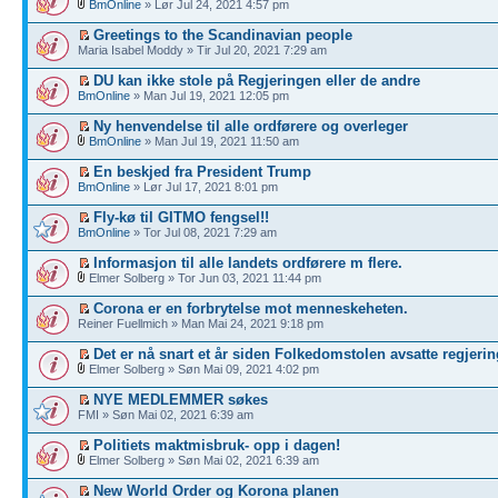
BmOnline
» Lør Jul 24, 2021 4:57 pm
Greetings to the Scandinavian people
Maria Isabel Moddy » Tir Jul 20, 2021 7:29 am
DU kan ikke stole på Regjeringen eller de andre
BmOnline
» Man Jul 19, 2021 12:05 pm
Ny henvendelse til alle ordførere og overleger
BmOnline
» Man Jul 19, 2021 11:50 am
En beskjed fra President Trump
BmOnline
» Lør Jul 17, 2021 8:01 pm
Fly-kø til GITMO fengsel!!
BmOnline
» Tor Jul 08, 2021 7:29 am
Informasjon til alle landets ordførere m flere.
Elmer Solberg » Tor Jun 03, 2021 11:44 pm
Corona er en forbrytelse mot menneskeheten.
Reiner Fuellmich » Man Mai 24, 2021 9:18 pm
Det er nå snart et år siden Folkedomstolen avsatte regjerin
Elmer Solberg » Søn Mai 09, 2021 4:02 pm
NYE MEDLEMMER søkes
FMI » Søn Mai 02, 2021 6:39 am
Politiets maktmisbruk- opp i dagen!
Elmer Solberg » Søn Mai 02, 2021 6:39 am
New World Order og Korona planen