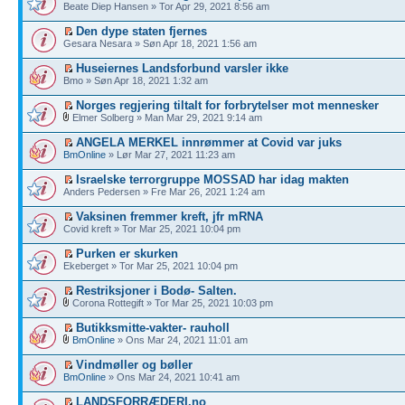
Beate Diep Hansen » Tor Apr 29, 2021 8:56 am
Den dype staten fjernes
Gesara Nesara » Søn Apr 18, 2021 1:56 am
Huseiernes Landsforbund varsler ikke
Bmo » Søn Apr 18, 2021 1:32 am
Norges regjering tiltalt for forbrytelser mot mennesker
Elmer Solberg » Man Mar 29, 2021 9:14 am
ANGELA MERKEL innrømmer at Covid var juks
BmOnline
» Lør Mar 27, 2021 11:23 am
Israelske terrorgruppe MOSSAD har idag makten
Anders Pedersen » Fre Mar 26, 2021 1:24 am
Vaksinen fremmer kreft, jfr mRNA
Covid kreft » Tor Mar 25, 2021 10:04 pm
Purken er skurken
Ekeberget » Tor Mar 25, 2021 10:04 pm
Restriksjoner i Bodø- Salten.
Corona Rottegift » Tor Mar 25, 2021 10:03 pm
Butikksmitte-vakter- rauholl
BmOnline
» Ons Mar 24, 2021 11:01 am
Vindmøller og bøller
BmOnline
» Ons Mar 24, 2021 10:41 am
LANDSFORRÆDERI.no