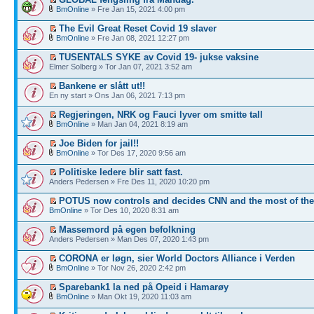
BmOnline
» Fre Jan 15, 2021 4:00 pm
The Evil Great Reset Covid 19 slaver
BmOnline
» Fre Jan 08, 2021 12:27 pm
TUSENTALS SYKE av Covid 19- jukse vaksine
Elmer Solberg » Tor Jan 07, 2021 3:52 am
Bankene er slått ut!!
En ny start » Ons Jan 06, 2021 7:13 pm
Regjeringen, NRK og Fauci lyver om smitte tall
BmOnline
» Man Jan 04, 2021 8:19 am
Joe Biden for jail!!
BmOnline
» Tor Des 17, 2020 9:56 am
Politiske ledere blir satt fast.
Anders Pedersen » Fre Des 11, 2020 10:20 pm
POTUS now controls and decides CNN and the most of th
BmOnline
» Tor Des 10, 2020 8:31 am
Massemord på egen befolkning
Anders Pedersen » Man Des 07, 2020 1:43 pm
CORONA er løgn, sier World Doctors Alliance i Verden
BmOnline
» Tor Nov 26, 2020 2:42 pm
Sparebank1 la ned på Opeid i Hamarøy
BmOnline
» Man Okt 19, 2020 11:03 am