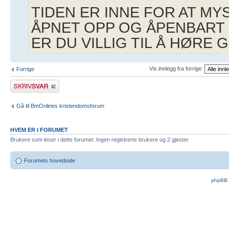
TIDEN ER INNE FOR AT MY
ÅPNET OPP OG ÅPENBART
ER DU VILLIG TIL Å HØRE
Vis innlegg fra forrige:
Forrige
Skriv et svar
Gå til BmOnlines kristendomsforum
HVEM ER I FORUMET
Brukere som leser i dette forumet: Ingen registrerte brukere og 2 gjester
Forumets hovedside
phpBB.