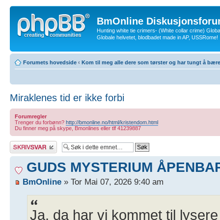
BmOnline Diskusjonsforu
Hunting white tie crimers- (White collar crime) Glob
Globale helvetet, blodbadet made in AP, USSRome!
Forumets hovedside
‹
Kom til meg alle dere som tørster og har tungt å bær
Miraklenes tid er ikke forbi
Forumregler
Trenger du forbønn?
http://bmonline.no/html/kristendom.html
Du finner meg på skype, Bmonlines eller tlf 41239887
Skriv et svar
GUDS MYSTERIUM ÅPENBAR
BmOnline
» Tor Mai 07, 2026 9:40 am
Ja, da har vi kommet til lysere