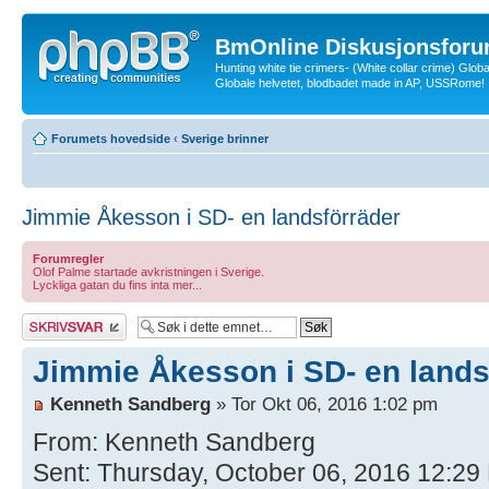
BmOnline Diskusjonsforu
Hunting white tie crimers- (White collar crime) Glob
Globale helvetet, blodbadet made in AP, USSRome!
Forumets hovedside
‹
Sverige brinner
Jimmie Åkesson i SD- en landsförräder
Forumregler
Olof Palme startade avkristningen i Sverige.
Lyckliga gatan du fins inta mer...
Skriv et svar
Jimmie Åkesson i SD- en lands
Kenneth Sandberg
» Tor Okt 06, 2016 1:02 pm
From: Kenneth Sandberg
Sent: Thursday, October 06, 2016 12:29