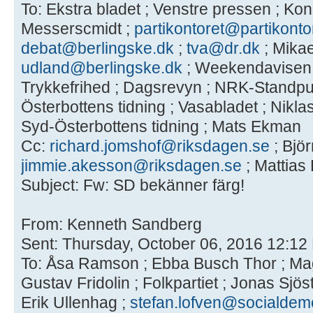
To: Ekstra bladet ; Venstre pressen ; Kon
Messerscmidt ;
partikontoret@partikonto
debat@berlingske.dk
;
tva@dr.dk
; Mikae
udland@berlingske.dk
; Weekendavisen ;
Trykkefrihed ; Dagsrevyn ; NRK-Standpunk
Österbottens tidning ; Vasabladet ; Nikla
Syd-Österbottens tidning ; Mats Ekman
Cc:
richard.jomshof@riksdagen.se
; Björ
jimmie.akesson@riksdagen.se
; Mattias
Subject: Fw: SD bekänner färg!
From: Kenneth Sandberg
Sent: Thursday, October 06, 2016 12:12
To: Åsa Ramson ; Ebba Busch Thor ; Ma
Gustav Fridolin ; Folkpartiet ; Jonas Sjös
Erik Ullenhag ;
stefan.lofven@socialdem