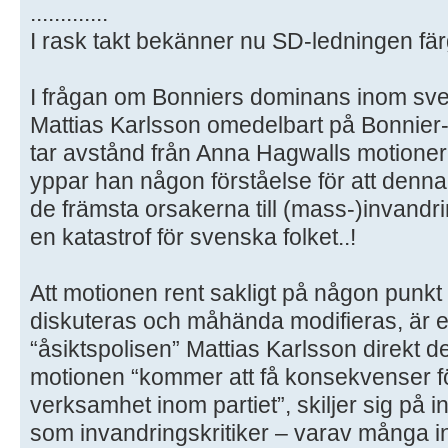
.............
I rask takt bekänner nu SD-ledningen färg 
I frågan om Bonniers dominans inom sven
Mattias Karlsson omedelbart på Bonnier
tar avstånd från Anna Hagwalls motionera
yppar han någon förståelse för att denn
de främsta orsakerna till (mass-)invandr
en katastrof för svenska folket..!
Att motionen rent sakligt på någon pun
diskuteras och måhända modifieras, är 
“åsiktspolisen” Mattias Karlsson direkt dek
motionen “kommer att få konsekvenser f
verksamhet inom partiet”, skiljer sig på i
som invandringskritiker – varav många ino