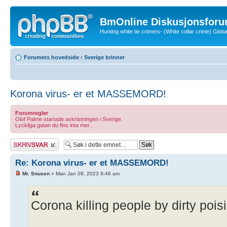
BmOnline Diskusjonsforu
Hunting white tie crimers- (White collar crime) Glo
Forumets hovedside
‹
Sverige brinner
Korona virus- er et MASSEMORD!
Forumregler
Olof Palme startade avkristningen i Sverige.
Lyckliga gatan du fins inta mer...
Skriv et svar
Re: Korona virus- er et MASSEMORD!
Mr. Snusen
» Man Jan 09, 2023 9:46 am
Corona killing people by dirty poi