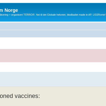
m Norge
balisering = organisert TERROR. Nei til det Globale helvetet, blodbadet made in AP, USSRome!
sioned vaccines: