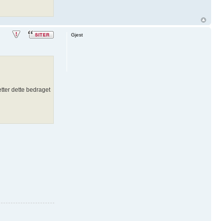
Gjest
etter dette bedraget