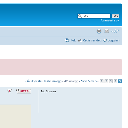
Avansert søk
Hjelp
Registrer deg
Logg inn
Gå til første uleste innlegg
• 42 innlegg •
Side
5
av
5
•
1
2
3
4
5
Mr. Snusen