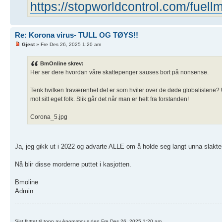
https://stopworldcontrol.com/fuell
Re: Korona virus- TULL OG TØYS!!
Gjest
» Fre Des 26, 2025 1:20 am
BmOnline skrev:
Her ser dere hvordan våre skattepenger sauses bort på nonsense.
Tenk hvilken fraværenhet det er som hviler over de døde globalistene? Utr
mot sitt eget folk. Slik går det når man er helt fra forstanden!
Corona_5.jpg
Ja, jeg gikk ut i 2022 og advarte ALLE om å holde seg langt unna slakt
Nå blir disse morderne puttet i kasjotten.
Bmoline
Admin
Sist flyttet til topp av Anonymous den Fre Des 26, 2025 1:20 am