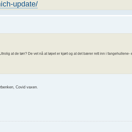
mich-update/
olig at de tørr? De vet nå at løpet er kjørt og at det bærer rett inn i fangehullene- 
erbenken, Covid vaxen.