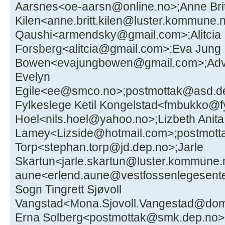
Aarsnes<oe-aarsn@online.no>;Anne Brit
Kilen<anne.britt.kilen@luster.kommune
Qaushi<armendsky@gmail.com>;Alitcia
Forsberg<alitcia@gmail.com>;Eva Jung
Bowen<evajungbowen@gmail.com>;Advo
Evelyn
Egile<ee@smco.no>;postmottak@asd.d
Fylkeslege Ketil Kongelstad<fmbukko@f
Hoel<nils.hoel@yahoo.no>;Lizbeth Anita
Lamey<Lizside@hotmail.com>;postmot
Torp<stephan.torp@jd.dep.no>;Jarle
Skartun<jarle.skartun@luster.kommune.
aune<erlend.aune@vestfossenlegesente
Sogn Tingrett Sjøvoll
Vangstad<Mona.Sjovoll.Vangestad@domsto
Erna Solberg<postmottak@smk.dep.no>