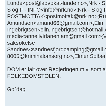
Lunde<post@advokat-lunde.no>;Nrk - S 
S og F - INFO<info@nrk.no>;Nrk - S og F
POSTMOTTAK<postmottak@nrk.no>;Ru
Amundsen<amund66@gmail.com>;Elin
Ingebrigtsen<elin.ingebrigtsen@hotmail.
media<annelivirtanen.am@gmail.com>;Vi
saksøkelse
Sandnes<sandnesfjordcamping@gmail.co
8005@kriminalomsorg.no>;Elmer Solber
DOM er falt over Regjeringen m.v. som anf
FOLKEDOMSTOLEN.
Go`dag