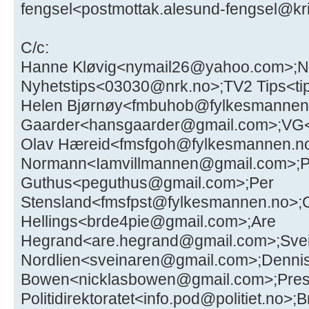
fengsel<postmottak.alesund-fengsel@kr
C/c:
Hanne Kløvig<nymail26@yahoo.com>;
Nyhetstips<03030@nrk.no>;TV2 Tips<ti
Helen Bjørnøy<fmbuhob@fylkesmannen.
Gaarder<hansgaarder@gmail.com>;VG
Olav Hæreid<fmsfgoh@fylkesmannen.n
Normann<Iamvillmannen@gmail.com>;Pe
Guthus<peguthus@gmail.com>;Per
Stensland<fmsfpst@fylkesmannen.no>;C
Hellings<brde4pie@gmail.com>;Are
Hegrand<are.hegrand@gmail.com>;Svei
Nordlien<sveinaren@gmail.com>;Denni
Bowen<nicklasbowen@gmail.com>;Press
Politidirektoratet<info.pod@politiet.n