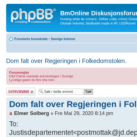
BmOnline Diskusjonsforu
Hunting white tie crimers- (White collar crime) Glob
Globale helvetet, blodbadet made in AP, USSRome!
Forumets hovedside
‹
Sverige brinner
Dom falt over Regjeringen i Folkedomstolen.
Forumregler
Olof Palme startade avkristningen i Sverige.
Lyckliga gatan du fins inta mer...
Skriv et svar
Dom falt over Regjeringen i Fo
Elmer Solberg
» Fre Mai 29, 2020 8:14 pm
To:
Justisdepartementet<postmottak@jd.de