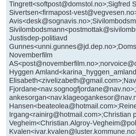
Tingrett<softpost@domstol.no>;Sigfred 
Sivertsen<firmapost-vest@vegvesen.no
Avis<desk@sognavis.no>;Sivilombods
Sivilombodsmann<postmottak@sivilom
Justisdep-politiavd
Gunnes<unni.gunnes@jd.dep.no>;Domst
Novemberfilm
AS<post@novemberfilm.no>;norvoice@on
Hyggen Amland<karina_hyggen_amland
Elisabeth<zivelizabeth@gmail.com>;Na
Fjordane<nav.sognogfjordane@nav.no>;
ankesorgan<nav.klageogankesor@nav.
Hansen<beateolea@hotmail.com>;Rein
Irgang<rainirg@hotmail.com>;Christian po
Vegheim<Christian.Algroy-Vegheim@polit
Kvalen<ivar.kvalen@luster.kommune.n