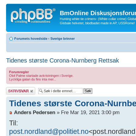
BmOnline Diskusjonsforu
Hunting white tie crimers- (White collar crime) Glob
Globale helvetet, blodbadet made in AP, USSRome!
Forumets hovedside
‹
Sverige brinner
Tidenes største Corona-Nurnberg Rettsak
Forumregler
Olof Palme startade avkristningen i Sverige.
Lyckliga gatan du fins inta mer...
Skriv et svar
Tidenes største Corona-Nurnbe
Anders Pedersen
» Fre Mar 19, 2021 3:00 pm
Til:
post.nordland@politiet.no
<post.nordland@politiet.no>;Postmottak Sør-Øst politidistrikt<post.sor-ost@politiet.no>;Postmottak Innlandet politidistrikt<post.innlandet@politiet.no>;Postmottak PDI Oslo<post.oslo@politiet.no>;Postmottak PDI Troms<post.troms@politiet.no>;post.ost@politiet.no<post.ost@politiet.no>;post@spesialenheten.no<post@spesialenheten.no>;Postmottak PDI Agder<post.agder@politiet.no>;post.moreogromsdal@politiet.no<post.moreogromsdal@politiet.no>;post.sor-vest@politiet.no<post.sor-vest@politiet.no>;Postmottak Trøndelag politidistrikt<post.trondelag@politiet.no>;Postmottak Finnmark politidistrikt<post.finnmark@politiet.no>;Firmapost - Sysselmannen på Svalbard<firmapost@sysselmannen.no>;politidirektoratet@politiet.no<politidirektoratet@politiet.no>;post@pst.politiet.no<post@pst.politiet.no>;Pressevakt i Politidirektoratet<info.pod@politiet.no>;firmapost@nkom.no<firmapost@nkom.no>;firmapost@nho.no<firmapost@nho.no>;Postmottak HPM Riksadvokaten<postmottak@riksadvokaten.no>;post.nasj.emb@statsadvokatene.no<post.nasj.emb@statsadvokatene.no>;post.okokrim@politiet.no<post.okokrim@politiet.no>;post.agder@statsadvokatene.no<post.agder@statsadvokatene.no>;Postmottak HPM Hedmark og Oppland<post.hop@statsadvokatene.no>;post.hordaland@statsadvokatene.no<post.hordaland@statsadvokatene.no>;Postmottak HPM Møre og Romsdal statsadvokatembeter<post.mr@statsadvokatene.no>;post.rogaland@statsadvokatene.no<post.rogaland@statsadvokatene.no>;post.tf@statsadvokatene.no<post.tf@statsadvokatene.no>;post.vtb@statsadvokatene.no<post.vtb@statsadvokatene.no>;ap.postmottak@stortinget.no<ap.postmottak@stortinget.no>;hoyre.postmottak@stortinget.no<hoyre.postmottak@stortinget.no>;frp.postmottak@stortinget.no<frp.postmottak@stortinget.no>;frp@frp.no<frp@frp.no>;politikk@hoyre.no<politikk@hoyre.no>;dna@dna.no<dna@dna.no>;sp.postmottak@stortinget.no<sp.postmottak@stortinget.no>;epost@senterpartiet.no<epost@senterpartiet.no>;sv.postmottak@stortinget.no<sv.postmottak@stortinget.no>;post@sv.no<post@sv.no>;krf.postmottak@stortinget.no<krf.postmottak@stortinget.no>;krf@krf.no<krf@krf.no>;venstre.postmottak@stortinget.no<venstre.postmottak@stortinget.no>;venstre@venstre.no<venstre@venstre.no>;mdg.postmottak@stortinget.no<mdg.postmottak@stortinget.no>;mdg@mdg.no<mdg@mdg.no>;postmottak.rodt@stortinget.no<postmottak.rodt@stortinget.no>;roedt@roedt.no<roedt@roedt.no>;marthescharning.lund@oslo.kommune.no<marthescharning.lund@oslo.kommune.no>;dorthe.lianes@byr.oslo.kommune.no<dorthe.lianes@byr.oslo.kommune.no>;oyvind.arum@byr.oslo.kommune.no<oyvind.arum@byr.oslo.kommune.no>;Byrådsleder<byradsleder@oslo.kommune.no>;postkasse@datatilsynet.no<postkasse@datatilsynet.no>;kontroll-konstitusjon@stortinget.no<kontroll-konstitusjon@stortinget.no>;Tilsynsutvalget<Tilsynsutvalget@domstoladministrasjonen.no>;postmottak@riksrevisjonen.no<postmottak@riksrevisjonen.no>;nav.tonsberg@nav.no<nav.tonsberg@nav.no>;nav.tromso@nav.no<nav.tromso@nav.no>;nav.ost-viken@nav.no<nav.ost-viken@nav.no>;nav.agder@nav.no<nav.agder@nav.no>;nav.vest-viken@nav.no<nav.vest-viken@nav.no>;nav.vestland@nav.no<nav.vestland@nav.no>;nav.innlandet@nav.no<nav.innlandet@nav.no>;nav.nordland@nav.no<nav.nordland@nav.no>;nav.oslo@nav.no<nav.oslo@nav.no>;nav.trondelag@nav.no<nav.trondelag@nav.no>;nav.rogaland@nav.no<nav.rogaland@nav.no>;presse@nav.no<presse@nav.no>;post@dnmf.no<post@dnmf.no>;post@slottet.no<post@slottet.no>;info@fffs.no<info@fffs.no>;medlemsservice@sjooff.no<medlemsservice@sjooff.no>;nsf<firmapost@sjomannsforbundet.no>;post@rederi.no<post@rederi.no>;Morten Løke<mortenloke@gmail.com>;Eivor Evenrud<Eivor.Evenrud@oslobystyre.no>;eg@rederi.no<eg@rederi.no>;ck@rederi.no<ck@rederi.no>;bhn@rederi.no<bhn@rederi.no>;itf<mail@itf.org.uk>;info@imo.org<info@imo.org>;presse.borgarting@domstol.no<presse.borgarting@domstol.no>;resepsjon@hegnar.no<reseps