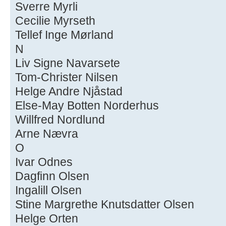
Sverre Myrli
Cecilie Myrseth
Tellef Inge Mørland
N
Liv Signe Navarsete
Tom-Christer Nilsen
Helge Andre Njåstad
Else-May Botten Norderhus
Willfred Nordlund
Arne Nævra
O
Ivar Odnes
Dagfinn Olsen
Ingalill Olsen
Stine Margrethe Knutsdatter Olsen
Helge Orten