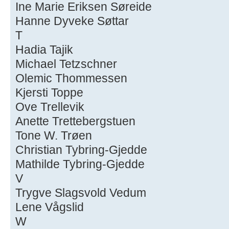
Ine Marie Eriksen Søreide
Hanne Dyveke Søttar
T
Hadia Tajik
Michael Tetzschner
Olemic Thommessen
Kjersti Toppe
Ove Trellevik
Anette Trettebergstuen
Tone W. Trøen
Christian Tybring-Gjedde
Mathilde Tybring-Gjedde
V
Trygve Slagsvold Vedum
Lene Vågslid
W