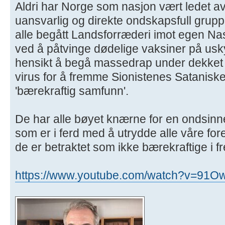
Aldri har Norge som nasjon vært ledet a
uansvarlig og direkte ondskapsfull gru
alle begått Landsforræderi imot egen Na
ved å påtvinge dødelige vaksiner på us
hensikt å begå massedrap under dekket 
virus for å fremme Sionistenes Satanisk
'bærekraftig samfunn'.
De har alle bøyet knærne for en ondsinnet
som er i ferd med å utrydde alle våre fore
de er betraktet som ikke bærekraftige i 
https://www.youtube.com/watch?v=91