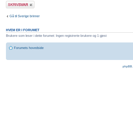
Skriv et svar
Gå til Sverige brinner
HVEM ER I FORUMET
Brukere som leser i dette forumet: Ingen registrerte brukere og 1 gjest
Forumets hovedside
phpBB.