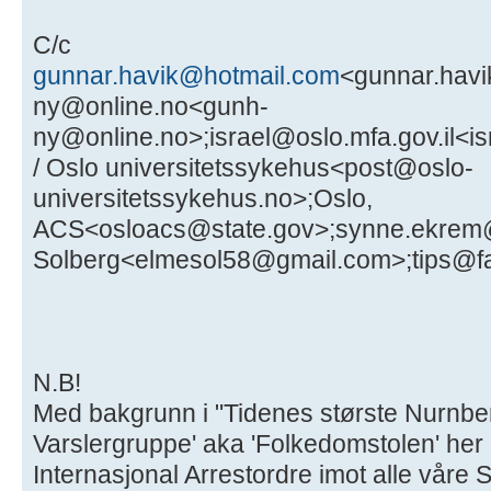
C/c
gunnar.havik@hotmail.com
<gunnar.hav
ny@online.no<gunh-
ny@online.no>;israel@oslo.mfa.gov.il<i
/ Oslo universitetssykehus<post@oslo-
universitetssykehus.no>;Oslo,
ACS<osloacs@state.gov>;synne.ekrem@
Solberg<elmesol58@gmail.com>;tips@fa
N.B!
Med bakgrunn i "Tidenes største Nurnber
Varslergruppe' aka 'Folkedomstolen' her
Internasjonal Arrestordre imot alle våre 