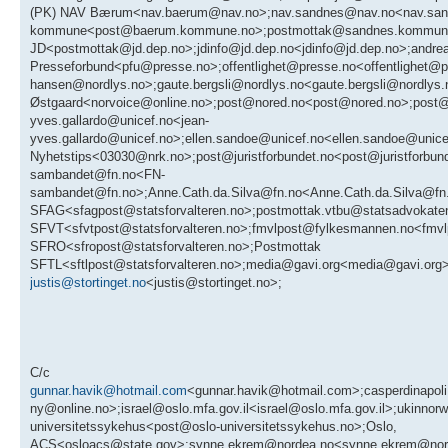
justis@stortinget.no
<justis@stortinget.no>;
C/c
gunnar.havik@hotmail.com
<gunnar.havik@hotmail.com>;casperdinapo
ny@online.no>;israel@oslo.mfa.gov.il<israel@oslo.mfa.gov.il>;ukinno
universitetssykehus<post@oslo-universitetssykehus.no>;Oslo,
ACS<osloacs@state.gov>;synne.ekrem@nordea.no<synne.ekrem@nordea.