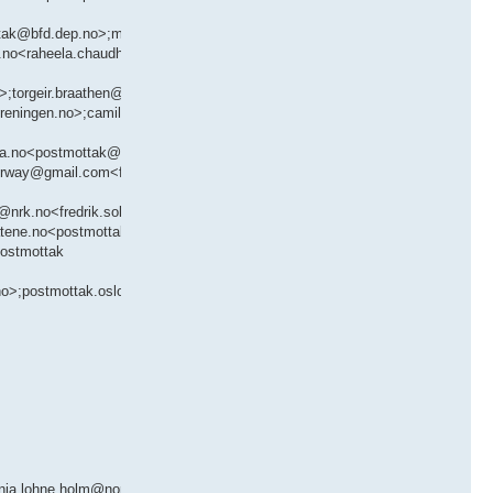
ja.lohne.holm@nordea.no<anja.lohne.holm@nordea.no>;simen.kjonnas.tho