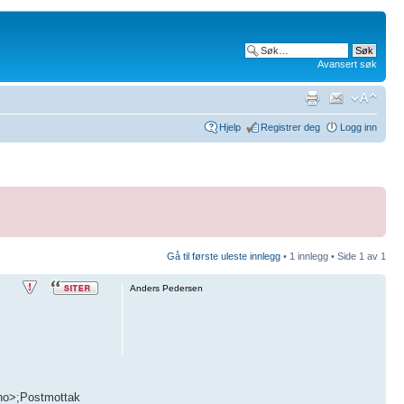
Avansert søk
Hjelp
Registrer deg
Logg inn
Gå til første uleste innlegg
• 1 innlegg • Side
1
av
1
Anders Pedersen