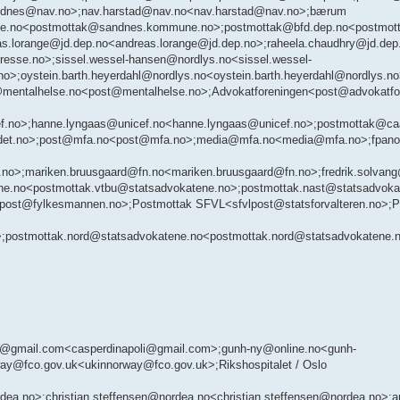
li@gmail.com<casperdinapoli@gmail.com>;gunh-ny@online.no<gunh-
rway@fco.gov.uk<ukinnorway@fco.gov.uk>;Rikshospitalet / Oslo
no>;christian.steffensen@nordea.no<christian.steffensen@nordea.no>;an