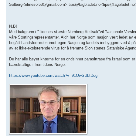
Solberg<elmesol58@gmail.com>;tips@fagbladet.no<tips@fagbladet.no
N.B!
Med bakgrunn i "Tidenes største Nurnberg Rettsak"vil 'Nasjonale Varsler
våre Stortingsrepresentanter. Aldri har Norge som nasjon vært ledet av
begått Landsforræderi imot egen Nasjon og landets innbyggere ved å p
av et ikke-eksisterende virus for å fremme Sionistenes Sataniske Agend
De har alle bøyet knærne for en ondsinnet parasittrase fra Israel som er 
bærekraftige i fremtidens Norge.
https://www.youtube.com/watch?v=91OwSULtDcg