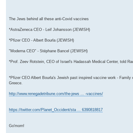
The Jews behind all these anti-Covid vaccines
*AstraZeneca CEO - Leif Johansson (JEWISH)
*Pfizer CEO - Albert Bourla (JEWISH)
"Moderna CEO" - Stéphane Bancel (JEWISH)
*Prof. Zeev Rotstein, CEO of Israel's Hadassah Medical Center, told Radi
*Pfizer CEO Albert Bourla's Jewish past inspired vaccine work - Family 
Greece.
http://www.renegadetribune.com/the-jews ... -vaccines/
https://twitter.com/Planet_Occident/sta ... 6390818817
Go'morn!