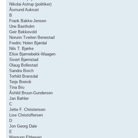
Nikolai Astrup (politiker)
Åsmund Aukrust
B
Frank Bakke-Jensen
Une Bastholm
Geir Bekkevold
Norunn Tveiten Benestad
Fredric Holen Bjørdal
Nils T. Bjørke
Elise Bjørnebekk-Waagen
Sivert Bjørnstad
Olaug Bollestad
Sandra Borch
Torhild Bransdal
Terje Breivik
Tina Bru
Åshild Bruun-Gundersen
Jan Bøhler
C
Jette F. Christensen
Lise Christoffersen
D
Jon Georg Dale
E
Margunn Ebbesen