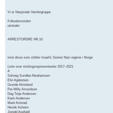
Vi er Nasjonale Varslergruppe
Folkedomstolen
utsteder:
ARRESTORDRE NR.10
imot disse som stötter Israel's Sionist Nazi regime i Norge:
Liste over stortingsrepresentanter 2017–2021
A
Solveig Sundbø Abrahamsen
Elin Agdestein
Grunde Almeland
Per-Willy Amundsen
Dag Terje Andersen
Karin Andersen
Marit Arnstad
Henrik Asheim
Jorodd Asphjell