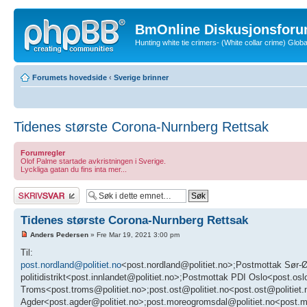
BmOnline Diskusjonsforu
Hunting white tie crimers- (White collar crime) Glo
Forumets hovedside
‹
Sverige brinner
Tidenes største Corona-Nurnberg Rettsak
Forumregler
Olof Palme startade avkristningen i Sverige.
Lyckliga gatan du fins inta mer...
Skriv et svar
Tidenes største Corona-Nurnberg Rettsak
Anders Pedersen
» Fre Mar 19, 2021 3:00 pm
Til:
post.nordland@politiet.no
<post.nordland@politiet.no>;Postmottak Sør-Øst politidistrikt<post.sor-ost@politiet.no>;Postmottak Innlandet politidistrikt<post.innlandet@politiet.no>;Postmottak PDI Oslo<post.oslo@politiet.no>;Postmottak PDI Troms<post.troms@politiet.no>;post.ost@politiet.no<post.ost@politiet.no>;post@spesialenheten.no<post@spesialenheten.no>;Postmottak PDI Agder<post.agder@politiet.no>;post.moreogromsdal@politiet.no<post.moreogromsdal@politiet.no>;post.sor-vest@politiet.no<post.sor-vest@politiet.no>;Postmottak Trøndelag politidistrikt<post.trondelag@politiet.no>;Postmottak Finnmark politidistrikt<post.finnmark@politiet.no>;Firmapost - Sysselmannen på Svalbard<firmapost@sysselmannen.no>;politidirektoratet@politiet.no<politidirektoratet@politiet.no>;post@pst.politiet.no<post@pst.politiet.no>;Pressevakt i Politidirektoratet<info.pod@politiet.no>;firmapost@nkom.no<firmapost@nkom.no>;firmapost@nho.no<firmapost@nho.no>;Postmottak HPM Riksadvokaten<postmottak@riksadvokaten.no>;post.nasj.emb@statsadvokatene.no<post.nasj.emb@statsadvokatene.no>;post.okokrim@politiet.no<post.okokrim@politiet.no>;post.agder@statsadvokatene.no<post.agder@statsadvokatene.no>;Postmottak HPM Hedmark og Oppland<post.hop@statsadvokatene.no>;post.hordaland@statsadvokatene.no<post.hordaland@statsadvokatene.no>;Postmottak HPM Møre og Romsdal statsadvokatembeter<post.mr@statsadvokatene.no>;post.rogaland@statsadvokatene.no<post.rogaland@statsadvokatene.no>;post.tf@statsadvokatene.no<post.tf@statsadvokatene.no>;post.vtb@statsadvokatene.no<post.vtb@statsadvokatene.no>;ap.postmottak@stortinget.no<ap.postmottak@stortinget.no>;hoyre.postmottak@stortinget.no<hoyre.postmottak@stortinget.no>;frp.postmottak@stortinget.no<frp.postmottak@stortinget.no>;frp@frp.no<frp@frp.no>;politikk@hoyre.no<politikk@hoyre.no>;dna@dna.no<dna@dna.no>;sp.postmottak@stortinget.no<sp.postmottak@stortinget.no>;epost@senterpartiet.no<epost@senterpartiet.no>;sv.postmottak@stortinget.no<sv.postmottak@stortinget.no>;post@sv.no<post@sv.no>;krf.postmottak@stortinget.no<krf.postmottak@stortinget.no>;krf@krf.no<krf@krf.no>;venstre.postmottak@stortinget.no<venstre.postmottak@stortinget.no>;venstre@venstre.no<venstre@venstre.no>;mdg.postmottak@stortinget.no<mdg.postmottak@stortinget.no>;mdg@mdg.no<mdg@mdg.no>;postmottak.rodt@stortinget.no<postmottak.rodt@stortinget.no>;roedt@roedt.no<roedt@roedt.no>;marthescharning.lund@oslo.kommune.no<marthescharning.lund@oslo.kommune.no>;dorthe.lianes@byr.oslo.kommune.no<dorthe.lianes@byr.oslo.kommune.no>;oyvind.arum@byr.oslo.kommune.no<oyvind.arum@byr.oslo.kommune.no>;Byrådsleder<byradsleder@oslo.kommune.no>;postkasse@datatilsynet.no<postkasse@datatilsynet.no>;kontroll-konstitusjon@stortinget.no<kontroll-konstitusjon@stortinget.no>;Tilsynsutvalget<Tilsynsutvalget@domstoladministrasjonen.no>;postmottak@riksrevisjonen.no<postmottak@riksrevisjonen.no>;nav.tonsberg@nav.no<nav.tonsberg@nav.no>;nav.tromso@nav.no<nav.tromso@nav.no>;nav.ost-viken@nav.no<nav.ost-viken@nav.no>;nav.agder@nav.no<nav.agder@nav.no>;nav.vest-viken@nav.no<nav.vest-viken@nav.no>;nav.vestland@nav.no<nav.vestland@nav.no>;nav.innlandet@nav.no<nav.innlandet@nav.no>;nav.nordland@nav.no<nav.nordland@nav.no>;nav.oslo@nav.no<nav.oslo@nav.no>;nav.trondelag@nav.no<nav.trondelag@nav.no>;nav.rogaland@nav.no<nav.rogaland@nav.no>;presse@nav.no<presse@nav.no>;post@dnmf.no<post@dnmf.no>;post@slottet.no<post@slottet.no>;info@fffs.no<info@fffs.no>;medlemsservice@sjooff.no<medlemsservice@sjooff.no>;nsf<firmapost@sjomannsforbundet.no>;post@rederi.no<post@rederi.no>;Morten Løke<mortenloke@gmail.com>;Eivor Evenrud<Eivor.Evenrud@oslobystyre.no>;eg@rederi.no<eg@rederi.no>;ck@rederi.no<ck@rederi.no>;bhn@rederi.no<bhn@rederi.no>;itf<mail@itf.org.uk>;info@imo.org<info@imo.org>;presse.borgarting@domstol.no<presse.borgarting@domstol.no>;resepsjon@hegnar.no<resepsjon@hegnar.no>;2255@shf.no<2255@shf.no>;catherine309y@startmail.com<catherine309y@startmail.com>;Asbjorn Nilssen<nilssen.asbjorn@gmail.com>;BmOnline<bmonline@bmonline.no>;bjorn@hugtun.no<bjorn@hugtun.no>;Are Hegrand<are.hegrand@gmail.com>;Øyvind Aarsnes<oe-aarsn@online.no>;Armend Çaushi<armendsky@gmail.com>;Dennis Bowen<nicklasbowen@gmail.com>;dag.hiaasen@gmail.com<dag.hiaasen@gmail.com>;kreateam@gmail.com<kreateam@gmail.com>;radio.free.norway