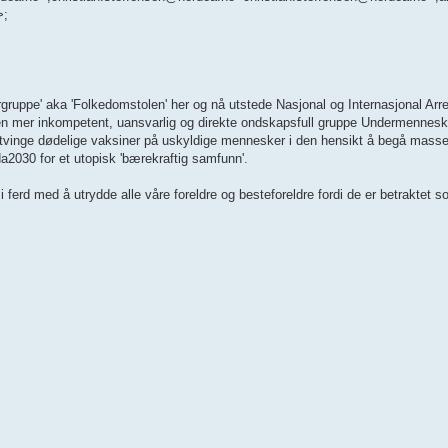
>;
gruppe' aka 'Folkedomstolen' her og nå utstede Nasjonal og Internasjonal Arre
 en mer inkompetent, uansvarlig og direkte ondskapsfull gruppe Undermenneske
åtvinge dødelige vaksiner på uskyldige mennesker i den hensikt å begå mass
a2030 for et utopisk 'bærekraftig samfunn'.
i ferd med å utrydde alle våre foreldre og besteforeldre fordi de er betraktet 