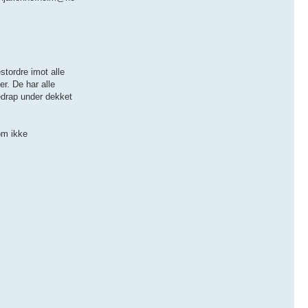
stordre imot alle
r. De har alle
edrap under dekket
som ikke