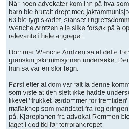
Når noen advokater kom inn på hva som
barn ble brutalt drept med jaktammunisj
63 ble tygt skadet, stanset tingrettsdom
Wenche Arntzen alle slike forsøk på å op
relevante i hele angrepet.
Dommer Wenche Arntzen sa at dette forh
granskingskommisjonen undersøke. Derm
hun sa var en stor løgn.
Først etter at dom var falt la denne kommi
som viste at den slett ikke hadde under
likevel "trukket lærdommer for fremtiden
mafiaknep som mandatet fra regjeringen 
på. Kjøreplanen fra advokat Remmen ble 
laget i god tid før terrorangrepet.