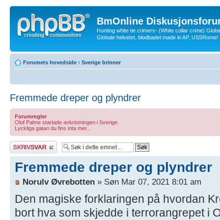
BmOnline Diskusjonsforu
Hunting white tie crimers- (White collar crime) Glob
Globale helvetet, blodbadet made in AP, USSRome!
Forumets hovedside
‹
Sverige brinner
Fremmede dreper og plyndrer
Forumregler
Olof Palme startade avkristningen i Sverige.
Lyckliga gatan du fins inta mer...
Skriv et svar
Fremmede dreper og plyndrer
Norulv Øvrebotten
» Søn Mar 07, 2021 8:01 am
Den magiske forklaringen på hvordan Kre
bort hva som skjedde i terrorangrepet i 