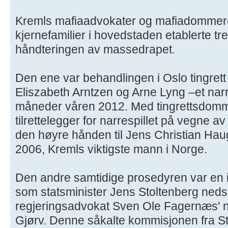
Kremls mafiaadvokater og mafiadommere
kjernefamilier i hovedstaden etablerte tre
håndteringen av massedrapet.
Den ene var behandlingen i Oslo tingr
Eliszabeth Arntzen og Arne Lyng –et narre
måneder våren 2012. Med tingrettsdom
tilrettelegger for narrespillet på vegne
den høyre hånden til Jens Christian Hau
2006, Kremls viktigste mann i Norge.
Den andre samtidige prosedyren var en 
som statsminister Jens Stoltenberg neds
regjeringsadvokat Sven Ole Fagernæs' 
Gjørv. Denne såkalte kommisjonen fra Sto