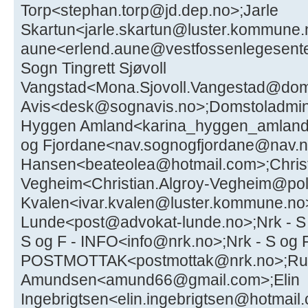
Torp<stephan.torp@jd.dep.no>;Jarle
Skartun<jarle.skartun@luster.kommune.
aune<erlend.aune@vestfossenlegesente
Sogn Tingrett Sjøvoll
Vangstad<Mona.Sjovoll.Vangestad@domst
Avis<desk@sognavis.no>;Domstoladmin
Hyggen Amland<karina_hyggen_amland
og Fjordane<nav.sognogfjordane@nav.n
Hansen<beateolea@hotmail.com>;Christia
Vegheim<Christian.Algroy-Vegheim@polit
Kvalen<ivar.kvalen@luster.kommune.n
Lunde<post@advokat-lunde.no>;Nrk - S 
S og F - INFO<info@nrk.no>;Nrk - S og F
POSTMOTTAK<postmottak@nrk.no>;Ru
Amundsen<amund66@gmail.com>;Elin
Ingebrigtsen<elin.ingebrigtsen@hotmail.