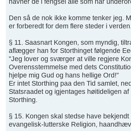
havner de i fengsel alle som har under
Den så de nok ikke komme tenker jeg. Me
er forberedt for dem flere steder i verden
§ 11. Saasnart Kongen, som myndig, tilt
aflægger han for Storthinget følgende Ee
"Jeg lover og sværger at ville regjere Ko
Overensstemmelse med dets Constitutio
hjelpe mig Gud og hans hellige Ord!"
Er intet Storthing paa den Tid samlet, ne
Statsraadet og igjentages høitideligen a
Storthing.
§ 15. Kongen skal stedse have bekjendt o
evangelisk-lutterske Religion, haandhæ