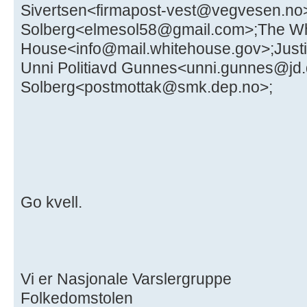
Sivertsen<firmapost-vest@vegvesen.no
Solberg<elmesol58@gmail.com>;The Wh
House<info@mail.whitehouse.gov>;Just
Unni Politiavd Gunnes<unni.gunnes@jd.
Solberg<postmottak@smk.dep.no>;
Go kvell.
Vi er Nasjonale Varslergruppe
Folkedomstolen