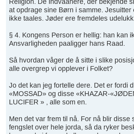
Religion. De Indvaanere, der bekjende sig 
at opdrage sine Børn i samme. Jesuitt
ikke taales. Jøder ere fremdeles udelukke
§ 4. Kongens Person er hellig: han kan ik
Ansvarligheden paaligger hans Raad.
Så hvordan våger de å sitte i slike posisj
alle overgrep vi opplever i Folket?
Jo det kan jeg fortelle dere. Det er fordi 
«MOSSAD» og disse «KHAZAR-«JØD
LUCIFER » , alle som en.
Men det var frem til nå. For nå blir diss
fengslet over hele jorda, så da ryker bes