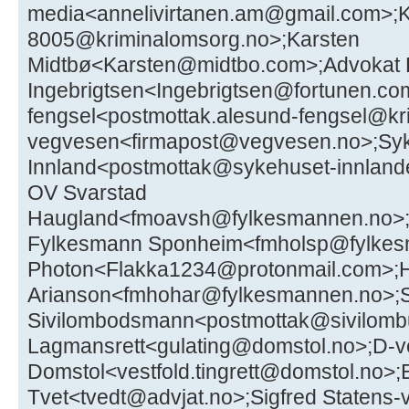
media<annelivirtanen.am@gmail.com>;Kr
8005@kriminalomsorg.no>;Karsten
Midtbø<Karsten@midtbo.com>;Advokat K
Ingebrigtsen<Ingebrigtsen@fortunen.co
fengsel<postmottak.alesund-fengsel@kr
vegvesen<firmapost@vegvesen.no>;Sy
Innland<postmottak@sykehuset-innlande
OV Svarstad
Haugland<fmoavsh@fylkesmannen.no>;
Fylkesmann Sponheim<fmholsp@fylkes
Photon<Flakka1234@protonmail.com>;He
Arianson<fmhohar@fylkesmannen.no>;
Sivilombodsmann<postmottak@sivilomb
Lagmansrett<gulating@domstol.no>;D-ves
Domstol<vestfold.tingrett@domstol.no>;
Tvet<tvedt@advjat.no>;Sigfred Statens