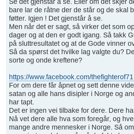
Se det gjenstår å se. Eller om det skjer 
bare lar de råtne der de står og de skal 
føtter. Igjen ! Det gjenstår å se.
Men når det er sagt, så virker det som o
dager og at den er godt igang. Så takk Gu
på sluttresultatet og at de Gode vinner 
Så da spørst det hvilke lag valgte du? De
sorte og onde kreftene?
https://www.facebook.com/thefighterof71
For om dere får åpnet og sett denne video
satan og alle hans disipler i Norge og an
har tapt.
Det er ingen vei tilbake for dere. Dere har
Nå vet dere alle hva som foregår, og hv
mange andre mennesker i Norge. Så om i