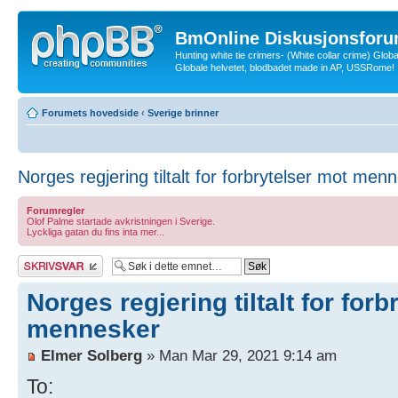
BmOnline Diskusjonsforu
Hunting white tie crimers- (White collar crime) Glob
Globale helvetet, blodbadet made in AP, USSRome!
Forumets hovedside
‹
Sverige brinner
Norges regjering tiltalt for forbrytelser mot men
Forumregler
Olof Palme startade avkristningen i Sverige.
Lyckliga gatan du fins inta mer...
Skriv et svar
Norges regjering tiltalt for forb
mennesker
Elmer Solberg
» Man Mar 29, 2021 9:14 am
To: