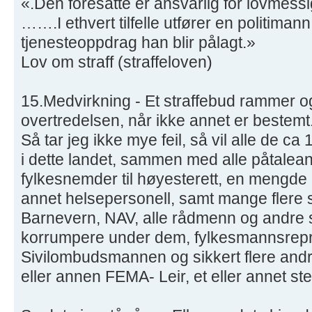
«.Den foresatte er ansvarlig for lovmessi
…….I ethvert tilfelle utfører en politima
tjenesteoppdrag han blir pålagt.»
Lov om straff (straffeloven)
15.Medvirkning - Et straffebud rammer o
overtredelsen, når ikke annet er bestemt
Så tar jeg ikke mye feil, så vil alle de 
i dette landet, sammen med alle påtalean
fylkesnemder til høyesterett, en mengde
annet helsepersonell, samt mange flere so
Barnevern, NAV, alle rådmenn og andre s
korrumpere under dem, fylkesmannsrepr
Sivilombudsmannen og sikkert flere andre
eller annen FEMA- Leir, et eller annet ste