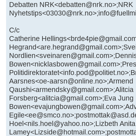
Debatten NRK<debatten@nrk.no>;NRK
Nyhetstips<03030@nrk.no>;info@fuellm
C/c
Catherine Hellings<brde4pie@gmail.co
Hegrand<are.hegrand@gmail.com>;Svei
Nordlien<sveinaren@gmail.com>;Denni
Bowen<nicklasbowen@gmail.com>;Press
Politidirektoratet<info.pod@politiet.n
Aarsnes<oe-aarsn@online.no>;Armend
Qaushi<armendsky@gmail.com>;Alitcia
Forsberg<alitcia@gmail.com>;Eva Jung
Bowen<evajungbowen@gmail.com>;Adv
Egile<ee@smco.no>;postmottak@asd.de
Hoel<nils.hoel@yahoo.no>;Lizbeth Anita
Lamey<Lizside@hotmail.com>;postmot