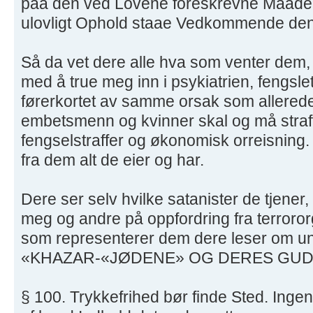
paa den ved Lovene foreskrevne Maade. F
ulovligt Ophold staae Vedkommende den 
Så da vet dere alle hva som venter dem, 
med å true meg inn i psykiatrien, fengsle
førerkortet av samme orsak som allerede
embetsmenn og kvinner skal og må straf
fengselstraffer og økonomisk orreisning. D
fra dem alt de eier og har.
Dere ser selv hvilke satanister de tjener,
meg og andre på oppfordring fra terro
som representerer dem dere leser om un
«KHAZAR-«JØDENE» OG DERES GUD 
§ 100. Trykkefrihed bør finde Sted. Ingen 