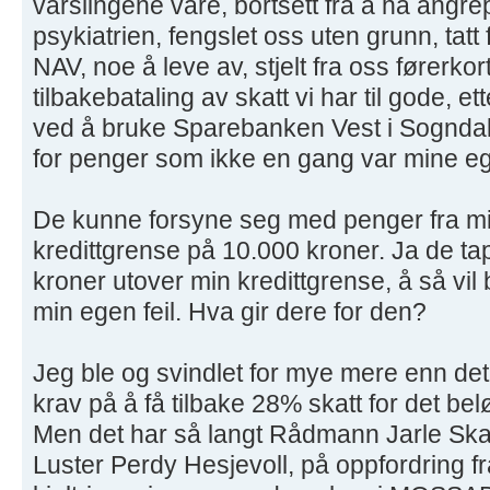
varslingene våre, bortsett fra å ha angrep
psykiatrien, fengslet oss uten grunn, tatt f
NAV, noe å leve av, stjelt fra oss førerko
tilbakebataling av skatt vi har til gode, 
ved å bruke Sparebanken Vest i Sogndal, 
for penger som ikke en gang var mine e
De kunne forsyne seg med penger fra mi
kredittgrense på 10.000 kroner. Ja de t
kroner utover min kredittgrense, å så vil 
min egen feil. Hva gir dere for den?
Jeg ble og svindlet for mye mere enn det,
krav på å få tilbake 28% skatt for det belø
Men det har så langt Rådmann Jarle Ska
Luster Perdy Hesjevoll, på oppfordring f