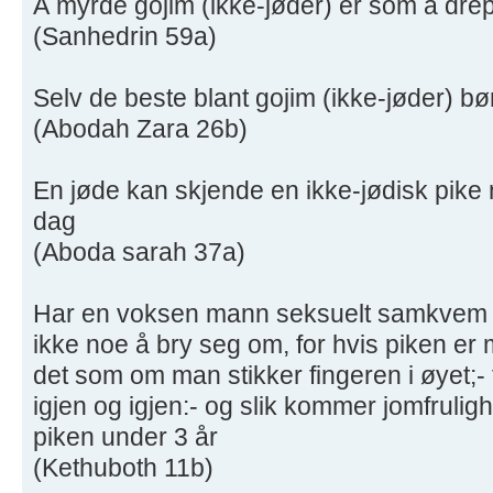
Å myrde gojim (ikke-jøder) er som å drepe
(Sanhedrin 59a)
Selv de beste blant gojim (ikke-jøder) bør
(Abodah Zara 26b)
En jøde kan skjende en ikke-jødisk pike n
dag
(Aboda sarah 37a)
Har en voksen mann seksuelt samkvem me
ikke noe å bry seg om, for hvis piken er
det som om man stikker fingeren i øyet;
igjen og igjen:- og slik kommer jomfruligh
piken under 3 år
(Kethuboth 11b)