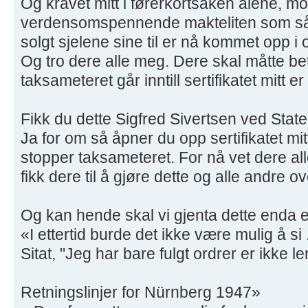
Og kravet mitt i førerkortsaken alene, m
verdensomspennende makteliten som så
solgt sjelene sine til er nå kommet opp i 
Og tro dere alle meg. Dere skal måtte bet
taksameteret går inntill sertifikatet mitt er
Fikk du dette Sigfred Sivertsen ved Stat
Ja for om så åpner du opp sertifikatet mit
stopper taksameteret. For nå vet dere all
fikk dere til å gjøre dette og alle andre 
Og kan hende skal vi gjenta dette enda 
«I ettertid burde det ikke være mulig å si .
Sitat, "Jeg har bare fulgt ordrer er ikke l
Retningslinjer for Nürnberg 1947»