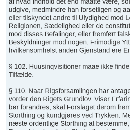
af hvad Indhold det end maatte være, som
udgive, medmindre han forsetligen og aab
eller tilskyndet andre til Ulydighed mod
Religionen, Sædelighed eller de constitu
mod disses Befalinger, eller fremført f
Beskyldninger mod nogen. Frimodige Ytt
hvilkensomhelst anden Gjenstand ere Enh
§ 102. Huusinqvisitioner maae ikke finde 
Tilfælde.
§ 110. Naar Rigsforsamlingen har antage
vorder den Rigets Grundlov. Viser Erfari
bør forandres, skal Forslaget derom frem
Storthing og kundgjøres ved Trykken. Me
næste ordentlige Storthing at bestemme