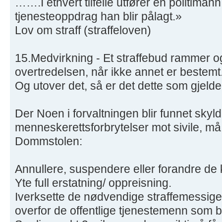
…….I ethvert tilfelle utfører en politima
tjenesteoppdrag han blir pålagt.»
Lov om straff (straffeloven)
15.Medvirkning - Et straffebud rammer o
overtredelsen, når ikke annet er bestemt
Og utover det, så er det dette som gjelde
Der Noen i forvaltningen blir funnet skyld
menneskerettsforbrytelser mot sivile, m
Dommstolen:
Annullere, suspendere eller forandre de
Yte full erstatning/ oppreisning.
Iverksette de nødvendige straffemessige /
overfor de offentlige tjenestemenn som b