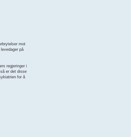
orbrytelser mot
s levedager på
rs regjeringer i
å er det disse
ykiatrien for å