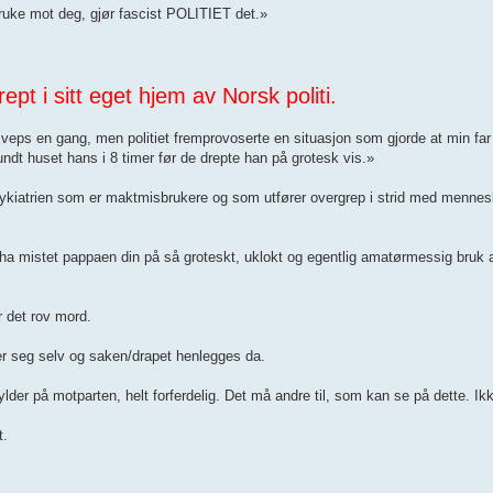
bruke mot deg, gjør fascist POLITIET det.»
pt i sitt eget hjem av Norsk politi.
n veps en gang, men politiet fremprovoserte en situasjon som gjorde at min far fr
ndt huset hans i 8 timer før de drepte han på grotesk vis.»
 psykiatrien som er maktmisbrukere og som utfører overgrep i strid med mennes
 ha mistet pappaen din på så groteskt, uklokt og egentlig amatørmessig bruk 
r det rov mord.
ker seg selv og saken/drapet henlegges da.
er på motparten, helt forferdelig. Det må andre til, som kan se på dette. Ikke
t.