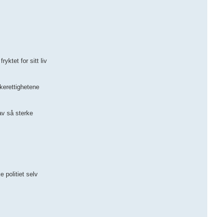
yktet for sitt liv
kerettighetene
av så sterke
 politiet selv