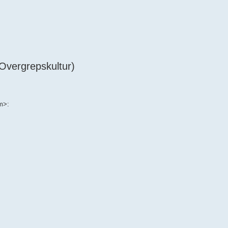
 Overgrepskultur)
m>: