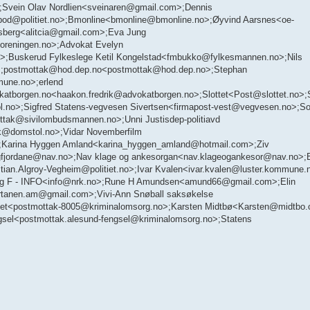
;Svein Olav Nordlien<sveinaren@gmail.com>;Dennis
o.pod@politiet.no>;Bmonline<bmonline@bmonline.no>;Øyvind Aarsnes<oe-
sberg<alitcia@gmail.com>;Eva Jung
reningen.no>;Advokat Evelyn
Buskerud Fylkeslege Ketil Kongelstad<fmbukko@fylkesmannen.no>;Nils
m>;postmottak@hod.dep.no<postmottak@hod.dep.no>;Stephan
mune.no>;erlend
atborgen.no<haakon.fredrik@advokatborgen.no>;Slottet<Post@slottet.no>;S
.no>;Sigfred Statens-vegvesen Sivertsen<firmapost-vest@vegvesen.no>;S
ak@sivilombudsmannen.no>;Unni Justisdep-politiavd
k@domstol.no>;Vidar Novemberfilm
;Karina Hyggen Amland<karina_hyggen_amland@hotmail.com>;Ziv
gfjordane@nav.no>;Nav klage og ankesorgan<nav.klageogankesor@nav.no>;
tian.Algroy-Vegheim@politiet.no>;Ivar Kvalen<ivar.kvalen@luster.kommune
S og F - INFO<info@nrk.no>;Rune H Amundsen<amund66@gmail.com>;Elin
virtanen.am@gmail.com>;Vivi-Ann Snøball saksøkelse
tet<postmottak-8005@kriminalomsorg.no>;Karsten Midtbø<Karsten@midtbo
ngsel<postmottak.alesund-fengsel@kriminalomsorg.no>;Statens