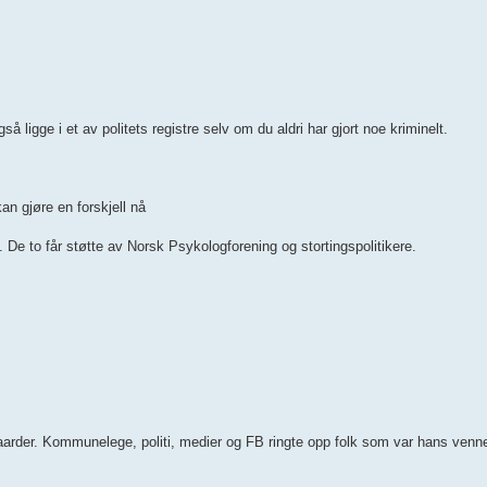
så ligge i et av politets registre selv om du aldri har gjort noe kriminelt.
an gjøre en forskjell nå
 De to får støtte av Norsk Psykologforening og stortingspolitikere.
Gaarder. Kommunelege, politi, medier og FB ringte opp folk som var hans venner