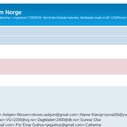
m Norge
balisering = organisert TERROR. Nei til det Globale helvetet, blodbadet made in AP, USSRome!
om>;Asbjørn Nilssen<nilssen.asbjorn@gmail.com>;Hanne Kløvig<nymail26@
.no>;VG<2200@vg.no>;Dagbladet<2400@db.no>;Gunnar Olav
l.com>;Per Einar Guthus<peguthus@gmail.com>;Catherine