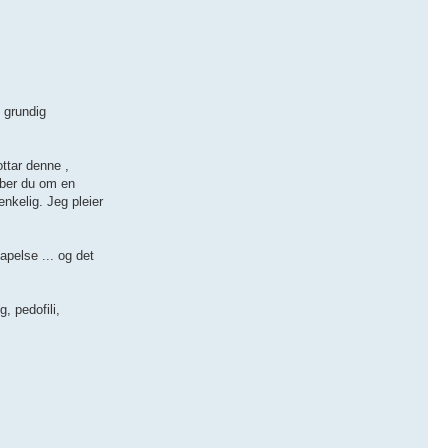
n grundig
ttar denne ,
 ber du om en
enkelig. Jeg pleier
apelse ... og det
, pedofili,