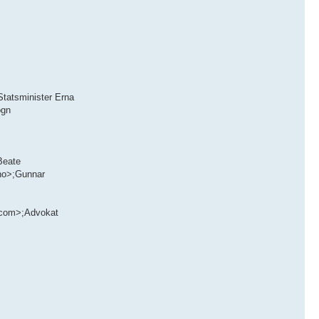
tatsminister Erna
ogn
Beate
.no>;Gunnar
.com>;Advokat