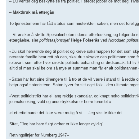
– Du venter deg beskyttelse fra politiet. I stedet jobber de mot deg. Hvi
–
Maktbruk må ettergås
To tjenestemenn har fått status som mistenkte i saken, men det foreligge
– Vi ønsker å støtte Spesialenheten i deres etterforsking, og følger de re
ettergåelse, sier
politistasjonssjef
Helge Folserås
ved
Notodden politist
«Du skal henvende deg til politiet og kreve saksmappen for det som skje
næreste familie hear rett på den, skal du saksøke den politimann som fr
relevant sum etter hvor direkte politiets behandling er dødsorsak. Et liv 
alltid si man skal be om så mye at summen man får er alt politimannen ei
«Satan har lurt sine tilhengere til å tro at de vil være i stand til å red
betyr også satanistene. Satan lyver for sitt eget folk - den ultimate or
«Vest politidistrikt har ei lang rekkje skandalar, og knapt noko politidistr
journalsnoking, vold og undertrykkelse er berre forordet.»
«I ettertid burde det ikke være mulig å si ... Jeg visste ikke det.
Sitat, "Jeg har bare fulgt ordrer er ikke lenger gyldig"
Retningslinjer for Nürnberg 1947»