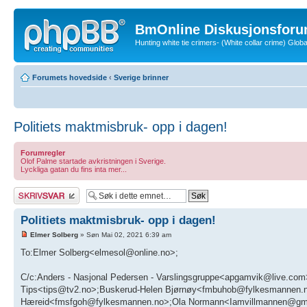
BmOnline Diskusjonsforu
Hunting white tie crimers- (White collar crime) Glo
Forumets hovedside
‹
Sverige brinner
Politiets maktmisbruk- opp i dagen!
Forumregler
Olof Palme startade avkristningen i Sverige.
Lyckliga gatan du fins inta mer...
Skriv et svar
Politiets maktmisbruk- opp i dagen!
Elmer Solberg
» Søn Mai 02, 2021 6:39 am
To:Elmer Solberg<elmesol@online.no>;
C/c:Anders - Nasjonal Pedersen - Varslingsgruppe<apgamvik@live.c
Tips<tips@tv2.no>;Buskerud-Helen Bjørnøy<fmbuhob@fylkesmannen
Hæreid<fmsfgoh@fylkesmannen.no>;Ola Normann<Iamvillmannen@gmai