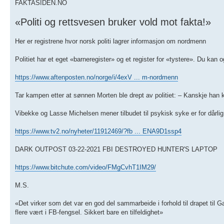
FAKTASIDEN.NO
«Politi og rettsvesen bruker vold mot fakta!»
Her er registrene hvor norsk politi lagrer informasjon om nordmenn
Politiet har et eget «barneregister» og et register for «tystere». Du kan og
https://www.aftenposten.no/norge/i/4exV ... m-nordmenn
Tar kampen etter at sønnen Morten ble drept av politiet: – Kanskje han k
Vibekke og Lasse Michelsen mener tilbudet til psykisk syke er for dårlig.
https://www.tv2.no/nyheter/11912469/?fb ... ENA9D1ssp4
DARK OUTPOST 03-22-2021 FBI DESTROYED HUNTER'S LAPTOP
https://www.bitchute.com/video/FMgCvhT1IM29/
M.S.
«Det virker som det var en god del sammarbeide i forhold til drapet til 
flere vært i FB-fengsel. Sikkert bare en tilfeldighet»