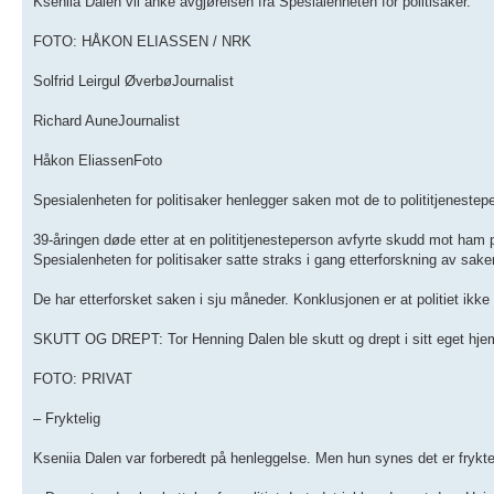
Kseniia Dalen vil anke avgjørelsen fra Spesialenheten for politisaker.
FOTO: HÅKON ELIASSEN / NRK
Solfrid Leirgul ØverbøJournalist
Richard AuneJournalist
Håkon EliassenFoto
Spesialenheten for politisaker henlegger saken mot de to polititjenestep
39-åringen døde etter at en polititjenesteperson avfyrte skudd mot ham
Spesialenheten for politisaker satte straks i gang etterforskning av sake
De har etterforsket saken i sju måneder. Konklusjonen er at politiet ikke bl
SKUTT OG DREPT: Tor Henning Dalen ble skutt og drept i sitt eget hje
FOTO: PRIVAT
– Fryktelig
Kseniia Dalen var forberedt på henleggelse. Men hun synes det er fryktel