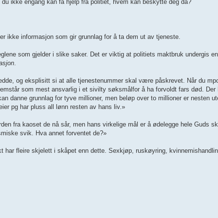
s du ikke engang kan få hjelp fra politiet, hvem kan beskytte deg da?
r ikke informasjon som gir grunnlag for å ta dem ut av tjeneste.
glene som gjelder i slike saker. Det er viktig at politiets maktbruk undergis e
asjon
.
dde, og eksplisitt si at alle tjenestenummer skal være påskrevet. Når du mpo
emstår som mest ansvarlig i et sivilty søksmålfor å ha forvoldt fars død. Der
kan danne grunnlag for tyve millioner, men beløp over to millioner er nesten ut
er pg har pluss all lønn resten av hans liv.»
de orden fra kaoset de nå sår, men hans virkelige mål er å ødelegge hele Guds sk
gasmiske svik. Hva annet forventet de?»
ikt har fleire skjelett i skåpet enn dette. Sexkjøp, ruskøyring, kvinnemishandling