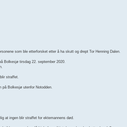
ersonene som ble etterforsket etter å ha skutt og drept Tor Henning Dalen.
 på Bolkesjø tirsdag 22. september 2020.
n.
ir straffet.
m på Bolkesjø utenfor Notodden.
ig at ingen blir straffet for ektemannens død.