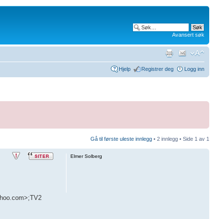
Avansert søk
Hjelp
Registrer deg
Logg inn
Gå til første uleste innlegg
• 2 innlegg • Side
1
av
1
Elmer Solberg
yahoo.com>;TV2