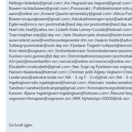
Hellings<brde4pie@gmail.com>;Are Hegrand<are.hegrand@gmail.com>
Bowen<nicklasbowen@gmail.com>;Pressevakt i Politidirektoratet<inf
aarsn@online.no>;Armend Qaushi<armendsky@gmail.com>;Alitcia For
Bowen<evajungbowen@gmail.com>;Advokatforeningen<post@advokatfo
Egile<ee@smco.no>;postmottak@asd.dep.no<postmottak@asd.dep.no>;
Hoel<nils.hoel@yahoo.no>;Lizbeth Anita Lamey<Lizside@hotmail.co
Torp<stephan.torp@jd.dep.no>;Jarle Skartun<jarle.skartun@luster.kom
aune<erlend.aune@vestfossenlegesenter.nhn.no>;haakon.fredrik@advok
Solberg<postmottak@smk.dep.no>;Fjordane Tingrett<softpost@domstol
Avis<desk@sognavis.no>;Sivilombodsmann Sivilombodsmann<postmott
Gunnes<unni.gunnes@jd.dep.no>;Domstoladministrasjonen<postmotta
AS<post@novemberfilm.no>;norvoice@online.no<norvoice@online.no>
Elisabeth<zivelizabeth@gmail.com>;Nav Sogn og Fjordane<nav.sogno
Hansen<beateolea@hotmail.com>;Christian politi Algrøy-Vegheim<Chris
Lunde<post@advokat-lunde.no>;Nrk - S og F - 1<sfj@nrk.no>;Nrk - 
Ingebrigtsen<elin.ingebrigtsen@hotmail.com>;Alternativ media<anneli
Sandnes<sandnesfjordcamping@gmail.com>;Kriminalomsorgsdirektora
Karsten -Bjarne Ingebrigtsen<Ingebrigtsen@fortunen.com>;Ålesund fe
vegvesen<firmapost@vegvesen.no>;NRK Nyhetstips<03030@nrk.no>;
Go`kvell igjen.