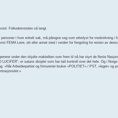
stol. Folkedomstolen så langt.
 personer i hver enkelt sak, må påregne seg som etterlyst for medvirkning i f
ist FEMA Leire, ett eller annet sted i verden for fengsling for resten av dere
ererer under den skjulte makteliten som frem til nå har styrt de fleste Nasjone
", er satans disipler som har tatt kontroll over det hele. Og i Norge s
g. «Når Arbeiderpartiet og frimureriet bruker «POLITIET» / PST, «leger» og ps
trasjonsleir.»