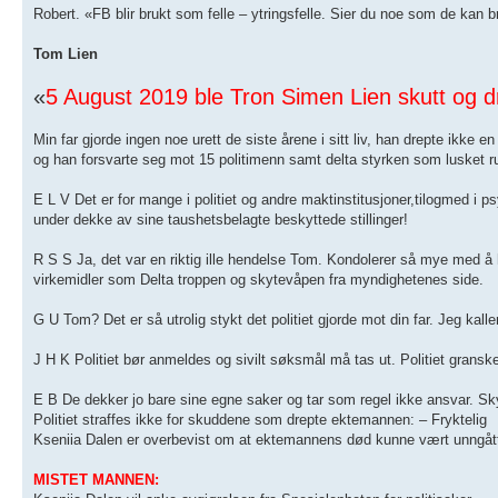
Robert. «FB blir brukt som felle – ytringsfelle. Sier du noe som de kan 
Tom Lien
«
5 August 2019 ble Tron Simen Lien skutt og dre
Min far gjorde ingen noe urett de siste årene i sitt liv, han drepte ikke e
og han forsvarte seg mot 15 politimenn samt delta styrken som lusket ru
E L V Det er for mange i politiet og andre maktinstitusjoner,tilogmed i
under dekke av sine taushetsbelagte beskyttede stillinger!
R S S Ja, det var en riktig ille hendelse Tom. Kondolerer så mye med å
virkemidler som Delta troppen og skytevåpen fra myndighetenes side.
G U Tom? Det er så utrolig stykt det politiet gjorde mot din far. Jeg kalle
J H K Politiet bør anmeldes og sivilt søksmål må tas ut. Politiet grans
E B De dekker jo bare sine egne saker og tar som regel ikke ansvar. Skyld
Politiet straffes ikke for skuddene som drepte ektemannen: – Fryktelig
Kseniia Dalen er overbevist om at ektemannens død kunne vært unngåt
MISTET MANNEN: