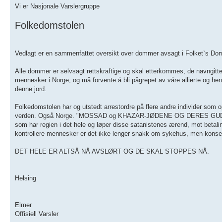
Vi er Nasjonale Varslergruppe
Folkedomstolen
Vedlagt er en sammenfattet oversikt over dommer avsagt i Folket`s Dom
Alle dommer er selvsagt rettskraftige og skal etterkommes, de navngitte
mennesker i Norge, og må forvente å bli pågrepet av våre allierte og henv
denne jord.
Folkedomstolen har og utstedt arrestordre på flere andre individer som op
verden. Også Norge. "MOSSAD og KHAZAR-JØDENE OG DERES GUD LUCIFER
som har regien i det hele og løper disse satanistenes ærend, mot betalin
kontrollere mennesker er det ikke lenger snakk om sykehus, men konsen
DET HELE ER ALTSÅ NÅ AVSLØRT OG DE SKAL STOPPES NÅ.
Helsing
Elmer
Offisiell Varsler