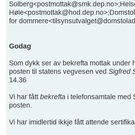
Solberg<postmottak@smk.dep.no>;Helse
Høie<postmottak@hod.dep.no>;Domstola
for dommere<tilsynsutvalget@domstolad
Godag
Som dykk ser av bekrefta mottak under h
posten til statens vegvesen ved
Sigfred 
14.36
Vi har fått
bekrefta
i telefonsamtale med S
posten.
Vi har imidlertid ikkje fått attende sertifika