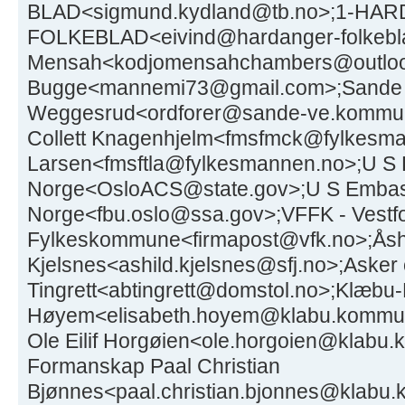
BLAD<sigmund.kydland@tb.no>;1-H
FOLKEBLAD<eivind@hardanger-folkeblad
Mensah<kodjomensahchambers@outloo
Bugge<mannemi73@gmail.com>;Sande V
Weggesrud<ordforer@sande-ve.kommu
Collett Knagenhjelm<fmsfmck@fylkesm
Larsen<fmsftla@fylkesmannen.no>;U S
Norge<OsloACS@state.gov>;U S Emba
Norge<fbu.oslo@ssa.gov>;VFFK - Vestf
Fylkeskommune<firmapost@vfk.no>;Åsh
Kjelsnes<ashild.kjelsnes@sfj.no>;Aske
Tingrett<abtingrett@domstol.no>;Klæbu-
Høyem<elisabeth.hoyem@klabu.kommu
Ole Eilif Horgøien<ole.horgoien@klab
Formanskap Paal Christian
Bjønnes<paal.christian.bjonnes@klabu