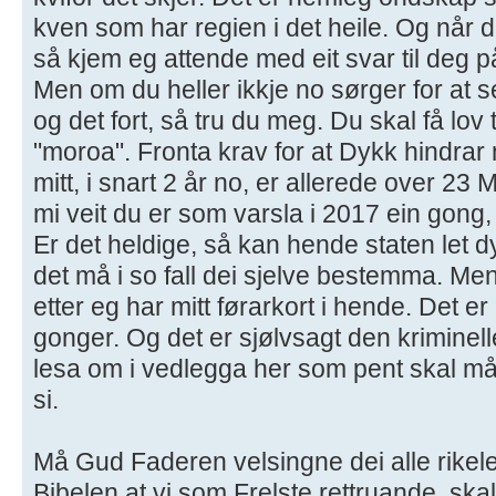
kven som har regien i det heile. Og når 
så kjem eg attende med eit svar til deg på
Men om du heller ikkje no sørger for at ser
og det fort, så tru du meg. Du skal få lov 
"moroa". Fronta krav for at Dykk hindrar
mitt, i snart 2 år no, er allerede over 23 
mi veit du er som varsla i 2017 ein gong
Er det heldige, så kan hende staten let
det må i so fall dei sjelve bestemma. Me
etter eg har mitt førarkort i hende. Det 
gonger. Og det er sjølvsagt den krimine
lesa om i vedlegga her som pent skal måt
si.
Må Gud Faderen velsingne dei alle rikeleg
Bibelen at vi som Frelste rettruande, skal