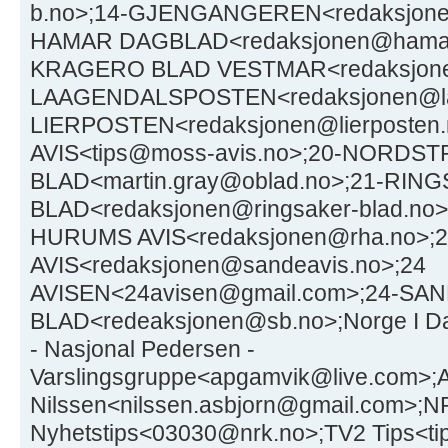
b.no>;14-GJENGANGEREN<redaksjonen
HAMAR DAGBLAD<redaksjonen@hamar-
KRAGERO BLAD VESTMAR<redaksjone
LAAGENDALSPOSTEN<redaksjonen@laa
LIERPOSTEN<redaksjonen@lierposten
AVIS<tips@moss-avis.no>;20-NORDS
BLAD<martin.gray@oblad.no>;21-RIN
BLAD<redaksjonen@ringsaker-blad.n
HURUMS AVIS<redaksjonen@rha.no>;
AVIS<redaksjonen@sandeavis.no>;24
AVISEN<24avisen@gmail.com>;24-S
BLAD<redeaksjonen@sb.no>;Norge I D
- Nasjonal Pedersen -
Varslingsgruppe<apgamvik@live.com>;A
Nilssen<nilssen.asbjorn@gmail.com>;
Nyhetstips<03030@nrk.no>;TV2 Tips<ti