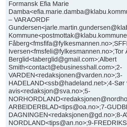
Formansk Efia Marie
Damba<efia.marie.damba@klabu.kommun
– VARAORDF
Gundersen<jarle.martin.gundersen@kl
Kommune<postmottak@klabu.kommune.n
Fåberg<fmsfifa@fylkesmannen.no>;SFFK
Iversen<fmsfeli@fylkesmannen.no>;Tor
Berglid<taberglid@gmail.com>;Albert
Smith<contact@ebusinesshall.com>;2-
VARDEN<redaksjonen@varden.no>;3-
HADELAND<ssb@hadeland.net>;4-Sør 
avis<redaksjon@sva.no>;5-
NORHORDLAND<redaksjonen@nordhor
ARBEIDERBLAD<tips@oa.no>;7-GU
DAGNINGEN<redaksjonen@gd.no>;8-A
NORDLAND<tips@an.no>;9-FREDRIKS