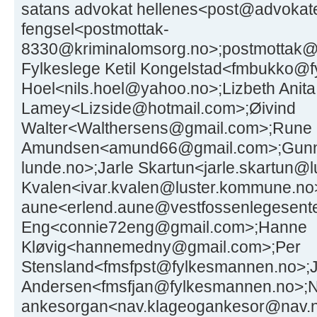
satans advokat hellenes<post@advokate
fengsel<postmottak-
8330@kriminalomsorg.no>;postmottak@
Fylkeslege Ketil Kongelstad<fmbukko@f
Hoel<nils.hoel@yahoo.no>;Lizbeth Anita
Lamey<Lizside@hotmail.com>;Øivind
Walter<Walthersens@gmail.com>;Rune
Amundsen<amund66@gmail.com>;Gunn
lunde.no>;Jarle Skartun<jarle.skartun@
Kvalen<ivar.kvalen@luster.kommune.no
aune<erlend.aune@vestfossenlegesente
Eng<connie72eng@gmail.com>;Hanne
Kløvig<hannemedny@gmail.com>;Per
Stensland<fmsfpst@fylkesmannen.no>;
Andersen<fmsfjan@fylkesmannen.no>;N
ankesorgan<nav.klageogankesor@nav.no