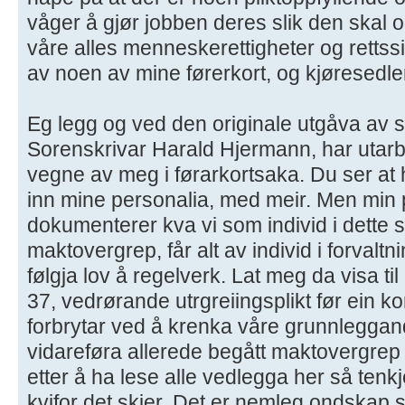
våger å gjør jobben deres slik den skal o
våre alles menneskerettigheter og rettssi
av noen av mine førerkort, og kjøresedl
Eg legg og ved den originale utgåva a
Sorenskrivar Harald Hjermann, har uta
vegne av meg i førarkortsaka. Du ser at h
inn mine personalia, med meir. Men min 
dokumenterer kva vi som individ i dette s
maktovergrep, får alt av individ i forvalt
følgja lov å regelverk. Lat meg da visa ti
37, vedrørande utrgreiingsplikt før ein ko
forbrytar ved å krenka våre grunnlegga
vidareføra allerede begått maktovergrep 
etter å ha lese alle vedlegga her så tenkje
kvifor det skjer. Det er nemleg ondskap sat