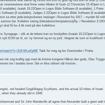
t menneskene skal våkne og forstå hva som er godt og hva som er ondt (1 Cor
for at «menneskene skal finne veien tilbake til Gud» (2 Chronicles 15:4Open in 
f available), Isaiah 19:22Open in Logos Bible Software (if available), 1 Peter
 Software (if available), Judges 2:22Open in Logos Bible Software (if availab
zin sa etter jøde-bolsjevikenes herjinger i Russland fra 1917 – myrdet 66 milli
samme her. Kollektiv lutring (tribulations/temptations)(Åp. / Revelation 3:10
y) skal få lov å bli med på den kollektive.
tans Synagoge – slik at de lettere kan se forskjellen (Isaiah 10:21Open in Logos
 nytt EON tar til, en ‘ny himmel og en ny jord’, tilegnet de som er kvalifisert t
.com/watch?v=3LB-MLwXpME
Takk for meg og les Gravlunden i Praha
pa, men tok seg kraftig opp med de kristne kongene Håkon den gode, Olav Trygg
men inn i landets lover. Det er ikke sikkert når kristnin...
ongols, red headed Gog&Magog Scythians, and the actual 10 tribes of Israel.
, when they already did in 1948.
ohammad and Sir John Mandeville all agree that Alexander built a giant wall t