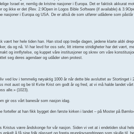
lige Israel er, nemlig de kristne nasjoner i Europa. Det er faktisk akkurat mo
øder og ikke er det (Rev. 2.9Open in Logos Bible Software (if available) & 3.9Op
ristne nasjoner i Europa og USA. De er altså de som utfører udådene som påstår
sk vært her hele tiden han. Han stod opp tredje dagen, jødene klarte aldri dre
er, da og nå. Vi har levd for oss selv, litt interne stridigheter har det vært, 
makt og innflytelse, og kuppet våre institusjoner og skrev om våre konstitusjon
uttet seg deres agendaer og udåder uten protest.
 ved lov i temmelig nøyaktig 1000 år når dette ble avsluttet av Stortinget i
 oss mot aust og be til Kvite Krist om godt år og fred, at vi må halde landet vår
ss alle.» (1023).
som gir oss vårt banesår som nasjon idag.
forteller at han fikk bygget den første kirken i landet – på Moster på Bømlo
s Kristus være åndskonge for vår nasjon. Siden vi vet at i endetiden skal hel
kelt å få sine folk plassert og foreta grunnlovsendringen som skulle til, her