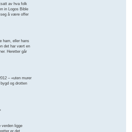
tsatt av hva folk
en in Logos Bible
 seg å være offer
pe ham, eller hans
men det har vært en
er. Heretter går
 2012 – «uten murer
t bygd og drotten
»
e verden ligge
etter er det