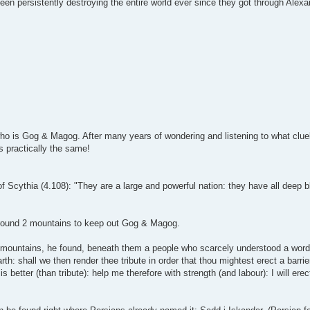
en persistently destroying the entire world ever since they got through Alexan
who is Gog & Magog. After many years of wondering and listening to what cluel
s practically the same!
f Scythia (4.108): "They are a large and powerful nation: they have all deep 
l around 2 mountains to keep out Gog & Magog.
 mountains, he found, beneath them a people who scarcely understood a word
h: shall we then render thee tribute in order that thou mightest erect a barri
etter (than tribute): help me therefore with strength (and labour): I will erect