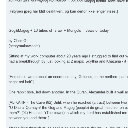
evil that was destroying civilization. Gog and Magog hybrid Jews have be
[Filtypen
jpeg
har blitt deaktivert, og kan derfor ikke lenger vises.]
Gog&Magog + 10 tribes of Israel + Mongols = Jews of today
by Chris G
(henrymakow.com)
Sitting at my work computer about 20 years ago I struggled to find out 
had a breakthrough by just looking at 2 maps; Scythia and Khazaria - it`
[Herodotus wrote about an enormous city, Gelonus, in the northern part o
bright red hair"]
One rabbit hole, led down another. In the Quran, Alexander built a wal
[AL-KAHF - The Cave (92) Until, when he reached (a tract) between two
"O Dhu al Qarnayn! the Gog and Magog (people) do great mischief on eart
them?" (94) He said: "(The power) in which my Lord has established me is b
between you and them: ]