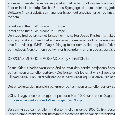
angrepet, men den som blir angrepet vil bekrefte for all verden hvem ånde
flest er innbilt er riktig. Det blir Satans Synagoge, de som kaller seg j
Software (if available)), som angriper Israel, det åndelige Israel, de k
for dem.
Israel send their ISIS troops to Europe
Israel send their ISIS troops to Europe
Den type fred og sikkerhet fantes her i nord. For Jesus Kristus har fakti
ånd, og i ånd kom han tilbake til millioner på millioner av kristne mennesk
jevn fin utvikling, INNTIL Gog & Magog folket som kaller seg jøder fikk 
det nedover. Norske menn og kvinner tilba jøder mer enn Jesus, og tilsl
OSS/CIA > MILORG > MOSSAD > StayBehind/Gladio
Jesus Kristus hadde vært dens ånd og styrt den norske nasjonens åndsliv
og har ingen gitter eller porter«. «Det første i vår lov er at vi skal bøye
vår ved helse. Han være vår ven og vi hans vener og Gud være ven åt o
Det er akkurat den manglen på «murer og har ingen gitter eller porter» 
«Olav Tryggvason som regjerte i perioden 995–1000 var kristen. Sagaene 
https://no.wikipedia.org/wiki/Kristningen_av_Norge
Så som vi ser, så mer eller mindre temmelig nøyaktig 1000 år, fikk Jesu
under Satans makt og han utnevner maktmenneskene var det forholdsvis en