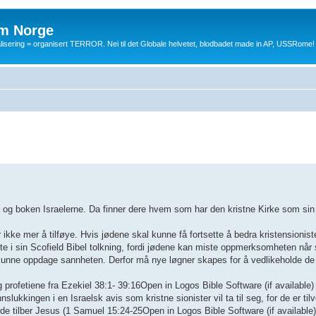
m Norge
balisering = organisert TERROR. Nei til det Globale helvetet, blodbadet made in AP, USSRome!
 og boken Israelerne. Da finner dere hvem som har den kristne Kirke som sin 
 ikke mer å tilføye. Hvis jødene skal kunne få fortsette å bedra kristensionis
tsette i sin Scofield Bibel tolkning, fordi jødene kan miste oppmerksomheten når
 de kunne oppdage sannheten. Derfor må nye løgner skapes for å vedlikeholde de
rofetiene fra Ezekiel 38:1- 39:16Open in Logos Bible Software (if available)
ukkingen i en Israelsk avis som kristne sionister vil ta til seg, for de er tilve
de tilber Jesus (1 Samuel 15:24-25Open in Logos Bible Software (if available)