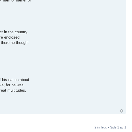
r dam or barrier of
r in the country.
re enclosed
 there he thought
This nation about
nia; for he was
reat multitudes,
2 innlegg • Side
1
av
1