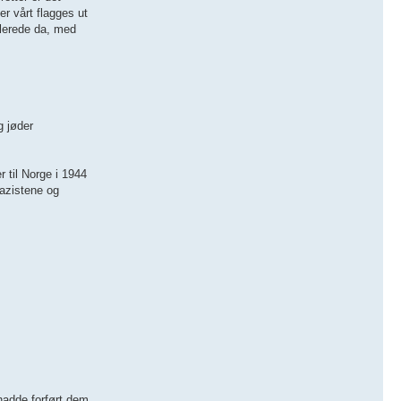
r vårt flagges ut
allerede da, med
g jøder
 til Norge i 1944
nazistene og
hadde forført dem,