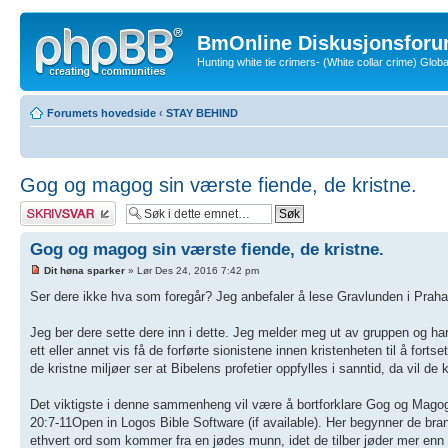
BmOnline Diskusjonsforu
Hunting white tie crimers- (White collar crime) Glo
Forumets hovedside
‹
STAY BEHIND
Gog og magog sin værste fiende, de kristne.
Skriv et svar
Gog og magog sin værste fiende, de kristne.
Dit høna sparker
» Lør Des 24, 2016 7:42 pm
Ser dere ikke hva som foregår? Jeg anbefaler å lese Gravlunden i Praha
Jeg ber dere sette dere inn i dette. Jeg melder meg ut av gruppen og har
ett eller annet vis få de forførte sionistene innen kristenheten til å for
de kristne miljøer ser at Bibelens profetier oppfylles i sanntid, da vil
Det viktigste i denne sammenheng vil være å bortforklare Gog og Magog p
20:7-11Open in Logos Bible Software (if available). Her begynner de brannsl
ethvert ord som kommer fra en jødes munn, idet de tilber jøder mer enn 