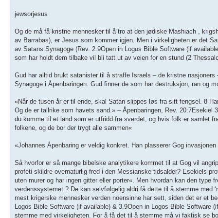
jewsorjesus
Og de må få kristne mennesker til å tro at den jødiske Mashiach , krigs
av Barrabas), er Jesus som kommer igjen. Men i virkeligheten er det Sat
av Satans Synagoge (Rev. 2.9Open in Logos Bible Software (if available) &
som har holdt dem tilbake vil bli tatt ut av veien for en stund (2 Thessal
Gud har alltid brukt satanister til å straffe Israels – de kristne nasjone
Synagoge i Åpenbaringen. Gud finner de som har destruksjon, ran og mord
«Når de tusen år er til ende, skal Satan slippes løs fra sitt fengsel. 8 H
Og de er tallrike som havets sand.» – Åpenbaringen, Rev. 20:7Esekiel 38
du komme til et land som er utfridd fra sverdet, og hvis folk er samlet fr
folkene, og de bor der trygt alle sammen«
«Johannes Åpenbaring er veldig konkret. Han plasserer Gog invasjonen p
Så hvorfor er så mange bibelske analytikere kommet til at Gog vil angrip
profeti skildre overnaturlig fred i den Messianske tidsalder? Esekiels pr
uten murer og har ingen gitter eller porter«. Men hvordan kan den type 
verdenssystemet ? De kan selvfølgelig aldri få dette til å stemme med ‘r
mest krigerske mennesker verden noensinne har sett, siden det er et be
Logos Bible Software (if available) & 3.9Open in Logos Bible Software (if a
stemme med virkeligheten. For å få det til å stemme må vi faktisk se bort 