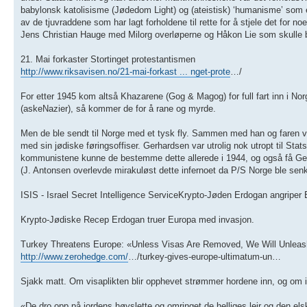
babylonsk katolisisme (Jødedom Light) og (ateistisk) ‘humanisme’ som er 
av de tjuvraddene som har lagt forholdene til rette for å stjele det for n
Jens Christian Hauge med Milorg overløperne og Håkon Lie som skulle b
21. Mai forkaster Stortinget protestantismen
http://www.riksavisen.no/21-mai-forkast ... nget-prote
…/
For etter 1945 kom altså Khazarene (Gog & Magog) for full fart inn i No
(askeNazier), så kommer de for å rane og myrde.
Men de ble sendt til Norge med et tysk fly. Sammen med han og faren va
med sin jødiske føringsoffiser. Gerhardsen var utrolig nok utropt til Stat
kommunistene kunne de bestemme dette allerede i 1944, og også få Gerh
(J. Antonsen overlevde mirakuløst dette infernoet da P/S Norge ble senket
ISIS - Israel Secret Intelligence ServiceKrypto-Jøden Erdogan angriper
Krypto-Jødiske Recep Erdogan truer Europa med invasjon.
Turkey Threatens Europe: «Unless Visas Are Removed, We Will Unlea
http://www.zerohedge.com/
…/turkey-gives-europe-ultimatum-un…
Sjakk matt. Om visaplikten blir opphevet strømmer hordene inn, og om 
«De dro opp på jordens høyslette og omringet de helliges leir og den el