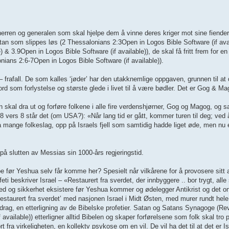
herren og generalen som skal hjelpe dem å vinne deres kriger mot sine fiende
an som slippes løs (2 Thessalonians 2:3Open in Logos Bible Software (if avai
 3.9Open in Logos Bible Software (if available)), de skal få fritt frem for en t
onians 2:6-7Open in Logos Bible Software (if available)).
rs – frafall. De som kalles ‘jøder’ har den utakknemlige oppgaven, grunnen til a
 som forlystelse og største glede i livet til å være bødler. Det er Gog & Ma
an skal dra ut og forføre folkene i alle fire verdenshjørner, Gog og Magog, og sa
 vers 8 står det (om USA?): «Når lang tid er gått, kommer turen til deg; ved
a mange folkeslag, opp på Israels fjell som samtidig hadde liget øde, men nu er
å slutten av Messias sin 1000-års regjeringstid.
e før Yeshua selv får komme her? Spesielt når vilkårene for å provosere sitt 
ofeti beskriver Israel – «Restaurert fra sverdet, der innbyggere .. bor trygt, a
fred og sikkerhet eksistere før Yeshua kommer og ødelegger Antikrist og det o
estaurert fra sverdet’ med nasjonen Israel i Midt Østen, med murer rundt hele
drag, en etterligning av de Bibelske profetier. Satan og Satans Synagoge (Re
vailable)) etterligner alltid Bibelen og skaper forførelsene som folk skal tro på,
fra virkeligheten, en kollektv psykose om en vil. De vil ha det til at det er Is