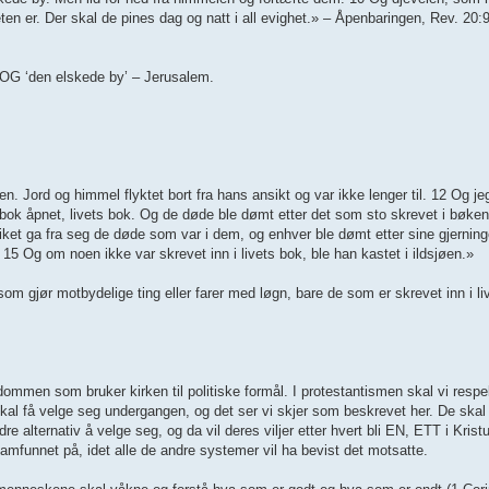
eten er. Der skal de pines dag og natt i all evighet.» – Åpenbaringen, Rev. 20
a) OG ‘den elskede by’ – Jerusalem.
. Jord og himmel flyktet bort fra hans ansikt og var ikke lenger til. 12 Og j
bok åpnet, livets bok. Og de døde ble dømt etter det som sto skrevet i bøkene
ket ga fra seg de døde som var i dem, og enhver ble dømt etter sine gjerning
15 Og om noen ikke var skrevet inn i livets bok, ble han kastet i ildsjøen.»
m gjør motbydelige ting eller farer med løgn, bare de som er skrevet inn i li
dedommen som bruker kirken til politiske formål. I protestantismen skal vi res
e skal få velge seg undergangen, og det ser vi skjer som beskrevet her. De ska
lternativ å velge seg, og da vil deres viljer etter hvert bli EN, ETT i Kristus,
amfunnet på, idet alle de andre systemer vil ha bevist det motsatte.