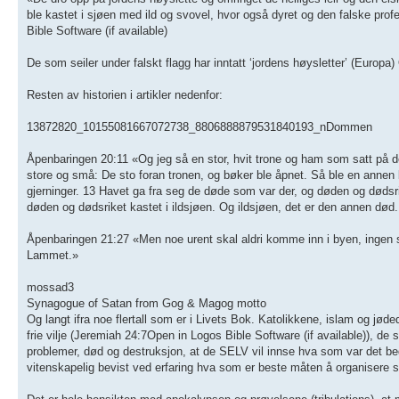
ble kastet i sjøen med ild og svovel, hvor også dyret og den falske prof
Bible Software (if available)
De som seiler under falskt flagg har inntatt ‘jordens høysletter’ (Europ
Resten av historien i artikler nedenfor:
13872820_10155081667072738_8806888879531840193_nDommen
Åpenbaringen 20:11 «Og jeg så en stor, hvit trone og ham som satt på den
store og små: De sto foran tronen, og bøker ble åpnet. Så ble en annen 
gjerninger. 13 Havet ga fra seg de døde som var der, og døden og dødsri
døden og dødsriket kastet i ildsjøen. Og ildsjøen, det er den annen død. 
Åpenbaringen 21:27 «Men noe urent skal aldri komme inn i byen, ingen so
Lammet.»
mossad3
Synagogue of Satan from Gog & Magog motto
Og langt ifra noe flertall som er i Livets Bok. Katolikkene, islam og jø
frie vilje (Jeremiah 24:7Open in Logos Bible Software (if available)), d
problemer, død og destruksjon, at de SELV vil innse hva som var det bedre a
vitenskapelig bevist ved erfaring hva som er beste måten å organisere s