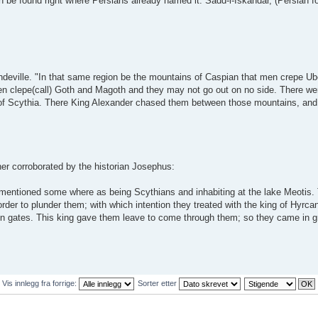
n be found right where Persians already named it: Sadd-i-Iskandar, (Persian fo
ndeville. "In that same region be the mountains of Caspian that men crepe Ube
n clepe(call) Goth and Magoth and they may not go out on no side. There we
s of Scythia. There King Alexander chased them between those mountains, and
er corroborated by the historian Josephus:
mentioned some where as being Scythians and inhabiting at the lake Meotis. 
 order to plunder them; with which intention they treated with the king of Hyrca
ron gates. This king gave them leave to come through them; so they came in g
Vis innlegg fra forrige:
Sorter etter