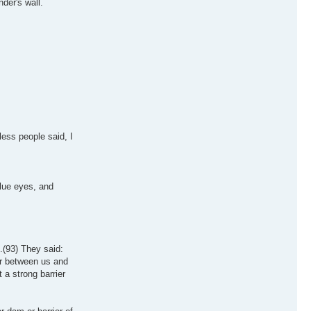
der's wall.
ess people said, I
blue eyes, and
.(93) They said:
er between us and
 a strong barrier