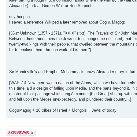
After sifting through much confusion about where the wall is, the wall ca
Alexander). a.k.a. Gorgon Wall or Red Serpent.
scythia.png
I saved a reference Wikipedia later removed about Gog & Magog:
[35.(^ Unknown (1357 - 1371). "XXIX" (.txt). The Travels of Sir John Ma
Between those mountains the Jews of ten lineages be enclosed, that me
twenty-two kings with their people, that dwelled between the mountain
for to enclose them through work of his men."]
Sir Mandeville's and Prophet Mohammad's crazy Alexander story is furth
[WAR 7:4 Now there was a nation of the Alans, which we have formerly 
this time laid a design of falling upon Media, and the parts beyond it, in
master of that passage which king Alexander [the Great] shut up with i
and fell upon the Medes unexpectedly, and plundered their country...]
Gog&Magog + 10 tribes of Israel + Mongols = Jews of today
Skriv et svar