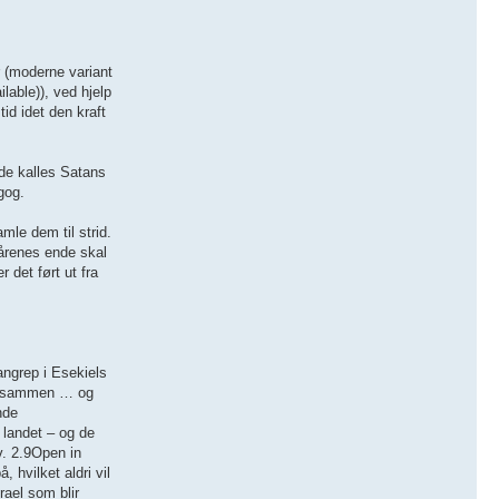
r (moderne variant
lable)), ved hjelp
id idet den kraft
t de kalles Satans
gog.
mle dem til strid.
 årenes ende skal
 det ført ut fra
angrep i Esekiels
lle sammen … og
nde
 landet – og de
v. 2.9Open in
 hvilket aldri vil
rael som blir