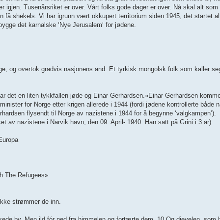
igjen. Tusenårsriket er over. Vårt folks gode dager er over. Nå skal alt som e
oen få shekels. Vi har igrunn vært okkupert territorium siden 1945, det startet 
ygge det karnalske ‘Nye Jerusalem‘ for jødene.
rge, og overtok gradvis nasjonens ånd. Et tyrkisk mongolsk folk som kaller se
r det en liten tykkfallen jøde og Einar Gerhardsen.»Einar Gerhardsen kommer
sminister for Norge etter krigen allerede i 1944 (fordi jødene kontrollerte både 
ardsen flysendt til Norge av nazistene i 1944 for å begynne ‘valgkampen’).
 av nazistene i Narvik havn, den 09. April- 1940. Han satt på Grini i 3 år).
 Europa
sh The Refugees»
ikke strømmer de inn.
skede by. Men ild fór ned fra himmelen og fortærte dem. 10 Og djevelen, som 