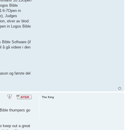
inthians 10:13Open
Logos Bible
 1:6-7Open in
le), Judges
on, elver av blod:
Open in Logos Bible
 Bible Software (if
il å gå videre i den
vason og første del
The King
 Bible thumpers go
o keep out a great