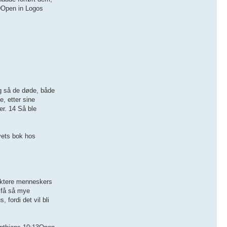
:9Open in Logos
eg så de døde, både
, etter sine
er. 14 Så ble
vets bok hos
pektere menneskers
l få så mye
 fordi det vil bli