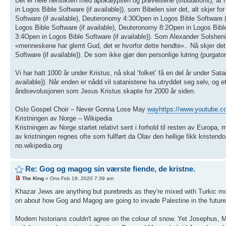
Det er hele hensikten med apokalypsen og prøvelsene (tribulations), a
in Logos Bible Software (if available)), som Bibelen sier det, alt skjer 
Software (if available), Deuteronomy 4:30Open in Logos Bible Software (i
Logos Bible Software (if available), Deuteronomy 8:2Open in Logos Bible
3:4Open in Logos Bible Software (if available)). Som Alexander Solshenit
«menneskene har glemt Gud, det er hvorfor dette hendte».. Nå skjer det 
Software (if available)). De som ikke gjør den personlige lutring (purgator
Vi har hatt 1000 år under Kristus, nå skal ‘folket’ få en del år under Sa
available)). Når enden er nådd vil satanistene ha utryddet seg selv, og ett
åndsevolusjonen som Jesus Kristus skapte for 2000 år siden.
Oslo Gospel Choir – Never Gonna Lose May
wayhttps://www.youtube
Kristningen av Norge – Wikipedia
Kristningen av Norge startet relativt sent i forhold til resten av Euro
av kristningen regnes ofte som fullført da Olav den hellige fikk kristendom
no.wikipedia.org
Re: Gog og magog sin værste fiende, de kristne.
The King
» Ons Feb 19, 2020 7:39 am
Khazar Jews are anything but purebreds as they're mixed with Turkic m
on about how Gog and Magog are going to invade Palestine in the future
Modern historians couldn't agree on the colour of snow. Yet Josephus, M