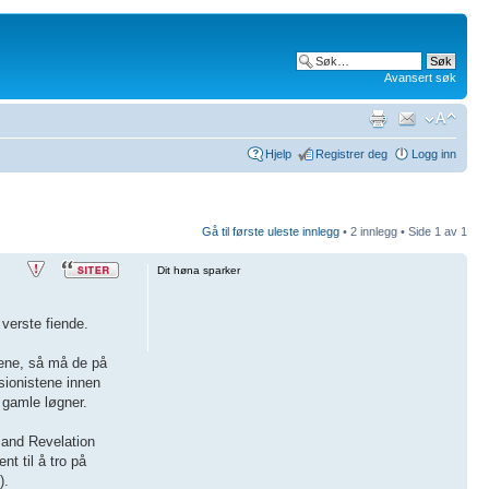
Avansert søk
Hjelp
Registrer deg
Logg inn
Gå til første uleste innlegg
• 2 innlegg • Side
1
av
1
Dit høna sparker
verste fiende.
tene, så må de på
 sionistene innen
 gamle løgner.
 and Revelation
nt til å tro på
).