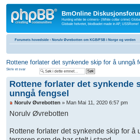
BmOnline Diskusjonsforu
Hunting white tie crimers- (White collar crime) Glob
Globale helvetet, blodbadet made in AP, USSRome!
Forumets hovedside
‹
Norulv Øvrebotten om KGB/FSB i Norge og verden
Rottene forlater det synkende skip for å unngå 
Skriv et svar
Rottene forlater det synkende s
unngå fengsel
Norulv Øvrebotten
» Man Mai 11, 2020 6:57 pm
Norulv Øvrebotten
Rottene forlater det synkende skip for å 
terroren som de har stelt i stand