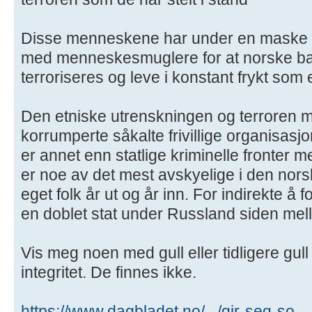
Disse menneskene har under en maske 
med menneskesmuglere for at norske ba
terroriseres og leve i konstant frykt so
Den etniske utrenskningen og terroren m
korrumperte såkalte frivillige organisa
er annet enn statlige kriminelle fronter 
er noe av det mest avskyelige i den nors
eget folk år ut og år inn. For indirekte å
en doblet stat under Russland siden mel
Vis meg noen med gull eller tidligere gu
integritet. De finnes ikke.
https://www.dagbladet.no/.../gir-seg-so .