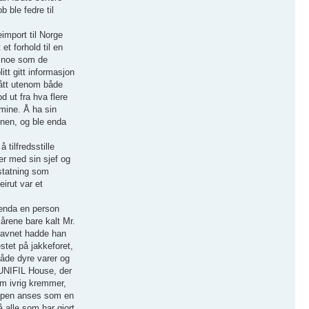
ble fedre til
eimport til Norge
t forhold til en
t noe som de
tt gitt informasjon
gått utenom både
 ut fra hva flere
 mine. Å ha sin
onen, og ble enda
tilfredsstille
er med sin sjef og
rstatning som
eirut var et
r enda en person
iårene bare kalt Mr.
 Navnet hadde han
stet på jakkeforet,
både dyre varer og
e UNIFIL House, der
om ivrig kremmer,
typen anses som en
å alle som har gjort