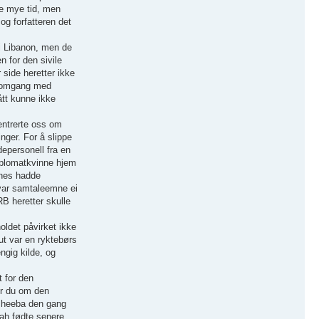
de mye tid, men
og forfatteren det
n i Libanon, men de
n for den sivile
 side heretter ikke
al omgang med
ått kunne ikke
entrerte oss om
inger. For å slippe
depersonell fra en
diplomatkvinne hjem
nnes hadde
 var samtaleemne ei
B heretter skulle
oldet påvirket ikke
ut var en ryktebørs
ngig kilde, og
 for den
er du om den
ersheeba den gang
rah fødte senere