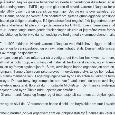
 årsaker. Jeg ble ganske forbannet og svarte at beordringer diskuterer jeg ikk
e kontingenten i UNIFIL, og turen gikk rett til hovedkvarteret i Naqoura for o
der UNIFIL som var en svensk generalmajor. Det ble en ny overraskelse. S
i Beirut, hadde jeg ventet å bli orientert om sjefens grunnleggende prinsippe
sert på tidligere erfaringer. På tjenestespråket engelsk fikk jeg derimot serv
r for sikkerheten til alle som gjorde tjeneste for UNIFIL i byen. Generalen sn
tt ut i denne lange intetsigende forelesningen skjønte at jeg måtte være forber
mål stilte jeg heller ikke da han endelig ble ferdig med skremmeprekenen. Like
FIL i 1992 forklares. Hovedkvarteret i Naqoura ved Middelhavet ligger tre kilo
asjons- og forsyningsstaber, og en sivil administrativ stab. Denne hadde ansvar
ar av mange nasjonaliteter.
tskompani som på flere måter var så uryddig at det ikke bør beskrives nærmere
 militærpolititropp, en profesjonell italiensk helikopterskvadron, og en frans
ataljon og forsyningsbataljon fru Blom, avdelingen hadde organisasjon som en
ttekompani. Tunge våpen som rakettdrevet mineryddingsutstyr, tunge bombekas
ranskmennene selv. Lagerbygningene var bygd i utkanten av leiren til formål
øyer. Det var forsyningskompaniet som var ’’bataljonen’’, de andre avdelingen
betydelig motstand. Ikke så dumt i ustabile Midt-Østen. Den franske avdelinge
tasjonert ved byen Tibnin midt i operasjonsområdet.
and, Ghana, Irland, Nepal og Norge, og et internasjonalt sammensatt utrykning
itær og en sivil del. Virksomheten hadde tilhold i en høyblokk som står i byde
 rimelig nærhet, og var organisert som en innkjøpsstab for å handle inn varer