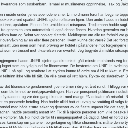
hverandre som søskenbarn. Ismael er muslimenes opprinnelse, Isak og Jakob 
nesten i unåde under tjenesteperiodene sine: En nordmann fordi han begynte tepp
eppekonkurrent sparket UNIFIL-sjefen offiseren hjem. Den andre hadde innledet e
ere i innkjøpstaben. Finnen fikk umiddelbart reisepass. Tredjemann hadde sag
fra generalen kom automatisk til også denne finnen. Hvordan generalen var bli
llom ham og Beirut var opplagt tilstede. Meldingene om alle tre forhold var 
r overvåkning av en eller flere personer. Hvem kunne det være? Det jeg forstod
t iverksatt uten noen som helst prøving av holdet i påstandene mot forgjengerne
så som en trussel mot tilværelsen var uventet. Jeg begynte å mislike situasj
rgjengerne hadde UNIFIL-sjefen ganske enkelt gått minste motstands veg for å 
, og logret som en lydig hund for libaneserne. De bestemte om UNIFILs avdeling
 UNIFIL på spill, og resultere i at styrken kunne få ordre om å bli trukket ut. E
eiltrinn ikke ville bli tålt. Da ville turen gå rett hjem. Rykte- og sladrebyen B
v det libanesiske gendarmeriet tjuefire timer i døgnet året rundt. I tillegg va
im som ble lønnet av innkjøpsavdelingen. Han var pensjonert politimann i sekst
ale flyplassen, og var den gang i kontakt med mange FN-soldater på reisefot.
ot en passende betaling. Han hadde alltid hatt et utvalg av småting til salgs fe
handel med både større saker og tjenester av de fleste utgaver ble det sagt, 
allaghan, hadde personlig ansatt Mr. Fix til å sjekke personer som ville besøk
torer. Mr. Fix holdt derfor til i inngangspartiet på dagtid. Med en fortid s
sses kunnskap om partene i borgerkrigen og tillike shiamuslim, måtte denne 
se til Mekka og forlangte å bli tiltalt som Hajj. (Uttales hasj, en ærestittel p