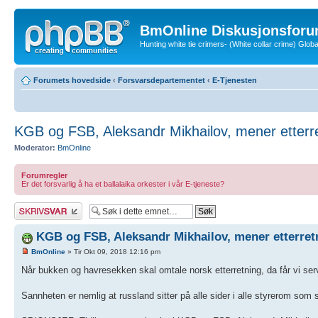
BmOnline Diskusjonsforu
Hunting white tie crimers- (White collar crime) Glo
Forumets hovedside
‹
Forsvarsdepartementet
‹
E-Tjenesten
KGB og FSB, Aleksandr Mikhailov, mener etterr
Moderator:
BmOnline
Forumregler
Er det forsvarlig å ha et ballalaika orkester i vår E-tjeneste?
Skriv et svar
KGB og FSB, Aleksandr Mikhailov, mener etterret
BmOnline
» Tir Okt 09, 2018 12:16 pm
Når bukken og havresekken skal omtale norsk etterretning, da får vi serv
Sannheten er nemlig at russland sitter på alle sider i alle styrerom som s