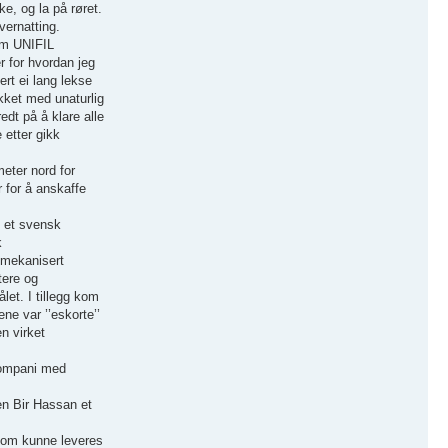
e, og la på røret.
vernatting.
om UNIFIL
r for hvordan jeg
ert ei lang lekse
akket med unaturlig
edt på å klare alle
 etter gikk
meter nord for
 for å anskaffe
, et svensk
k
 mekanisert
tere og
et. I tillegg kom
e var ’’eskorte’’
n virket
skompani med
len Bir Hassan et
 som kunne leveres