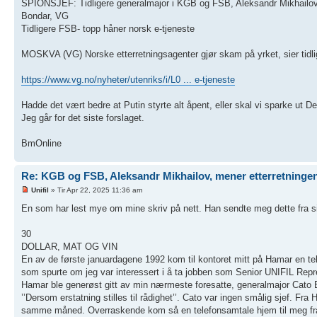
SPIONSJEF: Tidligere generalmajor i KGB og FSB, Aleksandr Mikhailov, me
Bondar, VG
Tidligere FSB- topp håner norsk e-tjeneste
MOSKVA (VG) Norske etterretningsagenter gjør skam på yrket, sier tidli
https://www.vg.no/nyheter/utenriks/i/L0 ... e-tjeneste
Hadde det vært bedre at Putin styrte alt åpent, eller skal vi sparke ut 
Jeg går for det siste forslaget.
BmOnline
Re: KGB og FSB, Aleksandr Mikhailov, mener etterretninge
Unifil
» Tir Apr 22, 2025 11:36 am
En som har lest mye om mine skriv på nett. Han sendte meg dette fra si
30
DOLLAR, MAT OG VIN
En av de første januardagene 1992 kom til kontoret mitt på Hamar en telef
som spurte om jeg var interessert i å ta jobben som Senior UNIFIL Represe
Hamar ble generøst gitt av min nærmeste foresatte, generalmajor Cato Bj
’’Dersom erstatning stilles til rådighet’’. Cato var ingen smålig sjef. 
samme måned. Overraskende kom så en telefonsamtale hjem til meg fra 