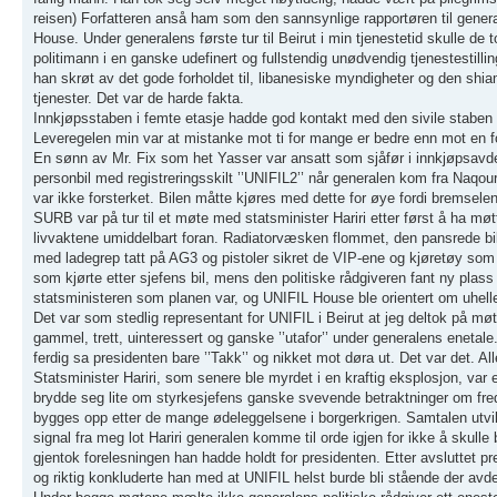
reisen) Forfatteren anså ham som den sannsynlige rapportøren til genera
House. Under generalens første tur til Beirut i min tjenestetid skulle de
politimann i en ganske udefinert og fullstendig unødvendig tjenestestil
han skrøt av det gode forholdet til, libanesiske myndigheter og den shi
tjenester. Det var de harde fakta.
Innkjøpsstaben i femte etasje hadde god kontakt med den sivile staben 
Leveregelen min var at mistanke mot ti for mange er bedre enn mot en fo
En sønn av Mr. Fix som het Yasser var ansatt som sjåfør i innkjøpsavde
personbil med registreringsskilt ’’UNIFIL2’’ når generalen kom fra Naqou
var ikke forsterket. Bilen måtte kjøres med dette for øye fordi bremselen
SURB var på tur til et møte med statsminister Hariri etter først å ha møtt 
livvaktene umiddelbart foran. Radiatorvæsken flommet, den pansrede bilen
med ladegrep tatt på AG3 og pistoler sikret de VIP-ene og kjøretøy som v
som kjørte etter sjefens bil, mens den politiske rådgiveren fant ny plass
statsministeren som planen var, og UNIFIL House ble orientert om uhellet
Det var som stedlig representant for UNIFIL i Beirut at jeg deltok på møt
gammel, trett, uinteressert og ganske ’’utafor’’ under generalens enetal
ferdig sa presidenten bare ’’Takk’’ og nikket mot døra ut. Det var det. Alle
Statsminister Hariri, som senere ble myrdet i en kraftig eksplosjon, var
brydde seg lite om styrkesjefens ganske svevende betraktninger om freds
bygges opp etter de mange ødeleggelsene i borgerkrigen. Samtalen utviklet
signal fra meg lot Hariri generalen komme til orde igjen for ikke å skull
gjentok forelesningen han hadde holdt for presidenten. Etter avsluttet p
og riktig konkluderte han med at UNIFIL helst burde bli stående der avdel