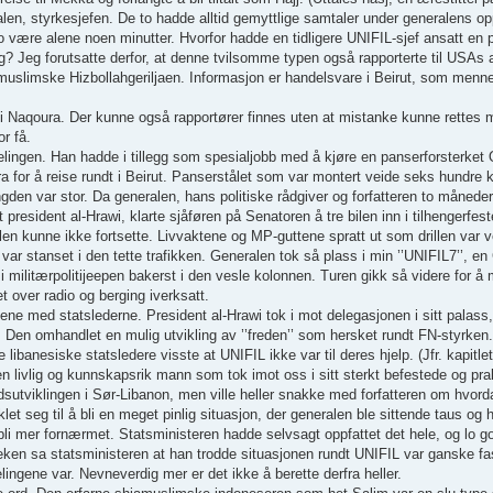
len, styrkesjefen. De to hadde alltid gemyttlige samtaler under generalens o
 to være alene noen minutter. Hvorfor hadde en tidligere UNIFIL-sjef ansatt en 
ling? Jeg forutsatte derfor, at denne tvilsomme typen også rapporterte til US
amuslimske Hizbollahgeriljaen. Informasjon er handelsvare i Beirut, som menne
i Naqoura. Der kunne også rapportører finnes uten at mistanke kunne rettes 
r få.
lingen. Han hadde i tillegg som spesialjobb med å kjøre en panserforsterket
ra for å reise rundt i Beirut. Panserstålet som var montert veide seks hundre
gden var stor. Da generalen, hans politiske rådgiver og forfatteren to måneder
president al-Hrawi, klarte sjåføren på Senatoren å tre bilen inn i tilhengerfeste
 kunne ikke fortsette. Livvaktene og MP-guttene spratt ut som drillen var ved
ar stanset i den tette trafikken. Generalen tok så plass i min ’’UNIFIL7’’, en
 i militærpolitijeepen bakerst i den vesle kolonnen. Turen gikk så videre for å
 over radio og berging iverksatt.
ene med statslederne. President al-Hrawi tok i mot delegasjonen i sitt palass,
e. Den omhandlet en mulig utvikling av ’’freden’’ som hersket rundt FN-styrken
 libanesiske statsledere visste at UNIFIL ikke var til deres hjelp. (Jfr. kapitlet
 en livlig og kunnskapsrik mann som tok imot oss i sitt sterkt befestede og pra
utviklingen i Sør-Libanon, men ville heller snakke med forfatteren om hvorda
 seg til å bli en meget pinlig situasjon, der generalen ble sittende taus og h
e bli mer fornærmet. Statsministeren hadde selvsagt oppfattet det hele, og lo 
reken sa statsministeren at han trodde situasjonen rundt UNIFIL var ganske fas
ingene var. Nevneverdig mer er det ikke å berette derfra heller.