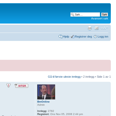
Avansert søk
Hjelp
Registrer deg
Logg inn
Gå til første uleste innlegg
• 2 innlegg • Side
1
av
1
BmOnline
Admin
Innlegg:
2782
Registrert:
Ons Nov 05, 2008 2:44 pm