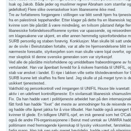
Isak og Jakob. Både jøder og muslimer regner Abraham som stamfar og 
jødefolket) Flere slike overraskelser kom libaneserne ikke med.
Tre av forfatterens forgjengere i stillingen var blitt sendt hjem fra tje
fra en palestinsk teppehandler. Etter klager på dette fra en libanesisk t
kvinne som ble påstått å være mindreårig, en tvilsom påstand ifølge fl
libanesiske forbindelsesoffiserene syntes var upassende, og reiseordren 
om klagesakene var ukjent, en eller annen hemmelig spionforbindelse me
SURB personlig og staben forøvrig. Konklusjon: Man skulle bli satt unde
av de sivile i Beirutstaben fortalte, var at alle tre hjemsendelsene blit
nærmeste foresatte, styrkesjefen som man skulle være lojal overfor, og
mer skeptisk til denne svenske generalen som var styrkesjef.
Ved alle de påståtte misforholdene og umiddelbare frabeordringene av fo
vertslandet. Han var åpenbart livredd for å risikere framtida til UNIFIL
stab var ønsket i landet. Ei ripe i lakken ville sette tilstedeværelsen for
SURB kunne lett skaffes fra flere land. Jeg skulle ut på meget tynn is der f
usikkert tjenestested..
Vakthold og personkontroll ved inngangen til UNIFIL House ble ivaretatt a
aktiv i en udefinert kontrolltjeneste: En sivilansatt libanesisk shiamusl
Fix. Da han hadde vært i polititjeneste arbeidet han på den internasjon
fått fordi han hadde ’’fixet’’ det meste av anmodninger fra de reisende m
og hadde ofte åpnet jakka for å vise tilbudet. Han hadde også arrangert 
kvinner til glede. En tidligere UNIFIL-sjef, en irsk general som het O'C
også de andre FN-organisasjonene i Beirut med unntak av UNWRA hadde kon
politimann med fremragende kjennskap til lyssky virksomhet, førstekla
farlig mann. Han tok seg selv meget høytidelig, hadde vært på pilegrimsrei