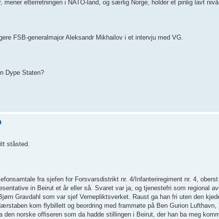
ner etterretningen i NATO-land, og særlig Norge, holder et pinlig lavt nivå.
gere FSB-generalmajor Aleksandr Mikhailov i et intervju med VG.
Den Dype Staten?
n
tt ståsted.
onsamtale fra sjefen for Forsvarsdistrikt nr. 4/Infanteriregiment nr. 4, obers
ntative in Beirut et år eller så. Svaret var ja, og tjenestefri som regional av
ørn Gravdahl som var sjef Vernepliktsverket. Raust ga han fri uten den kjede
Fra Hærstaben kom flybillett og beordring med frammøte på Ben Gurion Lufthavn,
den norske offiseren som da hadde stillingen i Beirut, der han ba meg kom