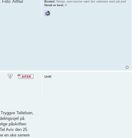
 Foto: Arthur
Bosted:
Norge, som kunne vært det vakreste sted på jord
Norsk er best:
0
Unifil
t Tryggve Tellefsen,
delingssjef på
lige påskriften
 Tel Aviv den 25.
me en uke senere