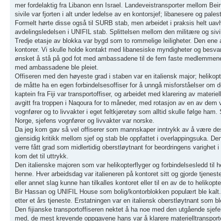
mer fordelaktig fra Libanon enn Israel. Landeveistransporter mellom Beiru
sivile var fjorten i alt under ledelse av en kontorsjef; libanesere og pale
Formelt hørte disse også til SURB stab, men arbeidet i praksis helt uavhe
avdelingsledelsen i UNIFIL stab. Splittelsen mellom den militære og sivil
Tredje etasje av blokka var bygd som to rommelige leiligheter. Den ene av 
kontorer. Vi skulle holde kontakt med libanesiske myndigheter og besvar
ønsket å stå på god fot med ambassadene til de fem faste medlemmene 
med ambassadene ble pleiet.
Offiseren med den høyeste grad i staben var en italiensk major; helikopte
de måtte ha en egen forbindelsesoffiser for å unngå misforståelser om d
kaptein fra Fiji var transportoffiser, og arbeidet med klarering av materie
avgitt fra troppen i Naqoura for to måneder, med rotasjon av en av dem 
vognfører og to livvakter i eget feltkjøretøy som alltid skulle følge ham.
Norge, sjefens vognfører og livvakter var norske.
Da jeg kom gav så vel offiserer som mannskaper inntrykk av å være desi
gjensidig kritikk mellom sjef og stab ble oppfattet i overlappingsuka. D
verre fått grad som midlertidig oberstløytnant for beordringens varighet i 
kom det til uttrykk.
Den italienske majoren som var helikopterflyger og forbindelsesledd til h
henne. Hver arbeidsdag var italieneren på kontoret sitt og gjorde tjeneste
eller annet slag kunne han tilkalles kontoret eller til en av de to helikop
Bir Hassan og UNIFIL House som bolig/kontorblokken populært ble kalt. O
etter et års tjeneste. Erstatningen var en italiensk oberstløytnant so
Den fijianske transportoffiseren nektet å ha noe med den utgående sjefen 
med, de mest krevende oppgavene hans var å klarere materielltransporter