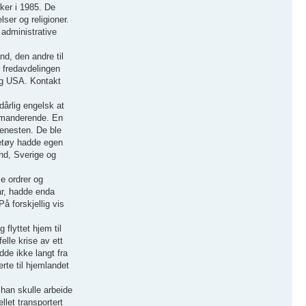
rker i 1985. De
lser og religioner.
 administrative
nd, den andre til
t fredavdelingen
og USA. Kontakt
dårlig engelsk at
ommanderende. En
tjenesten. De ble
retøy hadde egen
and, Sverige og
e ordrer og
ar, hadde enda
å forskjellig vis
flyttet hjem til
elle krise av ett
dde ikke langt fra
rte til hjemlandet
 han skulle arbeide
let transportert