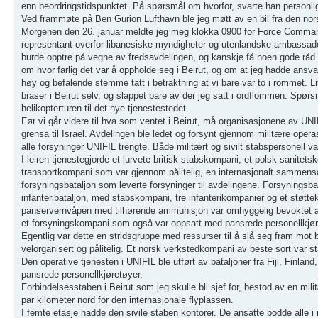
enn beordringstidspunktet. På spørsmål om hvorfor, svarte han personlige
Ved frammøte på Ben Gurion Lufthavn ble jeg møtt av en bil fra den norsk
Morgenen den 26. januar meldte jeg meg klokka 0900 for Force Comman
representant overfor libanesiske myndigheter og utenlandske ambassader 
burde opptre på vegne av fredsavdelingen, og kanskje få noen gode råd ba
om hvor farlig det var å oppholde seg i Beirut, og om at jeg hadde ansva
høy og befalende stemme tatt i betraktning at vi bare var to i rommet. Li
braser i Beirut selv, og slappet bare av der jeg satt i ordflommen. Spørs
helikopterturen til det nye tjenestestedet.
Før vi går videre til hva som ventet i Beirut, må organisasjonene av UNI
grensa til Israel. Avdelingen ble ledet og forsynt gjennom militære oper
alle forsyninger UNIFIL trengte. Både militært og sivilt stabspersonell v
I leiren tjenestegjorde et lurvete britisk stabskompani, et polsk sanite
transportkompani som var gjennom pålitelig, en internasjonalt sammensatt
forsyningsbataljon som leverte forsyninger til avdelingene. Forsyningsb
infanteribataljon, med stabskompani, tre infanterikompanier og et stø
panservernvåpen med tilhørende ammunisjon var omhyggelig bevoktet av f
et forsyningskompani som også var oppsatt med pansrede personellkjøret
Egentlig var dette en stridsgruppe med ressurser til å slå seg fram mot 
velorganisert og pålitelig. Et norsk verkstedkompani av beste sort var s
Den operative tjenesten i UNIFIL ble utført av bataljoner fra Fiji, Finl
pansrede personellkjøretøyer.
Forbindelsesstaben i Beirut som jeg skulle bli sjef for, bestod av en mil
par kilometer nord for den internasjonale flyplassen.
I femte etasje hadde den sivile staben kontorer. De ansatte bodde alle i