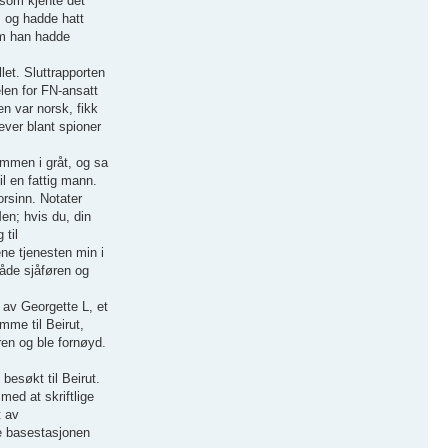
 som kjente det
, og hadde hatt
som han hadde
let. Sluttrapporten
elen for FN-ansatt
en var norsk, fikk
ever blant spioner
sammen i gråt, og sa
il en fattig mann.
orsinn. Notater
Men; hvis du, din
 til
ene tjenesten min i
Både sjåføren og
 av Georgette L, et
mme til Beirut,
ren og ble fornøyd.
besøkt til Beirut.
med at skriftlige
t av
ne basestasjonen