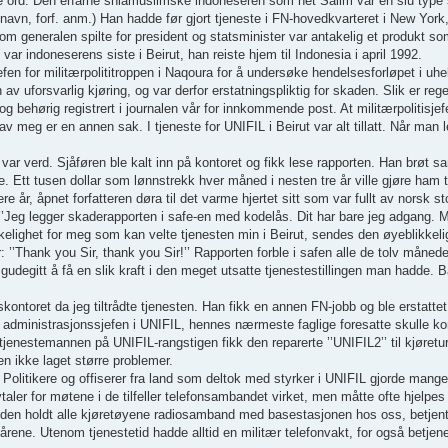
e ord. Den erfarne shiamuslimske indoneseren som het Salim var en slu type
t navn, forf. anm.) Han hadde før gjort tjeneste i FN-hovedkvarteret i New York
som generalen spilte for president og statsminister var antakelig et produkt 
 var indoneserens siste i Beirut, han reiste hjem til Indonesia i april 1992.
en for militærpolititroppen i Naqoura for å undersøke hendelsesforløpet i uhel
 uforsvarlig kjøring, og var derfor erstatningspliktig for skaden. Slik er reg
g behørig registrert i journalen vår for innkommende post. At militærpolitisjef
 meg er en annen sak. I tjeneste for UNIFIL i Beirut var alt tillatt. Når man l
n var verd. Sjåføren ble kalt inn på kontoret og fikk lese rapporten. Han brøt 
e. Ett tusen dollar som lønnstrekk hver måned i nesten tre år ville gjøre ham t
re år, åpnet forfatteren døra til det varme hjertet sitt som var fullt av norsk st
g: ’’Jeg legger skaderapporten i safe-en med kodelås. Dit har bare jeg adgang. 
skelighet for meg som kan velte tjenesten min i Beirut, sendes den øyeblikkelig
 ’’Thank you Sir, thank you Sir!’’ Rapporten forble i safen alle de tolv måned
m gudegitt å få en slik kraft i den meget utsatte tjenestestillingen man hadde. 
kontoret da jeg tiltrådte tjenesten. Han fikk en annen FN-jobb og ble erstattet
a administrasjonssjefen i UNIFIL, hennes nærmeste faglige foresatte skulle ko
tjenestemannen på UNIFIL-rangstigen fikk den reparerte ’’UNIFIL2’’ til kjøretu
en ikke laget større problemer.
 Politikere og offiserer fra land som deltok med styrker i UNIFIL gjorde mange 
aler for møtene i de tilfeller telefonsambandet virket, men måtte ofte hjelpes 
tetiden holdt alle kjøretøyene radiosamband med basestasjonen hos oss, betjen
eårene. Utenom tjenestetid hadde alltid en militær telefonvakt, for også betje