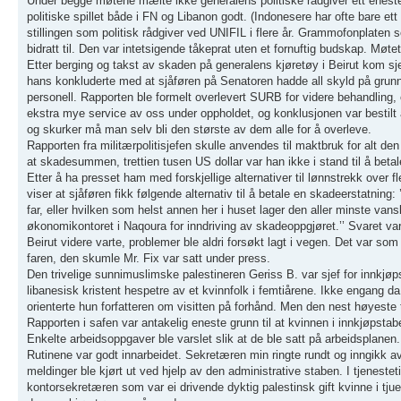
Under begge møtene mælte ikke generalens politiske rådgiver ett enest
politiske spillet både i FN og Libanon godt. (Indonesere har ofte bare et
stillingen som politisk rådgiver ved UNIFIL i flere år. Grammofonplaten 
bidratt til. Den var intetsigende tåkeprat uten et fornuftig budskap. Møtet
Etter berging og takst av skaden på generalens kjøretøy i Beirut kom sjef
hans konkluderte med at sjåføren på Senatoren hadde all skyld på grunn av
personell. Rapporten ble formelt overlevert SURB for videre behandling, o
ekstra mye service av oss under oppholdet, og konklusjonen var bestilt av
og skurker må man selv bli den største av dem alle for å overleve.
Rapporten fra militærpolitisjefen skulle anvendes til maktbruk for alt de
at skadesummen, trettien tusen US dollar var han ikke i stand til å betal
Etter å ha presset ham med forskjellige alternativer til lønnstrekk over fle
viser at sjåføren fikk følgende alternativ til å betale en skadeerstatnin
far, eller hvilken som helst annen her i huset lager den aller minste van
økonomikontoret i Naqoura for inndriving av skadeoppgjøret.’’ Svaret var:
Beirut videre varte, problemer ble aldri forsøkt lagt i vegen. Det var so
faren, den skumle Mr. Fix var satt under press.
Den trivelige sunnimuslimske palestineren Geriss B. var sjef for innkjøps
libanesisk kristent hespetre av et kvinnfolk i femtiårene. Ikke engang d
orienterte hun forfatteren om visitten på forhånd. Men den nest høyeste 
Rapporten i safen var antakelig eneste grunn til at kvinnen i innkjøpstab
Enkelte arbeidsoppgaver ble varslet slik at de ble satt på arbeidsplanen.
Rutinene var godt innarbeidet. Sekretæren min ringte rundt og inngikk avt
meldinger ble kjørt ut ved hjelp av den administrative staben. I tjenes
kontorsekretæren som var ei drivende dyktig palestinsk gift kvinne i tju