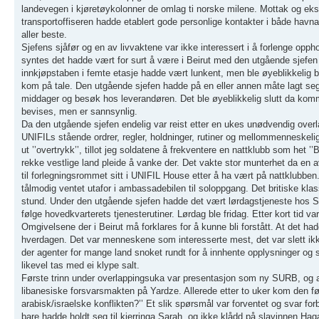
landevegen i kjøretøykolonner de omlag ti norske milene. Mottak og ek
transportoffiseren hadde etablert gode personlige kontakter i både havna 
aller beste.
Sjefens sjåfør og en av livvaktene var ikke interessert i å forlenge oppho
syntes det hadde vært for surt å være i Beirut med den utgående sjefen o
innkjøpstaben i femte etasje hadde vært lunkent, men ble øyeblikkelig be
kom på tale. Den utgående sjefen hadde på en eller annen måte lagt seg 
middager og besøk hos leverandøren. Det ble øyeblikkelig slutt da komm
bevises, men er sannsynlig.
Da den utgående sjefen endelig var reist etter en ukes unødvendig over
UNIFILs stående ordrer, regler, holdninger, rutiner og mellommenneskelige f
ut ’’overtrykk’’, tillot jeg soldatene å frekventere en nattklubb som he
rekke vestlige land pleide å vanke der. Det vakte stor munterhet da en 
til forlegningsrommet sitt i UNIFIL House etter å ha vært på nattklubbe
tålmodig ventet utafor i ambassadebilen til soloppgang. Det britiske kla
stund. Under den utgående sjefen hadde det vært lørdagstjeneste hos SU
følge hovedkvarterets tjenesterutiner. Lørdag ble fridag. Etter kort tid va
Omgivelsene der i Beirut må forklares for å kunne bli forstått. At det ha
hverdagen. Det var menneskene som interesserte mest, det var slett ikk
der agenter for mange land snoket rundt for å innhente opplysninger og
likevel tas med ei klype salt.
Første trinn under overlappingsuka var presentasjon som ny SURB, og av
libanesiske forsvarsmakten på Yardze. Allerede etter to uker kom den f
arabisk/israelske konflikten?’’ Et slik spørsmål var forventet og svar 
bare hadde holdt seg til kjerringa Sarah, og ikke klådd på slavinnen Ha