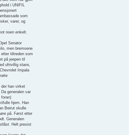
pphold i UNIFIL
pensjonert
As ambassade som
sker, varer, og
mot noen enkelt.
 Opel Senator
 kilo, men bremsene
 etter tiltreden som
t på jeepen til
 ufrivillig stans,
 Chevrolet Impala
 møte
 der han virket
. Da generalen var
 foran)
ktfulle hjem. Han
n Beirut skulle
øre på. Først etter
godt. Generalen
tlåst. Helt presist