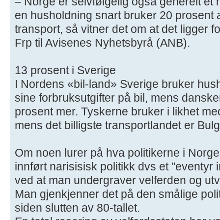
– Norge er selvfølgelig også generelt e
en husholdning snart bruker 20 prosent a
transport, så vitner det om at det ligger f
Frp til Avisenes Nyhetsbyrå (ANB).
13 prosent i Sverige
I Nordens «bil-land» Sverige bruker hus
sine forbruksutgifter på bil, mens dans
prosent mer. Tyskerne bruker i likhet m
mens det billigste transportlandet er Bu
Om noen lurer på hva politikerne i Norge 
innført narisisisk politikk dvs et "eventyr
ved at man undergraver velferden og utv
Man gjenkjenner det på den smålige poli
siden slutten av 80-tallet.