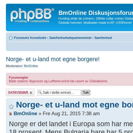
BmOnline Diskusjonsforu
Hunting white tie crimers- (White collar crime) Glob
Globale helvetet, blodbadet made in AP, USSRome!
Forumets hovedside
‹
Samferdselsdepartementet
‹
Samferdsel
Norge- et u-land mot egne borgere!
Moderator:
BmOnline
Forumregler
Både statens Vegvesen og Luftfartsverket ble rasert av Globalistene.
Skriv et svar
Norge- et u-land mot egne bo
BmOnline
» Fre Aug 21, 2015 7:38 am
Norge er det landet i Europa som har mest 
18 prosent. Mens Bulgaria bare har 5 pr