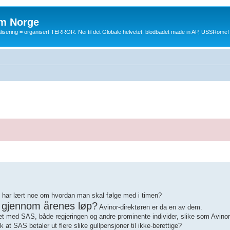
m Norge
balisering = organisert TERROR. Nei til det Globale helvetet, blodbadet made in AP, USSRome!
 har lært noe om hvordan man skal følge med i timen?
t gjennom årenes løp?
Avinor-direktøren er da en av dem.
et med SAS, både regjeringen og andre prominente individer, slike som Avino
 at SAS betaler ut flere slike gullpensjoner til ikke-berettige?