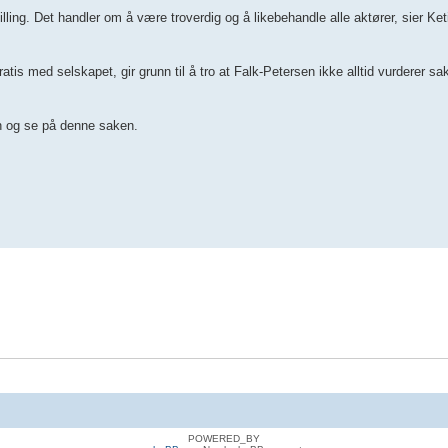
illing. Det handler om å være troverdig og å likebehandle alle aktører, sier Ket
tis med selskapet, gir grunn til å tro at Falk-Petersen ikke alltid vurderer sak
n og se på denne saken.
POWERED_BY