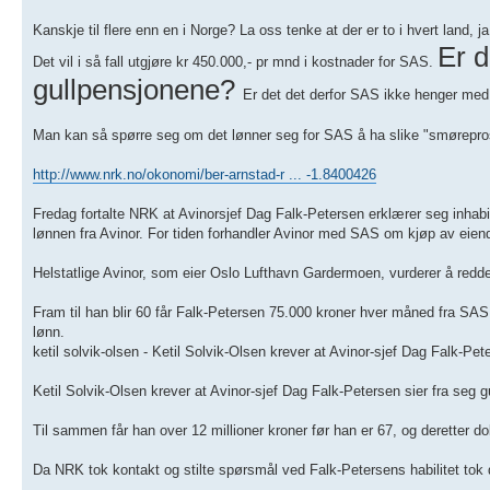
Kanskje til flere enn en i Norge? La oss tenke at der er to i hvert land
Er 
Det vil i så fall utgjøre kr 450.000,- pr mnd i kostnader for SAS.
gullpensjonene?
Er det det derfor SAS ikke henger med
Man kan så spørre seg om det lønner seg for SAS å ha slike "smøreprosj
http://www.nrk.no/okonomi/ber-arnstad-r ... -1.8400426
Fredag fortalte NRK at Avinorsjef Dag Falk-Petersen erklærer seg inhab
lønnen fra Avinor. For tiden forhandler Avinor med SAS om kjøp av eiend
Helstatlige Avinor, som eier Oslo Lufthavn Gardermoen, vurderer å redd
Fram til han blir 60 får Falk-Petersen 75.000 kroner hver måned fra SAS, i
lønn.
ketil solvik-olsen - Ketil Solvik-Olsen krever at Avinor-sjef Dag Falk-Pe
Ketil Solvik-Olsen krever at Avinor-sjef Dag Falk-Petersen sier fra seg 
Til sammen får han over 12 millioner kroner før han er 67, og deretter 
Da NRK tok kontakt og stilte spørsmål ved Falk-Petersens habilitet tok d