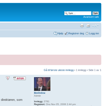
Avansert søk
Hjelp
Registrer deg
Logg inn
Gå til første uleste innlegg
• 1 innlegg • Side
1
av
1
BmOnline
Admin
r direktøren, som
Innlegg:
2781
Registrert:
Ons Nov 05, 2008 2:44 pm