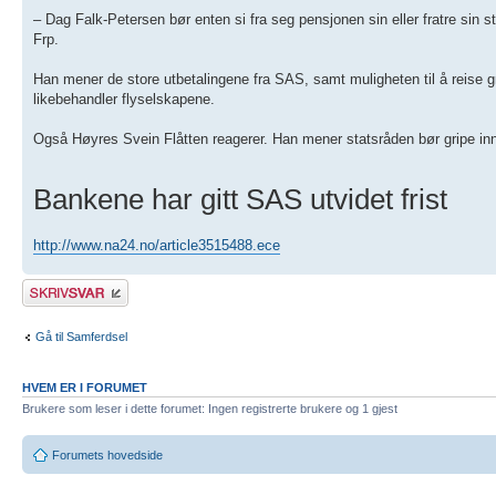
– Dag Falk-Petersen bør enten si fra seg pensjonen sin eller fratre sin st
Frp.
Han mener de store utbetalingene fra SAS, samt muligheten til å reise gra
likebehandler flyselskapene.
Også Høyres Svein Flåtten reagerer. Han mener statsråden bør gripe in
Bankene har gitt SAS utvidet frist
http://www.na24.no/article3515488.ece
Skriv et svar
Gå til Samferdsel
HVEM ER I FORUMET
Brukere som leser i dette forumet: Ingen registrerte brukere og 1 gjest
Forumets hovedside