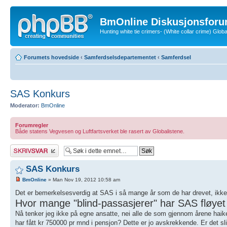
BmOnline Diskusjonsforu
Hunting white tie crimers- (White collar crime) Glo
Forumets hovedside
‹
Samferdselsdepartementet
‹
Samferdsel
SAS Konkurs
Moderator:
BmOnline
Forumregler
Både statens Vegvesen og Luftfartsverket ble rasert av Globalistene.
Skriv et svar
SAS Konkurs
BmOnline
» Man Nov 19, 2012 10:58 am
Det er bemerkelsesverdig at SAS i så mange år som de har drevet, ikke
Hvor mange "blind-passasjerer" har SAS fløye
Nå tenker jeg ikke på egne ansatte, nei alle de som gjennom årene haik
har fått kr 750000 pr mnd i pensjon? Dette er jo avskrekkende. Er det slik