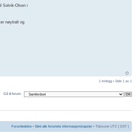
il Solvik-Olsen i
er nøytralt og
1 innlegg • Side
1
av
1
Gå til forum:
Forumledelse
•
Slett alle forumets informasjonskapsler
• Tidssone UTC [ DST ]