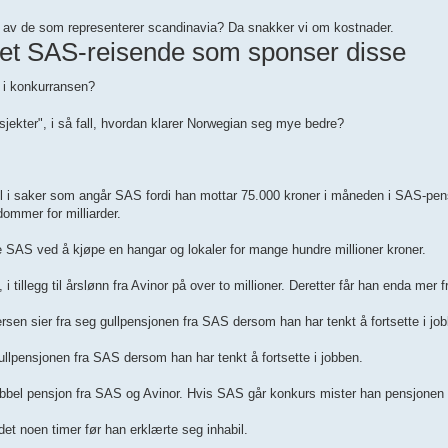
, ja av de som representerer scandinavia? Da snakker vi om kostnader.
det SAS-reisende som sponser disse
 i konkurransen?
ekter", i så fall, hvordan klarer Norwegian seg mye bedre?
il i saker som angår SAS fordi han mottar 75.000 kroner i måneden i SAS-pen
ommer for milliarder.
e SAS ved å kjøpe en hangar og lokaler for mange hundre millioner kroner.
 tillegg til årslønn fra Avinor på over to millioner. Deretter får han enda mer 
tersen sier fra seg gullpensjonen fra SAS dersom han har tenkt å fortsette i jo
gullpensjonen fra SAS dersom han har tenkt å fortsette i jobben.
dobbel pensjon fra SAS og Avinor. Hvis SAS går konkurs mister han pensjonen f
et noen timer før han erklærte seg inhabil.