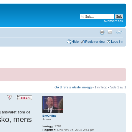
Avansert søk
Hjelp
Registrer deg
Logg inn
Gå til første uleste innlegg
• 1 innlegg • Side
1
av
1
eg ansvaret som de
BmOnline
 sko, mens
Admin
Innlegg:
2781
Registrert:
Ons Nov 05, 2008 2:44 pm