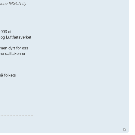
kunne INGEN fly
1993 at
 og Luftfartsverket
 men dyrt for oss
ne saltlaken er
på folkets