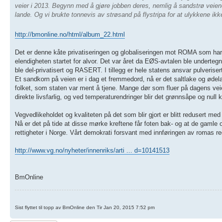
veier i 2013. Begynn med å gjøre jobben deres, nemlig å sandstrø veien
lande. Og vi brukte tonnevis av strøsand på flystripa for at ulykkene ikk
http://bmonline.no/html/album_22.html
Det er denne kåte privatiseringen og globaliseringen mot ROMA som har sk
elendigheten startet for alvor. Det var året da EØS-avtalen ble underteg
ble del-privatisert og RASERT. I tillegg er hele statens ansvar pulverisert 
Et sandkorn på veien er i dag et fremmedord, nå er det saltlake og ødela
folket, som staten var ment å tjene. Mange dør som fluer på dagens veie
direkte livsfarlig, og ved temperaturendringer blir det grønnsåpe og null
Vegvedlikeholdet og kvaliteten på det som blir gjort er blitt redusert med 
Nå er det på tide at disse mørke kreftene får foten bak- og at de gamle or
rettigheter i Norge. Vårt demokrati forsvant med innføringen av romas re
http://www.vg.no/nyheter/innenriks/arti ... d=10141513
BmOnline
Sist flyttet til topp av BmOnline den Tir Jan 20, 2015 7:52 pm