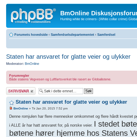
BmOnline Diskusjonsforu
Hunting white tie crimers- (White collar crime) Glo
Forumets hovedside
‹
Samferdselsdepartementet
‹
Samferdsel
Staten har ansvaret for glatte veier og ulykker
Moderator:
BmOnline
Forumregler
Både statens Vegvesen og Luftfartsverket ble rasert av Globalistene.
Skriv et svar
Staten har ansvaret for glatte veier og ulykker
BmOnline
» Tir Jan 20, 2015 7:52 pm
Denne romjulen har flere mennesker omkommet og flere hårdt kvestet pg
I stedet bøt
i ALLE år har hatt ansvaret for, på norske veier.
bøtene hører hjemme hos Statens Ve