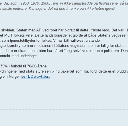
e. Ja, som i 1960, 1970, 1980. Hvis vi ikke sandstrødde på flyplassene, så 
e skulle inntreffe. Kanskje er det på tide å tenke på sikkerheten igjen?
ylden. Staten med AP ved roret har bidratt til dette i første ledd. Det var i 
net MOT folkets vilje. Dette landsforræderiet gjorde at både Statens vegvesen
som tjenestetilbyder for folket. Vi har fått will-west tilstander.
gte kjøretøy som er medisinen til Statens vegvesen, som er billig for staten-
r, dette er skammen staten har påført "seg selv" ved korrupte politikere. Den
 kontakt med underlaget.
75% i forhold til 70-80-årene.
dningene med stats styrelsen blir tilbakeført som før, fordi dette er et brudd 
gler i Norge,
les- EØS-avtalen.