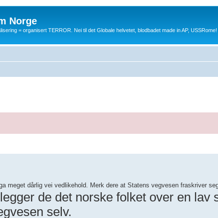
m Norge
balisering = organisert TERROR. Nei til det Globale helvetet, blodbadet made in AP, USSRome!
a meget dårlig vei vedlikehold. Merk dere at Statens vegvesen fraskriver s
elegger de det norske folket over en lav
gvesen selv.