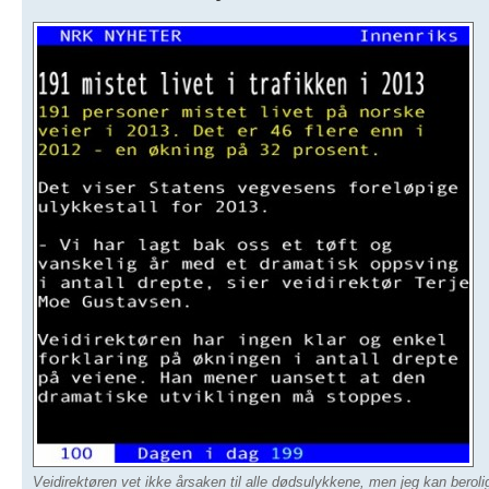
Veidirektøren vet ikke årsaken til alle dødsulykkene, men jeg kan berol