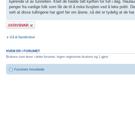
kjørende ut av tunnellen. Klart de hadde tatt kjeften for full i dag. Hau
penger fra vanlige folk som får de til å riske livsjiten ved å leke politi. D
sett at disse tullingene har gjort før om årene, så det er tydelig at de ha
Skriv et svar
Gå til Samferdsel
HVEM ER I FORUMET
Brukere som leser i dette forumet: Ingen registrerte brukere og 1 gjest
Forumets hovedside