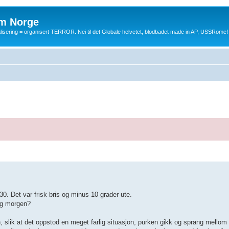
m Norge
balisering = organisert TERROR. Nei til det Globale helvetet, blodbadet made in AP, USSRome!
:30. Det var frisk bris og minus 10 grader ute.
dag morgen?
, slik at det oppstod en meget farlig situasjon, purken gikk og sprang mello