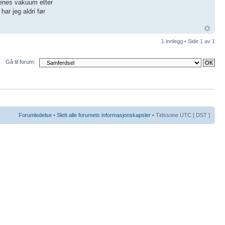
ttenes vakuum etter
har jeg aldri før
1 innlegg • Side
1
av
1
Gå til forum:
Forumledelse
•
Slett alle forumets informasjonskapsler
• Tidssone UTC [ DST ]