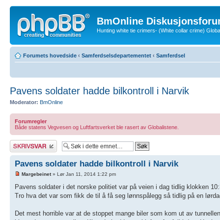
BmOnline Diskusjonsforu
Hunting white tie crimers- (White collar crime) Glo
Forumets hovedside
‹
Samferdselsdepartementet
‹
Samferdsel
Pavens soldater hadde bilkontroll i Narvik
Moderator:
BmOnline
Forumregler
Både statens Vegvesen og Luftfartsverket ble rasert av Globalistene.
Skriv et svar
Pavens soldater hadde bilkontroll i Narvik
Margebeinet
» Lør Jan 11, 2014 1:22 pm
Pavens soldater i det norske politiet var på veien i dag tidlig klokken 10
Tro hva det var som fikk de til å få seg lønnspålegg så tidlig på en lør
Det mest horrible var at de stoppet mange biler som kom ut av tunnellen