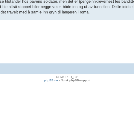
lause tilstander hos pavens soldater, men det er (pengeinnkrevernes) les bandi
et ble altså stoppet biler begge veier, både inn og ut av tunnellen. Dette idiotiet 
r det travelt med å samle inn gryn til langeren i roma.
POWERED_BY
phpBB.no
- Norsk phpBB-support