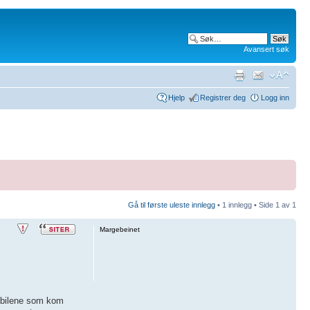
Avansert søk
Hjelp
Registrer deg
Logg inn
Gå til første uleste innlegg
• 1 innlegg • Side
1
av
1
Margebeinet
m bilene som kom