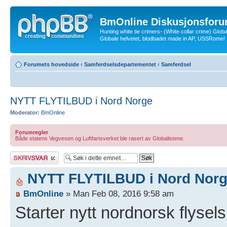
BmOnline Diskusjonsforu
Hunting white tie crimers- (White collar crime) Glob
Globale helvetet, blodbadet made in AP, USSRome!
Forumets hovedside
‹
Samferdselsdepartementet
‹
Samferdsel
NYTT FLYTILBUD i Nord Norge
Moderator:
BmOnline
Forumregler
Både statens Vegvesen og Luftfartsverket ble rasert av Globalistene.
Skriv et svar
NYTT FLYTILBUD i Nord Nor
BmOnline
» Man Feb 08, 2016 9:58 am
Starter nytt nordnorsk flysel