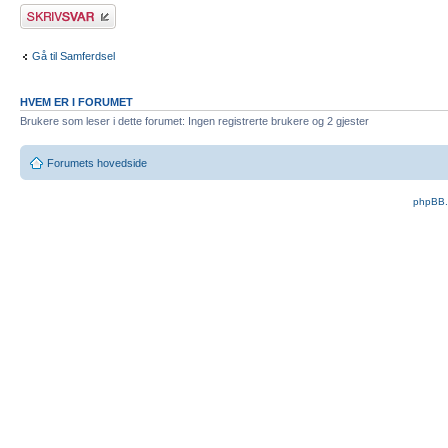
Skriv et svar
Gå til Samferdsel
HVEM ER I FORUMET
Brukere som leser i dette forumet: Ingen registrerte brukere og 2 gjester
Forumets hovedside
phpBB.