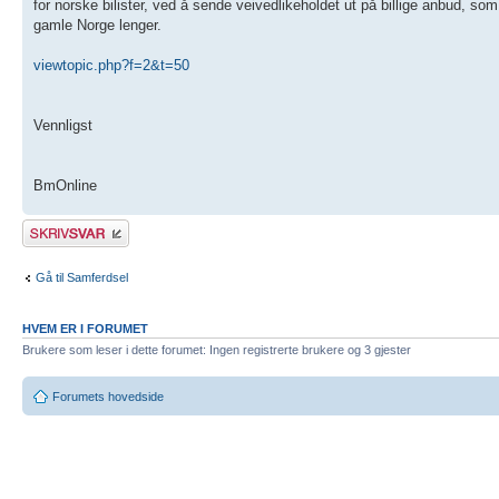
for norske bilister, ved å sende veivedlikeholdet ut på billige anbud, so
gamle Norge lenger.
viewtopic.php?f=2&t=50
Vennligst
BmOnline
Skriv et svar
Gå til Samferdsel
HVEM ER I FORUMET
Brukere som leser i dette forumet: Ingen registrerte brukere og 3 gjester
Forumets hovedside