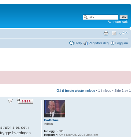
Avansert søk
Hjelp
Registrer deg
Logg inn
Gå til første uleste innlegg
• 1 innlegg • Side
1
av
1
BmOnline
Admin
trøbil sies det i
Innlegg:
2781
e trygge hverdagen
Registrert:
Ons Nov 05, 2008 2:44 pm