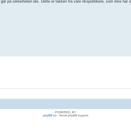
m går på sikkerheten løs. Dette er takken fra våre rikspolitikere, som ikke har
POWERED_BY
phpBB.no
- Norsk phpBB-support