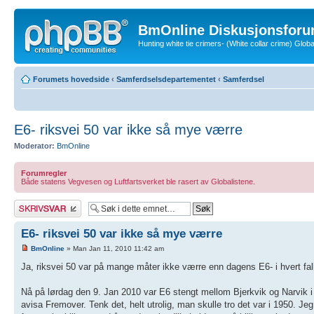
BmOnline Diskusjonsforu
Hunting white tie crimers- (White collar crime) Glo
Forumets hovedside
‹
Samferdselsdepartementet
‹
Samferdsel
E6- riksvei 50 var ikke så mye værre
Moderator:
BmOnline
Forumregler
Både statens Vegvesen og Luftfartsverket ble rasert av Globalistene.
Skriv et svar
E6- riksvei 50 var ikke så mye værre
BmOnline
» Man Jan 11, 2010 11:42 am
Ja, riksvei 50 var på mange måter ikke værre enn dagens E6- i hvert fall
Nå på lørdag den 9. Jan 2010 var E6 stengt mellom Bjerkvik og Narvik i 1,5
avisa Fremover. Tenk det, helt utrolig, man skulle tro det var i 1950. J