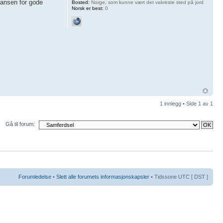
 sansen for gode
Bosted:
Norge, som kunne vært det vakreste sted på jord
Norsk er best:
0
1 innlegg • Side
1
av
1
Gå til forum:
Forumledelse
•
Slett alle forumets informasjonskapsler
• Tidssone UTC [ DST ]