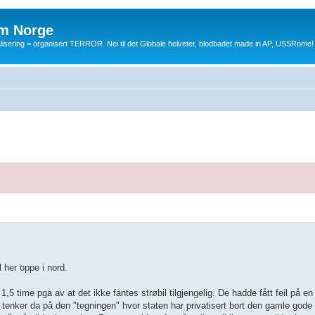
m Norge
balisering = organisert TERROR. Nei til det Globale helvetet, blodbadet made in AP, USSRome!
 her oppe i nord.
 time pga av at det ikke fantes strøbil tilgjengelig. De hadde fått feil på en s
eg tenker da på den "tegningen" hvor staten har privatisert bort den gamle god