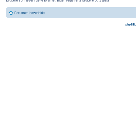
Brukere som leser i dette forumet: Ingen registrerte brukere og 1 gjest
Forumets hovedside
phpBB.