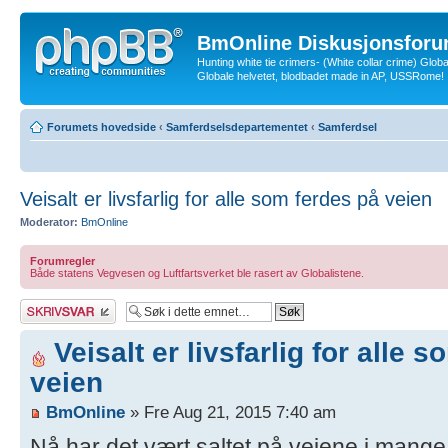
BmOnline Diskusjonsforu
Hunting white tie crimers- (White collar crime) Glob
Globale helvetet, blodbadet made in AP, USSRome!
Forumets hovedside
‹
Samferdselsdepartementet
‹
Samferdsel
Veisalt er livsfarlig for alle som ferdes på veien
Moderator:
BmOnline
Forumregler
Både statens Vegvesen og Luftfartsverket ble rasert av Globalistene.
Skriv et svar
Veisalt er livsfarlig for alle 
veien
BmOnline
» Fre Aug 21, 2015 7:40 am
Nå har det vært saltet på veiene i mange t