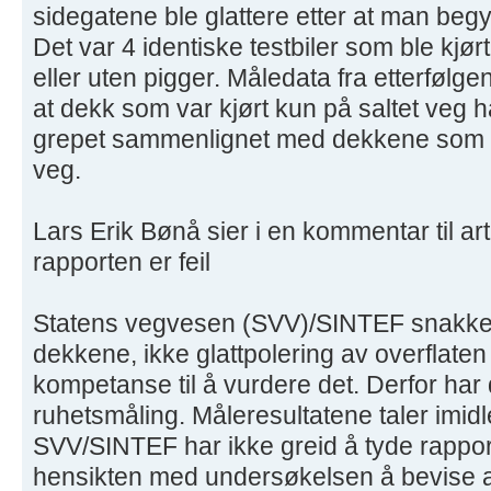
sidegatene ble glattere etter at man beg
Det var 4 identiske testbiler som ble kj
eller uten pigger. Måledata fra etterfølg
at dekk som var kjørt kun på saltet veg h
grepet sammenlignet med dekkene som ku
veg.
Lars Erik Bønå sier i en kommentar til ar
rapporten er feil
Statens vegvesen (SVV)/SINTEF snakke
dekkene, ikke glattpolering av overflaten 
kompetanse til å vurdere det. Derfor har d
ruhetsmåling. Måleresultatene taler imidle
SVV/SINTEF har ikke greid å tyde rapporte
hensikten med undersøkelsen å bevise a