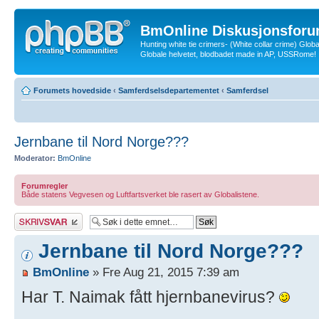
BmOnline Diskusjonsforu
Hunting white tie crimers- (White collar crime) Glob
Globale helvetet, blodbadet made in AP, USSRome!
Forumets hovedside
‹
Samferdselsdepartementet
‹
Samferdsel
Jernbane til Nord Norge???
Moderator:
BmOnline
Forumregler
Både statens Vegvesen og Luftfartsverket ble rasert av Globalistene.
Skriv et svar
Jernbane til Nord Norge???
BmOnline
» Fre Aug 21, 2015 7:39 am
Har T. Naimak fått hjernbanevirus?