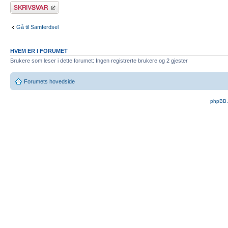
Skriv et svar
Gå til Samferdsel
HVEM ER I FORUMET
Brukere som leser i dette forumet: Ingen registrerte brukere og 2 gjester
Forumets hovedside
phpBB.