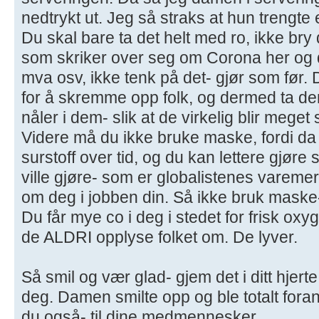
nedtrykt ut. Jeg så straks at hun trengte
Du skal bare ta det helt med ro, ikke bry
som skriker over seg om Corona her og 
mva osv, ikke tenk på det- gjør som før.
for å skremme opp folk, og dermed ta de
nåler i dem- slik at de virkelig blir meget
Videre må du ikke bruke maske, fordi da vi
surstoff over tid, og du kan lettere gjøre 
ville gjøre- som er globalistenes varemer
om deg i jobben din. Så ikke bruk maske- d
Du får mye co i deg i stedet for frisk ox
de ALDRI opplyse folket om. De lyver.
Så smil og vær glad- gjem det i ditt hjert
deg. Damen smilte opp og ble totalt fora
du også- til dine medmennesker.