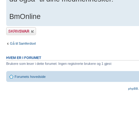
BmOnline
Skriv et svar
Gå til Samferdsel
HVEM ER I FORUMET
Brukere som leser i dette forumet: Ingen registrerte brukere og 1 gjest
Forumets hovedside
phpBB.