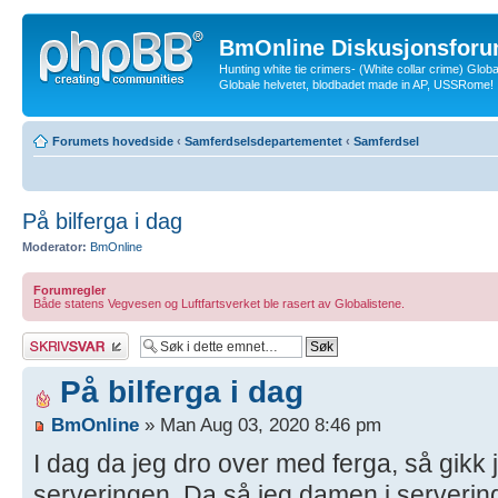
BmOnline Diskusjonsforu
Hunting white tie crimers- (White collar crime) Glob
Globale helvetet, blodbadet made in AP, USSRome!
Forumets hovedside
‹
Samferdselsdepartementet
‹
Samferdsel
På bilferga i dag
Moderator:
BmOnline
Forumregler
Både statens Vegvesen og Luftfartsverket ble rasert av Globalistene.
Skriv et svar
På bilferga i dag
BmOnline
» Man Aug 03, 2020 8:46 pm
I dag da jeg dro over med ferga, så gikk 
serveringen. Da så jeg damen i servering