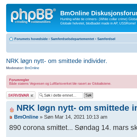
BmOnline Diskusjonsforu
Hunting white tie crimers- (White collar crime) Glob
Globale helvetet, blodbadet made in AP, USSRome!
Forumets hovedside
‹
Samferdselsdepartementet
‹
Samferdsel
NRK løgn nytt- om smittede individer.
Moderator:
BmOnline
Forumregler
Både statens Vegvesen og Luftfartsverket ble rasert av Globalistene.
Skriv et svar
NRK løgn nytt- om smittede in
BmOnline
» Søn Mar 14, 2021 10:13 am
890 corona smittet... Søndag 14. mars skr