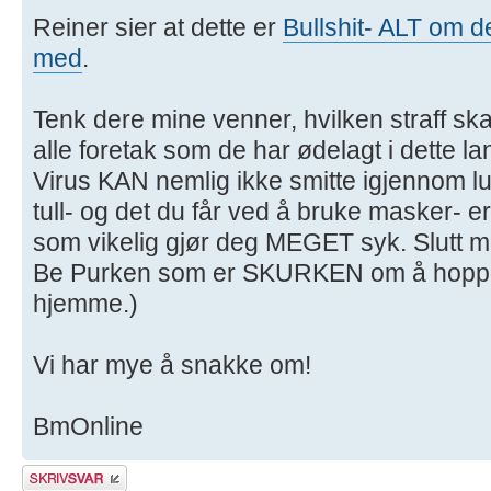
Reiner sier at dette er
Bullshit- ALT om d
med
.
Tenk dere mine venner, hvilken straff ska
alle foretak som de har ødelagt i dette l
Virus KAN nemlig ikke smitte igjennom lu
tull- og det du får ved å bruke masker- e
som vikelig gjør deg MEGET syk. Slutt
Be Purken som er SKURKEN om å hoppe 
hjemme.)
Vi har mye å snakke om!
BmOnline
Skriv et svar