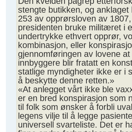
Den kvelden pågrep etterfors
stengte butikken, og anklaget 
253 av opprørsloven av 1807, s
presidenten bruke militæret i e
undertrykke ethvert opprør, vo
kombinasjon, eller konspirasj
gjennomføringen av lovene at 
innbyggere blir fratatt en konst
statlige myndigheter ikke er i sta
å beskytte denne retten.»
«At anlegget vårt ikke ble vaxx
er en bred konspirasjon som n
til folk som ønsker å forbli uva
legens vilje til å legge pasient
universell svarteliste. Det er h