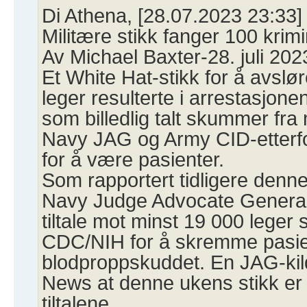
Di Athena, [28.07.2023 23:33]
Militære stikk fanger 100 krim
Av Michael Baxter-28. juli 202
Et White Hat-stikk for å avsl
leger resulterte i arrestasjon
som billedlig talt skummer fra
Navy JAG og Army CID-etterfo
for å være pasienter.
Som rapportert tidligere den
Navy Judge Advocate General
tiltale mot minst 19 000 lege
CDC/NIH for å skremme pasient
blodproppskuddet. En JAG-kil
News at denne ukens stikk er
tiltalene.