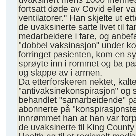
fortsatt døde av Covid eller var
ventilatorer." Han skjelte ut e
de uvaksinerte satte livet til f
medarbeidere i fare, og anbef
"dobbel vaksinasjon" under k
forringet pasienten, kom en s
sprøyte inn i rommet og ba pa
og slappe av i armen.
Da etterforskeren nektet, kal
"antivaksinekonspirasjon" og s
behandlet "samarbeidende" pa
abonnerte på "konspirasjonste
innrømmet han at han var forpli
de uvaksinerte til King Count