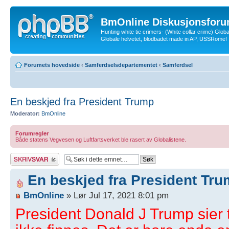
BmOnline Diskusjonsforu
Hunting white tie crimers- (White collar crime) Glob
Globale helvetet, blodbadet made in AP, USSRome!
Forumets hovedside
‹
Samferdselsdepartementet
‹
Samferdsel
En beskjed fra President Trump
Moderator:
BmOnline
Forumregler
Både statens Vegvesen og Luftfartsverket ble rasert av Globalistene.
Skriv et svar
En beskjed fra President Tr
BmOnline
» Lør Jul 17, 2021 8:01 pm
President Donald J Trump sier 