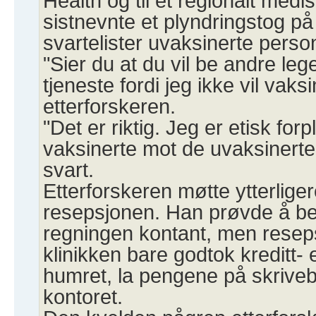
Health og til et regionalt medi
sistnevnte et plyndringstog p
svartelister uvaksinerte perso
"Sier du at du vil be andre le
tjeneste fordi jeg ikke vil vak
etterforskeren.
"Det er riktig. Jeg er etisk forp
vaksinerte mot de uvaksinerte
svart.
Etterforskeren møtte ytterlige
resepsjonen. Han prøvde å bet
regningen kontant, men reseps
klinikken bare godtok kreditt- 
humret, la pengene på skrivebo
kontoret.