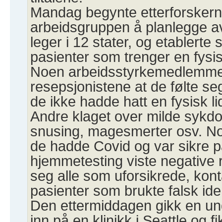
Mandag begynte etterforskerne
arbeidsgruppen å planlegge avt
leger i 12 stater, og etablert
pasienter som trenger en fysi
Noen arbeidsstyrkemedlemmer
resepsjonistene at de følte seg
de ikke hadde hatt en fysisk lid
Andre klaget over milde sykd
snusing, magesmerter osv. Noe
de hadde Covid og var sikre p
hjemmetesting viste negative r
seg alle som uforsikrede, kon
pasienter som brukte falsk iden
Den ettermiddagen gikk en un
inn på en klinikk i Seattle og fi