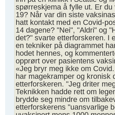
spørreskjema å fylle ut. Er du
19? Når var din siste vaksina
hatt kontakt med en Covid-pos
14 dagene? "Nei", "Aldri" og "
det?" svarte etterforskeren.
en tekniker på diagrammet hans
hodet hennes, og kommenterte a
opprørt over pasientens vaksi
«Jeg bryr meg ikke om Covid. 
har magekramper og kronisk d
etterforskeren. "Jeg driter me
Teknikken hadde rett om lege
brydde seg mindre om tilbake
etterforskerens "uansvarlige b
uvaksinert mens 1000 menne