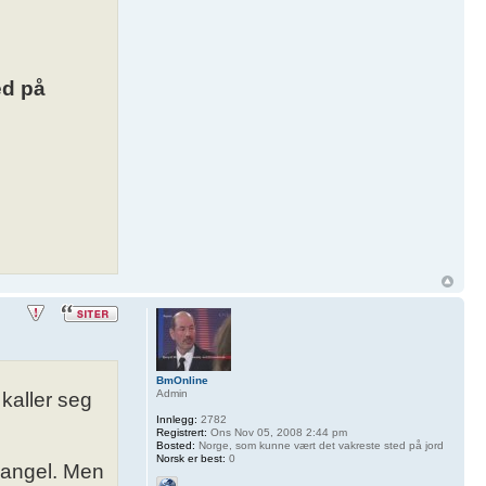
ed på
BmOnline
Admin
kaller seg
Innlegg:
2782
Registrert:
Ons Nov 05, 2008 2:44 pm
Bosted:
Norge, som kunne vært det vakreste sted på jord
Norsk er best:
0
mangel. Men