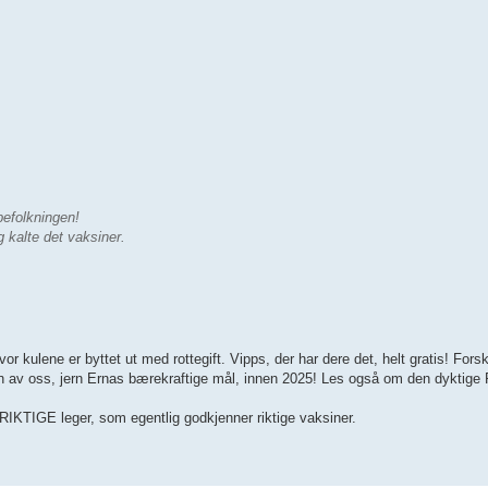
befolkningen!
g kalte det vaksiner.
r kulene er byttet ut med rottegift. Vipps, der har dere det, helt gratis! Forsk
jen av oss, jern Ernas bærekraftige mål, innen 2025! Les også om den dyktige
TIGE leger, som egentlig godkjenner riktige vaksiner.