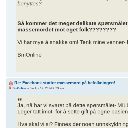
benyttes?
Så kommer det meget delikate spørsmålet,
massemordet mot eget folk????????
Vi har mye å snakke om! Tenk mine venner-
BmOnline
Re: Facebook støtter massemord på befolkningen!
BmOnline
» Fre Apr 12, 2024 9:23 am
Ja, nå har vi svaret på dette spørsmålet- 
Leger tatt imot- for å sette gift på egne pasien
Hva skal vi si? Finnes der noen unnskyldnin