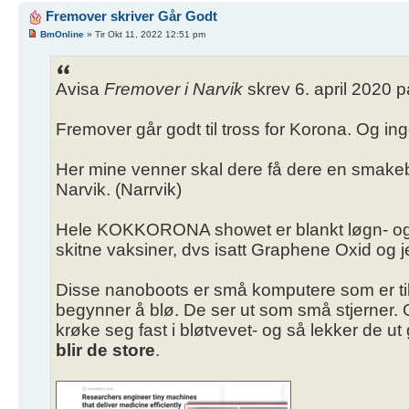
Fremover skriver Går Godt
BmOnline
» Tir Okt 11, 2022 12:51 pm
Avisa
Fremover i Narvik
skrev 6. april 202
Fremover går godt til tross for Korona. Og i
Her mine venner skal dere få dere en smakebi
Narvik. (Narrvik)
Hele KOKKORONA showet er blankt løgn- og 
skitne vaksiner, dvs isatt Graphene Oxid og 
Disse nanoboots er små komputere som er tils
begynner å blø. De ser ut som små stjerner
krøke seg fast i bløtvevet- og så lekker de ut
blir de store
.