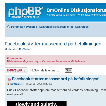
BmOnline Diskusjonsforu
Hunting white tie crimers- (White collar crime) Glo
Forumets hovedside
‹
Samferdselsdepartementet
‹
Samferdsel
Facebook støtter massemord på befolkningen!
Moderator:
BmOnline
Forumregler
Både statens Vegvesen og Luftfartsverket ble rasert av Globalistene.
Skriv et svar
Facebook støtter massemord på befolkningen!
BmOnline
» Fre Jul 30, 2021 8:28 am
Husk Facebook støtter opp om massemord på verdens befolkning. Rememb
mad place!!