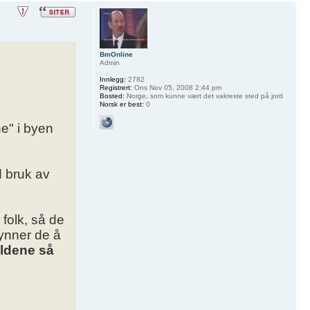
BmOnline
Admin
Innlegg:
2782
Registrert:
Ons Nov 05, 2008 2:44 pm
Bosted:
Norge, som kunne vært det vakreste sted på jord
Norsk er best:
0
e" i byen
 bruk av
folk, så de
ynner de å
ldene så