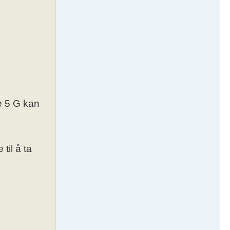
e 5 G kan
til å ta