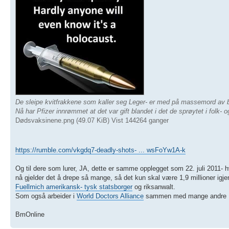
De sleipe kvitfrakkene som kaller seg Leger- er med på massemord av 
Nå har Pfizer innrømmet at det var gift blandet i det de sprøytet i folk- o
Dødsvaksinene.png (49.07 KiB) Vist 144264 ganger
https://rumble.com/vkgdq7-deadly-shots- ... wsFoYw1A-k
Og til dere som lurer, JA, dette er samme opplegget som 22. juli 2011- hvo
nå gjelder det å drepe så mange, så det kun skal være 1,9 millioner ig
Fuellmich amerikansk- tysk statsborger
og riksanwalt.
Som også arbeider i
World Doctors Alliance
sammen med mange andre RIK
BmOnline