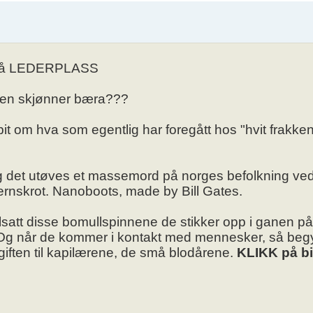
0 på LEDERPLASS
ngen skjønner bæra???
t om hva som egentlig har foregått hos "hvit frakken
det utøves et massemord på norges befolkning ved
jernskrot. Nanoboots, made by Bill Gates.
att disse bomullspinnene de stikker opp i ganen på 
. Og når de kommer i kontakt med mennesker, så beg
 giften til kapilærene, de små blodårene.
KLIKK på bi