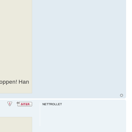
i toppen! Han
NETTROLLET