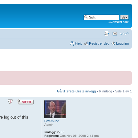
Avansert søk
Hjelp
Registrer deg
Logg inn
Gå til første uleste innlegg
• 6 innlegg • Side
1
av
1
 log out of this
BmOnline
Admin
Innlegg:
2782
Registrert:
Ons Nov 05, 2008 2:44 pm