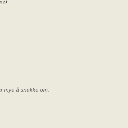
ten!
 har mye å snakke om.