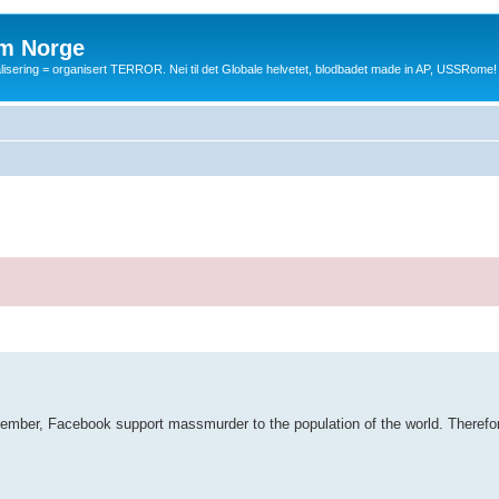
m Norge
balisering = organisert TERROR. Nei til det Globale helvetet, blodbadet made in AP, USSRome!
er, Facebook support massmurder to the population of the world. Therefore