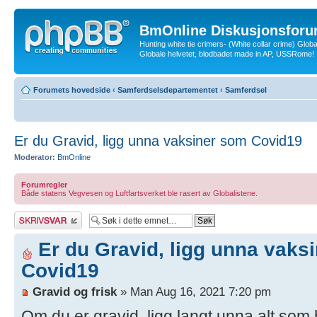
BmOnline Diskusjonsforu
Hunting white tie crimers- (White collar crime) Glob
Globale helvetet, blodbadet made in AP, USSRome!
Forumets hovedside
‹
Samferdselsdepartementet
‹
Samferdsel
Er du Gravid, ligg unna vaksiner som Covid19
Moderator:
BmOnline
Forumregler
Både statens Vegvesen og Luftfartsverket ble rasert av Globalistene.
Skriv et svar
Er du Gravid, ligg unna vaks
Covid19
Gravid og frisk
» Man Aug 16, 2021 7:20 pm
Om du er gravid, ligg langt unna alt som