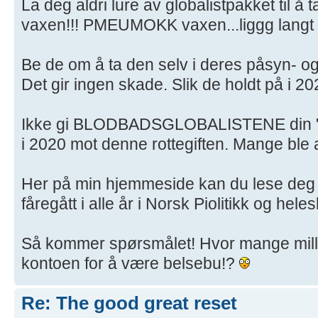
La deg aldri lure av globalistpakket til å
vaxen!!! PMEUMOKK vaxen...liggg langt 
Be de om å ta den selv i deres påsyn- og
Det gir ingen skade. Slik de holdt på i 2
Ikke gi BLODBADSGLOBALISTENE din "lil
i 2020 mot denne rottegiften. Mange ble a
Her på min hjemmeside kan du lese deg
fåregått i alle år i Norsk Piolitikk og hel
Så kommer spørsmålet! Hvor mange milli
kontoen for å være belsebu!?
Re: The good great reset