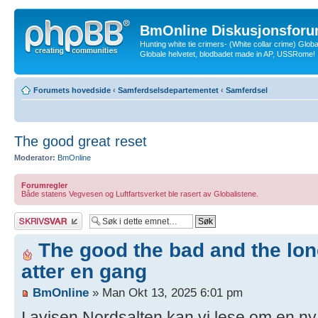
BmOnline Diskusjonsforu
Hunting white tie crimers- (White collar crime) Glob
Globale helvetet, blodbadet made in AP, USSRome!
Forumets hovedside
‹
Samferdselsdepartementet
‹
Samferdsel
The good great reset
Moderator:
BmOnline
Forumregler
Både statens Vegvesen og Luftfartsverket ble rasert av Globalistene.
Skriv et svar
The good the bad and the lon
atter en gang
BmOnline
» Man Okt 13, 2025 6:01 pm
I avisen Nordsalten kan vi lese om en n