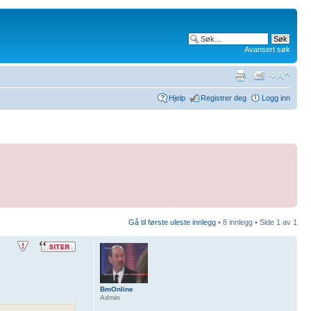
Avansert søk
Hjelp
Registrer deg
Logg inn
Gå til første uleste innlegg
• 8 innlegg • Side
1
av
1
BmOnline
Admin