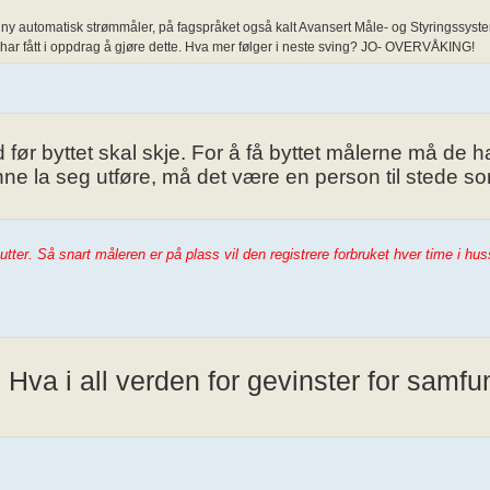
tt ny automatisk strømmåler, på fagspråket også kalt Avansert Måle- og Styringssys
s har fått i oppdrag å gjøre dette. Hva mer følger i neste sving? JO- OVERVÅKING!
før byttet skal skje. For å få byttet målerne må de ha 
unne la seg utføre, må det være en person til stede s
tter. Så snart måleren er på plass vil den registrere forbruket hver time i hu
? Hva i all verden for gevinster for samfu