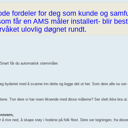
Gode fordeler for deg som kunde og sam
e som får en AMS måler installert- blir bestr
rvåket ulovlig døgnet rundt.
: Snart får du automatisk stømmåler.
eg byderiet med å scanne inn dette og legge det ut her. Som dere alle nu ser-
tatene. Tror dere vi har noen liknende med disse målerne? Ser slett ikke bra ut.
onsvern,
å rive ned, å skape støy i hodene på folk flest. Dere ser tegningen, fra desent