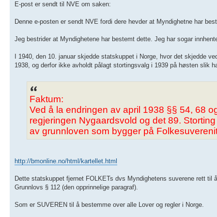
E-post er sendt til NVE om saken:
Denne e-posten er sendt NVE fordi dere hevder at Myndighetne har best
Jeg bestrider at Myndighetene har bestemt dette. Jeg har sogar innhentet
I 1940, den 10. januar skjedde statskuppet i Norge, hvor det skjedde v
1938, og derfor ikke avholdt pålagt stortingsvalg i 1939 på høsten slik 
Faktum:
Ved å la endringen av april 1938 §§ 54, 68 og
regjeringen Nygaardsvold og det 89. Storting 
av grunnloven som bygger på Folkesuverenitete
http://bmonline.no/html/kartellet.html
Dette statskuppet fjernet FOLKETs dvs Myndighetens suverene rett til
Grunnlovs § 112 (den opprinnelige paragraf).
Som er SUVEREN til å bestemme over alle Lover og regler i Norge.