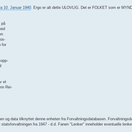
ra 10. Januar 1940
. Ergo er alt dette ULOVLIG. Det er FOLKET som er MY
e på
med
en
los-
 for
sopp-
l
v et
ann Rei-
n og data tilknyttet denne enheten fra Forvaltningsdatabasen. Forvaltningsd
 statsforvaltningen fra 1947 - d.d. Fanen "Lenker" inneholder eventuelle lenker