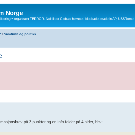
m Norge
balisering = organisert TERROR. Nei til det Globale helvetet, blodbadet made in AP, USSRome!
?
‹
Samfunn og politikk
e
masjonsbrev på 3 punkter og en info-folder på 4 sider, hhv: