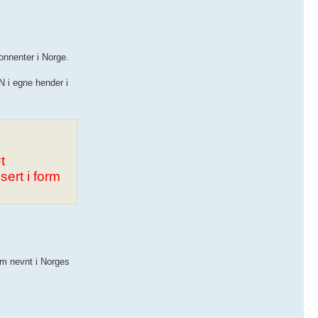
onnenter i Norge.
N i egne hender i
t
ert i form
om nevnt i Norges