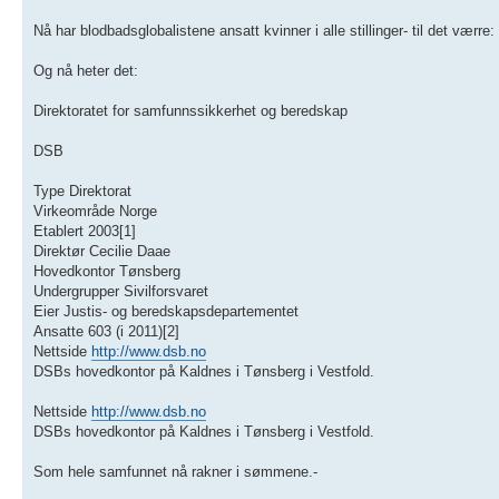
Nå har blodbadsglobalistene ansatt kvinner i alle stillinger- til det værre:
Og nå heter det:
Direktoratet for samfunnssikkerhet og beredskap
DSB
Type Direktorat
Virkeområde Norge
Etablert 2003[1]
Direktør Cecilie Daae
Hovedkontor Tønsberg
Undergrupper Sivilforsvaret
Eier Justis- og beredskapsdepartementet
Ansatte 603 (i 2011)[2]
Nettside
http://www.dsb.no
DSBs hovedkontor på Kaldnes i Tønsberg i Vestfold.
Nettside
http://www.dsb.no
DSBs hovedkontor på Kaldnes i Tønsberg i Vestfold.
Som hele samfunnet nå rakner i sømmene.-