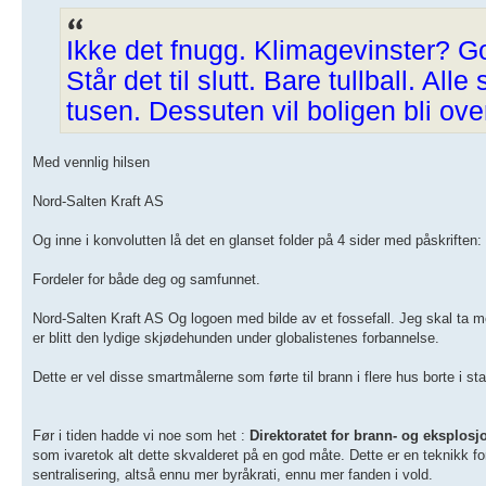
Ikke det fnugg. Klimagevinster? 
Står det til slutt. Bare tullball. All
tusen. Dessuten vil boligen bli ove
Med vennlig hilsen
Nord-Salten Kraft AS
Og inne i konvolutten lå det en glanset folder på 4 sider med påskriften
Fordeler for både deg og samfunnet.
Nord-Salten Kraft AS Og logoen med bilde av et fossefall. Jeg skal ta m
er blitt den lydige skjødehunden under globalistenes forbannelse.
Dette er vel disse smartmålerne som førte til brann i flere hus borte i s
Før i tiden hadde vi noe som het :
Direktoratet for brann- og eksplosj
som ivaretok alt dette skvalderet på en god måte. Dette er en teknikk for 
sentralisering, altså ennu mer byråkrati, ennu mer fanden i vold.