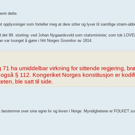
emt dette.
 opplysninger som forteller meg at dere sitter og lyver til samtlige strøm-abb
ed det 89. storting- ved Johan Nygaardsvold som statsminister, som tok LOVE
han var tvunget å gjøre i hht Norges Grunnlov av 1814.
 71 ha umiddelbar virkning for sittende regjering, brø
også § 112. Kongeriket Norges konstitusjon er kodifis
n, ble satt til side.
 å bestemme over sine egne liv og leven i Norge. Myndighetene er FOLKET s