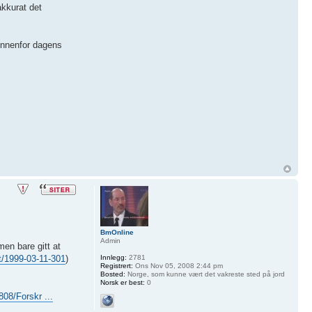
akkurat det
 innenfor dagens
BmOnline
Admin
men bare gitt at
Innlegg:
2781
ft/1999-03-11-301
)
Registrert:
Ons Nov 05, 2008 2:44 pm
Bosted:
Norge, som kunne vært det vakreste sted på jord
Norsk er best:
0
08/Forskr ...