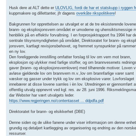
Husk dere at ALT dette er
ULOVLIG, fordi de har et statskupp i ryggen f
kuppmakere og dillettanter, jfr dagens
overkåte rikspolitikere
!
Bakgrunnen for opprettelsen av utvalget er at de tre eksisterende loven
brann- og eksplosjonsvern området er umoderne og uhensiktsmessige 
henblikk på en effektiv forvaltning. I en forprosjektrapport fra 1994 har d
sentrale tilsynsmyndigheten på området, Direktoratet for brann- og eksp
jonsvern, kartlagt revisjonsbehovet, og fremmet synspunkter på rammen
en ny lov.
Den foreliggende innstilling omfatter forslag til lov om vern mot brann,
eksplosjon og ulykker med farlige stoffer, og om brannvesenets redning
gaver (brann- og eksplosjonsvernloven) med tilhørende motiver. Loven vi
avløse gjeldende lov om brannvern m.v.,lov om brannfarlige varer samt
væsker og gasser under trykk og lov om eksplosive varer. Lovforslaget
innebærer at disse lovene samles i èn lov. Utredningen er gjennomført a
offentlig utvalg oppnevnt ved kgl. res. av 28. juni 1996. Riksmeklingsm
dar Webster har vært utvalgets leder.
https://www.regjeringen.no/contentasset ... ddpdfa.pdf
Direktoratet for brann- og elsikkerhet (DBE)
Denne siden og de ulike fanene under viser informasjon om denne enhete
grundig og detaljert kartlegging av organisering og endring av den norske
ressurser.