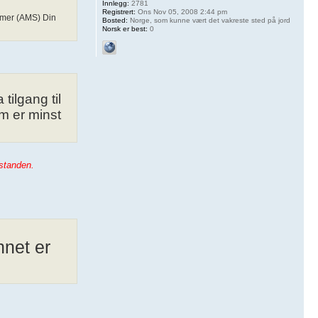
Innlegg:
2781
Registrert:
Ons Nov 05, 2008 2:44 pm
temer (AMS) Din
Bosted:
Norge, som kunne vært det vakreste sted på jord
Norsk er best:
0
tilgang til
om er minst
sstanden.
nnet er