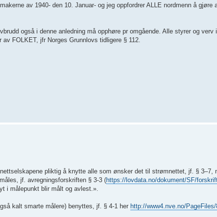
kuppmakerne av 1940- den 10. Januar- og jeg oppfordrer ALLE nordmenn å gjøre 
le lovbrudd også i denne anledning må opphøre pr omgående. Alle styrer og verv
ler av FOLKET, jfr Norges Grunnlovs tidligere § 112.
 nettselskapene pliktig å knytte alle som ønsker det til strømnettet, jf. § 3–7, 
måles, jf. avregningsforskriften § 3-3 (
https://lovdata.no/dokument/SF/forskri
yt i målepunkt blir målt og avlest.».
så kalt smarte målere) benyttes, jf. § 4-1 her
http://www4.nve.no/PageFiles/8