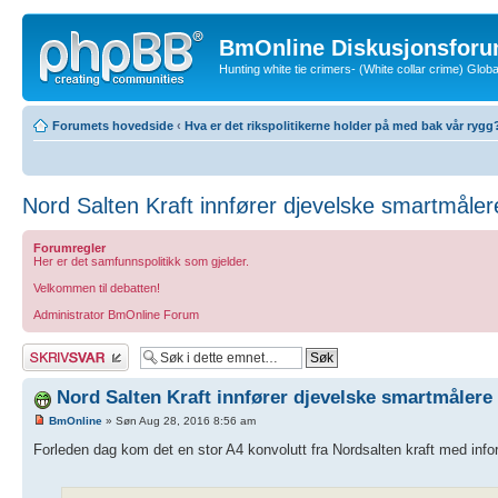
BmOnline Diskusjonsforu
Hunting white tie crimers- (White collar crime) Glo
Forumets hovedside
‹
Hva er det rikspolitikerne holder på med bak vår rygg
Nord Salten Kraft innfører djevelske smartmåler
Forumregler
Her er det samfunnspolitikk som gjelder.
Velkommen til debatten!
Administrator BmOnline Forum
Skriv et svar
Nord Salten Kraft innfører djevelske smartmålere
BmOnline
» Søn Aug 28, 2016 8:56 am
Forleden dag kom det en stor A4 konvolutt fra Nordsalten kraft med infor