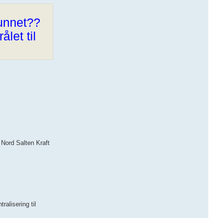
funnet??
ålet til
 Nord Salten Kraft
ralisering til