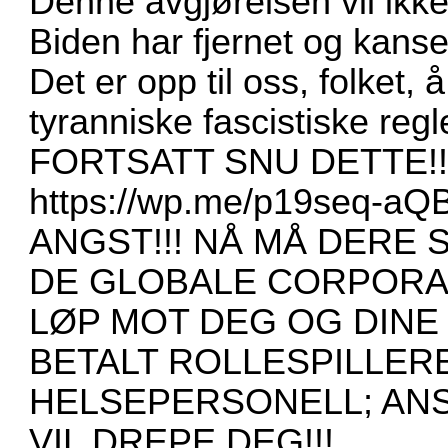
Denne avgjørelsen vil ikke
Biden har fjernet og kanse
Det er opp til oss, folket,
tyranniske fascistiske re
FORTSATT SNU DETTE!
https://wp.me/p19seq-aQ
ANGST!!! NÅ MÅ DERE S
DE GLOBALE CORPORA
LØP MOT DEG OG DINE 
BETALT ROLLESPILLER
HELSEPERSONELL; ANS
VIL DREPE DEG!!!