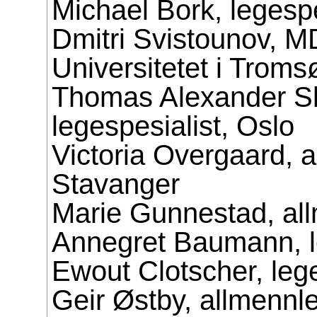
Michael Bork, legesp
Dmitri Svistounov, MD
Universitetet i Troms
Thomas Alexander S
legespesialist, Oslo
Victoria Overgaard, 
Stavanger
Marie Gunnestad, al
Annegret Baumann, l
Ewout Clotscher, lege
Geir Østby, allmenn